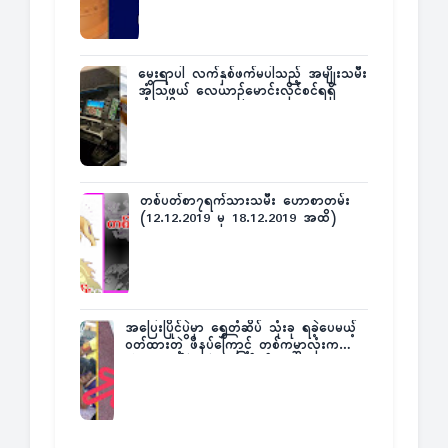
မွေးရာပါ လက်နှစ်ဖက်မပါသည့် အမျိုးသမီး
အံ့သြဖွယ် လေယာဉ်မောင်းလိုင်စင်ရရှိ
တစ်ပတ်စာ၇ရက်သားသမီး ဟောစာတမ်း
(12.12.2019 မှ 18.12.2019 အထိ)
အပြေးပြိုင်ပွဲမှာ ရွှေတံဆိပ် သုံးခု ရခဲ့ပေမယ့်
ဝတ်ထားတဲ့ ဖိနပ်ကြောင့် တစ်ကမ္ဘာလုံးက
အံ့အားသင့်ခဲ့ရတဲ့ အဖြစ်မှန်