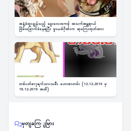
အနံ့ခံထူးချွန်သည့် ခွေးလေးစကမ့် အသက်အန္တရာယ်
ခြိမ်းခြောက်ခံနေရပြီး မူးယစ်ဂိုဏ်းက ဆုကြေးထုတ်ထား
တစ်ပတ်စာ၇ရက်သားသမီး ဟောစာတမ်း (12.12.2019 မှ
18.12.2019 အထိ)
မှတျခကြျမြား