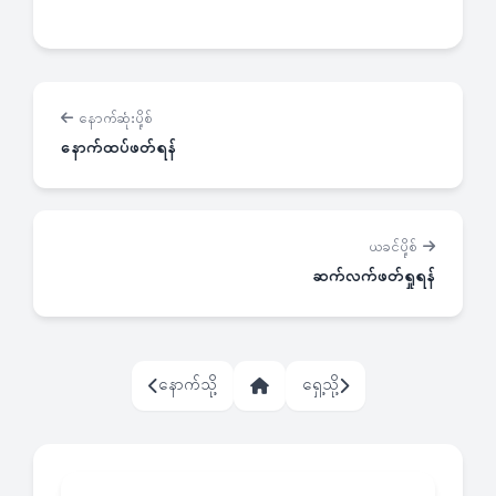
နောက်ဆုံးပို့စ်
နောက်ထပ်ဖတ်ရန်
ယခင်ပို့စ်
ဆက်လက်ဖတ်ရှုရန်
နောက်သို့
ရှေ့သို့