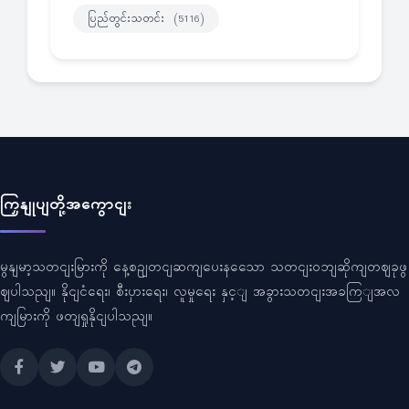
ပြည်တွင်းသတင်း
(5116)
ကြှနျုပျတို့အကွောငျး
မွနျမာ့သတငျးမြားကို နေ့စဥျတငျဆကျပေးနသေော သတငျးဝဘျဆိုကျတဈခုဖွ
ဈပါသညျ။ နိုငျငံရေး၊ စီးပှားရေး၊ လူမှုရေး နှင့ျ အခွားသတငျးအခကြျအလ
ကျမြားကို ဖတျရှုနိုငျပါသညျ။