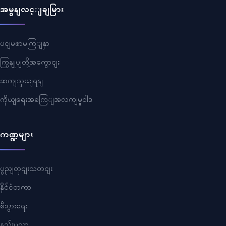
အမွနျလင့ျချမြား
ပငျမစာမကြျနှာ
ကြှနျုပျတို့အကွောငျး
ဆကျသှယျရနျ
ကိုယျရေးအခကြျအလကျမူဝါဒ
ကဏ္ဍများ
ပွညျတှငျးသတငျး
နိုင်ငံတကာ
စီးပွားရေး
နည်းပညာ