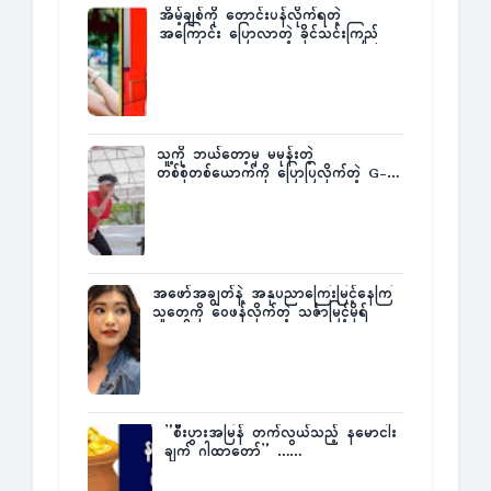
အိမ့်ချစ်ကို တောင်းပန်လိုက်ရတဲ့
အကြောင်း ပြောလာတဲ့ ခိုင်သင်းကြည်
သူ့ကို ဘယ်တော့မှ မမုန်းတဲ့
တစ်စုံတစ်ယောက်ကို ပြောပြလိုက်တဲ့ G-
Fatt
အဖော်အချွတ်နဲ့ အနုပညာကြေးမြင့်နေကြ
သူတွေကို ဝေဖန်လိုက်တဲ့ သင်္ဇာမြင့်မိုရ်
”စီးပွားအမြန် တက်လွယ်သည့် နမောငါး
ချက် ဂါထာတော်” ……