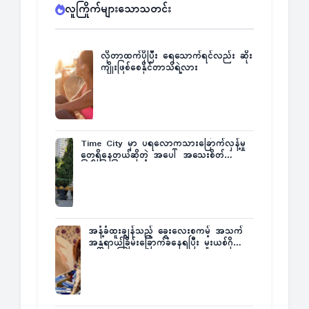
လူကြိုက်များသောသတင်း
လိုတာထက်ပိုပြီး ရေသောက်ရင်လည်း ဆိုး
ကျိုးဖြစ်စေနိုင်တာသိရဲ့လား
Time City မှာ ပရလောကသားခြောက်လှန့်မှု
တွေရှိနေတယ်ဆိုတဲ့ အပေါ် အသေးစိတ်
ပြန်ပြောပြလာတဲ့ Times City Project
Director ဦးမြတ်မင်း
အနံ့ခံထူးချွန်သည့် ခွေးလေးစကမ့် အသက်
အန္တရာယ်ခြိမ်းခြောက်ခံနေရပြီး မူးယစ်ဂိုဏ်း
က ဆုကြေးထုတ်ထား