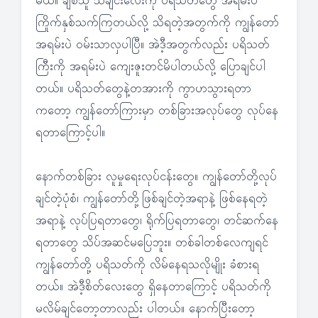
မယ်။ ချစ်သူ သီချင်းလေးကို ပရိသတ်တွေ အရမ်းပဲ
ကြိုက်နှစ်သက်ကြတယ်လို့ သိရတဲ့အတွက်ကို ကျွန်တော်
အရမ်းပဲ ဝမ်းသာလှပါပြီ။ အဲဒီ့အတွက်လည်း ပရိသတ်
ကြီးကို အရမ်းပဲ ကျေးဇူးတင်မိပါတယ်လို့ ပြောချင်ပါ
တယ်။ ပရိသတ်တွေနဲ့တအားကို ကွာဟသွားရတာ
ကတော့ ကျွန်တော်ကြားမှာ တစ်ခြားအလုပ်တွေ လုပ်နေ
ရတာကြောင့်ပါ။
နောက်တစ်ခြား လူမှုရေးလုပ်ငန်းတွေ။ ကျွန်တော်တို့လုပ်
ချင်တဲ့ပုံစံ၊ ကျွန်တော်တို့ဖြစ်ချင်တဲ့အရာနဲ့ ဖြစ်နေရတဲ့
အရာနဲ့ လုပ်ပြရတာတွေ၊ ရိုက်ပြရတာတွေ၊ တင်ဆက်နေ
ရတာတွေ သိပ်အဆင်မပြေဘူး။ တစ်ခါတစ်လေကျရင်
ကျွန်တော်တို့ ပရိသတ်ကို လိမ်နေရသလိုမျိုး ခံစားရ
တယ်။ အဲဒီ့စိတ်လေးတွေ ရှိနေတာကြောင့် ပရိသတ်ကို
မလိမ်ချင်တော့တာလည်း ပါတယ်။ နောက်ပြီးတော့