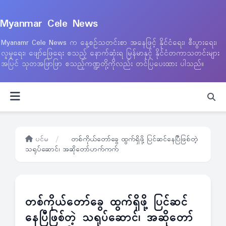
Myanmar Cele News
Myanamr Cele News က နေ့စဉ်သတင်းစာ အနေဖြင့် နိုင်ငံရေး၊ စီးပွားရေး၊
လူမှုရေး၊ ဖျော်ဖြေရေး စသည့် နောက်ဆုံးရ မြန်မာနှင့် နိုင်ငံတကာသတင်းများ
အပြင် သုတအဖြာဖြာ စသည့်ကဏ္ဍတို့ကိုလည်း တင်ပြပေးထား ပါသည်။
ပင်မ
/
တစ်ကိုယ်တော်ခွေ ထွက်ရှိဖို့ ပြင်ဆင်နေပြီဖြစ်တဲ့
သရုပ်ဆောင်၊ အဆိုတော်ဟက်ကက်
တစ်ကိုယ်တော်ခွေ ထွက်ရှိဖို့ ပြင်ဆင်
နေပြီဖြစ်တဲ့ သရုပ်ဆောင်၊ အဆိုတော်