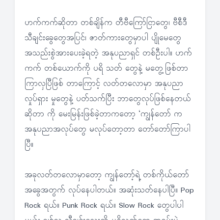
ဟက်ကက်ဆိုတာ တစ်ချိန်က တီဗီကြော်ငြာတွေ၊ ဗီစီဒီ
သီချင်းခွေတွေအပြင်၊ ဇာတ်ကားတွေမှာပါ ပျိုမေတွေ
အသည်းစွဲအားပေးခဲ့ရတဲ့ အနုပညာရှင် တစ်ဦးပါ။ ဟက်
ကက် တစ်ယောက်ကို ပရိ သတ် တွေနဲ့ မတွေ့ဖြစ်တာ
ကြာလှပြီဖြစ် တာကြောင့် လတ်တလောမှာ အနုပညာ
လှုပ်ရှား မှုတွေနဲ့ ပတ်သက်ပြီး ဘာတွေလုပ်ဖြစ်နေတယ်
ဆိုတာ ကို မေးမြန်းဖြစ်ခဲ့တာကတော့ ‘ကျွန်တော် က
အနုပညာအလုပ်တွေ မလုပ်တော့တာ တော်တော်ကြာပါ
ပြီ။
အခုလတ်တလောမှာတော့ ကျွန်တော့်ရဲ့ တစ်ကိုယ်တော်
အခွေအတွက် လုပ်နေပါတယ်။ အဆုံးသတ်နေပါပြီ။ Pop
Rock ရယ်။ Punk Rock ရယ်။ Slow Rock တွေပါပါ