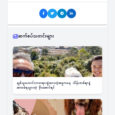
ဆက်စပ်သတင်းများ
ချစ်သူဟောင်းကတရားစွဲထားတဲ့အမှုကနေ သိန်းတစ်ရာနဲ့
အာမခံရသွားတဲ့ မိုးအောင်ရင်