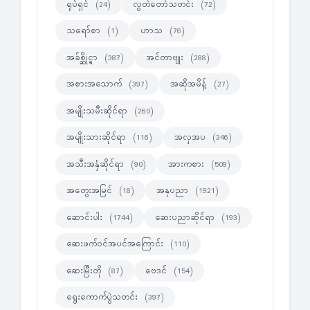
ရုပ်ရှင်
လွတ်တော်သတင်း
(24)
(72)
သရော်စာ
ဟာသ
(1)
(76)
အခ်စ္ဆိုင္ရာ
အင်တာဗျုး
(387)
(288)
အစားအသောက်
အဆိုအမိန့်
(397)
(27)
အမျိုးသမီးဆိုင်ရာ
(260)
အမျိုးသားဆိုင်ရာ
အလှအပ
(116)
(346)
အသီးအနှံဆိုင်ရာ
အားကစား
(90)
(509)
အတွေးအမြင်
အနုပညာ
(18)
(1921)
ဆောင်းပါး
ဆေးပညာဆိုင်ရာ
(1744)
(193)
ဆေးဖက်ဝင်အပင်အကြောင်း
(110)
ဆေးမြီးတို
ဗေဒင်
(87)
(154)
ရွေးကောက်ပွဲသတင်း
(397)