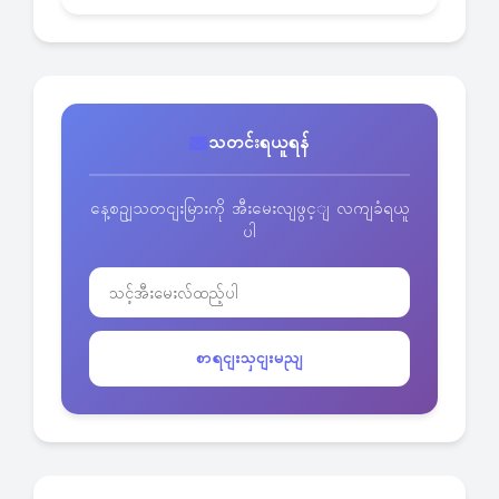
သတင်းရယူရန်
နေ့စဥျသတငျးမြားကို အီးမေးလျဖွင့ျ လကျခံရယူ
ပါ
စာရငျးသှငျးမညျ