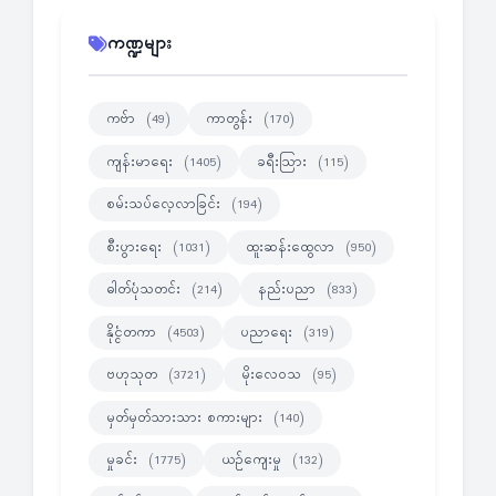
ကဏ္ဍများ
ကဗ်ာ
ကာတွန်း
(49)
(170)
ကျန်းမာရေး
ခရီးသြား
(1405)
(115)
စမ်းသပ်လေ့လာခြင်း
(194)
စီးပွားရေး
ထူးဆန်းထွေလာ
(1031)
(950)
ဓါတ်ပုံသတင်း
နည်းပညာ
(214)
(833)
နိုင္ငံတကာ
ပညာရေး
(4503)
(319)
ဗဟုသုတ
မိုးလေဝသ
(3721)
(95)
မှတ်မှတ်သားသား စကားများ
(140)
မှုခင်း
ယဉ်ကျေးမှု
(1775)
(132)