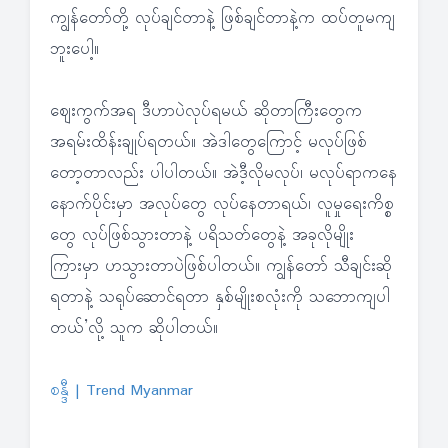
ကျွန်တော်တို့ လုပ်ချင်တာနဲ့ ဖြစ်ချင်တာနဲ့က ထပ်တူမကျ
ဘူးပေါ့။
ဈေးကွက်အရ ဒီဟာပဲလုပ်ရမယ် ဆိုတာကြီးတွေက
အရမ်းထိန်းချုပ်ရတယ်။ အဲဒါတွေကြောင့် မလုပ်ဖြစ်
တော့တာလည်း ပါပါတယ်။ အဲဒီ့လိုမလုပ်၊ မလုပ်ရာကနေ
နောက်ပိုင်းမှာ အလုပ်တွေ လုပ်နေတာရယ်၊ လူမှုရေးကိစ္စ
တွေ လုပ်ဖြစ်သွားတာနဲ့ ပရိသတ်တွေနဲ့ အခုလိုမျိုး
ကြားမှာ ဟသွားတာပဲဖြစ်ပါတယ်။ ကျွန်တော် သီချင်းဆို
ရတာနဲ့ သရုပ်ဆောင်ရတာ နှစ်မျိုးစလုံးကို သဘောကျပါ
တယ်’လို့ သူက ဆိုပါတယ်။
စန္ဒီ | Trend Myanmar