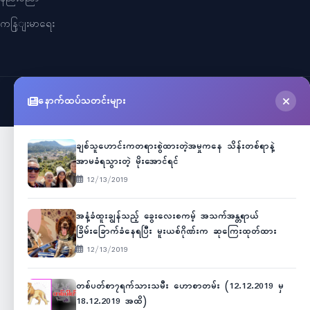
ကနြျးမာရေး
နောက်ထပ်သတင်းများ
©
2026
Myanmar Cele News
. All Rights Reserved.
ချစ်သူဟောင်းကတရားစွဲထားတဲ့အမှုကနေ သိန်းတစ်ရာနဲ့
အာမခံရသွားတဲ့ မိုးအောင်ရင်
12/13/2019
အနံ့ခံထူးချွန်သည့် ခွေးလေးစကမ့် အသက်အန္တရာယ်
ခြိမ်းခြောက်ခံနေရပြီး မူးယစ်ဂိုဏ်းက ဆုကြေးထုတ်ထား
12/13/2019
တစ်ပတ်စာ၇ရက်သားသမီး ဟောစာတမ်း (12.12.2019 မှ
18.12.2019 အထိ)