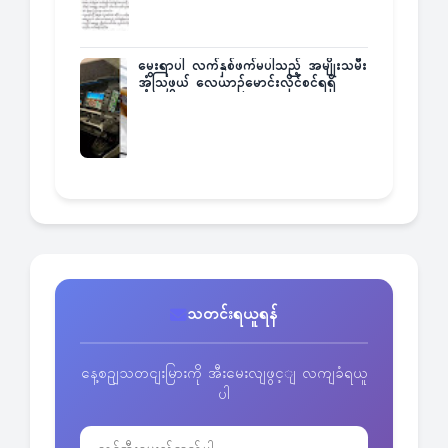
မွေးရာပါ လက်နှစ်ဖက်မပါသည့် အမျိုးသမီး
အံ့သြဖွယ် လေယာဉ်မောင်းလိုင်စင်ရရှိ
သတင်းရယူရန်
နေ့စဥျသတငျးမြားကို အီးမေးလျဖွင့ျ လကျခံရယူ
ပါ