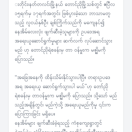
းတိုင်း၊နတ်တလင်းမြို့နယ် တောင်ညိုမြို့သစ်တွင် ဧပြီလ
၁၅ရက်မှ ၁၇ရက်အတွင်း ဖြစ်ပွားခဲ့သော ဘာသာမတူ
သည့် လူငယ်နှစ်ဦး ချစ်ကြိုက်သည်ကို မကျေနပ်၍
နေအိမ်လေးလုံး ဖျက်ဆီးခဲ့သူများကို ဥပဒေအရ
အရေးယူဆောင်ရွက်မှုများ ဆက်လက် လုပ်ဆောင်သွား
မည် ဟု တောင်ညိုရဲစခန်းမှ တာ ဝန်မှူးက မဇ္ဈိမကို
ပြောသည်။
“အခြေအနေကို ထိန်းသိမ်းနိုင်သွားပါပြီ။ တရားဥပဒေ
အရ အရေးယူ ဆောင်ရွက်သွားပါ မယ်”ဟု တော်ညို
ရဲစခန်းမှ တာဝန်မှူးက မဇ္ဈိမကို ပြောသည်။ သို့သော် မည်
သည့်အချိန်တွင်၊ မည်ကဲ့သို့ အရေးယူမည်ကိုမူ ၎င်းက
ပြောကြားခြင်း မရှိပေ။
နေအိမ်များ ဖျက်ဆီးခံခဲ့ရသည့် ကံစုကျေးရွာတွင်