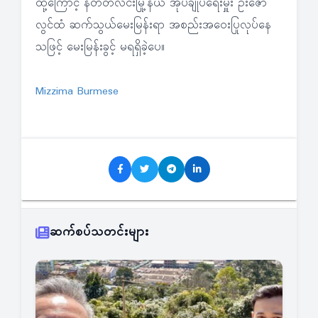
ထို့ကြောင့် နတ်တလင်းမြို့နယ် အုပ်ချုပ်ရေးမှူး ဦးဇော်
လွင်ထံ ဆက်သွယ်မေးမြန်းရာ အစည်းအဝေးပြုလုပ်နေ
သဖြင့် မေးမြန်းခွင့် မရရှိခဲ့ပေ။
Mizzima Burmese
ဆက်စပ်သတင်းများ