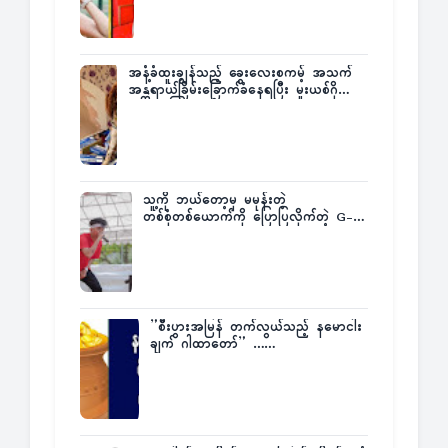
အနံ့ခံထူးချွန်သည့် ခွေးလေးစကမ့် အသက်
အန္တရာယ်ခြိမ်းခြောက်ခံနေရပြီး မူးယစ်ဂိုဏ်း
က ဆုကြေးထုတ်ထား
သူ့ကို ဘယ်တော့မှ မမုန်းတဲ့
တစ်စုံတစ်ယောက်ကို ပြောပြလိုက်တဲ့ G-
Fatt
”စီးပွားအမြန် တက်လွယ်သည့် နမောငါး
ချက် ဂါထာတော်” ……