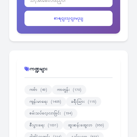
စာရငျးသှငျးမညျ
ကဏ္ဍများ
ကဗ်ာ
ကာတွန်း
(49)
(170)
ကျန်းမာရေး
ခရီးသြား
(1405)
(115)
စမ်းသပ်လေ့လာခြင်း
(194)
စီးပွားရေး
ထူးဆန်းထွေလာ
(1031)
(950)
ဓါတ်ပုံသတင်း
နည်းပညာ