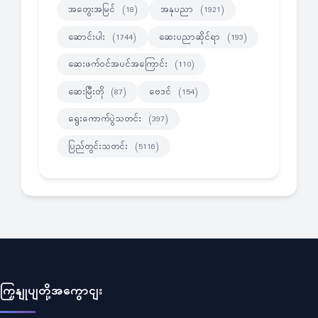
အတွေးအမြင်
အနုပညာ
(18)
(1921)
ဆောင်းပါး
ဆေးပညာဆိုင်ရာ
(1744)
(193)
ဆေးဖက်ဝင်အပင်အကြောင်း
(110)
ဆေးမြီးတို
ဗေဒင်
(87)
(154)
ရွေးကောက်ပွဲသတင်း
(397)
ပြည်တွင်းသတင်း
(5116)
ကြှနျုပျတို့အကွောငျး