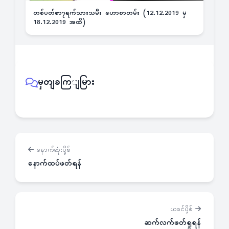
တစ်ပတ်စာ၇ရက်သားသမီး ဟောစာတမ်း (12.12.2019 မှ
18.12.2019 အထိ)
မှတျခကြျမြား
နောက်ဆုံးပို့စ်
နောက်ထပ်ဖတ်ရန်
ယခင်ပို့စ်
ဆက်လက်ဖတ်ရှုရန်