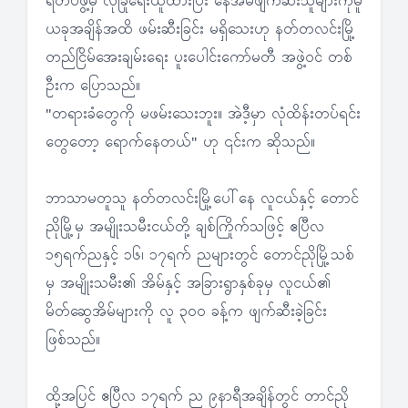
ရဲတပ်ဖွဲ့မှ လုံခြုံရေးယူထားပြီး နေအိမ်ဖျက်ဆီးသူများကိုမူ
ယခုအချိန်အထိ ဖမ်းဆီးခြင်း မရှိသေးဟု နတ်တလင်းမြို့
တည်ငြိမ်အေးချမ်းရေး ပူးပေါင်းကော်မတီ အဖွဲ့ဝင် တစ်
ဦးက ပြောသည်။
"တရားခံတွေကို မဖမ်းသေးဘူး။ အဲဒီ့မှာ လုံထိန်းတပ်ရင်း
တွေတော့ ရောက်နေတယ်" ဟု ၎င်းက ဆိုသည်။
ဘာသာမတူသူ နတ်တလင်းမြို့ပေါ်နေ လူငယ်နှင့် တောင်
ညိုမြို့မှ အမျိုးသမီးငယ်တို့ ချစ်ကြိုက်သဖြင့် ဧပြီလ
၁၅ရက်ညနှင့် ၁၆၊ ၁၇ရက် ညများတွင် တောင်ညိုမြို့သစ်
မှ အမျိုးသမီး၏ အိမ်နှင့် အခြားရွာနှစ်ခုမှ လူငယ်၏
မိတ်ဆွေအိမ်များကို လူ ၃၀၀ ခန့်က ဖျက်ဆီးခဲ့ခြင်း
ဖြစ်သည်။
ထို့အပြင် ဧပြီလ ၁၇ရက် ည ၉နာရီအချိန်တွင် တာင်ညို