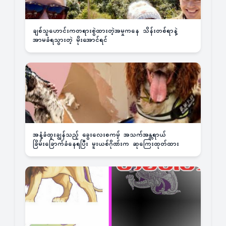
ချစ်သူဟောင်းကတရားစွဲထားတဲ့အမှုကနေ သိန်းတစ်ရာနဲ့
အာမခံရသွားတဲ့ မိုးအောင်ရင်
အနံ့ခံထူးချွန်သည့် ခွေးလေးစကမ့် အသက်အန္တရာယ်
ခြိမ်းခြောက်ခံနေရပြီး မူးယစ်ဂိုဏ်းက ဆုကြေးထုတ်ထား