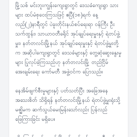
မြို့သစ် မင်းဘူးကျွန်းကျေးရွာတွင် ဒေသခံကျေးရွာ သား
များ ထပ်မံစုဝေးကြသဖြင့် ဧပြီ(၁၈)ရက် နေ့
လည်(၂)နာရီတွင် ပဲခူးတိုင်းနယ်စပ်ရေးရာ ဝန်ကြီး ဦး
သက်ထွန်း၊ သာယာဝတီခရိုင် အုပ်ချုပ်ရေးမှူးနှင့် ရဲတပ်ဖွဲ့
မှူး၊ နတ်တလင်းမြို့နယ် အုပ်ချုပ်ရေးမှူးနှင့် ရဲတပ်ဖွဲ့မှူးတို့
က အဆိုပါကျေးရွာတွင် ဒေသခံများနှင့် တွေ့ဆုံဆွေးနွေးမှု
များ ပြုလုပ်ခဲ့ကြသည်ဟု နတ်တလင်းမြို့ တည်ငြိမ်
အေးချမ်းရေး ကော်မတီ အဖွဲ့ဝင်က ပြောသည်။
နေအိမ်ဖျက်စီးမှုများနှင့် ပတ်သတ်ပြီး အခြေအနေ
အသေးစိတ် သိရှိရန် နတ်တလင်းမြို့နယ် ရဲတပ်ဖွဲ့မှူးရုံးသို့
မဇ္ဈိမက ဆက်သွယ်မေးမြန်းသော်လည်း ပြန်လည်
ဖြေကြားခြင်း မရှိပေ။