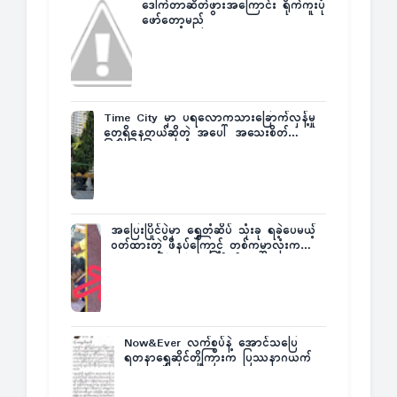
ဒေါက်တာဆိတ်ဖွားအကြောင်း ရိုက်ကူးပုံ
ဖော်တော့မည်
Time City မှာ ပရလောကသားခြောက်လှန့်မှု
တွေရှိနေတယ်ဆိုတဲ့ အပေါ် အသေးစိတ်
ပြန်ပြောပြလာတဲ့ Times City Project
Director ဦးမြတ်မင်း
အပြေးပြိုင်ပွဲမှာ ရွှေတံဆိပ် သုံးခု ရခဲ့ပေမယ့်
ဝတ်ထားတဲ့ ဖိနပ်ကြောင့် တစ်ကမ္ဘာလုံးက
အံ့အားသင့်ခဲ့ရတဲ့ အဖြစ်မှန်
Now&Ever လက်စွပ်နဲ့ အောင်သပြေ
ရတနာရွှေဆိုင်တို့ကြားက ပြဿနာဂယက်