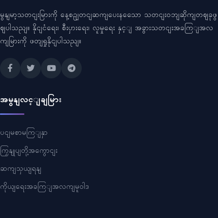
မွနျမာ့သတငျးမြားကို နေ့စဥျတငျဆကျပေးနသေော သတငျးဝဘျဆိုကျတဈခုဖွ
ဈပါသညျ။ နိုငျငံရေး၊ စီးပှားရေး၊ လူမှုရေး နှင့ျ အခွားသတငျးအခကြျအလ
ကျမြားကို ဖတျရှုနိုငျပါသညျ။
အမွနျလင့ျချမြား
ပငျမစာမကြျနှာ
ကြှနျုပျတို့အကွောငျး
ဆကျသှယျရနျ
ကိုယျရေးအခကြျအလကျမူဝါဒ