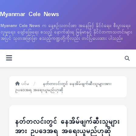
Myanmar Cele News
Myanamr Cele News က နေ့စဉ်သတင်းစာ အနေဖြင့် နိုင်ငံရေး၊ စီးပွားရေး၊
လူမှုရေး၊ ဖျော်ဖြေရေး စသည့် နောက်ဆုံးရ မြန်မာနှင့် နိုင်ငံတကာသတင်းများ
အပြင် သုတအဖြာဖြာ စသည့်ကဏ္ဍတို့ကိုလည်း တင်ပြပေးထား ပါသည်။
ပင်မ
/
နတ်တလင်းတွင် နေအိမ်ဖျက်ဆီးသူများအား
ဥပဒေအရ အရေးယူမည်ဟုဆို
နတ်တလင်းတွင် နေအိမ်ဖျက်ဆီးသူများ
အား ဥပဒေအရ အရေးယူမည်ဟုဆို