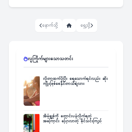
နောက်သို့
ရှေ့သို့
လူကြိုက်များသောသတင်း
လိုတာထက်ပိုပြီး ရေသောက်ရင်လည်း ဆိုး
ကျိုးဖြစ်စေနိုင်တာသိရဲ့လား
အိမ့်ချစ်ကို တောင်းပန်လိုက်ရတဲ့
အကြောင်း ပြောလာတဲ့ ခိုင်သင်းကြည်