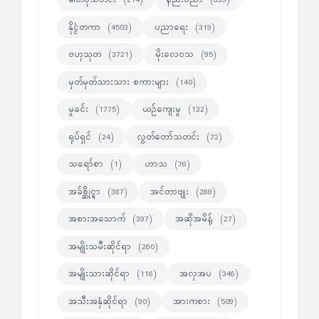
(214)
(833)
နိုင္ငံတကာ
ပညာရေး
(4503)
(319)
ဗဟုသုတ
မိုးလေဝသ
(3721)
(95)
မှတ်မှတ်သားသား စကားများ
(140)
မှုခင်း
ယဉ်ကျေးမှု
(1775)
(132)
ရုပ်ရှင်
လွတ်တော်သတင်း
(24)
(72)
သရော်စာ
ဟာသ
(1)
(76)
အခ်စ္ဆိုင္ရာ
အင်တာဗျုး
(387)
(288)
အစားအသောက်
အဆိုအမိန့်
(397)
(27)
အမျိုးသမီးဆိုင်ရာ
(260)
အမျိုးသားဆိုင်ရာ
အလှအပ
(116)
(346)
အသီးအနှံဆိုင်ရာ
အားကစား
(90)
(509)