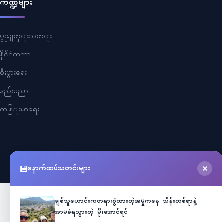
ကဏ္ဍများ
ပွညျတှငျးသတငျး
နိုင်ငံတကာ
စီးပွားရေး
နည်းပညာ
ကနြျးမာရေး
©
2026
Myanmar Cele News
. All Rights Reserved.
နောက်ထပ်သတင်းများ
ချစ်သူဟောင်းကတရားစွဲထားတဲ့အမှုကနေ သိန်းတစ်ရာနဲ့
အာမခံရသွားတဲ့ မိုးအောင်ရင်