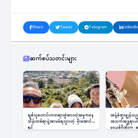
Share
Tweet
Telegram
LinkedIn
ဆက်စပ်သတင်းများ
ချစ်သူဟောင်းကတရားစွဲထားတဲ့အမှုကနေ
အနံ့ခံထူးချွန်သ
သိန်းတစ်ရာနဲ့အာမခံရသွားတဲ့ မိုးအောင်
အသက်အန္တရာယ်ခြ
ရင်
မူးယစ်ဂိုဏ်းက