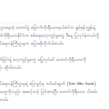
်းပွားနေတဲ့ တောင်နဲ့ မြောက်ကိုးရီးယားနယ်စပ်က ရွမ်ဖုန်ကျွန်းနဲ့
က်ကိုရီးယားနိုင်ငံက စစ်ရေးလေ့ကျင့်မှုတွေ ဒီနေ့ ပြုလုပ်ခဲ့တယ်လို့
်ရေးဝန်ကြီးဌာနက ပြောဆိုလိုက်ပါတယ်။
ြင်းနဲ့ လေ့ကျင့်မှုတွေ မပြုလုပ်ခင် တောင်ကိုရီးယားကို
်း ဆိုပါတယ်။
ရေးဝန်ကြီးဌာနရဲ့ ပြောခွင့်ရ ကင်မင်ဆွတ် (Kim Min-Seok)
ွေကိုလည်း အဆင့်သင့် ပြင်ထားပြီး တောင်ကိုရီးယား ငါးဖမ်း
ါတယ်။