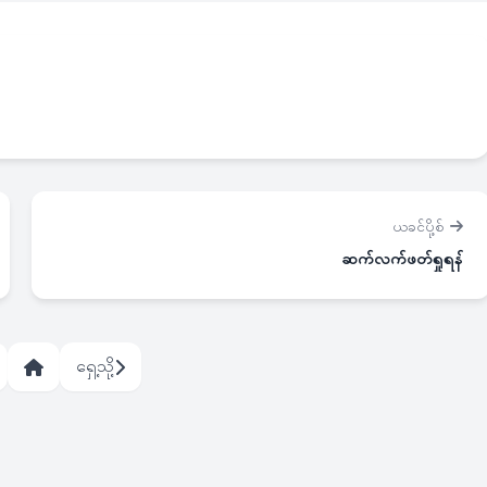
ယခင်ပို့စ်
ဆက်လက်ဖတ်ရှုရန်
ရှေ့သို့