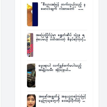
”စီးပွားအမြန် တက်လွယ်သည့် န
မောငါးချက် ဂါထာတော်” ……
အပြေးပြိုင်ပွဲမှာ ရွှေတံဆိပ် သုံးခု ရ
ခဲ့ပေမယ့် ဝတ်ထားတဲ့ ဖိနပ်ကြောင့်
တစ်ကမ္ဘာလုံးက အံ့အားသင့်ခဲ့ရတဲ့
အဖြစ်မှန်
မွေးရာပါ လက်နှစ်ဖက်မပါသည့်
အမျိုးသမီး အံ့သြဖွယ်
လေယာဉ်မောင်းလိုင်စင်ရရှိ
အဖော်အချွတ်နဲ့ အနုပညာကြေးမြင့်
နေကြသူတွေကို ဝေဖန်လိုက်တဲ့ သ
င်္ဇာမြင့်မိုရ်