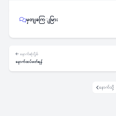
မှတျခကြျမြား
နောက်ဆုံးပို့စ်
နောက်ထပ်ဖတ်ရန်
နောက်သို့