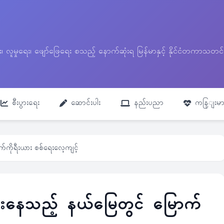
ေး၊ လူမှုရေး၊ ဖျော်ဖြေရေး စသည့် နောက်ဆုံးရ မြန်မာနှင့် နိုင်ငံတကာ
စီးပွားရေး
ဆောင်းပါး
နည်းပညာ
ကနြျးမာ
ြောက်ကိုရီးယား စစ်ရေးလေ့ကျင့်
ြင်းပွားနေသည့် နယ်မြေတွင် မြောက်