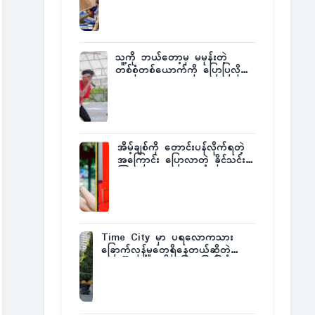
ထုတ်ထား
သူ့ကို ဘယ်တော့မှ မမုန်းတဲ့
တစ်စုံတစ်ယောက်ကို ပြောပြလိုက်
တဲ့ G-Fatt
အိမ့်ချစ်ကို တောင်းပန်လိုက်ရတဲ့
အကြောင်း ပြောလာတဲ့ ခိုင်သင်း
ကြည်
Time City မှာ ပရလောကသား
ခြောက်လှန့်မှုတွေရှိနေတယ်ဆိုတဲ့
အပေါ် အသေးစိတ်ပြန်ပြောပြလာတဲ့
Times City Project Director ဦး
မြတ်မင်း