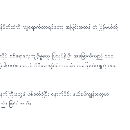
ိမိတ်ထဲကို ကျရောက်လာရင်တော့ အပြင်းအထန် တုံ့ပြန်မယ်လို့
ိုပဲ စစ်ရေးလေ့ကျင့်မှုတွေ ပြုလုပ်ခဲ့ပြီး အမြောက်ကျည် ၁၀၀
ွဲခဲ့ပါတယ်။ တောင်ကိုရီးယားနိုင်ငံကလည်း အမြောက်ကျည် ၁၀၀
်ကြီးတွေနဲ့ ပစ်ခတ်ခဲ့ပြီး နောက်ပိုင်း နယ်စပ်ကျွန်းတွေမှာ
လည်း ဖြစ်ပါတယ်။