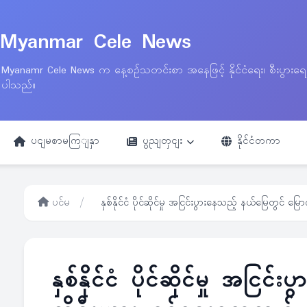
Myanmar Cele News
Myanamr Cele News က နေ့စဉ်သတင်းစာ အနေဖြင့် နိုင်ငံရေး၊ စီးပွားရ
ပါသည်။
ပငျမစာမကြျနှာ
ပွညျတှငျး
နိုင်ငံတကာ
ပင်မ
/
နှစ်နိုင်ငံ ပိုင်ဆိုင်မှု အငြင်းပွားနေသည့် နယ်မြေတွင် မ
နှစ်နိုင်ငံ ပိုင်ဆိုင်မှု အင