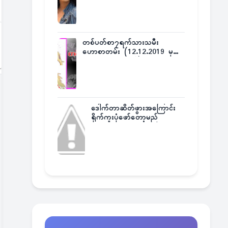
တစ်ပတ်စာ၇ရက်သားသမီး
ဟောစာတမ်း (12.12.2019 မှ
18.12.2019 အထိ)
ဒေါက်တာဆိတ်ဖွားအကြောင်း
ရိုက်ကူးပုံဖော်တော့မည်