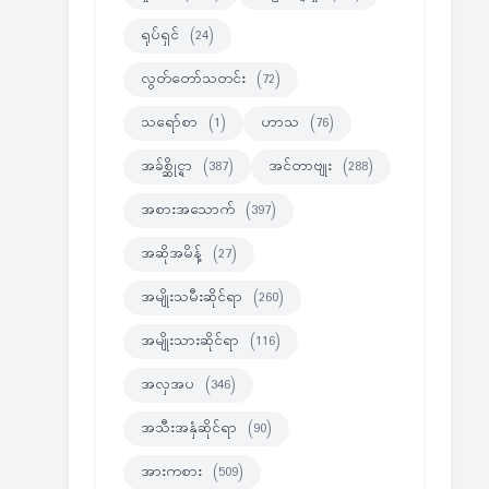
ရုပ်ရှင်
(24)
လွတ်တော်သတင်း
(72)
သရော်စာ
(1)
ဟာသ
(76)
အခ်စ္ဆိုင္ရာ
(387)
အင်တာဗျုး
(288)
အစားအသောက်
(397)
အဆိုအမိန့်
(27)
အမျိုးသမီးဆိုင်ရာ
(260)
အမျိုးသားဆိုင်ရာ
(116)
အလှအပ
(346)
အသီးအနှံဆိုင်ရာ
(90)
အားကစား
(509)