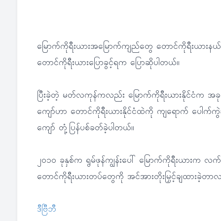
မြောက်ကိုရီးယားအမြောက်ကျည်တွေ တောင်ကိုရီးယားနယ်န
တောင်ကိုရီးယားပြောခွင့်ရက ပြောဆိုပါတယ်။
ပြီးခဲ့တဲ့ မတ်လကုန်ကလည်း မြောက်ကိုရီးယားနိုင်ငံက အခုလ
ကျော်ဟာ တောင်ကိုရီးယားနိုင်ငံထဲကို ကျရောက် ပေါက်က
ကျော် တုံ့ပြန်ပစ်ခတ်ခဲ့ပါတယ်။
၂၀၁၀ ခုနှစ်က ရွမ်ဖုန်ကျွန်းပေါ် မြောက်ကိုရီးယားက လက်နက
တောင်ကိုရီးယားတပ်တွေကို အင်အားတိုးမြှင့်ချထားခဲ့တာ
ဒီဗြီဘီ