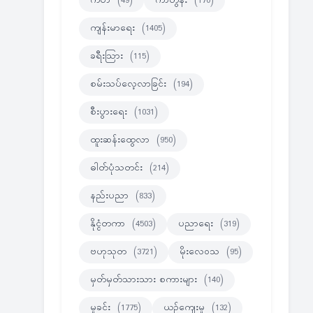
ကဗ်ာ
(49)
ကာတွန်း
(170)
ကျန်းမာရေး
(1405)
ခရီးသြား
(115)
စမ်းသပ်လေ့လာခြင်း
(194)
စီးပွားရေး
(1031)
ထူးဆန်းထွေလာ
(950)
ဓါတ်ပုံသတင်း
(214)
နည်းပညာ
(833)
နိုင္ငံတကာ
(4503)
ပညာရေး
(319)
ဗဟုသုတ
(3721)
မိုးလေဝသ
(95)
မှတ်မှတ်သားသား စကားများ
(140)
မှုခင်း
(1775)
ယဉ်ကျေးမှု
(132)