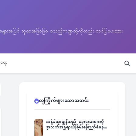
သတင်းများအပြင် သုတအဖြာဖြာ စသည့်ကဏ္ဍတို့ကိုလည်း တင်ပြပေးထား
ရေး
လူကြိုက်များသောသတင်း
အနံ့ခံထူးချွန်သည့် ခွေးလေးစကမ့်
အသက်အန္တရာယ်ခြိမ်းခြောက်ခံနေရ
ပြီး မူးယစ်ဂိုဏ်းက ဆုကြေး