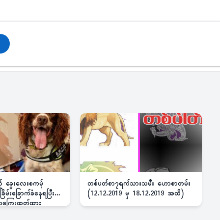
ည့် ခွေးလေးစကမ့်
တစ်ပတ်စာ၇ရက်သားသမီး ဟောစာတမ်း
ိမ်းခြောက်ခံနေရပြီး
(12.12.2019 မှ 18.12.2019 အထိ)
 ဆုကြေးထုတ်ထား