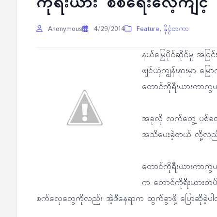
ကိုရီးယား စစ်ရေးလေ့ကျင့်
Anonymous
4/29/2014
Feature
,
နိုင္ငံတကာ
နယ်မြေပိုင်ဆိုင်မှု အငြင
ဖျင်ယုံကျွန်းနားမှာ မြော
တောင်ကိုရီးယားကာကွယ
အခုလို လက်တွေ့ ပစ်ခတ်ခ
အသိပေးခဲ့တယ် လို့လည
တောင်ကိုရီးယားကာကွယ်
က တောင်ကိုရီးယားတပ်တ
စက်လှေတွေကိုလည်း အဲ့ဒီနေရာက ထွက်ခွာဖို့ ပြောဆိုခဲ့ပ