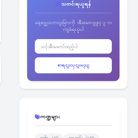
သတင်းရယူရန်
နေ့စဥျသတငျးမြားကို အီးမေးလျဖွင့ျ လ
ကျခံရယူပါ
စာရငျးသှငျးမညျ
ကဏ္ဍများ