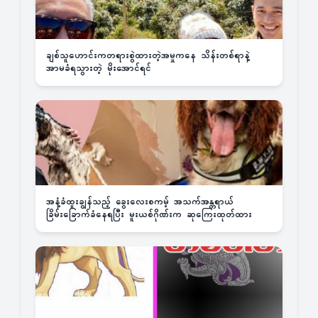
ချစ်သူဟောင်းကတရားစွဲထားတဲ့အမှုကနေ သိန်းတစ်ရာနဲ့
အာမခံရသွားတဲ့ မိုးအောင်ရင်
အနံ့ခံထူးချွန်သည့် ခွေးလေးစကမ့် အသက်အန္တရာယ်
ခြိမ်းခြောက်ခံနေရပြီး မူးယစ်ဂိုဏ်းက ဆုကြေးထုတ်ထား