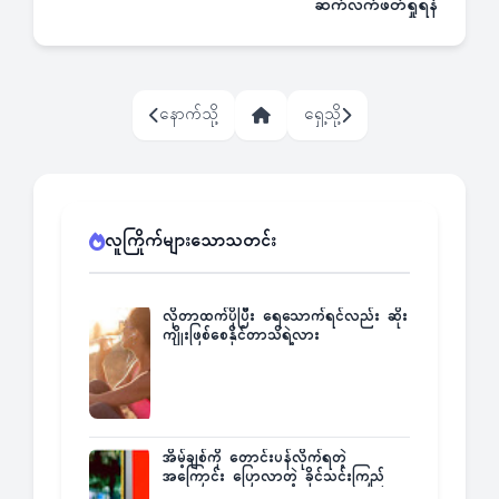
ဆက်လက်ဖတ်ရှုရန်
နောက်သို့
ရှေ့သို့
လူကြိုက်များသောသတင်း
လိုတာထက်ပိုပြီး ရေသောက်ရင်လည်း ဆိုး
ကျိုးဖြစ်စေနိုင်တာသိရဲ့လား
အိမ့်ချစ်ကို တောင်းပန်လိုက်ရတဲ့
အကြောင်း ပြောလာတဲ့ ခိုင်သင်းကြည်