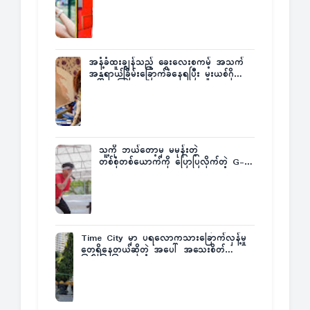
အနံ့ခံထူးချွန်သည့် ခွေးလေးစကမ့် အသက်
အန္တရာယ်ခြိမ်းခြောက်ခံနေရပြီး မူးယစ်ဂိုဏ်း
က ဆုကြေးထုတ်ထား
သူ့ကို ဘယ်တော့မှ မမုန်းတဲ့
တစ်စုံတစ်ယောက်ကို ပြောပြလိုက်တဲ့ G-
Fatt
Time City မှာ ပရလောကသားခြောက်လှန့်မှု
တွေရှိနေတယ်ဆိုတဲ့ အပေါ် အသေးစိတ်
ပြန်ပြောပြလာတဲ့ Times City Project
Director ဦးမြတ်မင်း