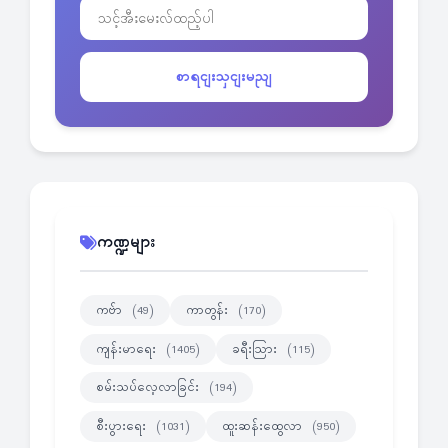
စာရငျးသှငျးမညျ
ကဏ္ဍများ
ကဗ်ာ
ကာတွန်း
(49)
(170)
ကျန်းမာရေး
ခရီးသြား
(1405)
(115)
စမ်းသပ်လေ့လာခြင်း
(194)
စီးပွားရေး
ထူးဆန်းထွေလာ
(1031)
(950)