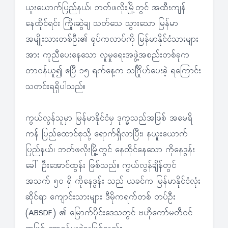
ယူးယောက်ပြည်နယ်၊ ဘတ်ဖလိုးမြို့တွင် အထီးကျန်
နေထိုင်ရင်း ကြိုးဆွဲချ သတ်သေ သွားသော မြန်မာ
အမျိုးသားတစ်ဦး၏ ရုပ်ကလာပ်ကို မြန်မာနိုင်ငံသားများ
အား ကူညီပေးနေသော လူမှုရေးအဖွဲ့အစည်းတစ်ခုက
တာဝန်ယူ၍ ဧပြီ ၁၅ ရက်နေ့က သင်္ဂြိုဟ်ပေးခဲ့ ရကြောင်း
သတင်းရရှိပါသည်။
ကွယ်လွန်သူမှာ မြန်မာနိုင်ငံမှ ဒုက္ခသည်အဖြစ် အမေရိ
ကန် ပြည်ထောင်စုသို့ ရောက်ရှိလာပြီး၊ နယူးယောက်
ပြည်နယ်၊ ဘတ်ဖလိုးမြို့တွင် နေထိုင်နေသော ကိုနေဒွန်း
ခေါ် ဦးအောင်ထွန်း ဖြစ်သည်။ ကွယ်လွန်ချိန်တွင်
အသက် ၅၀ ရှိ ကိုနေဒွန်း သည် ယခင်က မြန်မာနိုင်ငံလုံး
ဆိုင်ရာ ကျောင်းသားများ ဒီမိုကရက်တစ် တပ်ဦး
(ABSDF) ၏ မြောက်ပိုင်းဒေသတွင် ဗဟိုကော်မတီဝင်