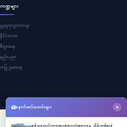
ကဏ္ဍများ
ပွညျတှငျးသတငျး
နိုင်ငံတကာ
စီးပွားရေး
နည်းပညာ
ကနြျးမာရေး
©
2026
Myanmar Cele News
. All Rights Reserved.
နောက်ထပ်သတင်းများ
ချစ်သူဟောင်းကတရားစွဲထားတဲ့အမှုကနေ သိန်းတစ်ရာနဲ့