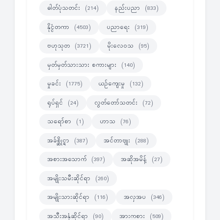
ဓါတ်ပုံသတင်း
နည်းပညာ
(214)
(833)
နိုင္ငံတကာ
ပညာရေး
(4503)
(319)
ဗဟုသုတ
မိုးလေဝသ
(3721)
(95)
မှတ်မှတ်သားသား စကားများ
(140)
မှုခင်း
ယဉ်ကျေးမှု
(1775)
(132)
ရုပ်ရှင်
လွတ်တော်သတင်း
(24)
(72)
သရော်စာ
ဟာသ
(1)
(76)
အခ်စ္ဆိုင္ရာ
အင်တာဗျုး
(387)
(288)
အစားအသောက်
အဆိုအမိန့်
(397)
(27)
အမျိုးသမီးဆိုင်ရာ
(260)
အမျိုးသားဆိုင်ရာ
အလှအပ
(116)
(346)
အသီးအနှံဆိုင်ရာ
အားကစား
(90)
(509)