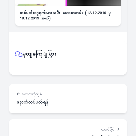
တစ်ပတ်စာ၇ရက်သားသမီး ဟောစာတမ်း (12.12.2019 မှ
18.12.2019 အထိ)
မှတျခကြျမြား
နောက်ဆုံးပို့စ်
နောက်ထပ်ဖတ်ရန်
ယခင်ပို့စ်