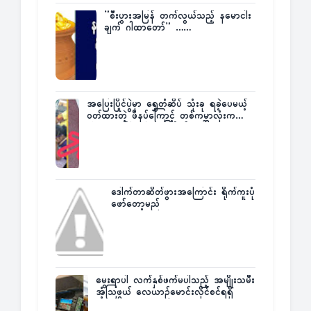
”စီးပွားအမြန် တက်လွယ်သည့် နမောငါး
ချက် ဂါထာတော်” ……
အပြေးပြိုင်ပွဲမှာ ရွှေတံဆိပ် သုံးခု ရခဲ့ပေမယ့်
ဝတ်ထားတဲ့ ဖိနပ်ကြောင့် တစ်ကမ္ဘာလုံးက
အံ့အားသင့်ခဲ့ရတဲ့ အဖြစ်မှန်
ဒေါက်တာဆိတ်ဖွားအကြောင်း ရိုက်ကူးပုံ
ဖော်တော့မည်
မွေးရာပါ လက်နှစ်ဖက်မပါသည့် အမျိုးသမီး
အံ့သြဖွယ် လေယာဉ်မောင်းလိုင်စင်ရရှိ