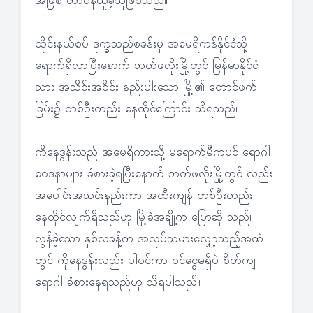
အဖြစ် တာဝန်ယူခဲ့သူဖြစ်သည်။
ထိုင်းနယ်စပ် ဒုက္ခသည်စခန်းမှ အမေရိကန်နိုင်ငံသို့
ရောက်ရှိလာပြီးနောက် ဘတ်ဖလိုးမြို့တွင် မြန်မာနိုင်ငံ
သား အသိုင်းအဝိုင်း နည်းပါးသော မြို့၏ တောင်ဖက်
ခြမ်း၌ တစ်ဦးတည်း နေထိုင်ကြောင်း သိရသည်။
ကိုနေဒွန်းသည် အမေရိကားသို့ မရောက်မီကပင် ရောဂါ
ဝေဒနာများ ခံစားခဲ့ရပြီးနောက် ဘတ်ဖလိုးမြို့တွင် လည်း
အပေါင်းအသင်းနည်းကာ အထီးကျန် တစ်ဦးတည်း
နေထိုင်လျက်ရှိသည်ဟု မြို့ခံအချို့က ပြောဆို သည်။
လွန်ခဲ့သော နှစ်လခန့်က အလုပ်သမားလျှော့သည့်အထဲ
တွင် ကိုနေဒွန်းလည်း ပါဝင်ကာ ဝင်ငွေမရှိပဲ စိတ်ကျ
ရောဂါ ခံစားနေရသည်ဟု သိရပါသည်။