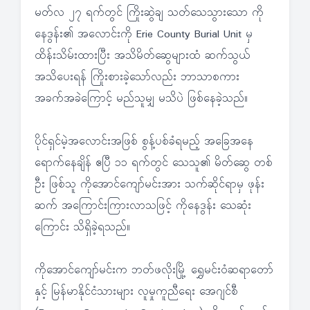
မတ်လ ၂၇ ရက်တွင် ကြိုးဆွဲချ သတ်သေသွားသော ကို
နေဒွန်း၏ အလောင်းကို Erie County Burial Unit မှ
ထိန်းသိမ်းထားပြီး အသိမိတ်ဆွေများထံ ဆက်သွယ်
အသိပေးရန် ကြိုးစားခဲ့သော်လည်း ဘာသာစကား
အခက်အခဲကြောင့် မည်သူမျှ မသိပဲ ဖြစ်နေခဲ့သည်။
ပိုင်ရှင်မဲ့အလောင်းအဖြစ် စွန့်ပစ်ခံရမည့် အခြေအနေ
ရောက်နေချိန် ဧပြီ ၁၁ ရက်တွင် သေသူ၏ မိတ်ဆွေ တစ်
ဦး ဖြစ်သူ ကိုအောင်ကျော်မင်းအား သက်ဆိုင်ရာမှ ဖုန်း
ဆက် အကြောင်းကြားလာသဖြင့် ကိုနေဒွန်း သေဆုံး
ကြောင်း သိရှိခဲ့ရသည်။
ကိုအောင်ကျော်မင်းက ဘတ်ဖလိုးမြို့ ရွှေမင်းဝံဆရာတော်
နှင့် မြန်မာနိုင်ငံသားများ လူမှုကူညီရေး အေဂျင်စီ