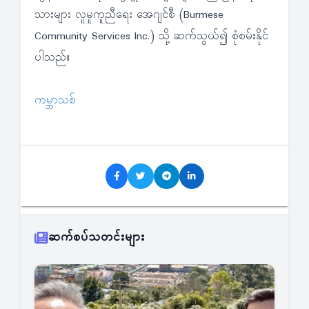
သားများ လူမှုကူညီရေး အေဂျင်စီ (Burmese
Community Services Inc.) သို့ ဆက်သွယ်၍ စုံစမ်းနိုင်
ပါသည်။
ကမ္ဘာသစ်
ဆက်စပ်သတင်းများ