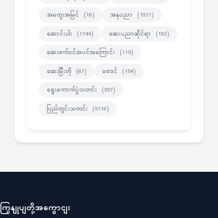
အတွေးအမြင်
အနုပညာ
(18)
(1921)
ဆောင်းပါး
ဆေးပညာဆိုင်ရာ
(1744)
(193)
ဆေးဖက်ဝင်အပင်အကြောင်း
(110)
ဆေးမြီးတို
ဗေဒင်
(87)
(154)
ရွေးကောက်ပွဲသတင်း
(397)
ပြည်တွင်းသတင်း
(5116)
ကြှနျုပျတို့အကွောငျး