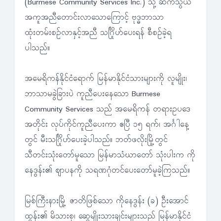
(Burmese Community Services Inc.) သို့ ဆက်သွယ်
အကူအညီတောင်းလာသောကြောင့် ဗုဒ္ဓဘာသာ
ထုံးတမ်းစဉ်လာနှင့်အညီ သင်္ဂြိုဟ်ပေးရန် စီစဉ်ခဲ့ရ
ပါသည်။
အမေရိကန်နိုင်ငံရောက် မြန်မာနိုင်ငံသားများကို လူမျိုး၊
ဘာသာမခွဲခြားပဲ ကူညီပေးနေသော Burmese
Community Services သည် အမေရိကန် တရားဥပဒေ
အတိုင်း လုပ်ကိုင်ကူညီပေးကာ ဧပြီ ၁၅ ရက်၊ အင်္ဂါနေ့
တွင် မီးသင်္ဂြိုဟ်ပေးခဲ့ပါသည်။ ဘတ်ဖလိုးမြို့တွင်
သီတင်းသုံးတော်မူသော မြန်မာသံဃာတော် သုံးပါးက ကို
နေဒွန်း၏ ဈာပနကို သရဏဂုံတင်ပေးတော်မူခဲ့ကြသည်။
မြစ်ကြီးနားမြို့ ဇာတိဖြစ်သော ကိုနေဒွန်း (ခ) ဦးအောင်
ထွန်း၏ မိသားစု၊ ဆွေမျိုးသားချင်းများသည် မြန်မာနိုင်ငံ