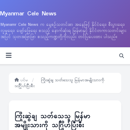
Myanmar Cele News
Myanamr Cele News က နေ့စဉ်သတင်းစာ အနေဖြင့် နိုင်ငံရေး၊ စီးပွားရေး၊
လူမှုရေး၊ ဖျော်ဖြေရေး စသည့် နောက်ဆုံးရ မြန်မာနှင့် နိုင်ငံတကာသတင်းများ
အပြင် သုတအဖြာဖြာ စသည့်ကဏ္ဍတို့ကိုလည်း တင်ပြပေးထား ပါသည်။
ပင်မ
/
ကြိုးဆွဲချ သတ်သေသူ မြန်မာအမျိုးသားကို
သင်္ဂြိုဟ်ပြီးစီး
ကြိုးဆွဲချ သတ်သေသူ မြန်မာ
အမျိုးသားကို သင်္ဂြိုဟ်ပြီးစီး