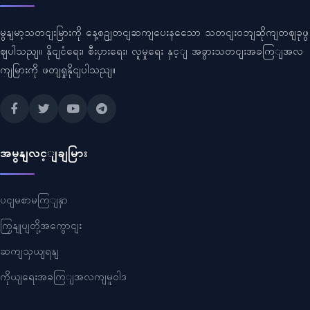
မွနျမာ့သတငျးမြားကို နေ့စဥျတငျဆကျပေးနသေော သတငျးဝဘျဆိုကျတဈခုဖွ
ဈပါသညျ။ နိုငျငံရေး၊ စီးပှားရေး၊ လူမှုရေး နှင့ျ အခွားသတငျးအခကြျအလ
ကျမြားကို ဖတျရှုနိုငျပါသညျ။
အမွနျလင့ျချမြား
ပငျမစာမကြျနှာ
ကြှနျုပျတို့အကွောငျး
ဆကျသှယျရနျ
ကိုယျရေးအခကြျအလကျမူဝါဒ