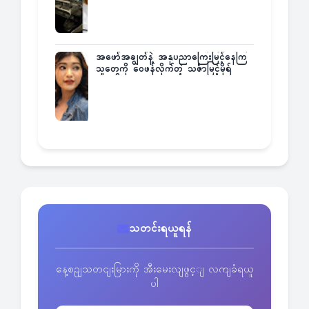
အဖော်အချွတ်နဲ့ အနုပညာကြေးမြင့်နေကြ
သူတွေကို ဝေဖန်လိုက်တဲ့ သင်္ဇာမြင့်မိုရ်
သတင်းရယူရန်
နေ့စဥျသတငျးမြားကို အီးမေးလျဖွင့ျ လကျခံရယူ
ပါ