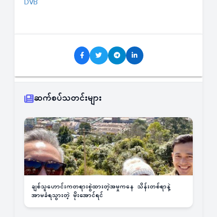
DVB
ဆက်စပ်သတင်းများ
ချစ်သူဟောင်းကတရားစွဲထားတဲ့အမှုကနေ သိန်းတစ်ရာနဲ့
အာမခံရသွားတဲ့ မိုးအောင်ရင်