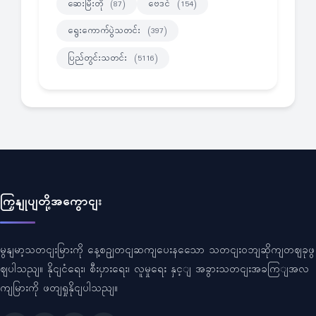
ဆေးမြီးတို
ဗေဒင်
(87)
(154)
ရွေးကောက်ပွဲသတင်း
(397)
ပြည်တွင်းသတင်း
(5116)
ကြှနျုပျတို့အကွောငျး
မွနျမာ့သတငျးမြားကို နေ့စဥျတငျဆကျပေးနသေော သတငျးဝဘျဆိုကျတဈခုဖွ
ဈပါသညျ။ နိုငျငံရေး၊ စီးပှားရေး၊ လူမှုရေး နှင့ျ အခွားသတငျးအခကြျအလ
ကျမြားကို ဖတျရှုနိုငျပါသညျ။