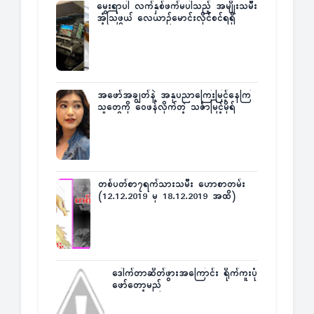
မွေးရာပါ လက်နှစ်ဖက်မပါသည့် အမျိုးသမီး
အံ့သြဖွယ် လေယာဉ်မောင်းလိုင်စင်ရရှိ
အဖော်အချွတ်နဲ့ အနုပညာကြေးမြင့်နေကြ
သူတွေကို ဝေဖန်လိုက်တဲ့ သင်္ဇာမြင့်မိုရ်
တစ်ပတ်စာ၇ရက်သားသမီး ဟောစာတမ်း
(12.12.2019 မှ 18.12.2019 အထိ)
ဒေါက်တာဆိတ်ဖွားအကြောင်း ရိုက်ကူးပုံ
ဖော်တော့မည်