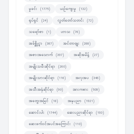
မှုခင်း
ယဉ်ကျေးမှု
(1775)
(132)
ရုပ်ရှင်
လွတ်တော်သတင်း
(24)
(72)
သရော်စာ
ဟာသ
(1)
(76)
အခ်စ္ဆိုင္ရာ
အင်တာဗျုး
(387)
(288)
အစားအသောက်
အဆိုအမိန့်
(397)
(27)
အမျိုးသမီးဆိုင်ရာ
(260)
အမျိုးသားဆိုင်ရာ
အလှအပ
(116)
(346)
အသီးအနှံဆိုင်ရာ
အားကစား
(90)
(509)
အတွေးအမြင်
အနုပညာ
(18)
(1921)
ဆောင်းပါး
ဆေးပညာဆိုင်ရာ
(1744)
(193)
ဆေးဖက်ဝင်အပင်အကြောင်း
(110)