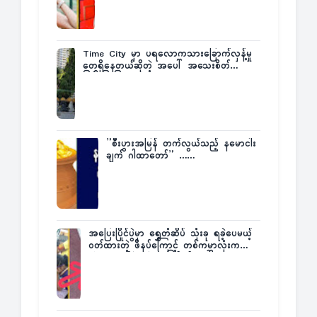
Time City မှာ ပရလောကသားခြောက်လှန့်မှု
တွေရှိနေတယ်ဆိုတဲ့ အပေါ် အသေးစိတ်
ပြန်ပြောပြလာတဲ့ Times City Project
Director ဦးမြတ်မင်း
”စီးပွားအမြန် တက်လွယ်သည့် နမောငါး
ချက် ဂါထာတော်” ……
အပြေးပြိုင်ပွဲမှာ ရွှေတံဆိပ် သုံးခု ရခဲ့ပေမယ့်
ဝတ်ထားတဲ့ ဖိနပ်ကြောင့် တစ်ကမ္ဘာလုံးက
အံ့အားသင့်ခဲ့ရတဲ့ အဖြစ်မှန်