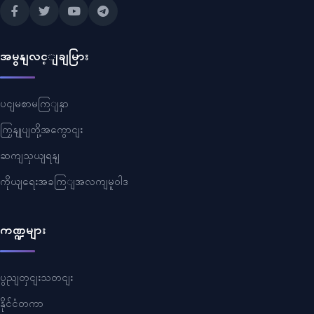
အမွနျလင့ျချမြား
ပငျမစာမကြျနှာ
ကြှနျုပျတို့အကွောငျး
ဆကျသှယျရနျ
ကိုယျရေးအခကြျအလကျမူဝါဒ
ကဏ္ဍများ
ပွညျတှငျးသတငျး
နိုင်ငံတကာ