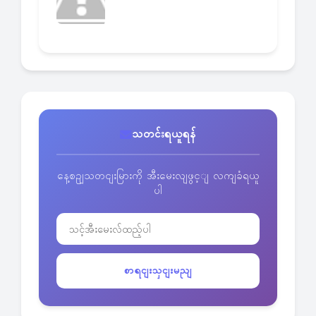
သတင်းရယူရန်
နေ့စဥျသတငျးမြားကို အီးမေးလျဖွင့ျ လကျခံရယူ
ပါ
စာရငျးသှငျးမညျ