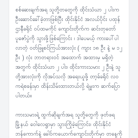
စစ်ဆေးချက်အရ သူတို့တတွေကို ထိုင်းသံဃာ ၂ ပါးက
ဦးဆောင်ခေါ်ခဲ့တာဖြစ်ပြီး ထိုင်းနိုင်ငံ အလယ်ပိုင်း ပထုန်
ဌာနီခရိုင် ဝပ်ထမကိုင် ကျောင်းတိုက်က ဆင်းတုတော်
ပူဇော်ပွဲကို သွားဖို့ဖြစ်ကြောင်း ၊ ဒါပေမယ့် ကားပေါ်ပါ
လာတဲ့ ဝတ်ဖြူစင်ကြယ်အားလုံး ( ကျား ၁၈ ဦး နဲ့ မ ၁၂
ဦး ) လုံး ဘာတရားဝင် အထောက် အထားမှ မရှိတဲ့
အတွက် ထိုင်းသံဃာ ၂ ပါး၊ ထိုင်းကားသမား ၂ ဦးနဲ့ သူ
တို့အားလုံးကို လိုအပ်သလို အရေးယူဖို့ တာ့ခ်ခရိုင် လဝ
ကရဲစခန်းမှာ ထိန်းသိမ်းထားတယ်လို့ ရဲမှူးက ဆက်ပြော
ပါတယ်။
ကားသမားရဲ့ ထွက်ဆိုချက်အရ သူတို့တွေကို ဖုတ်ဖရ
မြို့နယ် ဝေါလေရွာမှာ သွားကြိုခဲ့ကြောင်း၊ ထိုင်းနိုင်ငံ
ဘန်ကောက်နဲ့ ခေါဝ်ကယောက်ကျောင်းတိုက်မှာ တနေ့ကို