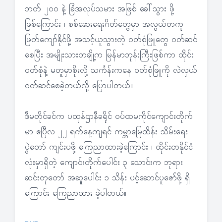
ဘတ် ၂၀၀ နဲ့ ခြံအလုပ်သမား အဖြစ် ခေါ်သွား ဖို့
ဖြစ်ကြောင်း ၊ စစ်ဆေးရေးဂိတ်တွေမှာ အလွယ်တကူ
ဖြတ်ကျော်နိုင်ဖို့ အသင့်ယူသွားတဲ့ ဝတ်စုံဖြူတွေ ဝတ်ဆင်
စေပြီး အမျိုးသားတချို့က မြန်မာဘုန်းကြီးဖြစ်ကာ ထိုင်း
ဝတ်စုံနဲ့ မတူမှာစိုးလို့ သင်္ကန်းကနေ ဝတ်စုံဖြူကို လဲလှယ်
ဝတ်ဆင်စေခဲ့တယ်လို့ ပြောပါတယ်။
ဒီမတိုင်ခင်က ပထုန်ဌာနီခရိုင် ဝပ်ထမကိုင်ကျောင်းတိုက်
မှာ ဧပြီလ ၂၂ ရက်နေ့ကျရင် ကမ္ဘာမြေထိန်း သိမ်းရေး
ပွဲတော် ကျင်းပဖို့ ကြေညာထားခဲ့ကြောင်း ၊ ထိုင်းတနိုင်ငံ
လုံးမှာရှိတဲ့ ကျောင်းတိုက်ပေါင်း ၃ သောင်းက ဘုရား
ဆင်းတုတော် အဆူပေါင်း ၁ သိန်း ပင့်ဆောင်ပူဇော်ဖို့ ရှိ
ကြောင်း ကြေညာထား ခဲ့ပါတယ်။