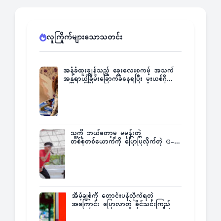
လူကြိုက်များသောသတင်း
အနံ့ခံထူးချွန်သည့် ခွေးလေးစကမ့် အသက်
အန္တရာယ်ခြိမ်းခြောက်ခံနေရပြီး မူးယစ်ဂိုဏ်း
က ဆုကြေးထုတ်ထား
သူ့ကို ဘယ်တော့မှ မမုန်းတဲ့
တစ်စုံတစ်ယောက်ကို ပြောပြလိုက်တဲ့ G-
Fatt
အိမ့်ချစ်ကို တောင်းပန်လိုက်ရတဲ့
အကြောင်း ပြောလာတဲ့ ခိုင်သင်းကြည်