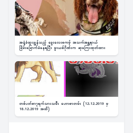
အနံ့ခံထူးချွန်သည့် ခွေးလေးစကမ့် အသက်အန္တရာယ်
ခြိမ်းခြောက်ခံနေရပြီး မူးယစ်ဂိုဏ်းက ဆုကြေးထုတ်ထား
တစ်ပတ်စာ၇ရက်သားသမီး ဟောစာတမ်း (12.12.2019 မှ
18.12.2019 အထိ)