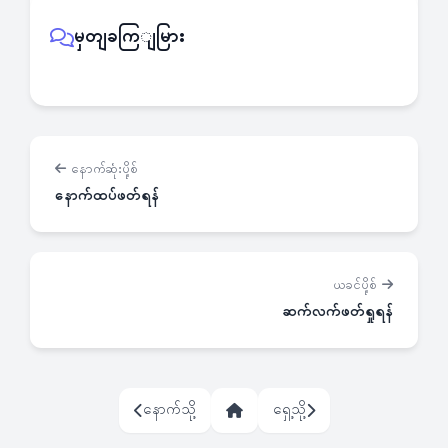
မှတျခကြျမြား
နောက်ဆုံးပို့စ်
နောက်ထပ်ဖတ်ရန်
ယခင်ပို့စ်
ဆက်လက်ဖတ်ရှုရန်
နောက်သို့
ရှေ့သို့