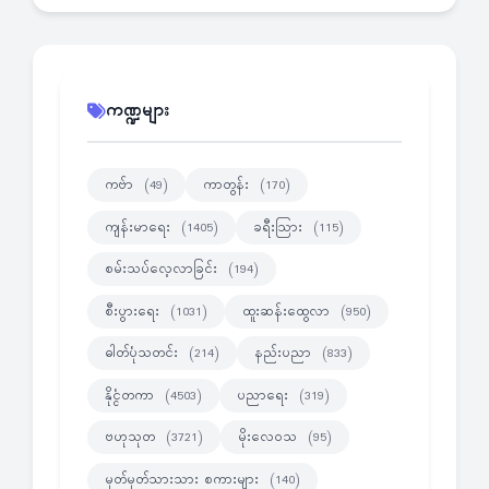
ကဏ္ဍများ
ကဗ်ာ
ကာတွန်း
(49)
(170)
ကျန်းမာရေး
ခရီးသြား
(1405)
(115)
စမ်းသပ်လေ့လာခြင်း
(194)
စီးပွားရေး
ထူးဆန်းထွေလာ
(1031)
(950)
ဓါတ်ပုံသတင်း
နည်းပညာ
(214)
(833)
နိုင္ငံတကာ
ပညာရေး
(4503)
(319)
ဗဟုသုတ
မိုးလေဝသ
(3721)
(95)
မှတ်မှတ်သားသား စကားများ
(140)