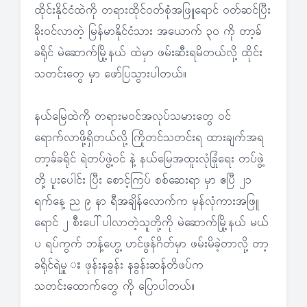
ထိုင်းနိုင်ငံထဲကို တရားထိုင်ဝတ်စုံအဖြူရောင် ဝတ်ဆင်ပြီး
ခိုးဝင်လာတဲ့ မြန်မာနိုင်ငံသား အယောက် ၃၀ ကို တာ့ခ်
ခရိုင် မဲဆောက်မြို့နယ် ထဲမှာ ဖမ်းဆီးရမိတယ်လို့ ထိုင်း
သတင်းတွေ မှာ ဖော်ပြသွားပါတယ်။
နယ်မြေထဲကို တရားမဝင်အလုပ်သမားတွေ ဝင်
ရောက်လာဖို့ရှိတယ်လို့ ကြိုတင်သတင်းရ ထားချက်အရ
တာ့ခ်ခရိုင် ရဲတပ်ဖွဲ့ဝင် နဲ့ နယ်မြေအထူးလုံခြုံရေး တပ်ဖွဲ့
တို့ ပူးပေါင်း ပြီး စောင့်ကြပ် စစ်ဆေးရာ မှာ ဧပြီ ၂၁
ရက်နေ့ ည ၉ နာ ရီအချိန်လောက်က မှန်လုံကားအဖြူ
ရောင် ၂ စီးပေါ်ပါလာတဲ့သူတို့ကို မဲဆောက်မြို့နယ် မယ်
ပ ရပ်ကွက် ဘန့်ဟွေ့ ဟင်ဖွန်ဂိတ်မှာ ဖမ်းမိခဲ့တာလို့ တာ့
ခရိုင်ရဲမှူ း ဖုန်းနခွန်း နခွန်းဆန်တိဖပ်က
သတင်းထောက်တွေ ကို ပြောပါတယ်။