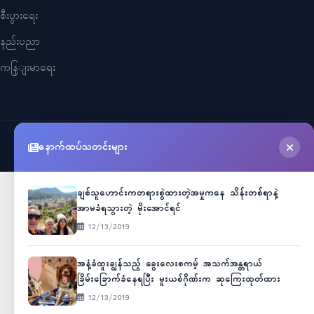
စီးပွားရေး
နည်းပညာ
ကနြျးမာရေး
နောက်ထပ်သတင်းများ
©
2026
Myanmar Cele News
. All Rights Reserved.
ချစ်သူဟောင်းကတရားစွဲထားတဲ့အမှုကနေ သိန်းတစ်ရာနဲ့
အာမခံရသွားတဲ့ မိုးအောင်ရင်
12/13/2019
အနံ့ခံထူးချွန်သည့် ခွေးလေးစကမ့် အသက်အန္တရာယ်
ခြိမ်းခြောက်ခံနေရပြီး မူးယစ်ဂိုဏ်းက ဆုကြေးထုတ်ထား
12/13/2019