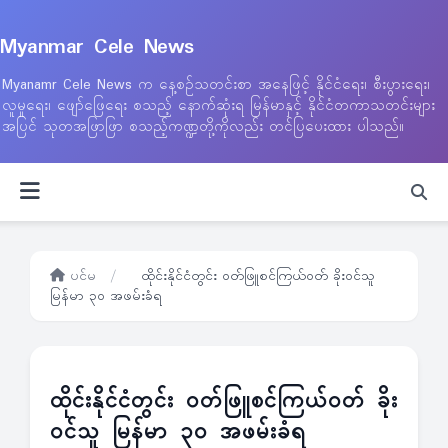
Myanmar Cele News
Myanamr Cele News က နေ့စဉ်သတင်းစာ အနေဖြင့် နိုင်ငံရေး၊ စီးပွားရေး၊
လူမှုရေး၊ ဖျော်ဖြေရေး စသည့် နောက်ဆုံးရ မြန်မာနှင့် နိုင်ငံတကာသတင်းများ
အပြင် သုတအဖြာဖြာ စသည့်ကဏ္ဍတို့ကိုလည်း တင်ပြပေးထား ပါသည်။
ပင်မ
/
ထိုင်းနိုင်ငံတွင်း ဝတ်ဖြူစင်ကြယ်ဝတ် ခိုးဝင်သူ
မြန်မာ ၃၀ အဖမ်းခံရ
ထိုင်းနိုင်ငံတွင်း ဝတ်ဖြူစင်ကြယ်ဝတ် ခိုး
ဝင်သူ မြန်မာ ၃၀ အဖမ်းခံရ