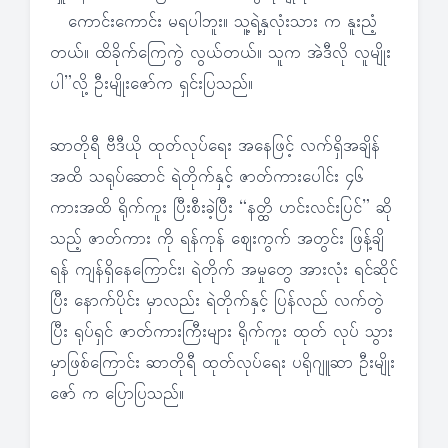
ကောင်းကောင်း မရပါဘူး။ သူ့ရဲ့နှလုံးသား က နူးညံ့
တယ်။ ထိခိုက်ကြေကွဲ လွယ်တယ်။ သူက အဲဒီလို လူမျိုး
ပါ”လို့ ဦးမျိုးဇော်က ရှင်းပြသည်။
ဆာတိုရီ ဗီဒီယို ထုတ်လုပ်ရေး အနေဖြင့် လက်ရှိအချိန်
အထိ သရုပ်ဆောင် ရဲတိုက်နှင့် ဇာတ်ကားပေါင်း ၄၆
ကားအထိ ရိုက်ကူး ပြီးစီးခဲ့ပြီး “နတ္ထိ ဟင်းလင်းပြင်” ဆို
သည့် ဇာတ်ကား ကို ရန်ကုန် ဈေးကွက် အတွင်း ဖြန့်ချိ
ရန် ကျန်ရှိနေကြောင်း၊ ရဲတိုက် အမှုတွေ အားလုံး ရင်ဆိုင်
ပြီး နောက်ပိုင်း မှာလည်း ရဲတိုက်နှင့် ပြန်လည် လက်တွဲ
ပြီး ရုပ်ရှင် ဇာတ်ကားကြီးများ ရိုက်ကူး ထုတ် လုပ် သွား
မှာဖြစ်ကြောင်း ဆာတိုရီ ထုတ်လုပ်ရေး ပရိုဂျူဆာ ဦးမျိုး
ဇော် က ပြောပြသည်။