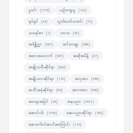
မှုခင်း
ယဉ်ကျေးမှု
(1775)
(132)
ရုပ်ရှင်
လွတ်တော်သတင်း
(24)
(72)
သရော်စာ
ဟာသ
(1)
(76)
အခ်စ္ဆိုင္ရာ
အင်တာဗျုး
(387)
(288)
အစားအသောက်
အဆိုအမိန့်
(397)
(27)
အမျိုးသမီးဆိုင်ရာ
(260)
အမျိုးသားဆိုင်ရာ
အလှအပ
(116)
(346)
အသီးအနှံဆိုင်ရာ
အားကစား
(90)
(509)
အတွေးအမြင်
အနုပညာ
(18)
(1921)
ဆောင်းပါး
ဆေးပညာဆိုင်ရာ
(1744)
(193)
ဆေးဖက်ဝင်အပင်အကြောင်း
(110)