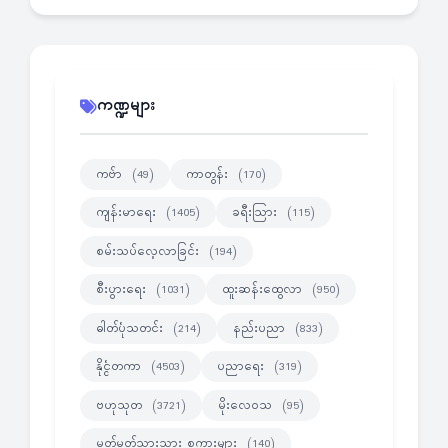
ကဏ္ဍများ
ကဗ်ာ
ကာတွန်း
(49)
(170)
ကျန်းမာရေး
ခရီးသြား
(1405)
(115)
စမ်းသပ်လေ့လာခြင်း
(194)
စီးပွားရေး
ထူးဆန်းထွေလာ
(1031)
(950)
ဓါတ်ပုံသတင်း
နည်းပညာ
(214)
(833)
နိုင္ငံတကာ
ပညာရေး
(4503)
(319)
ဗဟုသုတ
မိုးလေဝသ
(3721)
(95)
မှတ်မှတ်သားသား စကားများ
(140)