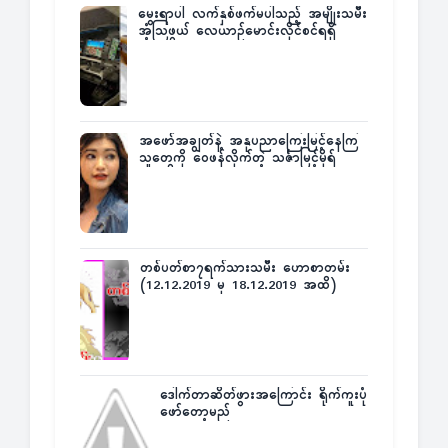
မွေးရာပါ လက်နှစ်ဖက်မပါသည့် အမျိုးသမီး
အံ့သြဖွယ် လေယာဉ်မောင်းလိုင်စင်ရရှိ
အဖော်အချွတ်နဲ့ အနုပညာကြေးမြင့်နေကြ
သူတွေကို ဝေဖန်လိုက်တဲ့ သင်္ဇာမြင့်မိုရ်
တစ်ပတ်စာ၇ရက်သားသမီး ဟောစာတမ်း
(12.12.2019 မှ 18.12.2019 အထိ)
ဒေါက်တာဆိတ်ဖွားအကြောင်း ရိုက်ကူးပုံ
ဖော်တော့မည်