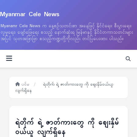
Myanmar Cele News
Myanamr Cele News က နေ့စဉ်သတင်းစာ အနေဖြင့် နိုင်ငံရေး၊ စီးပွားရေး၊
လူမှုရေး၊ ဖျော်ဖြေရေး စသည့် နောက်ဆုံးရ မြန်မာနှင့် နိုင်ငံတကာသတင်းများ
အပြင် သုတအဖြာဖြာ စသည့်ကဏ္ဍတို့ကိုလည်း တင်ပြပေးထား ပါသည်။
ပင်မ
/
ရဲတိုက် ရဲ့ ဇာတ်ကားတွေ ကို ဈေးနှိမ်ဝယ်ယူ
လျက်ရှိနေ
ရဲတိုက် ရဲ့ ဇာတ်ကားတွေ ကို ဈေးနှိမ်
ဝယ်ယူ လျက်ရှိနေ