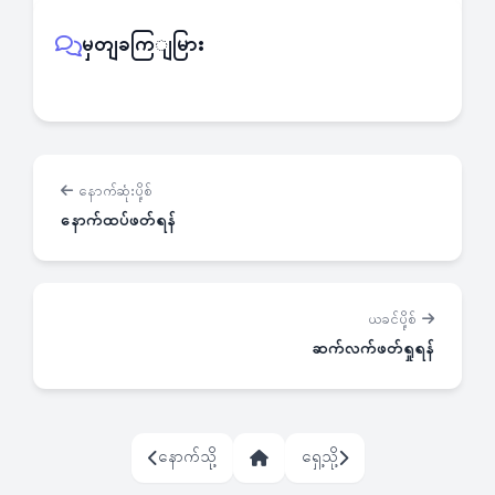
မှတျခကြျမြား
နောက်ဆုံးပို့စ်
နောက်ထပ်ဖတ်ရန်
ယခင်ပို့စ်
ဆက်လက်ဖတ်ရှုရန်
နောက်သို့
ရှေ့သို့