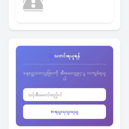
သတင်းရယူရန်
နေ့စဥျသတငျးမြားကို အီးမေးလျဖွင့ျ လကျခံရယူ
ပါ
စာရငျးသှငျးမညျ