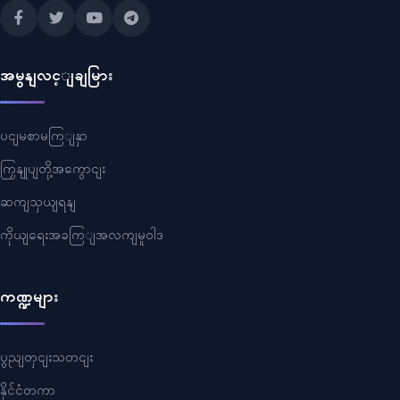
အမွနျလင့ျချမြား
ပငျမစာမကြျနှာ
ကြှနျုပျတို့အကွောငျး
ဆကျသှယျရနျ
ကိုယျရေးအခကြျအလကျမူဝါဒ
ကဏ္ဍများ
ပွညျတှငျးသတငျး
နိုင်ငံတကာ