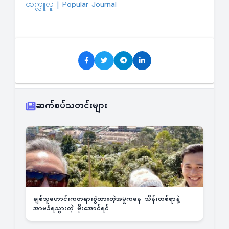
ထက္လူလူ | Popular Journal
ဆက်စပ်သတင်းများ
ချစ်သူဟောင်းကတရားစွဲထားတဲ့အမှုကနေ သိန်းတစ်ရာနဲ့
အာမခံရသွားတဲ့ မိုးအောင်ရင်