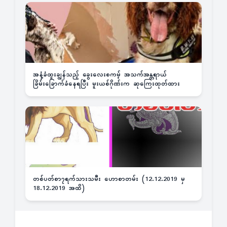
အနံ့ခံထူးချွန်သည့် ခွေးလေးစကမ့် အသက်အန္တရာယ်
ခြိမ်းခြောက်ခံနေရပြီး မူးယစ်ဂိုဏ်းက ဆုကြေးထုတ်ထား
တစ်ပတ်စာ၇ရက်သားသမီး ဟောစာတမ်း (12.12.2019 မှ
18.12.2019 အထိ)