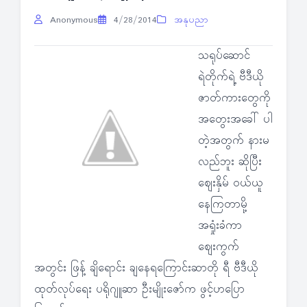
Anonymous
4/28/2014
အနုပညာ
သရုပ်ဆောင်
ရဲတိုက်ရဲ့ ဗီဒီယို
ဇာတ်ကားတွေကို
အတွေးအခေါ် ပါ
တဲ့အတွက် နားမ
လည်ဘူး ဆိုပြီး
ဈေးနှိမ် ဝယ်ယူ
နေကြတာမို့
အရှုံးခံကာ
ဈေးကွက်
အတွင်း ဖြန့် ချိရောင်း ချနေရကြောင်းဆာတို ရီ ဗီဒီယို
ထုတ်လုပ်ရေး ပရိုဂျူဆာ ဦးမျိုးဇော်က ဖွင့်ဟပြော