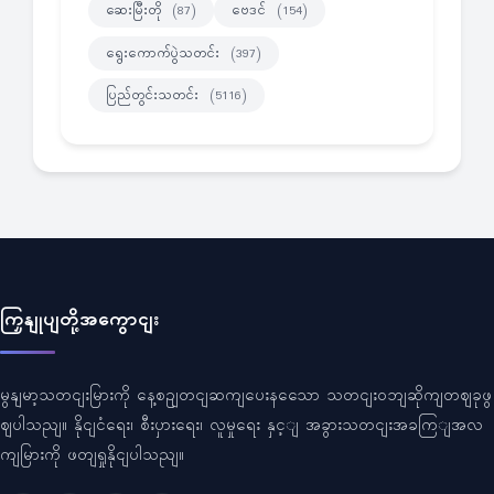
ဆေးမြီးတို
ဗေဒင်
(87)
(154)
ရွေးကောက်ပွဲသတင်း
(397)
ပြည်တွင်းသတင်း
(5116)
ကြှနျုပျတို့အကွောငျး
မွနျမာ့သတငျးမြားကို နေ့စဥျတငျဆကျပေးနသေော သတငျးဝဘျဆိုကျတဈခုဖွ
ဈပါသညျ။ နိုငျငံရေး၊ စီးပှားရေး၊ လူမှုရေး နှင့ျ အခွားသတငျးအခကြျအလ
ကျမြားကို ဖတျရှုနိုငျပါသညျ။