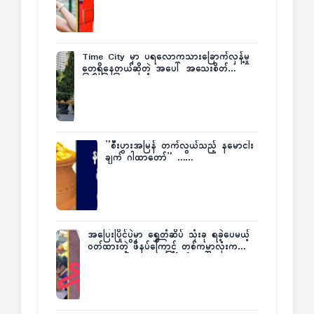
Time City မှာ ပရလောကသားခြောက်လှန့်မှု
တွေရှိနေတယ်ဆိုတဲ့ အပေါ် အသေးစိတ်
ပြန်ပြောပြလာတဲ့ Times City Project
Director ဦးမြတ်မင်း
”စီးပွားအမြန် တက်လွယ်သည့် နမောငါး
ချက် ဂါထာတော်” ……
အပြေးပြိုင်ပွဲမှာ ရွှေတံဆိပ် သုံးခု ရခဲ့ပေမယ့်
ဝတ်ထားတဲ့ ဖိနပ်ကြောင့် တစ်ကမ္ဘာလုံးက
အံ့အားသင့်ခဲ့ရတဲ့ အဖြစ်မှန်