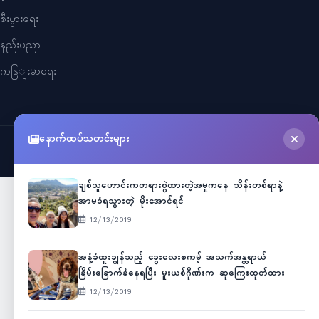
စီးပွားရေး
နည်းပညာ
ကနြျးမာရေး
နောက်ထပ်သတင်းများ
©
2026
Myanmar Cele News
. All Rights Reserved.
ချစ်သူဟောင်းကတရားစွဲထားတဲ့အမှုကနေ သိန်းတစ်ရာနဲ့
အာမခံရသွားတဲ့ မိုးအောင်ရင်
12/13/2019
အနံ့ခံထူးချွန်သည့် ခွေးလေးစကမ့် အသက်အန္တရာယ်
ခြိမ်းခြောက်ခံနေရပြီး မူးယစ်ဂိုဏ်းက ဆုကြေးထုတ်ထား
12/13/2019