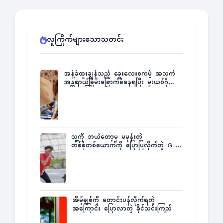
လူကြိုက်များသောသတင်း
အနံ့ခံထူးချွန်သည့် ခွေးလေးစကမ့် အသက်
အန္တရာယ်ခြိမ်းခြောက်ခံနေရပြီး မူးယစ်ဂိုဏ်း
က ဆုကြေးထုတ်ထား
သူ့ကို ဘယ်တော့မှ မမုန်းတဲ့
တစ်စုံတစ်ယောက်ကို ပြောပြလိုက်တဲ့ G-
Fatt
အိမ့်ချစ်ကို တောင်းပန်လိုက်ရတဲ့
အကြောင်း ပြောလာတဲ့ ခိုင်သင်းကြည်