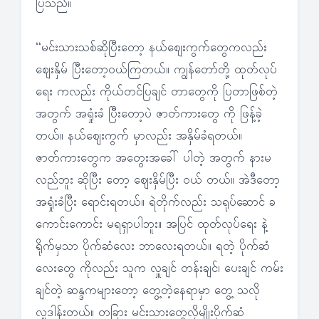
ပြသည်။
“မင်းသားသစ်ဆိုပြီးတော့ နယ်ဈေးကွက်တွေကလည်း
ဈေးနှိမ် ပြီးတော့ဝယ်ကြတယ်။ ကျွန်တော်တို့ ထုတ်လုပ်
ရေး ကလည်း ကိုယ်တင်ပြချင် တာတွေကို ပြတာဖြစ်တဲ့
အတွက် အရှုံးခံ ပြီးတော့ပဲ ဇာတ်ကားတွေ ကို ဖြန့်ခဲ့
တယ်။ နယ်ဈေးကွက် မှာလည်း အနှိမ်ခံရတယ်။
ဇာတ်ကားတွေက အတွေးအခေါ် ပါတဲ့ အတွက် နားမ
လည်ဘူး ဆိုပြီး တော့ ဈေးနှိမ်ပြီး ဝယ် တယ်။ အဲဒီတော့
အရှုံးခံပြီး ရောင်းရတယ်။ ရဲတိုက်လည်း သရုပ်ဆောင် ခ
ကောင်းကောင်း မရရှာပါဘူး။ အပြင် ထုတ်လုပ်ရေး နဲ့
ရိုက်မှသာ ပိုက်ဆံလေး ဘာလေးရတယ်။ ရတဲ့ ပိုက်ဆံ
လေးတွေ ကိုလည်း သူက လှူချင် တန်းချင်၊ ပေးချင် ကမ်း
ချင်တဲ့ ဆန္ဒကများတော့ တွေ့တဲ့နေရာမှာ တွေ့ သလို
လှူဒါန်းတယ်။ တခြား မင်းသားတွေလိုမျိုးပိုက်ဆံ