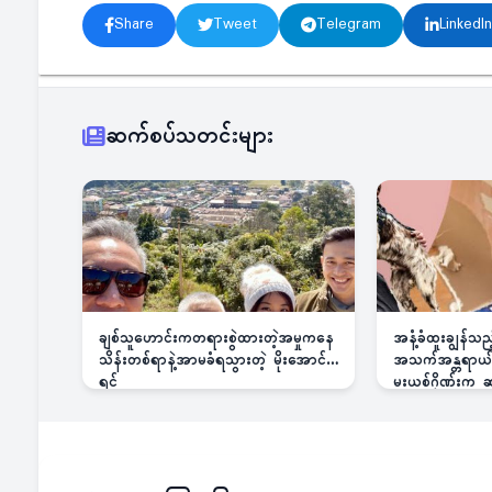
Share
Tweet
Telegram
LinkedIn
ဆက်စပ်သတင်းများ
ချစ်သူဟောင်းကတရားစွဲထားတဲ့အမှုကနေ
အနံ့ခံထူးချွန်သ
သိန်းတစ်ရာနဲ့အာမခံရသွားတဲ့ မိုးအောင်
အသက်အန္တရာယ်ခြ
ရင်
မူးယစ်ဂိုဏ်းက