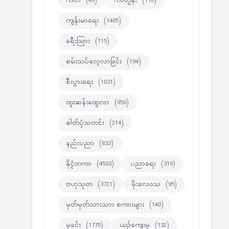
ကဗ်ာ
(49)
ကာတွန်း
(170)
ကျန်းမာရေး
(1405)
ခရီးသြား
(115)
စမ်းသပ်လေ့လာခြင်း
(194)
စီးပွားရေး
(1031)
ထူးဆန်းထွေလာ
(950)
ဓါတ်ပုံသတင်း
(214)
နည်းပညာ
(833)
နိုင္ငံတကာ
(4503)
ပညာရေး
(319)
ဗဟုသုတ
(3721)
မိုးလေဝသ
(95)
မှတ်မှတ်သားသား စကားများ
(140)
မှုခင်း
(1775)
ယဉ်ကျေးမှု
(132)