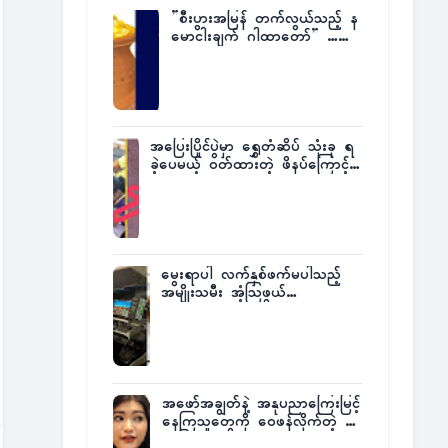
”စီးပွားအမြန် တက်လွယ်သည့် န
မောငါးချက် ဂါထာတော်” ……
အပြေးပြိုင်ပွဲမှာ ရွှေတံဆိပ် သုံးခု ရ
ခဲ့ပေမယ့် ဝတ်ထားတဲ့ ဖိနပ်ကြောင့်
တစ်ကမ္ဘာလုံးက အံ့အားသင့်ခဲ့ရတဲ့
အဖြစ်မှန်
မွေးရာပါ လက်နှစ်ဖက်မပါသည့်
အမျိုးသမီး အံ့သြဖွယ်
လေယာဉ်မောင်းလိုင်စင်ရရှိ
အဖော်အချွတ်နဲ့ အနုပညာကြေးမြင့်
နေကြသူတွေကို ဝေဖန်လိုက်တဲ့ သ
င်္ဇာမြင့်မိုရ်