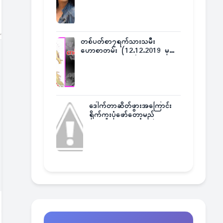
တစ်ပတ်စာ၇ရက်သားသမီး
ဟောစာတမ်း (12.12.2019 မှ
18.12.2019 အထိ)
ဒေါက်တာဆိတ်ဖွားအကြောင်း
ရိုက်ကူးပုံဖော်တော့မည်