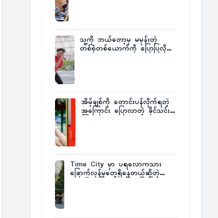
ထုတ်ထား
သူ့ကို ဘယ်တော့မှ မမုန်းတဲ့
တစ်စုံတစ်ယောက်ကို ပြောပြလိုက်
တဲ့ G-Fatt
အိမ့်ချစ်ကို တောင်းပန်လိုက်ရတဲ့
အကြောင်း ပြောလာတဲ့ ခိုင်သင်း
ကြည်
Time City မှာ ပရလောကသား
ခြောက်လှန့်မှုတွေရှိနေတယ်ဆိုတဲ့
အပေါ် အသေးစိတ်ပြန်ပြောပြလာတဲ့
Times City Project Director ဦး
မြတ်မင်း