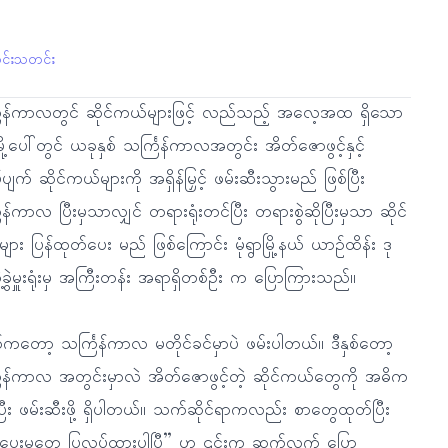
ွင်းသတင်း
ကြန်ကာလတွင် ဆိုင်ကယ်များဖြင့် လည်သည့် အလေ့အထ ရှိသော
ာမြို့ပေါ်တွင် ယခုနှစ် သင်္ကြန်ကာလအတွင်း အိတ်ဇောဖွင့်နှင့်
ပျက် ဆိုင်ကယ်များကို အရှိန်မြှင့် ဖမ်းဆီးသွားမည် ဖြစ်ပြီး
ြန်ကာလ ပြီးမှသာလျှင် တရားရုံးတင်ပြီး တရားစွဲဆိုပြီးမှသာ ဆိုင်
ား ပြန်ထုတ်ပေး မည် ဖြစ်ကြောင်း မုံရွာမြို့နယ် ယာဉ်ထိန်း ဒု
ဲ့ခွဲမှူးရုံးမှ အကြီးတန်း အရာရှိတစ်ဦး က ပြောကြားသည်။
စ်ကတော့ သင်္ကြန်ကာလ မတိုင်ခင်မှာပဲ ဖမ်းပါတယ်။ ဒီနှစ်တော့
ကြန်ကာလ အတွင်းမှာလဲ အိတ်ဇောဖွင့်တဲ့ ဆိုင်ကယ်တွေကို အဓိက
ြီး ဖမ်းဆီးဖို့ ရှိပါတယ်။ သက်ဆိုင်ရာကလည်း စာတွေထုတ်ပြီး
ေးမှုတွေ ပြုလုပ်ထားပါပြီ” ဟု ၎င်းက ဆက်လက် ပြော