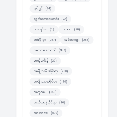
ရုပ်ရှင်
(24)
လွတ်တော်သတင်း
(72)
သရော်စာ
(1)
ဟာသ
(76)
အခ်စ္ဆိုင္ရာ
(387)
အင်တာဗျုး
(288)
အစားအသောက်
(397)
အဆိုအမိန့်
(27)
အမျိုးသမီးဆိုင်ရာ
(260)
အမျိုးသားဆိုင်ရာ
(116)
အလှအပ
(346)
အသီးအနှံဆိုင်ရာ
(90)
အားကစား
(509)