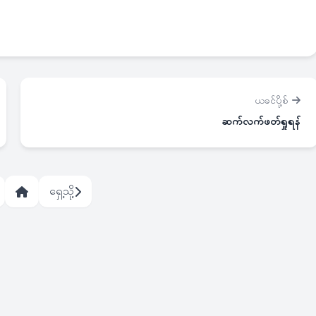
ယခင်ပို့စ်
ဆက်လက်ဖတ်ရှုရန်
ရှေ့သို့