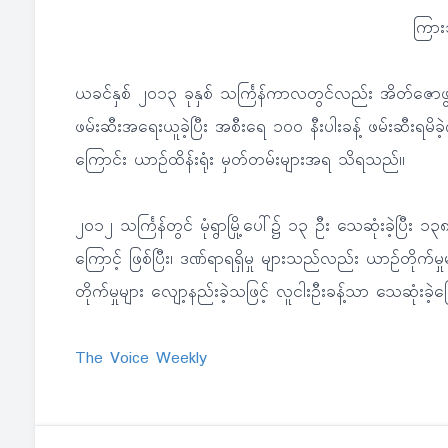
ကြာ
ယခင်နှစ် ၂၀၁၃ ခုနှစ် သင်္ကြန်ကာလတွင်လည်း အိတ်ဇောဖွင့
ဖမ်းဆီးအရေးယူခဲ့ပြီး အစီးရေ ၁၀၀ နီးပါးခန့် ဖမ်းဆီးရမိခ
ကြောင်း ယာဉ်ထိန်းရုံး မှတ်တမ်းများအရ သိရသည်။
၂၀၁၂ သင်္ကြန်တွင် မုံရွာမြို့ပေါ်၌ ၁၃ ဦး သေဆုံးခဲ့ပြီး ၁
ကြောင့် ဖြစ်ပြီး၊ ဒဏ်ရာရရှိမှု များသည်လည်း ယာဉ်တိုက်မှု
တိုက်မှုများ လျော့နည်းခဲ့သဖြင့် လူငါးဦးခန့်သာ သေဆုံးခ
The Voice Weekly