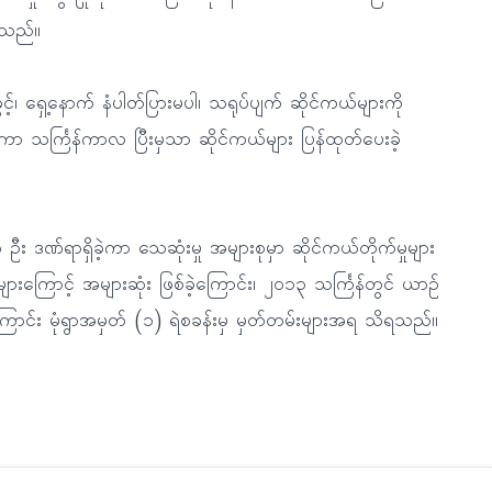
းသည်။
်၊ ရှေ့နောက် နံပါတ်ပြားမပါ၊ သရုပ်ပျက် ဆိုင်ကယ်များကို
ဲ့ကာ သင်္ကြန်ကာလ ပြီးမှသာ ဆိုင်ကယ်များ ပြန်ထုတ်ပေးခဲ့
၃၈ ဦး ဒဏ်ရာရှိခဲ့ကာ သေဆုံးမှု အများစုမှာ ဆိုင်ကယ်တိုက်မှုများ
များကြောင့် အများဆုံး ဖြစ်ခဲ့ကြောင်း၊ ၂၀၁၃ သင်္ကြန်တွင် ယာဉ်
ဲ့ကြောင်း မုံရွာအမှတ် (၁) ရဲစခန်းမှ မှတ်တမ်းများအရ သိရသည်။