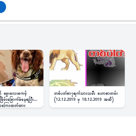
ည့် ခွေးလေးစကမ့်
တစ်ပတ်စာ၇ရက်သားသမီး ဟောစာတမ်း
ိမ်းခြောက်ခံနေရပြီး
(12.12.2019 မှ 18.12.2019 အထိ)
 ဆုကြေးထုတ်ထား