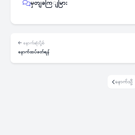
မှတျခကြျမြား
နောက်ဆုံးပို့စ်
နောက်ထပ်ဖတ်ရန်
နောက်သို့