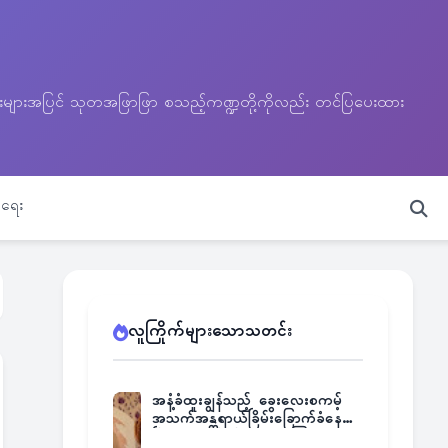
သတင်းများအပြင် သုတအဖြာဖြာ စသည့်ကဏ္ဍတို့ကိုလည်း တင်ပြပေးထား
ရေး
လူကြိုက်များသောသတင်း
အနံ့ခံထူးချွန်သည့် ခွေးလေးစကမ့်
အသက်အန္တရာယ်ခြိမ်းခြောက်ခံနေရ
ပြီး မူးယစ်ဂိုဏ်းက ဆုကြေး