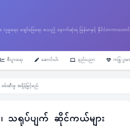
ေး၊ လူမှုရေး၊ ဖျော်ဖြေရေး စသည့် နောက်ဆုံးရ မြန်မာနှင့် နိုင်ငံတကာ
စီးပွားရေး
ဆောင်းပါး
နည်းပညာ
ကနြျးမာ
်းဆီးမှု အရှိန်မြှင့်မည်
်၊ သရုပ်ပျက် ဆိုင်ကယ်များ