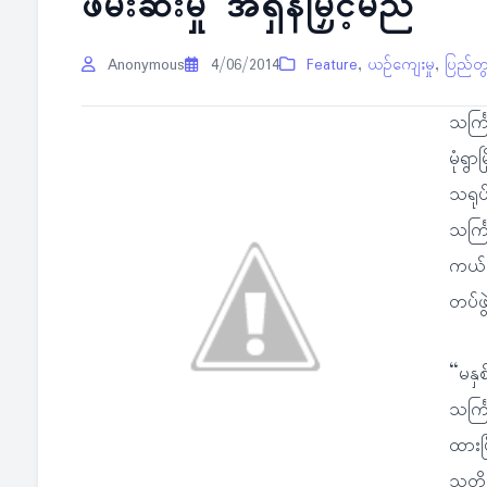
ဖမ်းဆီးမှု အရှိန်မြှင့်မည်
Anonymous
4/06/2014
Feature
,
ယဉ်ကျေးမှု
,
ပြည်တ
သင်္
မုံရွ
သရုပ်
သင်္က
ကယ်မျ
တပ်ဖွ
“မနှ
သင်္
ထားပ
သတိပ