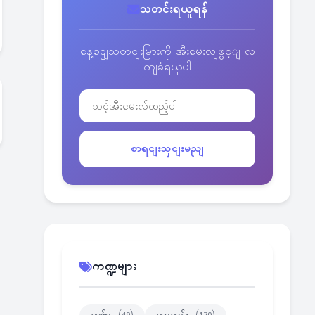
သတင်းရယူရန်
နေ့စဥျသတငျးမြားကို အီးမေးလျဖွင့ျ လ
ကျခံရယူပါ
စာရငျးသှငျးမညျ
ကဏ္ဍများ