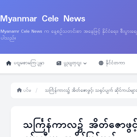
Myanmar Cele News
Myanamr Cele News က နေ့စဉ်သတင်းစာ အနေဖြင့် နိုင်ငံရေး၊ စီးပွားရ
ပါသည်။
ပငျမစာမကြျနှာ
ပွညျတှငျး
နိုင်ငံတကာ
ပင်မ
/
သင်္ကြန်ကာလ၌ အိတ်ဇောဖွင့်၊ သရုပ်ပျက် ဆိုင်ကယ်များ ဖမ
သင်္ကြန်ကာလ၌ အိတ်ဇောဖွင့