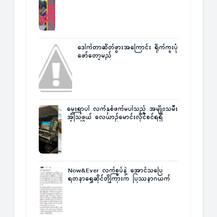
အံ့အားသင့်ခဲ့ရတဲ့ အဖြစ်မှန်
ဒေါက်တာဆိတ်ဖွားအကြောင်း ရိုက်ကူးပုံ
ဖော်တော့မည်
မွေးရာပါ လက်နှစ်ဖက်မပါသည့် အမျိုးသမီး
အံ့သြဖွယ် လေယာဉ်မောင်းလိုင်စင်ရရှိ
Now&Ever လက်စွပ်နဲ့ အောင်သပြေ
ရတနာရွှေဆိုင်တို့ကြားက ပြဿနာဂယက်