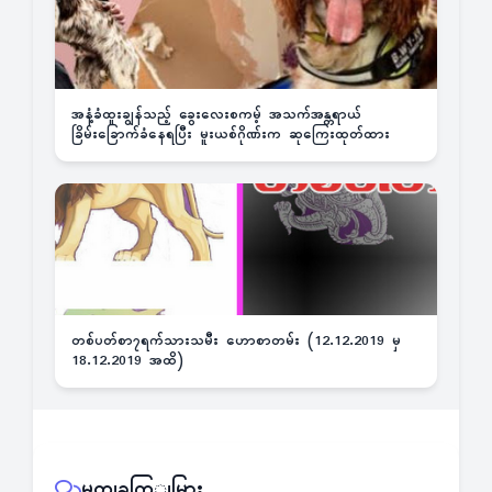
အနံ့ခံထူးချွန်သည့် ခွေးလေးစကမ့် အသက်အန္တရာယ်
ခြိမ်းခြောက်ခံနေရပြီး မူးယစ်ဂိုဏ်းက ဆုကြေးထုတ်ထား
တစ်ပတ်စာ၇ရက်သားသမီး ဟောစာတမ်း (12.12.2019 မှ
18.12.2019 အထိ)
မှတျခကြျမြား