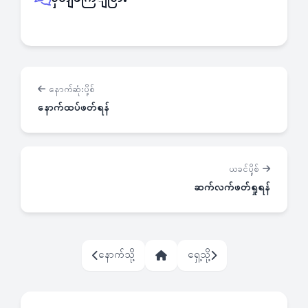
နောက်ဆုံးပို့စ်
နောက်ထပ်ဖတ်ရန်
ယခင်ပို့စ်
ဆက်လက်ဖတ်ရှုရန်
နောက်သို့
ရှေ့သို့