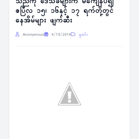
သည်ကို ဒေသခံများက မကျေနပ်၍
ဧပြီလ ၁၅၊ ၁၆နှင့် ၁၇ ရက်တို့တွင်
နေအိမ်များ ဖျက်ဆီး
Anonymous
4/19/2014
မှုခင်း