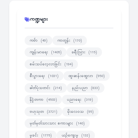
ကဏ္ဍများ
ကဗ်ာ
ကာတွန်း
(49)
(170)
ကျန်းမာရေး
ခရီးသြား
(1405)
(115)
စမ်းသပ်လေ့လာခြင်း
(194)
စီးပွားရေး
ထူးဆန်းထွေလာ
(1031)
(950)
ဓါတ်ပုံသတင်း
နည်းပညာ
(214)
(833)
နိုင္ငံတကာ
ပညာရေး
(4503)
(319)
ဗဟုသုတ
မိုးလေဝသ
(3721)
(95)
မှတ်မှတ်သားသား စကားများ
(140)
မှုခင်း
ယဉ်ကျေးမှု
(1775)
(132)