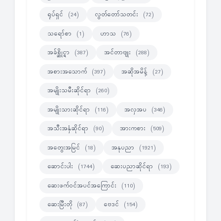
ရုပ်ရှင်
လွတ်တော်သတင်း
(24)
(72)
သရော်စာ
ဟာသ
(1)
(76)
အခ်စ္ဆိုင္ရာ
အင်တာဗျုး
(387)
(288)
အစားအသောက်
အဆိုအမိန့်
(397)
(27)
အမျိုးသမီးဆိုင်ရာ
(260)
အမျိုးသားဆိုင်ရာ
အလှအပ
(116)
(346)
အသီးအနှံဆိုင်ရာ
အားကစား
(90)
(509)
အတွေးအမြင်
အနုပညာ
(18)
(1921)
ဆောင်းပါး
ဆေးပညာဆိုင်ရာ
(1744)
(193)
ဆေးဖက်ဝင်အပင်အကြောင်း
(110)
ဆေးမြီးတို
ဗေဒင်
(87)
(154)