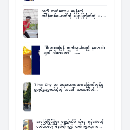
သူ့ကို ဘယ်တော့မှ မမုန်းတဲ့
တစ်စုံတစ်ယောက်ကို ပြောပြလိုက်တဲ့ G-
Fatt
”စီးပွားအမြန် တက်လွယ်သည့် နမောငါး
ချက် ဂါထာတော်” ……
Time City မှာ ပရလောကသားခြောက်လှန့်မှု
တွေရှိနေတယ်ဆိုတဲ့ အပေါ် အသေးစိတ်
ပြန်ပြောပြလာတဲ့ Times City Project
Director ဦးမြတ်မင်း
အပြေးပြိုင်ပွဲမှာ ရွှေတံဆိပ် သုံးခု ရခဲ့ပေမယ့်
ဝတ်ထားတဲ့ ဖိနပ်ကြောင့် တစ်ကမ္ဘာလုံးက