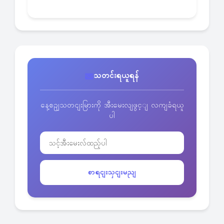
သတင်းရယူရန်
နေ့စဥျသတငျးမြားကို အီးမေးလျဖွင့ျ လကျခံရယူ
ပါ
စာရငျးသှငျးမညျ