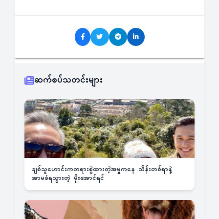
ဆက်စပ်သတင်းများ
ချစ်သူဟောင်းကတရားစွဲထားတဲ့အမှုကနေ သိန်းတစ်ရာနဲ့
အာမခံရသွားတဲ့ မိုးအောင်ရင်