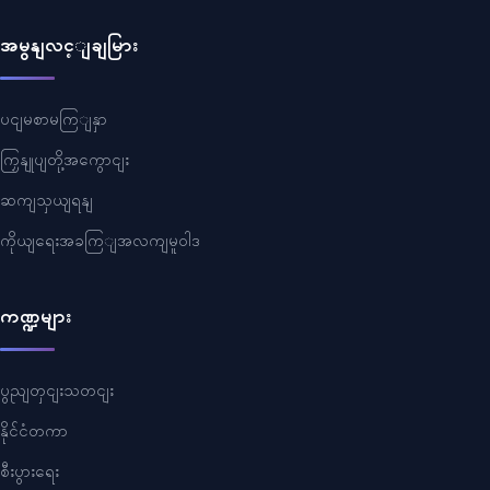
အမွနျလင့ျချမြား
ပငျမစာမကြျနှာ
ကြှနျုပျတို့အကွောငျး
ဆကျသှယျရနျ
ကိုယျရေးအခကြျအလကျမူဝါဒ
ကဏ္ဍများ
ပွညျတှငျးသတငျး
နိုင်ငံတကာ
စီးပွားရေး