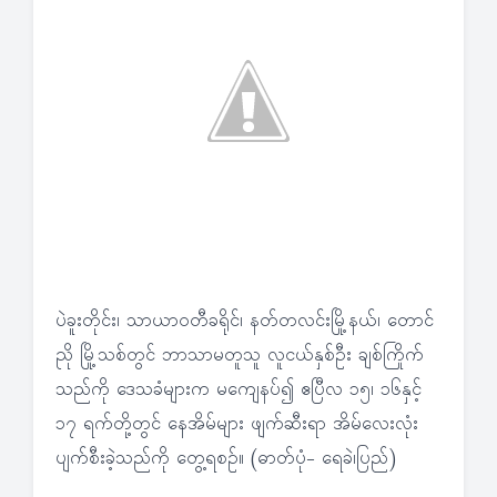
ပဲခူးတိုင်း၊ သာယာဝတီခရိုင်၊ နတ်တလင်းမြို့နယ်၊ တောင်
ညို မြို့သစ်တွင် ဘာသာမတူသူ လူငယ်နှစ်ဦး ချစ်ကြိုက်
သည်ကို ဒေသခံများက မကျေနပ်၍ ဧပြီလ ၁၅၊ ၁၆နှင့်
၁၇ ရက်တို့တွင် နေအိမ်များ ဖျက်ဆီးရာ အိမ်လေးလုံး
ပျက်စီးခဲ့သည်ကို တွေ့ရစဉ်။ (ဓာတ်ပုံ- ရေခဲ၊ပြည်)