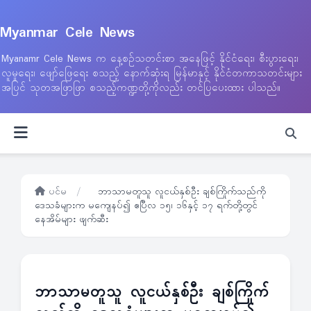
Myanmar Cele News
Myanamr Cele News က နေ့စဉ်သတင်းစာ အနေဖြင့် နိုင်ငံရေး၊ စီးပွားရေး၊
လူမှုရေး၊ ဖျော်ဖြေရေး စသည့် နောက်ဆုံးရ မြန်မာနှင့် နိုင်ငံတကာသတင်းများ
အပြင် သုတအဖြာဖြာ စသည့်ကဏ္ဍတို့ကိုလည်း တင်ပြပေးထား ပါသည်။
ပင်မ
/
ဘာသာမတူသူ လူငယ်နှစ်ဦး ချစ်ကြိုက်သည်ကို
ဒေသခံများက မကျေနပ်၍ ဧပြီလ ၁၅၊ ၁၆နှင့် ၁၇ ရက်တို့တွင်
နေအိမ်များ ဖျက်ဆီး
ဘာသာမတူသူ လူငယ်နှစ်ဦး ချစ်ကြိုက်