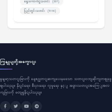
ရွေးကောက်ပွဲသတင်း
(397)
ပြည်တွင်းသတင်း
(5116)
ကြှနျုပျတို့အကွောငျး
မွနျမာ့သတငျးမြားကို နေ့စဥျတငျဆကျပေးနသေော သတငျးဝဘျဆိုကျတဈခုဖွ
ဈပါသညျ။ နိုငျငံရေး၊ စီးပှားရေး၊ လူမှုရေး နှင့ျ အခွားသတငျးအခကြျအလ
ကျမြားကို ဖတျရှုနိုငျပါသညျ။