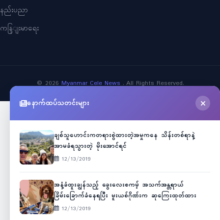
နည်းပညာ
ကနြျးမာရေး
©
2026
Myanmar Cele News
. All Rights Reserved.
နောက်ထပ်သတင်းများ
ချစ်သူဟောင်းကတရားစွဲထားတဲ့အမှုကနေ သိန်းတစ်ရာနဲ့
အာမခံရသွားတဲ့ မိုးအောင်ရင်
12/13/2019
အနံ့ခံထူးချွန်သည့် ခွေးလေးစကမ့် အသက်အန္တရာယ်
ခြိမ်းခြောက်ခံနေရပြီး မူးယစ်ဂိုဏ်းက ဆုကြေးထုတ်ထား
12/13/2019