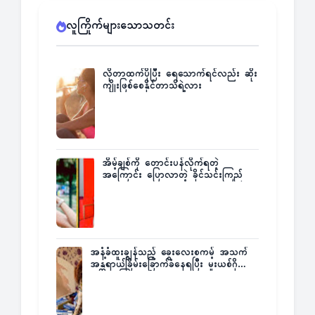
လူကြိုက်များသောသတင်း
လိုတာထက်ပိုပြီး ရေသောက်ရင်လည်း ဆိုး
ကျိုးဖြစ်စေနိုင်တာသိရဲ့လား
အိမ့်ချစ်ကို တောင်းပန်လိုက်ရတဲ့
အကြောင်း ပြောလာတဲ့ ခိုင်သင်းကြည်
အနံ့ခံထူးချွန်သည့် ခွေးလေးစကမ့် အသက်
အန္တရာယ်ခြိမ်းခြောက်ခံနေရပြီး မူးယစ်ဂိုဏ်း
က ဆုကြေးထုတ်ထား