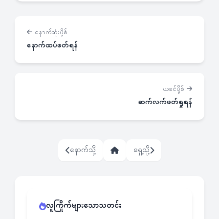
နောက်ဆုံးပို့စ်
နောက်ထပ်ဖတ်ရန်
ယခင်ပို့စ်
ဆက်လက်ဖတ်ရှုရန်
နောက်သို့
ရှေ့သို့
လူကြိုက်များသောသတင်း