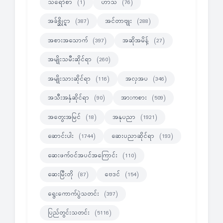
သရော်စာ
ဟာသ
(1)
(76)
အခ်စ္ဆိုင္ရာ
အင်တာဗျုး
(387)
(288)
အစားအသောက်
အဆိုအမိန့်
(397)
(27)
အမျိုးသမီးဆိုင်ရာ
(260)
အမျိုးသားဆိုင်ရာ
အလှအပ
(116)
(346)
အသီးအနှံဆိုင်ရာ
အားကစား
(90)
(509)
အတွေးအမြင်
အနုပညာ
(18)
(1921)
ဆောင်းပါး
ဆေးပညာဆိုင်ရာ
(1744)
(193)
ဆေးဖက်ဝင်အပင်အကြောင်း
(110)
ဆေးမြီးတို
ဗေဒင်
(87)
(154)
ရွေးကောက်ပွဲသတင်း
(397)
ပြည်တွင်းသတင်း
(5116)