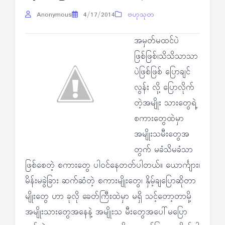
Anonymous
4/17/2014
ဗဟုသုတ
အမှတ်မထင်ပဲ
ဖြစ်ဖြစ်၊သိသိသာသာ
ပဲဖြစ်ဖြစ် ပြောချင်
လွန်း လို့ ပြောလိုက်
တဲ့အမျိုး သားတွေရဲ့
စကားတွေထဲမှာ
အမျိုးသမီးတွေအ
တွက် မခံသိမခံသာ
ဖြစ်စေတဲ့ စကားတွေ ပါဝင်နေတတ်ပါတယ်။ ယောင်္ကျား၊
မိန်းမခွဲခြား ဆက်ဆံတဲ့ စကားမျိုးတွေ၊ နှိမ့်ချပြောဆိုတာ
မျိုးတွေ ဟာ ခုလို ခေတ်ကြီးထဲမှာ မရှိ သင့်တော့တာမို့
အမျိုးသားတွေအနေနဲ့ အမျိုးသ မီးတွေအပေါ်မပြော