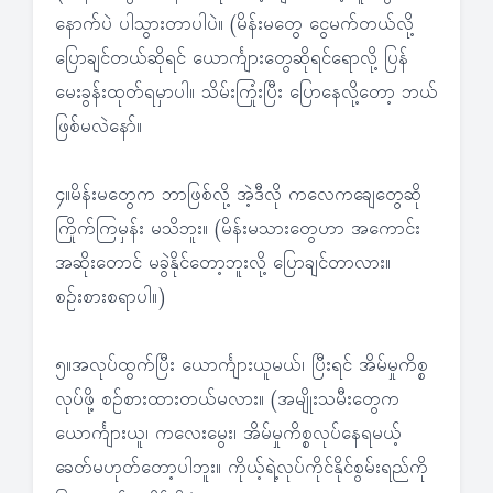
နောက်ပဲ ပါသွားတာပါပဲ။ (မိန်းမတွေ ငွေမက်တယ်လို့
ပြောချင်တယ်ဆိုရင် ယောင်္ကျားတွေဆိုရင်ရောလို့ ပြန်
မေးခွန်းထုတ်ရမှာပါ။ သိမ်းကြုံးပြီး ပြောနေလို့တော့ ဘယ်
ဖြစ်မလဲနော်။
၄။မိန်းမတွေက ဘာဖြစ်လို့ အဲ့ဒီလို ကလေကချေတွေဆို
ကြိုက်ကြမှန်း မသိဘူး။ (မိန်းမသားတွေဟာ အကောင်း
အဆိုးတောင် မခွဲနိုင်တော့ဘူးလို့ ပြောချင်တာလား။
စဉ်းစားစရာပါ။)
၅။အလုပ်ထွက်ပြီး ယောင်္ကျားယူမယ်၊ ပြီးရင် အိမ်မှုကိစ္စ
လုပ်ဖို့ စဉ်စားထားတယ်မလား။ (အမျိုးသမီးတွေက
ယောင်္ကျားယူ၊ ကလေးမွေး၊ အိမ်မှုကိစ္စလုပ်နေရမယ့်
ခေတ်မဟုတ်တော့ပါဘူး။ ကိုယ့်ရဲ့လုပ်ကိုင်နိုင်စွမ်းရည်ကို