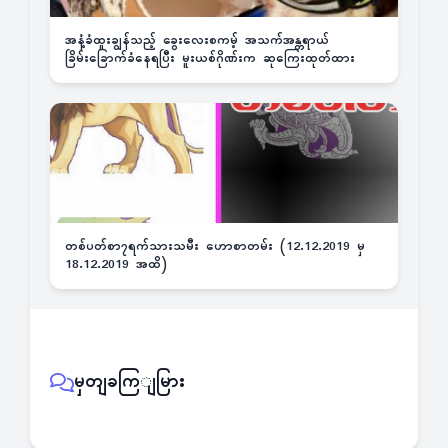
အနံ့ခံထူးချွန်သည့် ခွေးလေးစကမ့် အသက်အန္တရာယ်
ခြိမ်းခြောက်ခံနေရပြီး မူးယစ်ဂိုဏ်းက ဆုကြေးထုတ်ထား
တစ်ပတ်စာ၇ရက်သားသမီး ဟောစာတမ်း (12.12.2019 မှ
18.12.2019 အထိ)
မှတျခကြျမြား