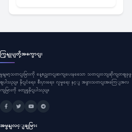
ကြှနျုပျတို့အကွောငျး
မွနျမာ့သတငျးမြားကို နေ့စဥျတငျဆကျပေးနသေော သတငျးဝဘျဆိုကျတဈခုဖွ
ဈပါသညျ။ နိုငျငံရေး၊ စီးပှားရေး၊ လူမှုရေး နှင့ျ အခွားသတငျးအခကြျအလ
ကျမြားကို ဖတျရှုနိုငျပါသညျ။
အမွနျလင့ျချမြား