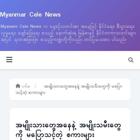
Myanmar Cele News
Myanamr Cele News က နေ့စဉ်သတင်းစာ အနေဖြင့် နိုင်ငံရေး၊ စီးပွားရေး၊
လူမှုရေး၊ ဖျော်ဖြေရေး စသည့် နောက်ဆုံးရ မြန်မာနှင့် နိုင်ငံတကာသတင်းများ
အပြင် သုတအဖြာဖြာ စသည့်ကဏ္ဍတို့ကိုလည်း တင်ပြပေးထား ပါသည်။
ပင်မ
/
အမျိုးသားတွေအနေနဲ့ အမျိုးသမီးတွေကို မပြော
သင့်တဲ့ စကားများ
အမျိုးသားတွေအနေနဲ့ အမျိုးသမီးတွေ
ကို မပြောသင့်တဲ့ စကားများ