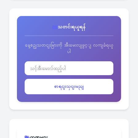
သတင်းရယူရန်
နေ့စဥျသတငျးမြားကို အီးမေးလျဖွင့ျ လကျခံရယူ
ပါ
စာရငျးသှငျးမညျ
ကဏ္ဍများ