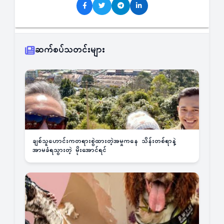
ဆက်စပ်သတင်းများ
ချစ်သူဟောင်းကတရားစွဲထားတဲ့အမှုကနေ သိန်းတစ်ရာနဲ့
အာမခံရသွားတဲ့ မိုးအောင်ရင်