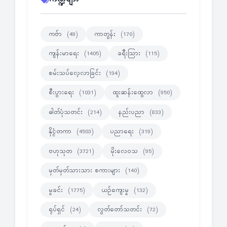
ကဗ်ာ
ကာတွန်း
(49)
(170)
ကျန်းမာရေး
ခရီးသြား
(1405)
(115)
စမ်းသပ်လေ့လာခြင်း
(194)
စီးပွားရေး
ထူးဆန်းထွေလာ
(1031)
(950)
ဓါတ်ပုံသတင်း
နည်းပညာ
(214)
(833)
နိုင္ငံတကာ
ပညာရေး
(4503)
(319)
ဗဟုသုတ
မိုးလေဝသ
(3721)
(95)
မှတ်မှတ်သားသား စကားများ
(140)
မှုခင်း
ယဉ်ကျေးမှု
(1775)
(132)
ရုပ်ရှင်
လွတ်တော်သတင်း
(24)
(72)