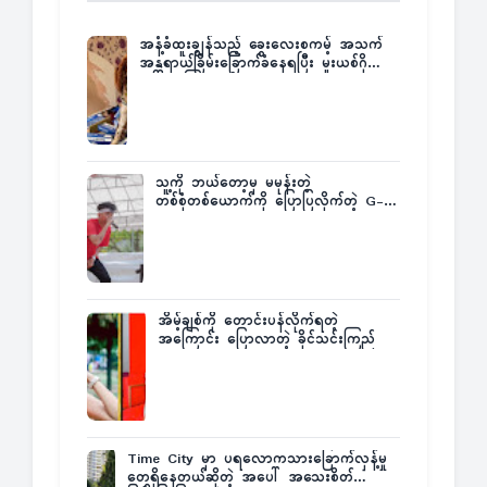
အနံ့ခံထူးချွန်သည့် ခွေးလေးစကမ့် အသက်
အန္တရာယ်ခြိမ်းခြောက်ခံနေရပြီး မူးယစ်ဂိုဏ်း
က ဆုကြေးထုတ်ထား
သူ့ကို ဘယ်တော့မှ မမုန်းတဲ့
တစ်စုံတစ်ယောက်ကို ပြောပြလိုက်တဲ့ G-
Fatt
အိမ့်ချစ်ကို တောင်းပန်လိုက်ရတဲ့
အကြောင်း ပြောလာတဲ့ ခိုင်သင်းကြည်
Time City မှာ ပရလောကသားခြောက်လှန့်မှု
တွေရှိနေတယ်ဆိုတဲ့ အပေါ် အသေးစိတ်