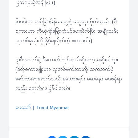
ပြသရမယ့်အချိန်ပါ။)
၆။မင်းက တစ်ခြားမိန်းမတွေနဲ့ မတူဘူး မိုက်တယ်။ (ဒီ
စကားဟာ ကိုယ့်ကိုမြှောက်ပင့်ပေးလိုက်ပြီး အမျိုးသမီး
ထုတစ်ခုလုံးကို နှိမ့်ချလိုက်တဲ့ စကားပါ။)
၇။ဒီအသက်နဲ့ ဒီလောက်ကျန်တယ်ဆိုတော့ မဆိုးပါဘူး။
(ဒီလိုစကားမျိုးဟာ လူတစ်ဖက်သားကို သက်သက်မဲ့
စော်ကားရာရောက်သလို နှမသားချင်း မစာမနာ ဝေဖန်ရာ
လည်း ရောက်နေပြန်ပါတယ်။
မေသော် | Trend Myanmar