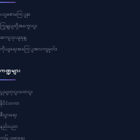
ပငျမစာမကြျနှာ
ကြှနျုပျတို့အကွောငျး
ဆကျသှယျရနျ
ကိုယျရေးအခကြျအလကျမူဝါဒ
ကဏ္ဍများ
ပွညျတှငျးသတငျး
နိုင်ငံတကာ
စီးပွားရေး
နည်းပညာ
ကနြျးမာရေး