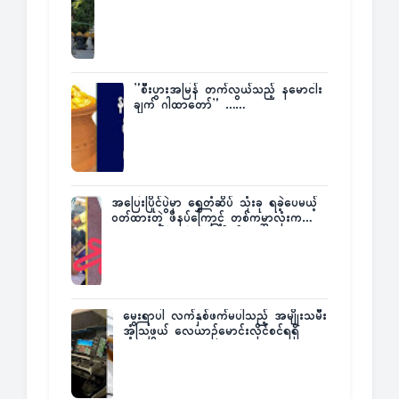
ပြန်ပြောပြလာတဲ့ Times City Project
Director ဦးမြတ်မင်း
”စီးပွားအမြန် တက်လွယ်သည့် နမောငါး
ချက် ဂါထာတော်” ……
အပြေးပြိုင်ပွဲမှာ ရွှေတံဆိပ် သုံးခု ရခဲ့ပေမယ့်
ဝတ်ထားတဲ့ ဖိနပ်ကြောင့် တစ်ကမ္ဘာလုံးက
အံ့အားသင့်ခဲ့ရတဲ့ အဖြစ်မှန်
မွေးရာပါ လက်နှစ်ဖက်မပါသည့် အမျိုးသမီး
အံ့သြဖွယ် လေယာဉ်မောင်းလိုင်စင်ရရှိ