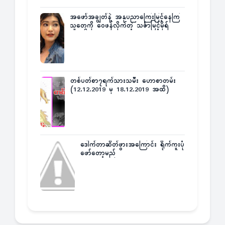
အဖော်အချွတ်နဲ့ အနုပညာကြေးမြင့်နေကြ
သူတွေကို ဝေဖန်လိုက်တဲ့ သင်္ဇာမြင့်မိုရ်
တစ်ပတ်စာ၇ရက်သားသမီး ဟောစာတမ်း
(12.12.2019 မှ 18.12.2019 အထိ)
ဒေါက်တာဆိတ်ဖွားအကြောင်း ရိုက်ကူးပုံ
ဖော်တော့မည်