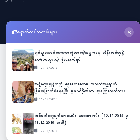
နောက်ထပ်သတင်းများ
©
2026
Myanmar Cele News
. All Rights Reserved.
ချစ်သူဟောင်းကတရားစွဲထားတဲ့အမှုကနေ သိန်းတစ်ရာနဲ့
အာမခံရသွားတဲ့ မိုးအောင်ရင်
12/13/2019
အနံ့ခံထူးချွန်သည့် ခွေးလေးစကမ့် အသက်အန္တရာယ်
ခြိမ်းခြောက်ခံနေရပြီး မူးယစ်ဂိုဏ်းက ဆုကြေးထုတ်ထား
12/13/2019
တစ်ပတ်စာ၇ရက်သားသမီး ဟောစာတမ်း (12.12.2019 မှ
18.12.2019 အထိ)
12/13/2019
Unicode
ဇော်ဂျီ