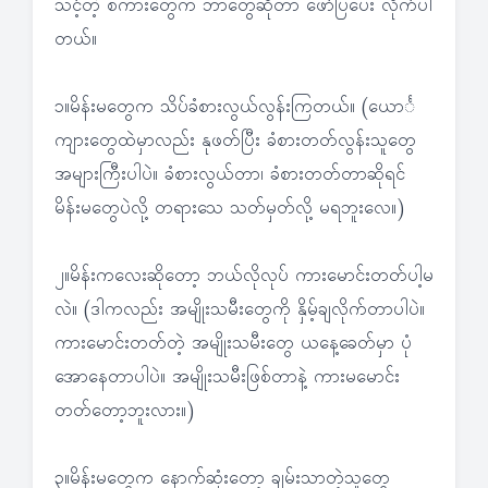
သင့်တဲ့ စကားတွေက ဘာတွေဆိုတာ ဖော်ပြပေး လိုက်ပါ
တယ်။
၁။မိန်းမတွေက သိပ်ခံစားလွယ်လွန်းကြတယ်။ (ယောင်္
ကျားတွေထဲမှာလည်း နုဖတ်ပြီး ခံစားတတ်လွန်းသူတွေ
အများကြီးပါပဲ။ ခံစားလွယ်တာ၊ ခံစားတတ်တာဆိုရင်
မိန်းမတွေပဲလို့ တရားသေ သတ်မှတ်လို့ မရဘူးလေ။)
၂။မိန်းကလေးဆိုတော့ ဘယ်လိုလုပ် ကားမောင်းတတ်ပါ့မ
လဲ။ (ဒါကလည်း အမျိုးသမီးတွေကို နှိမ့်ချလိုက်တာပါပဲ။
ကားမောင်းတတ်တဲ့ အမျိုးသမီးတွေ ယနေ့ခေတ်မှာ ပုံ
အောနေတာပါပဲ။ အမျိုးသမီးဖြစ်တာနဲ့ ကားမမောင်း
တတ်တော့ဘူးလား။)
၃။မိန်းမတွေက နောက်ဆုံးတော့ ချမ်းသာတဲ့သူတွေ