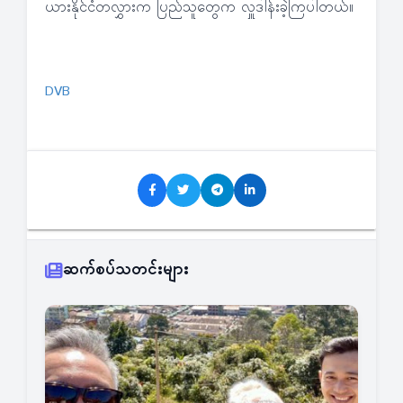
ယားနိုင်ငံတလွှားက ပြည်သူတွေက လှူဒါန်းခဲ့ကြပါတယ်။
DVB
ဆက်စပ်သတင်းများ