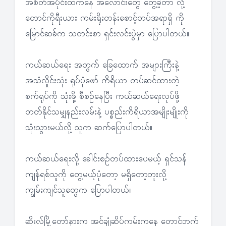
အစိတ်အပိုင်းထဲကနေ အလောင်းတွေ တွေ့ခဲ့တာ လို့
တောင်ကိုရီးယား ကမ်းရိုးတန်းစောင့်တပ်အရာရှိ ကို
မြောင်ဆခ်က သတင်းစာ ရှင်းလင်းပွဲမှာ ပြောပါတယ်။
ကယ်ဆယ်ရေး အတွက် ခြေထောက် အများကြီးနဲ့
အသံလှိုင်းသုံး ရုပ်ပုံဖော် ကိရိယာ တပ်ဆင်ထားတဲ့
စက်ရုပ်ကို သုံးဖို့ စီစဉ်နေပြီး ကယ်ဆယ်ရေးလုပ်ဖို့
တတ်နိုင်သမျှနည်းလမ်းနဲ့ ပစ္စည်းကိရိယာအမျိုးမျိုးကို
သုံးသွားမယ်လို့ သူက ဆက်ပြောပါတယ်။
ကယ်ဆယ်ရေးလို့ ခေါင်းစဉ်တပ်ထားပေမယ့် ရှင်သန်
ကျန်ရစ်သူကို တွေ့မယ့်ပုံတော့ မရှိတော့ဘူးလို့
ကျွမ်းကျင်သူတွေက ပြောပါတယ်။
ဆိုးလ်မြို့တော်နားက အင်ချုံဆိပ်ကမ်းကနေ တောင်ဘက်