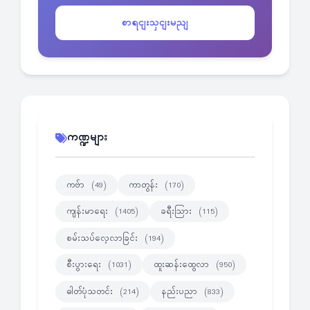
စာရငျးသှငျးမညျ
ကဏ္ဍများ
ကဗ်ာ
ကာတွန်း
(49)
(170)
ကျန်းမာရေး
ခရီးသြား
(1405)
(115)
စမ်းသပ်လေ့လာခြင်း
(194)
စီးပွားရေး
ထူးဆန်းထွေလာ
(1031)
(950)
ဓါတ်ပုံသတင်း
နည်းပညာ
(214)
(833)