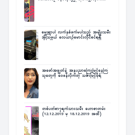
အံ့အားသင့်ခဲ့ရတဲ့ အဖြစ်မှန်
မွေးရာပါ လက်နှစ်ဖက်မပါသည့် အမျိုးသမီး
အံ့သြဖွယ် လေယာဉ်မောင်းလိုင်စင်ရရှိ
အဖော်အချွတ်နဲ့ အနုပညာကြေးမြင့်နေကြ
သူတွေကို ဝေဖန်လိုက်တဲ့ သင်္ဇာမြင့်မိုရ်
တစ်ပတ်စာ၇ရက်သားသမီး ဟောစာတမ်း
(12.12.2019 မှ 18.12.2019 အထိ)