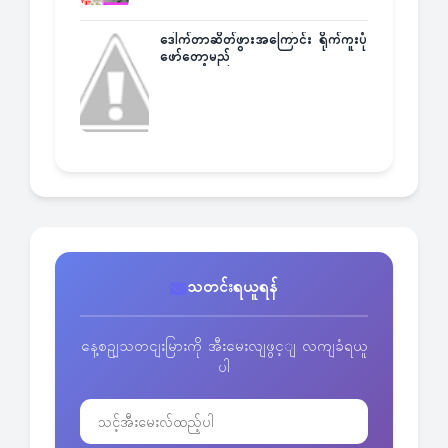
ဒေါက်တာဆိတ်ဖွားအကြောင်း ရိုက်ကူးပုံ
ဖော်တော့မည်
သတင်းရယူရန်
နေ့စဥျသတငျးမြားကို အီးမေးလျဖွင့ျ လကျခံရယူ
ပါ