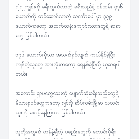
ဂျဲဂျုကျွန်းကို ခရီးထွက်လာတဲ့ ခရီးသည်နဲ့ ဝန်ထမ်း ၄၇၆
ယောက်ကို တင်ဆောင်လာတဲ့ သင်္ဘောပေါ်မှာ ၃၃၉
ယောက်ကတော့ အထက်တန်းကျောင်းသားတွေနဲ့ ဆရာ
တွေ ဖြစ်ပါတယ်။
၁၇၆ ယောက်ကိုသာ အသက်ရှင်လျက် ကယ်နိုင်ခဲ့ပြီး
ကျန်တဲ့သူတွေ အားလုံးကတော့ ရေနစ်ခဲ့ပြီလို့ ယူဆရပါ
တယ်။
အလောင်း ရှာမတွေ့သေးတဲ့ ပျောက်ဆုံးခရီးသည်တွေရဲ့
မိသားစုဝင်တွေကတော့ ဂျင်းဒို ဆိပ်ကမ်းမြို့မှာ သတင်း
ထူးကို စောင့်နေကြတာ ဖြစ်ပါတယ်။
သူတို့အတွက် တန်နဲ့ချီတဲ့ ပစည်းတွေကို တောင်ကိုရီး