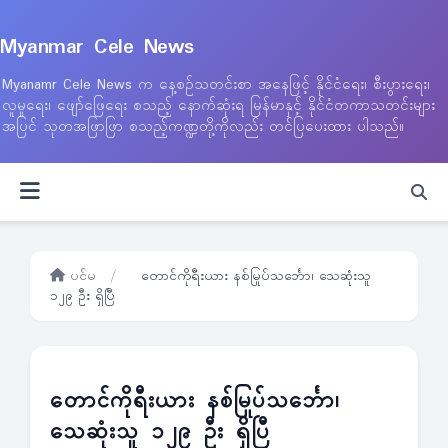
Myanmar Cele News
Myanamr Cele News က နေ့စဉ်သတင်းစာ အနေဖြင့် နိုင်ငံရေး၊ စီးပွားရေး၊
လူမှုရေး၊ ဖျော်ဖြေရေး စသည့် နောက်ဆုံးရ မြန်မာနှင့် နိုင်ငံတကာသတင်းများ
အပြင် သုတအဖြာဖြာ စသည့်ကဏ္ဍတို့ကိုလည်း တင်ပြပေးထား ပါသည်။
ပင်မ
/
တောင်ကိုရီးယား နစ်မြုပ်သင်္ဘော၊ သေဆုံးသူ
၁၂၉ ဦး ရှိပြီ
တောင်ကိုရီးယား နစ်မြုပ်သင်္ဘော၊
သေဆုံးသူ ၁၂၉ ဦး ရှိပြီ