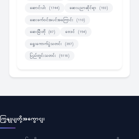
ဆောင်းပါး
ဆေးပညာဆိုင်ရာ
(1744)
(193)
ဆေးဖက်ဝင်အပင်အကြောင်း
(110)
ဆေးမြီးတို
ဗေဒင်
(87)
(154)
ရွေးကောက်ပွဲသတင်း
(397)
ပြည်တွင်းသတင်း
(5116)
ကြှနျုပျတို့အကွောငျး