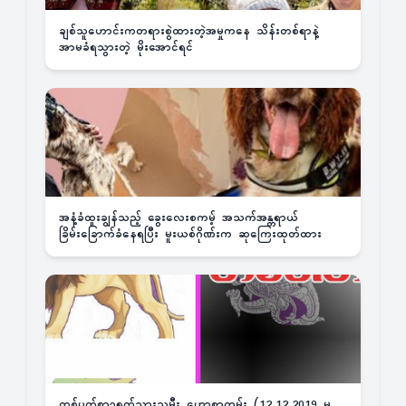
ချစ်သူဟောင်းကတရားစွဲထားတဲ့အမှုကနေ သိန်းတစ်ရာနဲ့
အာမခံရသွားတဲ့ မိုးအောင်ရင်
အနံ့ခံထူးချွန်သည့် ခွေးလေးစကမ့် အသက်အန္တရာယ်
ခြိမ်းခြောက်ခံနေရပြီး မူးယစ်ဂိုဏ်းက ဆုကြေးထုတ်ထား
တစ်ပတ်စာ၇ရက်သားသမီး ဟောစာတမ်း (12.12.2019 မှ