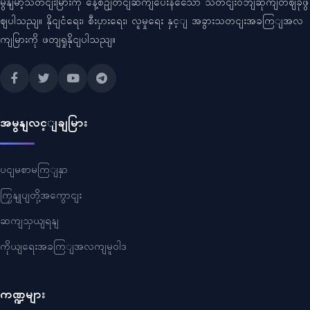
မွနျမာ့သတငျးမြားကို နေ့စဥျတငျဆကျပေးနသေော သတငျးဝဘျဆိုကျတဈခုဖွ
ဈပါသညျ။ နိုငျငံရေး၊ စီးပှားရေး၊ လူမှုရေး နှင့ျ အခွားသတငျးအခကြျအလ
ကျမြားကို ဖတျရှုနိုငျပါသညျ။
အမွနျလင့ျချမြား
ပငျမစာမကြျနှာ
ကြှနျုပျတို့အကွောငျး
ဆကျသှယျရနျ
ကိုယျရေးအခကြျအလကျမူဝါဒ
ကဏ္ဍများ