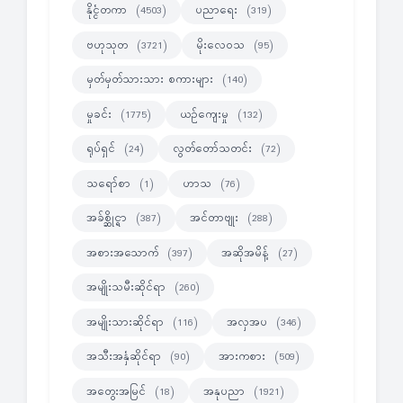
နိုင္ငံတကာ
ပညာရေး
(4503)
(319)
ဗဟုသုတ
မိုးလေဝသ
(3721)
(95)
မှတ်မှတ်သားသား စကားများ
(140)
မှုခင်း
ယဉ်ကျေးမှု
(1775)
(132)
ရုပ်ရှင်
လွတ်တော်သတင်း
(24)
(72)
သရော်စာ
ဟာသ
(1)
(76)
အခ်စ္ဆိုင္ရာ
အင်တာဗျုး
(387)
(288)
အစားအသောက်
အဆိုအမိန့်
(397)
(27)
အမျိုးသမီးဆိုင်ရာ
(260)
အမျိုးသားဆိုင်ရာ
အလှအပ
(116)
(346)
အသီးအနှံဆိုင်ရာ
အားကစား
(90)
(509)
အတွေးအမြင်
အနုပညာ
(18)
(1921)