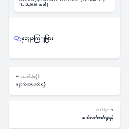
18.12.2019 အထိ)
မှတျခကြျမြား
နောက်ဆုံးပို့စ်
နောက်ထပ်ဖတ်ရန်
ယခင်ပို့စ်
ဆက်လက်ဖတ်ရှုရန်