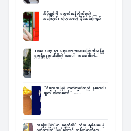
အိမ့်ချစ်ကို တောင်းပန်လိုက်ရတဲ့
အကြောင်း ပြောလာတဲ့ ခိုင်သင်းကြည်
Time City မှာ ပရလောကသားခြောက်လှန့်မှု
တွေရှိနေတယ်ဆိုတဲ့ အပေါ် အသေးစိတ်
ပြန်ပြောပြလာတဲ့ Times City Project
Director ဦးမြတ်မင်း
”စီးပွားအမြန် တက်လွယ်သည့် နမောငါး
ချက် ဂါထာတော်” ……
အပြေးပြိုင်ပွဲမှာ ရွှေတံဆိပ် သုံးခု ရခဲ့ပေမယ့်
ဝတ်ထားတဲ့ ဖိနပ်ကြောင့် တစ်ကမ္ဘာလုံးက