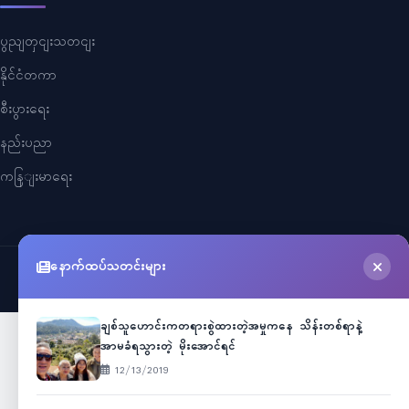
ပွညျတှငျးသတငျး
နိုင်ငံတကာ
စီးပွားရေး
နည်းပညာ
ကနြျးမာရေး
နောက်ထပ်သတင်းများ
©
2026
Myanmar Cele News
. All Rights Reserved.
ချစ်သူဟောင်းကတရားစွဲထားတဲ့အမှုကနေ သိန်းတစ်ရာနဲ့
အာမခံရသွားတဲ့ မိုးအောင်ရင်
12/13/2019