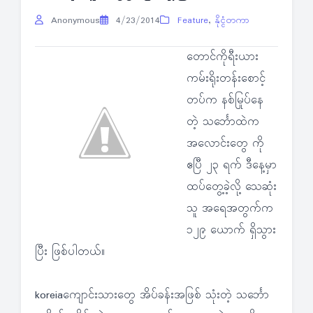
Anonymous
4/23/2014
Feature
,
နိုင္ငံတကာ
တောင်ကိုရီးယား
ကမ်းရိုးတန်းစောင့်
တပ်က နစ်မြုပ်နေ
တဲ့ သင်္ဘောထဲက
အလောင်းတွေ ကို
ဧပြီ ၂၃ ရက် ဒီနေ့မှာ
ထပ်တွေ့ခဲ့လို့ သေဆုံး
သူ အရေအတွက်က
၁၂၉ ယောက် ရှိသွား
ပြီး ဖြစ်ပါတယ်။
koreiaကျောင်းသားတွေ အိပ်ခန်းအဖြစ် သုံးတဲ့ သင်္ဘော