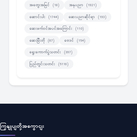
အတွေးအမြင်
အနုပညာ
(18)
(1921)
ဆောင်းပါး
ဆေးပညာဆိုင်ရာ
(1744)
(193)
ဆေးဖက်ဝင်အပင်အကြောင်း
(110)
ဆေးမြီးတို
ဗေဒင်
(87)
(154)
ရွေးကောက်ပွဲသတင်း
(397)
ပြည်တွင်းသတင်း
(5116)
ကြှနျုပျတို့အကွောငျး