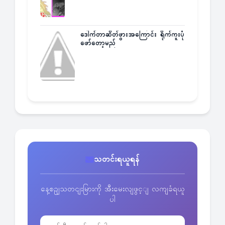
ဒေါက်တာဆိတ်ဖွားအကြောင်း ရိုက်ကူးပုံ
ဖော်တော့မည်
သတင်းရယူရန်
နေ့စဥျသတငျးမြားကို အီးမေးလျဖွင့ျ လကျခံရယူ
ပါ