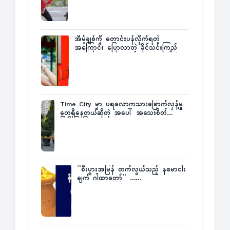
အိမ့်ချစ်ကို တောင်းပန်လိုက်ရတဲ့
အကြောင်း ပြောလာတဲ့ ခိုင်သင်းကြည်
Time City မှာ ပရလောကသားခြောက်လှန့်မှု
တွေရှိနေတယ်ဆိုတဲ့ အပေါ် အသေးစိတ်
ပြန်ပြောပြလာတဲ့ Times City Project
Director ဦးမြတ်မင်း
”စီးပွားအမြန် တက်လွယ်သည့် နမောငါး
ချက် ဂါထာတော်” ……