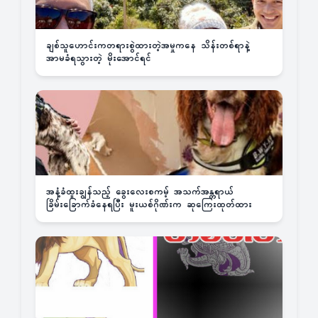
ချစ်သူဟောင်းကတရားစွဲထားတဲ့အမှုကနေ သိန်းတစ်ရာနဲ့
အာမခံရသွားတဲ့ မိုးအောင်ရင်
အနံ့ခံထူးချွန်သည့် ခွေးလေးစကမ့် အသက်အန္တရာယ်
ခြိမ်းခြောက်ခံနေရပြီး မူးယစ်ဂိုဏ်းက ဆုကြေးထုတ်ထား