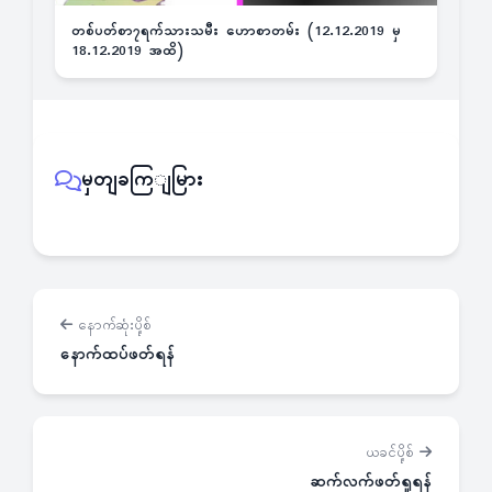
တစ်ပတ်စာ၇ရက်သားသမီး ဟောစာတမ်း (12.12.2019 မှ
18.12.2019 အထိ)
မှတျခကြျမြား
နောက်ဆုံးပို့စ်
နောက်ထပ်ဖတ်ရန်
ယခင်ပို့စ်
ဆက်လက်ဖတ်ရှုရန်