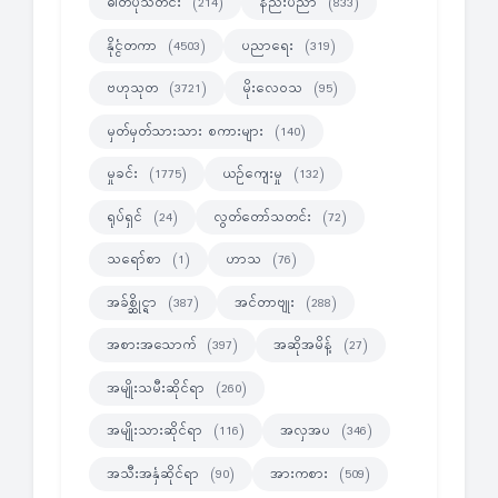
ဓါတ်ပုံသတင်း
နည်းပညာ
(214)
(833)
နိုင္ငံတကာ
ပညာရေး
(4503)
(319)
ဗဟုသုတ
မိုးလေဝသ
(3721)
(95)
မှတ်မှတ်သားသား စကားများ
(140)
မှုခင်း
ယဉ်ကျေးမှု
(1775)
(132)
ရုပ်ရှင်
လွတ်တော်သတင်း
(24)
(72)
သရော်စာ
ဟာသ
(1)
(76)
အခ်စ္ဆိုင္ရာ
အင်တာဗျုး
(387)
(288)
အစားအသောက်
အဆိုအမိန့်
(397)
(27)
အမျိုးသမီးဆိုင်ရာ
(260)
အမျိုးသားဆိုင်ရာ
အလှအပ
(116)
(346)
အသီးအနှံဆိုင်ရာ
အားကစား
(90)
(509)