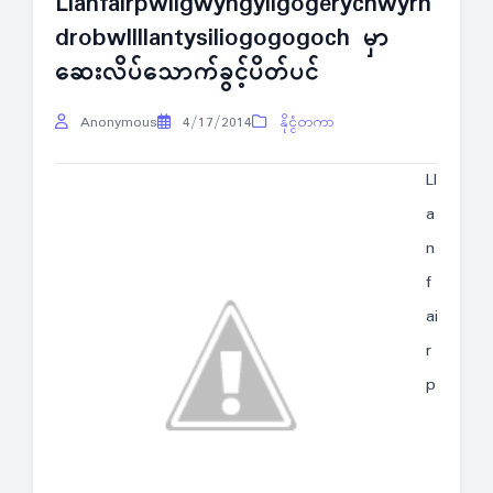
Llanfairpwllgwyngyllgogerychwyrn
drobwllllantysiliogogogoch မှာ
ဆေးလိပ်သောက်ခွင့်ပိတ်ပင်
Anonymous
4/17/2014
နိုင္ငံတကာ
Ll
a
n
f
ai
r
p