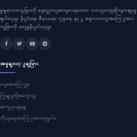
မွနျမာ့သတငျးမြားကို နေ့စဥျတငျဆကျပေးနသေော သတငျးဝဘျဆိုကျတဈခုဖွ
ဈပါသညျ။ နိုငျငံရေး၊ စီးပှားရေး၊ လူမှုရေး နှင့ျ အခွားသတငျးအခကြျအလ
ကျမြားကို ဖတျရှုနိုငျပါသညျ။
အမွနျလင့ျချမြား
ပငျမစာမကြျနှာ
ကြှနျုပျတို့အကွောငျး
ဆကျသှယျရနျ
ကိုယျရေးအခကြျအလကျမူဝါဒ