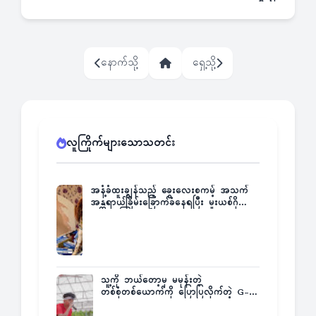
နောက်သို့
ရှေ့သို့
လူကြိုက်များသောသတင်း
အနံ့ခံထူးချွန်သည့် ခွေးလေးစကမ့် အသက်
အန္တရာယ်ခြိမ်းခြောက်ခံနေရပြီး မူးယစ်ဂိုဏ်း
က ဆုကြေးထုတ်ထား
သူ့ကို ဘယ်တော့မှ မမုန်းတဲ့
တစ်စုံတစ်ယောက်ကို ပြောပြလိုက်တဲ့ G-
Fatt