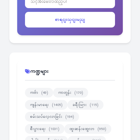
စာရငျးသှငျးမညျ
ကဏ္ဍများ
ကဗ်ာ
ကာတွန်း
(49)
(170)
ကျန်းမာရေး
ခရီးသြား
(1405)
(115)
စမ်းသပ်လေ့လာခြင်း
(194)
စီးပွားရေး
ထူးဆန်းထွေလာ
(1031)
(950)