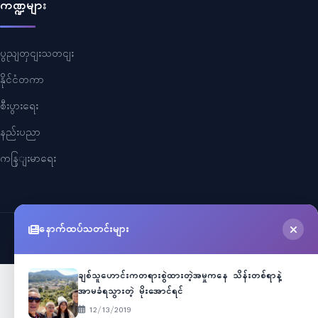
ကဏ္ဍများ
ပွညျတှငျးသတငျး
နိုင်ငံတကာ
စီးပွားရေး
နည်းပညာ
ကနြျးမာရေး
နောက်ထပ်သတင်းများ
©
2026
Myanmar Cele News
. All Rights Reserved.
ချစ်သူဟောင်းကတရားစွဲထားတဲ့အမှုကနေ သိန်းတစ်ရာနဲ့
အာမခံရသွားတဲ့ မိုးအောင်ရင်
12/13/2019