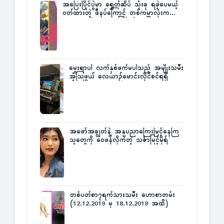
အပြေးပြိုင်ပွဲမှာ ရွှေတံဆိပ် သုံးခု ရခဲ့ပေမယ့်
ဝတ်ထားတဲ့ ဖိနပ်ကြောင့် တစ်ကမ္ဘာလုံးက
အံ့အားသင့်ခဲ့ရတဲ့ အဖြစ်မှန်
မွေးရာပါ လက်နှစ်ဖက်မပါသည့် အမျိုးသမီး
အံ့သြဖွယ် လေယာဉ်မောင်းလိုင်စင်ရရှိ
အဖော်အချွတ်နဲ့ အနုပညာကြေးမြင့်နေကြ
သူတွေကို ဝေဖန်လိုက်တဲ့ သင်္ဇာမြင့်မိုရ်
တစ်ပတ်စာ၇ရက်သားသမီး ဟောစာတမ်း
(12.12.2019 မှ 18.12.2019 အထိ)