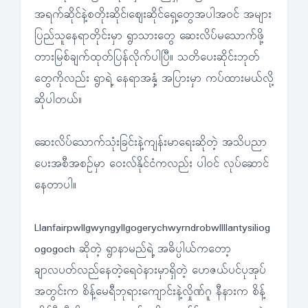
အရက်ဆိုင်နဲ့စတိုးဆိုင်၊ဈေးဆိုင်ရှေ့တွေအပါအဝင် အများ
ပြည်သူနေရာတိုင်းမှာ ရွာသားတွေ ဆေးလိပ်မသောက်ဖို့
တားမြစ်ချက်ထုတ်ပြန်လိုက်ပါပြီ။ သတိပေးဆိုင်းဘုတ်
တွေကိုလည်း ရွာရဲ့ နေရာအနှံ့ အပြားမှာ ကပ်ထားမယ်လို့
ဆိုပါတယ်။
ဆေးလိပ်သောက်သုံးခြင်းနဲ့ကျန်းမာရေးဆိုတဲ့ အသိပညာ
ပေးအစီအစဉ်မှာ ဝေးလ်နိုင်ငံကလည်း ပါဝင် လုပ်ဆောင်
နေတာပါ။
Llanfairpwllgwyngyllgogerychwyrndrobwllllantysiliog
ogogoch ဆိုတဲ့ ရွာနာမည်ရဲ့ အဓိပ္ပါယ်ကတော့
ချာလပတ်လည်နေတဲ့ရေဝဲနားမှာရှိတဲ့ ဟေဇယ်ပင်ပုအုပ်
အတွင်းက စိန့်မေရီဘုရားကျောင်းနဲ့လှိုဏ်ဂူ နီနားက စိန့်