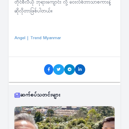
တိုင်စီလီယို ဘုရားကျောင်း လို့ ဝေးလ်စ်ဘာသာစကားနဲ့
ဆိုလိုတာဖြစ်ပါတယ်။
Angel | Trend Myanmar
ဆက်စပ်သတင်းများ