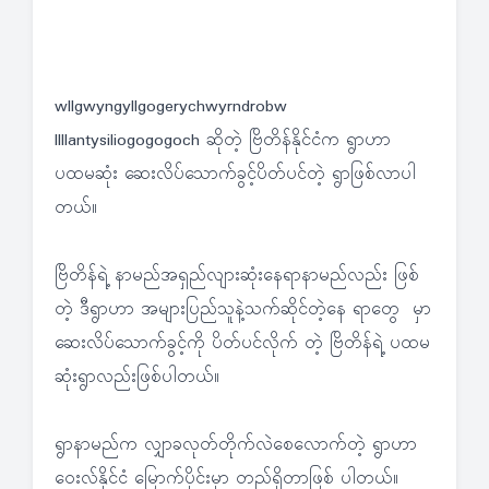
wllgwyngyllgogerychwyrndrobw
llllantysiliogogogoch ဆိုတဲ့ ဗြိတိန်နိုင်ငံက ရွာဟာ
ပထမဆုံး ဆေးလိပ်သောက်ခွင့်ပိတ်ပင်တဲ့ ရွာဖြစ်လာပါ
တယ်။
ဗြိတိန်ရဲ့ နာမည်အရှည်လျားဆုံးနေရာနာမည်လည်း ဖြစ်
တဲ့ ဒီရွာဟာ အများပြည်သူနဲ့သက်ဆိုင်တဲ့နေ ရာတွေ မှာ
ဆေးလိပ်သောက်ခွင့်ကို ပိတ်ပင်လိုက် တဲ့ ဗြိတိန်ရဲ့ ပထမ
ဆုံးရွာလည်းဖြစ်ပါတယ်။
ရွာနာမည်က လျှာခလုတ်တိုက်လဲစေလောက်တဲ့ ရွာဟာ
ဝေးလ်နိုင်ငံ မြောက်ပိုင်းမှာ တည်ရှိတာဖြစ် ပါတယ်။