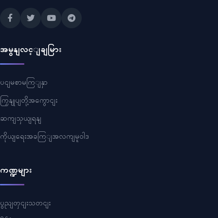
အမွနျလင့ျချမြား
ပငျမစာမကြျနှာ
ကြှနျုပျတို့အကွောငျး
ဆကျသှယျရနျ
ကိုယျရေးအခကြျအလကျမူဝါဒ
ကဏ္ဍများ
ပွညျတှငျးသတငျး