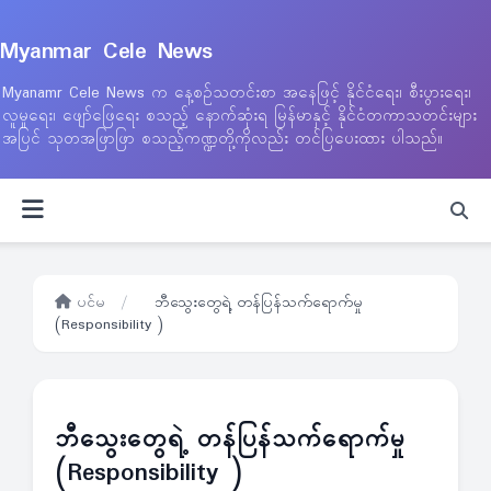
Myanmar Cele News
Myanamr Cele News က နေ့စဉ်သတင်းစာ အနေဖြင့် နိုင်ငံရေး၊ စီးပွားရေး၊
လူမှုရေး၊ ဖျော်ဖြေရေး စသည့် နောက်ဆုံးရ မြန်မာနှင့် နိုင်ငံတကာသတင်းများ
အပြင် သုတအဖြာဖြာ စသည့်ကဏ္ဍတို့ကိုလည်း တင်ပြပေးထား ပါသည်။
ပင်မ
/
ဘီသွေးတွေရဲ့ တန်ပြန်သက်ရောက်မှု
(Responsibility )
ဘီသွေးတွေရဲ့ တန်ပြန်သက်ရောက်မှု
(Responsibility )