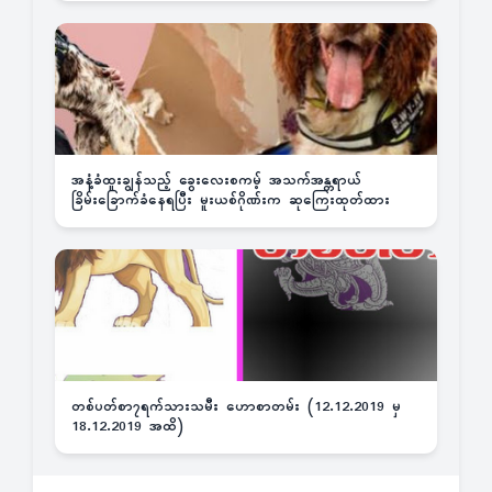
အနံ့ခံထူးချွန်သည့် ခွေးလေးစကမ့် အသက်အန္တရာယ်
ခြိမ်းခြောက်ခံနေရပြီး မူးယစ်ဂိုဏ်းက ဆုကြေးထုတ်ထား
တစ်ပတ်စာ၇ရက်သားသမီး ဟောစာတမ်း (12.12.2019 မှ
18.12.2019 အထိ)