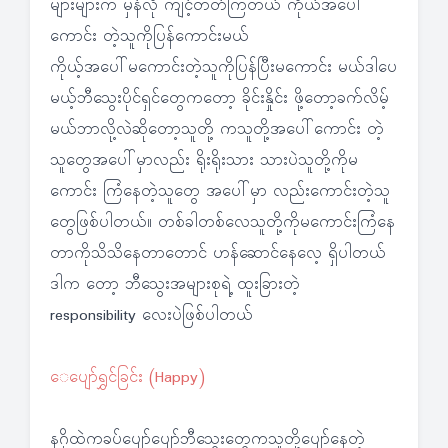
များများက မှန်လို ကျင့်တတ်ကြတယ် ကိုယ်အပေါ်
ကောင်း တဲ့သူကိုပြန်ကောင်းမယ်
ကိုယ့်အပေါ်မကောင်းတဲ့သူကိုပြန်ပြီးမကောင်း မယ်ဒါပေ
မယ့်ဘီသွေးပိုင်ရှင်တွေကတော့ ခိုင်းနှိုင်း ဖို့တော့ခက်လိမ့်
မယ်ဘာလို့လဲဆိုတော့သူတို့ ကသူတို့အပေါ်ကောင်း တဲ့
သူတွေအပေါ်မှာလည်း ရိုးရိုးသား သားပဲသူတို့ကိုမ
ကောင်း ကြံနေတဲ့သူတွေ အပေါ်မှာ လည်းကောင်းတဲ့သူ
တွေဖြစ်ပါတယ်။ တစ်ခါတစ်လေသူတို့ကိုမကောင်းကြံနေ
တာကိုသိသိနေတာတောင် ဟန်ဆောင်နေလေ့ ရှိပါတယ်
ဒါက တော့ ဘီသွေးအများစုရဲ့ ထူးခြားတဲ့
responsibility လေးပဲဖြစ်ပါတယ်
ေပျော်ရွှင်ခြင်း (Happy)
နဂိုထဲကခပ်ပျော်ပျော်ဘီသွေးတွေကသူတို့ပျော်နေတဲ့