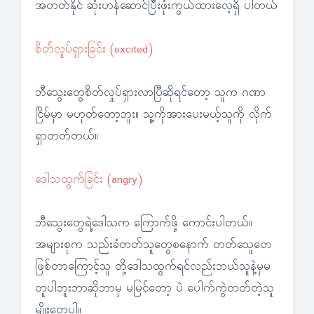
အတတ်နိုင် ဆုံးဟန်ဆောင်ပြီးဖုံးကွယ်ထားလေ့ရှိ ပါတယ်
စိတ်လှုပ်ရှားခြင်း (excited)
ဘီသွေးတွေစိတ်လှုပ်ရှားလာပြီဆိုရင်တော့ သူက ဂဏာ
ငြိမ်မှာ မဟုတ်တော့ဘူး။ သူ့ကိုအားပေးမယ့်သူကို လိုက်
ရှာတတ်တယ်။
ဒေါသထွက်ခြင်း (angry)
ဘီသွေးတွေရဲ့ဒေါသက ကြောက်ဖို့ ကောင်းပါတယ်။
အများစုက သည်းခံတတ်သူတွေစနောက် တတ်သေူတေ
ဖြစ်တာကြောင့်သူ တို့ဒေါသထွက်ရင်လည်းဘယ်သူနဲ့မှမ
တူပါဘူးဘာဆိုဘာမှ မမြင်တော့ ပဲ ပေါက်ကွဲတတ်တဲ့သူ
မျိုးတွေပါ။