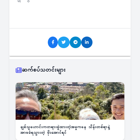
ဆက်စပ်သတင်းများ
ချစ်သူဟောင်းကတရားစွဲထားတဲ့အမှုကနေ သိန်းတစ်ရာနဲ့
အာမခံရသွားတဲ့ မိုးအောင်ရင်