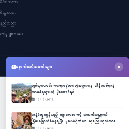
နိုင်ငံတကာ
စီးပွားရေး
နည်းပညာ
ကနြျးမာရေး
©
2026
Myanmar Cele News
. All Rights Reserved.
နောက်ထပ်သတင်းများ
ချစ်သူဟောင်းကတရားစွဲထားတဲ့အမှုကနေ သိန်းတစ်ရာနဲ့
အာမခံရသွားတဲ့ မိုးအောင်ရင်
12/13/2019
အနံ့ခံထူးချွန်သည့် ခွေးလေးစကမ့် အသက်အန္တရာယ်
ခြိမ်းခြောက်ခံနေရပြီး မူးယစ်ဂိုဏ်းက ဆုကြေးထုတ်ထား
12/13/2019