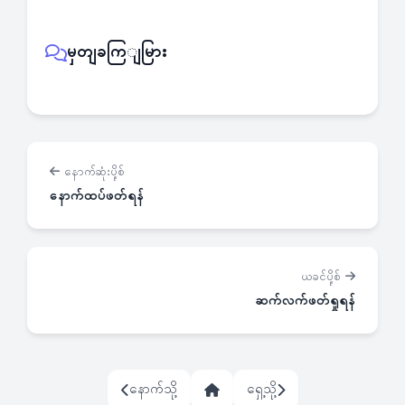
မှတျခကြျမြား
နောက်ဆုံးပို့စ်
နောက်ထပ်ဖတ်ရန်
ယခင်ပို့စ်
ဆက်လက်ဖတ်ရှုရန်
နောက်သို့
ရှေ့သို့