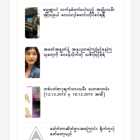
မွေးရာပါ လက်နှစ်ဖက်မပါသည့် အမျိုးသမီး
အံ့သြဖွယ် လေယာဉ်မောင်းလိုင်စင်ရရှိ
အဖော်အချွတ်နဲ့ အနုပညာကြေးမြင့်နေကြ
သူတွေကို ဝေဖန်လိုက်တဲ့ သင်္ဇာမြင့်မိုရ်
တစ်ပတ်စာ၇ရက်သားသမီး ဟောစာတမ်း
(12.12.2019 မှ 18.12.2019 အထိ)
ဒေါက်တာဆိတ်ဖွားအကြောင်း ရိုက်ကူးပုံ
ဖော်တော့မည်