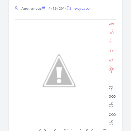
Anonymous
4/19/2014
ဗဟုသုတ
ဗေ
ဒင်
ဝါ
သ
နာ
အိုး
လူ
တေ
ာ်
တေ
ာ်