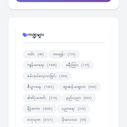
ကဏ္ဍများ
ကဗ်ာ
ကာတွန်း
(49)
(170)
ကျန်းမာရေး
ခရီးသြား
(1405)
(115)
စမ်းသပ်လေ့လာခြင်း
(194)
စီးပွားရေး
ထူးဆန်းထွေလာ
(1031)
(950)
ဓါတ်ပုံသတင်း
နည်းပညာ
(214)
(833)
နိုင္ငံတကာ
ပညာရေး
(4503)
(319)
ဗဟုသုတ
မိုးလေဝသ
(3721)
(95)