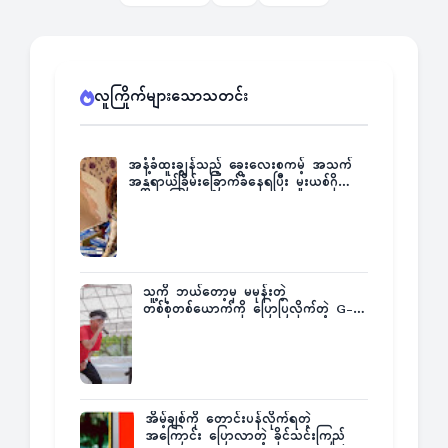
လူကြိုက်များသောသတင်း
အနံ့ခံထူးချွန်သည့် ခွေးလေးစကမ့် အသက်
အန္တရာယ်ခြိမ်းခြောက်ခံနေရပြီး မူးယစ်ဂိုဏ်း
က ဆုကြေးထုတ်ထား
သူ့ကို ဘယ်တော့မှ မမုန်းတဲ့
တစ်စုံတစ်ယောက်ကို ပြောပြလိုက်တဲ့ G-
Fatt
အိမ့်ချစ်ကို တောင်းပန်လိုက်ရတဲ့
အကြောင်း ပြောလာတဲ့ ခိုင်သင်းကြည်