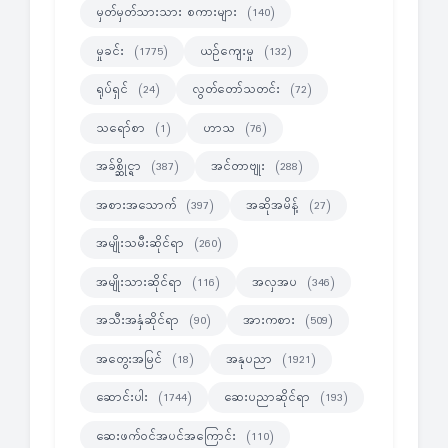
မှတ်မှတ်သားသား စကားများ
(140)
မှုခင်း
ယဉ်ကျေးမှု
(1775)
(132)
ရုပ်ရှင်
လွတ်တော်သတင်း
(24)
(72)
သရော်စာ
ဟာသ
(1)
(76)
အခ်စ္ဆိုင္ရာ
အင်တာဗျုး
(387)
(288)
အစားအသောက်
အဆိုအမိန့်
(397)
(27)
အမျိုးသမီးဆိုင်ရာ
(260)
အမျိုးသားဆိုင်ရာ
အလှအပ
(116)
(346)
အသီးအနှံဆိုင်ရာ
အားကစား
(90)
(509)
အတွေးအမြင်
အနုပညာ
(18)
(1921)
ဆောင်းပါး
ဆေးပညာဆိုင်ရာ
(1744)
(193)
ဆေးဖက်ဝင်အပင်အကြောင်း
(110)