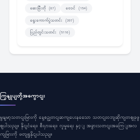
ဆေးမြီးတို
ဗေဒင်
(87)
(154)
ရွေးကောက်ပွဲသတင်း
(397)
ပြည်တွင်းသတင်း
(5116)
ကြှနျုပျတို့အကွောငျး
မွနျမာ့သတငျးမြားကို နေ့စဥျတငျဆကျပေးနသေော သတငျးဝဘျဆိုကျတဈခုဖွ
ဈပါသညျ။ နိုငျငံရေး၊ စီးပှားရေး၊ လူမှုရေး နှင့ျ အခွားသတငျးအခကြျအလ
ကျမြားကို ဖတျရှုနိုငျပါသညျ။