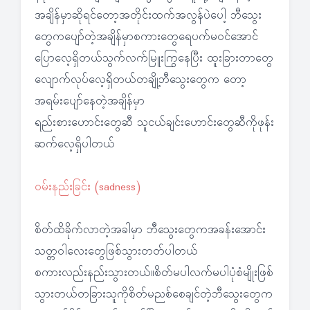
အချိန်မှာဆိုရင်တော့အတိုင်းထက်အလွန်ပဲပေါ့ ဘီသွေး
တွေကပျော်တဲ့အချိန်မှာစကားတွေရေပက်မဝင်အောင်
ပြောလေ့ရှိတယ်သွက်လက်မြူးကြွနေပြီး ထူးခြားတာတွေ
လျောက်လုပ်လေ့ရှိတယ်တချို့ဘီသွေးတွေက တော့
အရမ်းပျော်နေတဲ့အချိန်မှာ
ရည်းစားဟောင်းတွေဆီ သူငယ်ချင်းဟောင်းတွေဆီကိုဖုန်း
ဆက်လေ့ရှိပါတယ်
ဝမ်းနည်းခြင်း (sadness)
စိတ်ထိခိုက်လာတဲ့အခါမှာ ဘီသွေးတွေကအခန်းအောင်း
သတ္တဝါလေးတွေဖြစ်သွားတတ်ပါတယ်
စကားလည်းနည်းသွားတယ်။စိတ်မပါလက်မပါပုံစံမျိုးဖြစ်
သွားတယ်တခြားသူကိုစိတ်မညစ်စေချင်တဲ့ဘီသွေးတွေက