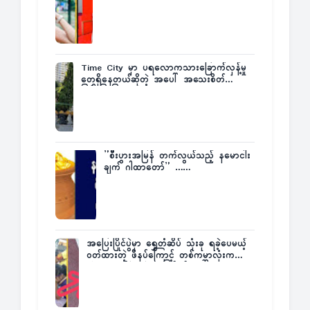
Time City မှာ ပရလောကသားခြောက်လှန့်မှု
တွေရှိနေတယ်ဆိုတဲ့ အပေါ် အသေးစိတ်
ပြန်ပြောပြလာတဲ့ Times City Project
Director ဦးမြတ်မင်း
”စီးပွားအမြန် တက်လွယ်သည့် နမောငါး
ချက် ဂါထာတော်” ……
အပြေးပြိုင်ပွဲမှာ ရွှေတံဆိပ် သုံးခု ရခဲ့ပေမယ့်
ဝတ်ထားတဲ့ ဖိနပ်ကြောင့် တစ်ကမ္ဘာလုံးက
အံ့အားသင့်ခဲ့ရတဲ့ အဖြစ်မှန်