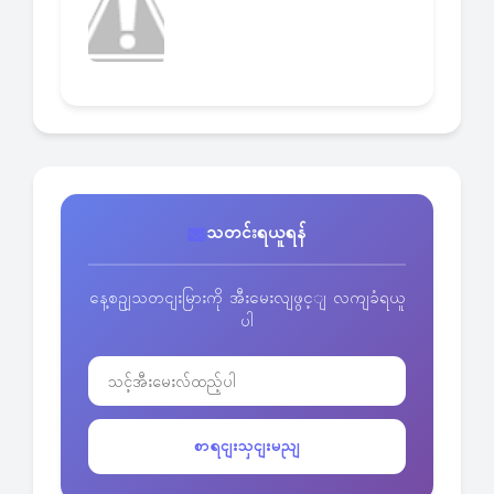
သတင်းရယူရန်
နေ့စဥျသတငျးမြားကို အီးမေးလျဖွင့ျ လကျခံရယူ
ပါ
စာရငျးသှငျးမညျ