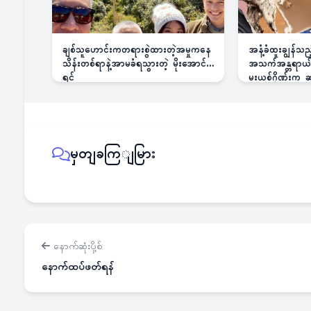
ချစ်သူဟောင်းကတရားစွဲထားတဲ့အမှုကနေ
အနံ့ခံထူးချွန်သ
သိန်းတစ်ရာနဲ့အာမခံရသွားတဲ့ မိုးအောင်
အသက်အန္တရာယ်ခြ
ရင်
မူးယစ်ဂိုဏ်းက
မှတျခကြျမြား
နောက်ဆုံးပို့စ်
နောက်ထပ်ဖတ်ရန်