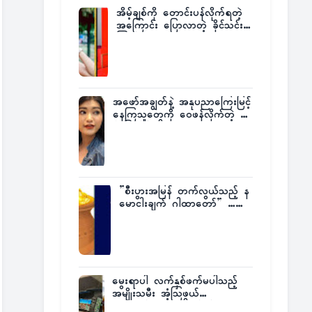
အိမ့်ချစ်ကို တောင်းပန်လိုက်ရတဲ့
အကြောင်း ပြောလာတဲ့ ခိုင်သင်း
ကြည်
အဖော်အချွတ်နဲ့ အနုပညာကြေးမြင့်
နေကြသူတွေကို ဝေဖန်လိုက်တဲ့ သ
င်္ဇာမြင့်မိုရ်
”စီးပွားအမြန် တက်လွယ်သည့် န
မောငါးချက် ဂါထာတော်” ……
မွေးရာပါ လက်နှစ်ဖက်မပါသည့်
အမျိုးသမီး အံ့သြဖွယ်
လေယာဉ်မောင်းလိုင်စင်ရရှိ