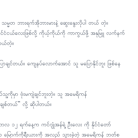
္မတ ဘားရက်အိုဘားမားနဲ့ ဆွေးနွေးလိုပါ တယ် တဲ့။
်ငံငယ်လေးဖြစ်လို့ ကိုယ့်ကိုယ်ကို ကာကွယ်ဖို့ အနုမြူ လက်နက်
တယ်တဲ့။
ြောချင်တယ်။ ကျေနပ်လောက်အောင် သူ မပြောနိုင်ဘူး ဖြစ်နေ
ုမှာ ဗုံးမကျဲချင်ဘူးတဲ့။ သူ အမေရိကန်
ျစ်တယ်” လို့ ဆိုပါတယ်။
ဇင်ဘာလ ၁၂ ရက်နေ့က ကင်ဂျုံအန်ရဲ့ ဦးလေး ကို နိုင်ငံတော်
င်က မြောက်ကိုရီးယားကို အလည် သွားခဲ့တဲ့ အမေရိကန် ဘတ်စ