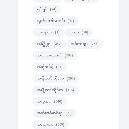
ရုပ်ရှင်
(24)
လွတ်တော်သတင်း
(72)
သရော်စာ
(1)
ဟာသ
(76)
အခ်စ္ဆိုင္ရာ
(387)
အင်တာဗျုး
(288)
အစားအသောက်
(397)
အဆိုအမိန့်
(27)
အမျိုးသမီးဆိုင်ရာ
(260)
အမျိုးသားဆိုင်ရာ
(116)
အလှအပ
(346)
အသီးအနှံဆိုင်ရာ
(90)
အားကစား
(509)