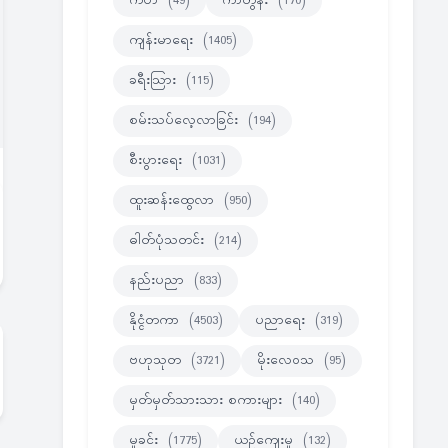
ကဗ်ာ
(49)
ကာတွန်း
(170)
ကျန်းမာရေး
(1405)
ခရီးသြား
(115)
စမ်းသပ်လေ့လာခြင်း
(194)
စီးပွားရေး
(1031)
ထူးဆန်းထွေလာ
(950)
ဓါတ်ပုံသတင်း
(214)
နည်းပညာ
(833)
နိုင္ငံတကာ
(4503)
ပညာရေး
(319)
ဗဟုသုတ
(3721)
မိုးလေဝသ
(95)
မှတ်မှတ်သားသား စကားများ
(140)
မှုခင်း
(1775)
ယဉ်ကျေးမှု
(132)