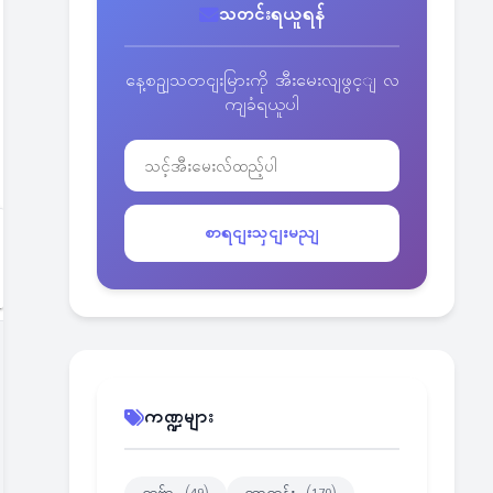
သတင်းရယူရန်
နေ့စဥျသတငျးမြားကို အီးမေးလျဖွင့ျ လ
ကျခံရယူပါ
စာရငျးသှငျးမညျ
ကဏ္ဍများ