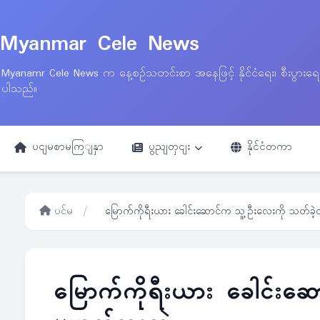
Myanmar Cele News
Myanamr Cele News က နေ့စဉ်သတင်းစာ အနေဖြင့် နိုင်ငံရေး၊ စီးပွားရ
ပါသည်။
ပငျမစာမကြျနှာ
ပွညျတှငျး
နိုင်ငံတကာ
ပင်မ
/
မြောက်ကိုရီးယား ခေါင်းဆောင်က သူ့ဦးလေးကို သတ်ခဲ
မြောက်ကိုရီးယား ခေါင်းဆ