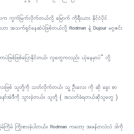
င်ဘာလက ကွက်မြက်လိုက်တယ်လို့ မြောက် ကိုရီးယား နိုင်ငံပိုင်
ာ အသက်ရှင်နေဆဲပဲဖြစ်တယ်လို့ Rodman နဲ့ Dujour မဂ္ဂဇင်း
ဘာပဲဖြစ်ဖြစ်ပြောနိုင်တယ်၊ လူတွေကလည်း ယုံနေမှာပဲ” လို့
းဖြစ် သူတို့ကို သတ်လိုက်တယ်၊ သူ့ ဦးလေး ကို ဆို ခွေး စာ
ျနော်အဲဒီကို သွားခဲ့တယ်။ သူတို့ ( အသတ်ခံရတယ်ဆိုသူတွေ )
်ကြိမ် ကြိုးစားခဲ့ပါတယ်။ Rodman ကတော့ အဖန်တလဲလဲ ဒါကို