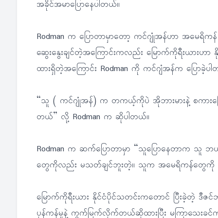
အခိုင်အမာပြောနေပါတယ်။
Rodman က ပြောတာမှာတော့ ကင်ဂျုံအန်ဟာ အမေရိကန် သမ
ဆွေးနွေးချင်တဲ့အကြောင်းကလည်း မြောက်ကိုရီးယားဟာ နိုင
ထားရှိတဲ့အကြောင်း Rodman ကို ကင်ဂျံအန်က ပြောခဲ့ပါ
“သူ ( ကင်ဂျုံအန်) က တကယ့်ကိုပဲ အိုဘားမားနဲ့ စကားပ
တယ်” လို့ Rodman က ဆိုပါတယ်။
Rodman က ဆက်ပြောတာမှာ “သူပြောနေတာက သူ ဘယ်သူ့ကိ
တွေကိုလည်း မသတ်ချင်ဘူးတဲ့။ သူက အမေရိကန်တွေကို ခ
မြောက်ကိုရီးယား နိုင်ငံပိုင်သတင်းကတောင် ပြီးခဲ့တဲ့ ဒီ
ပုန်ကန်မှုနဲ့ ကွက်မြက်လိုက်တယ်ဆိုထားပြီး မကြာသေးခ