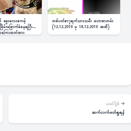
ည့် ခွေးလေးစကမ့်
တစ်ပတ်စာ၇ရက်သားသမီး ဟောစာတမ်း
ိမ်းခြောက်ခံနေရပြီး
(12.12.2019 မှ 18.12.2019 အထိ)
 ဆုကြေးထုတ်ထား
ယခင်ပို့စ်
ဆက်လက်ဖတ်ရှုရန်