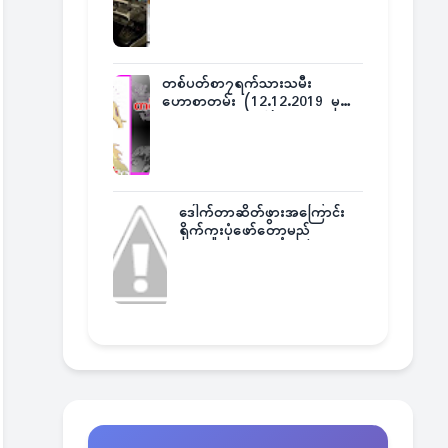
တစ်ပတ်စာ၇ရက်သားသမီး
ဟောစာတမ်း (12.12.2019 မှ
18.12.2019 အထိ)
ဒေါက်တာဆိတ်ဖွားအကြောင်း
ရိုက်ကူးပုံဖော်တော့မည်