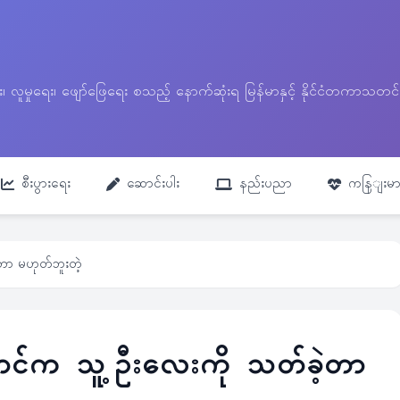
ေး၊ လူမှုရေး၊ ဖျော်ဖြေရေး စသည့် နောက်ဆုံးရ မြန်မာနှင့် နိုင်ငံတကာ
စီးပွားရေး
ဆောင်းပါး
နည်းပညာ
ကနြျးမာ
့တာ မဟုတ်ဘူးတဲ့
ောင်က သူ့ဦးလေးကို သတ်ခဲ့တာ