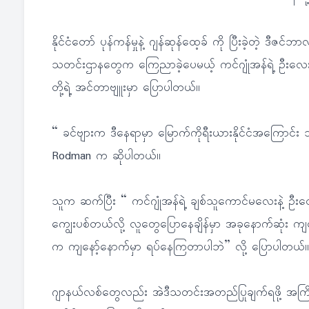
နိုင်ငံတော် ပုန်ကန်မှုနဲ့ ဂျန်ဆုန်ထေ့ခ် ကို ပြီးခဲ့တဲ့ ဒီဇ
သတင်းဌာနတွေက ကြေညာခဲ့ပေမယ့် ကင်ဂျုံအန်ရဲ့ ဦးလေးဟ
တို့ရဲ့ အင်တာဗျူးမှာ ပြောပါတယ်။
“ ခင်ဗျားက ဒီနေရာမှာ မြောက်ကိုရီးယားနိုင်ငံအကြောင်း 
Rodman က ဆိုပါတယ်။
သူက ဆက်ပြီး “ ကင်ဂျုံအန်ရဲ့ ချစ်သူကောင်မလေးနဲ့ ဦးလေ
ကျွေးပစ်တယ်လို့ လူတွေပြောနေချိန်မှာ အခုနောက်ဆုံး က
က ကျနော့်နောက်မှာ ရပ်နေကြတာပါဘဲ” လို့ ပြောပါတယ်။
ဂျာနယ်လစ်တွေလည်း အဲဒီသတင်းအတည်ပြုချက်ရဖို့ အကြိမ