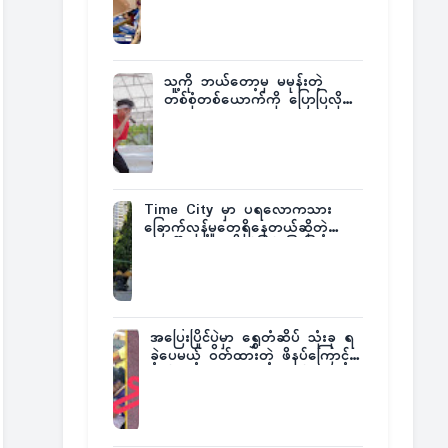
ထုတ်ထား
သူ့ကို ဘယ်တော့မှ မမုန်းတဲ့
တစ်စုံတစ်ယောက်ကို ပြောပြလိုက်
တဲ့ G-Fatt
Time City မှာ ပရလောကသား
ခြောက်လှန့်မှုတွေရှိနေတယ်ဆိုတဲ့
အပေါ် အသေးစိတ်ပြန်ပြောပြလာတဲ့
Times City Project Director ဦး
မြတ်မင်း
အပြေးပြိုင်ပွဲမှာ ရွှေတံဆိပ် သုံးခု ရ
ခဲ့ပေမယ့် ဝတ်ထားတဲ့ ဖိနပ်ကြောင့်
တစ်ကမ္ဘာလုံးက အံ့အားသင့်ခဲ့ရတဲ့
အဖြစ်မှန်