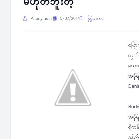
မဟုတ်ဘူးတဲ့
Anonymous
5/07/2014
နိုင္ငံတကာ
မြော
ကွက်
သေးခင
အန်ရ
Deni
Rodma
အန်ရ
ရိကန
ဒန်တ