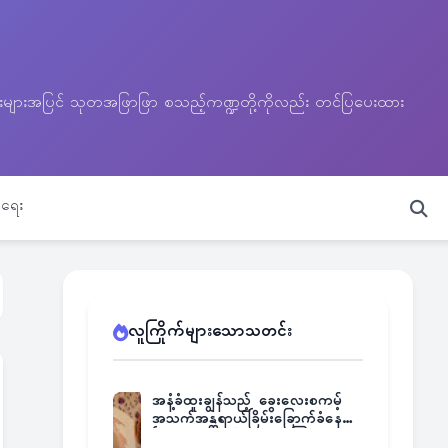
သတင်းများအပြင် သုတအဖြာဖြာ စသည့်ကဏ္ဍတို့ကိုလည်း တင်ပြပေးထား
ရေး
လူကြိုက်များသောသတင်း
အနံ့ခံထူးချွန်သည့် ခွေးလေးစကမ့်
အသက်အန္တရာယ်ခြိမ်းခြောက်ခံနေရ
ပြီး မူးယစ်ဂိုဏ်းက ဆုကြေး