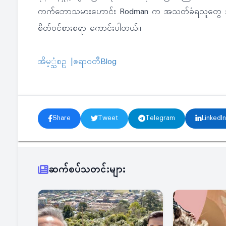
ကက်ဘောသမားဟောင်း Rodman က အသတ်ခံရသူတွေ အသက်
စိတ်ဝင်စားစရာ ကောင်းပါတယ်။
အိမ့္သံစဥ္ |ဧရာဝတီBlog
Share
Tweet
Telegram
LinkedIn
ဆက်စပ်သတင်းများ