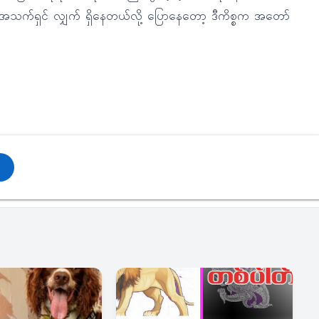
ရှင် လျှက် ရှိနေတယ်လို့ ပြောနေတော့ ဒီကိစ္စက အတော်