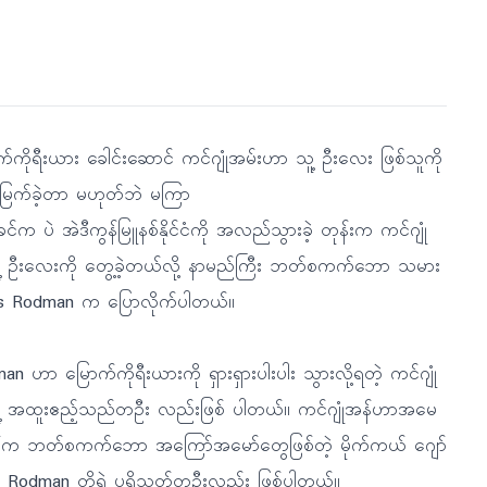
က်ကိုရီးယား ခေါင်းဆောင် ကင်ဂျုံအမ်းဟာ သူ့ ဦးလေး ဖြစ်သူကို
မြက်ခဲ့တာ မဟုတ်ဘဲ မကြာ
်က ပဲ အဲဒီကွန်မြူနစ်နိုင်ငံကို အလည်သွားခဲ့ တုန်းက ကင်ဂျုံ
ဲ့ ဦးလေးကို တွေ့ခဲ့တယ်လို့ နာမည်ကြီး ဘတ်စကက်ဘော သမား
s Rodman က ပြောလိုက်ပါတယ်။
n ဟာ မြောက်ကိုရီးယားကို ရှားရှားပါးပါး သွားလို့ရတဲ့ ကင်ဂျုံ
ဲ့ အထူးဧည့်သည်တဦး လည်းဖြစ် ပါတယ်။ ကင်ဂျုံအန်ဟာအမေ
်က ဘတ်စကက်ဘော အကြော်အမော်တွေဖြစ်တဲ့ မိုက်ကယ် ဂျော်
ို့ Rodman တို့ရဲ့ ပရိသတ်တဦးလည်း ဖြစ်ပါတယ်။