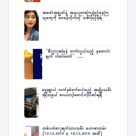
အဖော်အချွတ်နဲ့ အနုပညာကြေးမြင့်နေကြ
သူတွေကို ဝေဖန်လိုက်တဲ့ သင်္ဇာမြင့်မိုရ်
”စီးပွားအမြန် တက်လွယ်သည့် နမောငါး
ချက် ဂါထာတော်” ……
မွေးရာပါ လက်နှစ်ဖက်မပါသည့် အမျိုးသမီး
အံ့သြဖွယ် လေယာဉ်မောင်းလိုင်စင်ရရှိ
တစ်ပတ်စာ၇ရက်သားသမီး ဟောစာတမ်း
(12.12.2019 မှ 18.12.2019 အထိ)