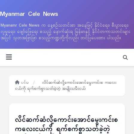
Myanmar Cele News
Myanamr Cele News က နေ့စဉ်သတင်းစာ အနေဖြင့် နိုင်ငံရေး၊ စီးပွားရေး၊
လူမှုရေး၊ ဖျော်ဖြေရေး စသည့် နောက်ဆုံးရ မြန်မာနှင့် နိုင်ငံတကာသတင်းများ
အပြင် သုတအဖြာဖြာ စသည့်ကဏ္ဍတို့ကိုလည်း တင်ပြပေးထား ပါသည်။
ပင်မ
/
လိင်ဆက်ဆံလို့ကောင်းအောင်မွေးကင်းစ ကလေး
ငယ်ကို ရက်စက်စွာသတ်ခဲ့တဲ့ အမျိုးသမီးငယ်
လိင်ဆက်ဆံလို့ကောင်းအောင်မွေးကင်းစ
ကလေးငယ်ကို ရက်စက်စွာသတ်ခဲ့တဲ့