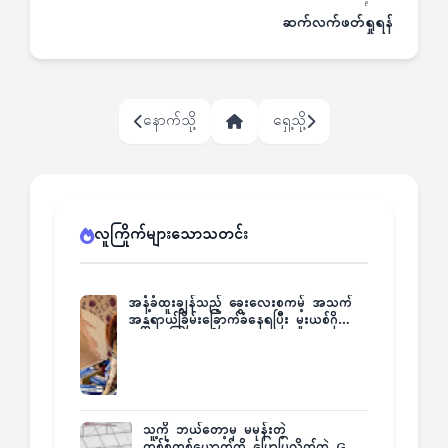
ဆက်လက်ဖတ်ရှုရန်
နောက်သို့
ရှေ့သို့
လူကြိုက်များသောသတင်း
အနံ့ခံထူးချွန်သည့် ခွေးလေးစကမ့် အသက်
အန္တရာယ်ခြိမ်းခြောက်ခံနေရပြီး မူးယစ်ဂိုဏ်း
က ဆုကြေးထုတ်ထား
သူ့ကို ဘယ်တော့မှ မမုန်းတဲ့
တစ်စုံတစ်ယောက်ကို ပြောပြလိုက်တဲ့ G-