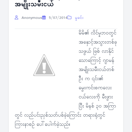
အမျိုးသမီးငယ်
Anonymous
5/07/2014
မှုခင်း
မိမိ၏ လိင်မှုဘဝတွင်
အနှောင့်အသွားတစ်ခု
သဖွယ် ဖြစ် လာနိုင်
သောကြောင့် ဂျာမန်
အမျိုးသမီးငယ်တစ်
ဦး က ၎င်း၏
မွေးကင်းစကလေး
ငယ်လေးကို မီးဖွား
ပြီး မိနစ် ၃၀ အကြာ
တွင် လည်ပင်းညှစ်သတ်ပစ်ခဲ့ကြောင်း တရားရုံတွင်
ကြားနာစဉ် ပေါ်ပေါက်ခဲ့သည်။