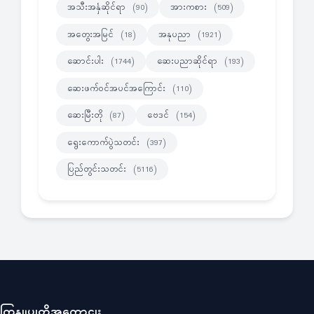
အသီးအနှံဆိုင်ရာ
အားကစား
(90)
(509)
အတွေးအမြင်
အနုပညာ
(18)
(1921)
ဆောင်းပါး
ဆေးပညာဆိုင်ရာ
(1744)
(193)
ဆေးဖက်ဝင်အပင်အကြောင်း
(110)
ဆေးမြီးတို
ဗေဒင်
(87)
(154)
ရွေးကောက်ပွဲသတင်း
(397)
ပြည်တွင်းသတင်း
(5116)
ကြှနျုပျတို့အကွောငျး