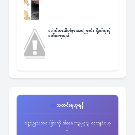
ဒေါက်တာဆိတ်ဖွားအကြောင်း ရိုက်ကူးပုံ
ဖော်တော့မည်
သတင်းရယူရန်
နေ့စဥျသတငျးမြားကို အီးမေးလျဖွင့ျ လကျခံရယူ
ပါ