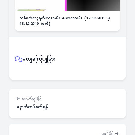
တစ်ပတ်စာ၇ရက်သားသမီး ဟောစာတမ်း (12.12.2019 မှ
18.12.2019 အထိ)
မှတျခကြျမြား
နောက်ဆုံးပို့စ်
နောက်ထပ်ဖတ်ရန်
ယခင်ပို့စ်