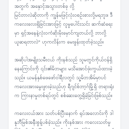
အတွက် အနှောင့်အသွားတစ်ခု လို့
မြင်တာလဲဆိုတာကို ကျွန်မဖြင့်လုံးဝစဉ်းစားလို့မရဘူး။ ဒီ
ကလေးလေးရှိခြင်းအားဖြင့် လူမှုပေါင်းသင်း ဆက်ဆံရေး
မှာ ရှင့်အနေနဲ့လုံးဝကံဆိုးမိုးမှောင်ကျတယ်လို့ ဘာလို့
ယူဆရတာလဲ" ဟုကလိန်းက မေးခွန်းထုတ်ခဲ့သည်။
အဆိုပါအမျိုးသမီးငယ် ကိုးနစ်သည် သူမတွင်ကိုယ်ဝန်ရှိ
နေကြောင်းကို ၎င်း၏မိဘများ မသိအောင်ဖုံးကွယ်ထားခဲ့
သည်။ ယမန်နှစ်ဖေဖော်ဝါရီလတွင် သူ့မိဘအိမ်မှာပင်
ကလေးအားမွေးဖွားခဲ့သည်ဟု ရီဂျင်စ်ဘာ့ဂ်မြို့ရှိ တရားရုံး
က ကြားနာမှုတစ်ရပ်တွင် စစ်ဆေးတွေ့ရှိခဲ့ခြင်းဖြစ်သည်။
ကလေးငယ်အား သတ်ပစ်ပြီးနောက် ရုပ်အလောင်းကို ဒါ
နူဘီမြစ်အနီးစွန့်ပစ်ခဲ့သည်။ ကိုးနစ်အား ကလေးသတ်မှု