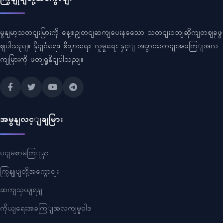
မွနျမာ့သတငျးမြားကို နေ့စဥျတငျဆကျပေးနသေော သတငျးဝဘျဆိုကျတဈခုဖွ
ဈပါသညျ။ နိုငျငံရေး၊ စီးပှားရေး၊ လူမှုရေး နှင့ျ အခွားသတငျးအခကြျအလ
ကျမြားကို ဖတျရှုနိုငျပါသညျ။
အမွနျလင့ျချမြား
ပငျမစာမကြျနှာ
ကြှနျုပျတို့အကွောငျး
ဆကျသှယျရနျ
ကိုယျရေးအခကြျအလကျမူဝါဒ