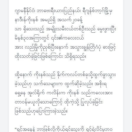
ဂျာမနီနိုင်ငံ၊ ဘာဗေးရီးယားပြည်နယ်၊ ရီဂျန်စ်ဘာ့ဂ်မြို့မှ
နာဒီးန်ကိုးနစ် အမည်ရှိ အသက်၂၀ခန့်
သာ ရှိသေးသည့် အမျိုးသမီးငယ်တစ်ဦးသည် မွေးဖွားပြီး
မိနစ်၃၀အကြာတွင် ၎င်း၏ကလေးငယ်
အား လည်မြိုကိုညှစ်ပြီးနောက် အသွားချွန်တြိဂံပုံ ဓားဖြင့်
ထိုးသတ်ခဲ့ခြင်းဖြစ်ကြောင်း သိရှိရသည်။
ထို့နောက် ကိုးနစ်သည် နိုက်ကလပ်တစ်ခုသို့ထွက်ခွာသွား
ခဲ့သည်ဟု သက်သေများက ထွက်ဆိုခဲ့သည်။ အစိုးရ
ရှေ့နေ အူလ်ရိုက် ကလိန်းက ကိုးနစ် သည်ကလေးအား
တာဝန်မယူလိုသောကြောင့် ထိုကဲ့သို့ ပြုလုပ်ခဲ့ခြင်း
ဖြစ်သည်ဟုပြောကြားခဲ့သည်။
"ရှင့်အနေနဲ့ ဘာဖြစ်လို့ကိုယ့်ရင်သွေးကို ရှင့်ရဲ့လိင်မှုဘဝ