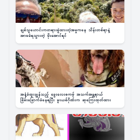
ချစ်သူဟောင်းကတရားစွဲထားတဲ့အမှုကနေ သိန်းတစ်ရာနဲ့
အာမခံရသွားတဲ့ မိုးအောင်ရင်
အနံ့ခံထူးချွန်သည့် ခွေးလေးစကမ့် အသက်အန္တရာယ်
ခြိမ်းခြောက်ခံနေရပြီး မူးယစ်ဂိုဏ်းက ဆုကြေးထုတ်ထား