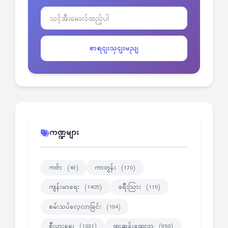
စာရငျးသှငျးမညျ
ကဏ္ဍများ
ကဗ်ာ
ကာတွန်း
(49)
(170)
ကျန်းမာရေး
ခရီးသြား
(1405)
(115)
စမ်းသပ်လေ့လာခြင်း
(194)
စီးပွားရေး
ထူးဆန်းထွေလာ
(1031)
(950)