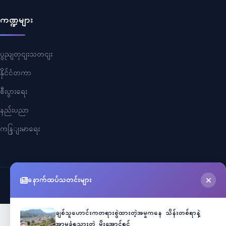
ကဏ္ဍများ
ပွညျတှငျးသတငျး
နိုင်ငံတကာ
စီးပွားရေး
နည်းပညာ
ကနြျးမာရေး
နောက်ထပ်သတင်းများ
©
2026
Myanmar Cele News
. All Rights Reserved.
ချစ်သူဟောင်းကတရားစွဲထားတဲ့အမှုကနေ သိန်းတစ်ရာနဲ့
အာမခံရသွားတဲ့ မိုးအောင်ရင်