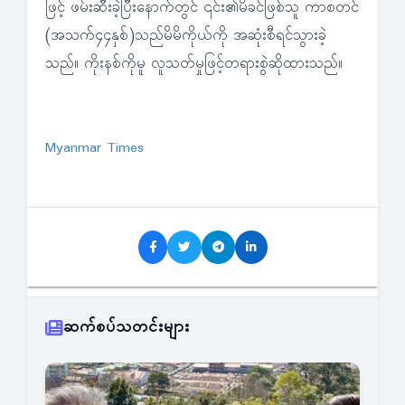
ဖြင့် ဖမ်းဆီးခဲ့ပြီးနောက်တွင် ၎င်း၏မိခင်ဖြစ်သူ ကာစတင်
(အသက်၄၄နှစ်)သည်မိမိကိုယ်ကို အဆုံးစီရင်သွားခဲ့
သည်။ ကိုးနစ်ကိုမူ လူသတ်မှုဖြင့်တရားစွဲဆိုထားသည်။
Myanmar Times
ဆက်စပ်သတင်းများ