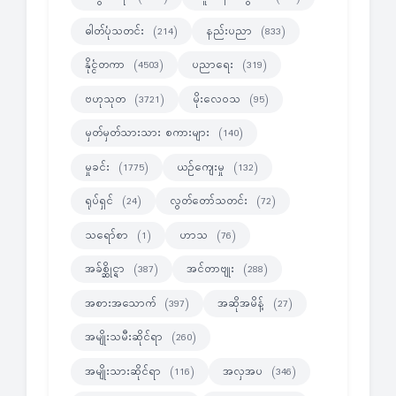
ဓါတ်ပုံသတင်း
နည်းပညာ
(214)
(833)
နိုင္ငံတကာ
ပညာရေး
(4503)
(319)
ဗဟုသုတ
မိုးလေဝသ
(3721)
(95)
မှတ်မှတ်သားသား စကားများ
(140)
မှုခင်း
ယဉ်ကျေးမှု
(1775)
(132)
ရုပ်ရှင်
လွတ်တော်သတင်း
(24)
(72)
သရော်စာ
ဟာသ
(1)
(76)
အခ်စ္ဆိုင္ရာ
အင်တာဗျုး
(387)
(288)
အစားအသောက်
အဆိုအမိန့်
(397)
(27)
အမျိုးသမီးဆိုင်ရာ
(260)
အမျိုးသားဆိုင်ရာ
အလှအပ
(116)
(346)