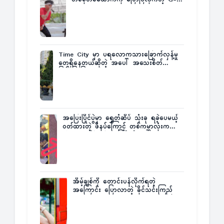
Fatt
Time City မှာ ပရလောကသားခြောက်လှန့်မှု
တွေရှိနေတယ်ဆိုတဲ့ အပေါ် အသေးစိတ်
ပြန်ပြောပြလာတဲ့ Times City Project
Director ဦးမြတ်မင်း
အပြေးပြိုင်ပွဲမှာ ရွှေတံဆိပ် သုံးခု ရခဲ့ပေမယ့်
ဝတ်ထားတဲ့ ဖိနပ်ကြောင့် တစ်ကမ္ဘာလုံးက
အံ့အားသင့်ခဲ့ရတဲ့ အဖြစ်မှန်
အိမ့်ချစ်ကို တောင်းပန်လိုက်ရတဲ့
အကြောင်း ပြောလာတဲ့ ခိုင်သင်းကြည်