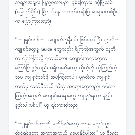
အရည်အချင်း ပြည့်ဝလာမည် ဖြစ်ကြောင်း ဒဂုံမြို့သစ်
(မြောက်ပိုင်း) မြို့နယ်နေ အထက်တန်းပြ ဆရာမတစ်ဦး
က ပြောကြားသည်။
“ကျူရှင်စနစ်က ပပျောက်လုနီးပါး ဖြစ်နေပါပြီ။ ပုဂ္ဂလိက
ကျူရှင်တွေနဲ့ Guide တွေလည်း ရှိကြတဲ့အတွက် သူတို့
က ကြော်ငြာလို့ ရတယ်လေ။ ကျောင်းဆရာတွေက
ကြော်ငြာခွင့်လည်း မရှိဘူးဆိုတော့ ကိုယ့်ကို ယုံကြည်တဲ့
သူပဲ ကျူရှင်သင်ဖို့ အပ်ကြတာပါ။ ပုဂ္ဂလိက ကျူရှင်
တက်မှ ခေတ်မီတယ် ဆိုတဲ့ အတွေးတွေလည်း ဝင်လာ
ကြတဲ့အတွက် ကျောင်းဆရာတွေ ကျူရှင်ရတာ နည်း
နည်းပါးပါးပါ” ဟု ၎င်းကဆိုသည်။
“ကျူရှင်သင်တာကို မတိုင်ရင်တော့ ဘာမှ မလုပ်ဘူး။
တိုင်ရင်တော့ အကာအကွယ် မပေးနိုင်ပါဘူး” ဟု ဦးမင်း