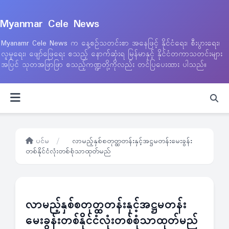
Myanmar Cele News
Myanamr Cele News က နေ့စဉ်သတင်းစာ အနေဖြင့် နိုင်ငံရေး၊ စီးပွားရေး၊
လူမှုရေး၊ ဖျော်ဖြေရေး စသည့် နောက်ဆုံးရ မြန်မာနှင့် နိုင်ငံတကာသတင်းများ
အပြင် သုတအဖြာဖြာ စသည့်ကဏ္ဍတို့ကိုလည်း တင်ပြပေးထား ပါသည်။
ပင်မ
/
လာမည့်နှစ်စတုတ္ထတန်းနှင့်အဋ္ဌမတန်းမေးခွန်း
တစ်နိုင်ငံလုံးတစ်စုံသာထုတ်မည်
လာမည့်နှစ်စတုတ္ထတန်းနှင့်အဋ္ဌမတန်း
မေးခွန်းတစ်နိုင်ငံလုံးတစ်စုံသာထုတ်မည်