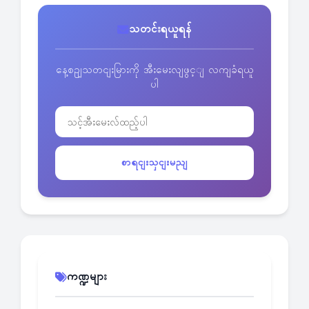
သတင်းရယူရန်
နေ့စဥျသတငျးမြားကို အီးမေးလျဖွင့ျ လကျခံရယူ
ပါ
စာရငျးသှငျးမညျ
ကဏ္ဍများ