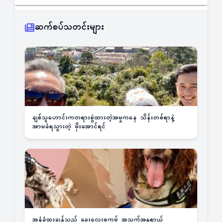
ဆက်စပ်သတင်းများ
ချစ်သူဟောင်းကတရားစွဲထားတဲ့အမှုကနေ သိန်းတစ်ရာနဲ့
အာမခံရသွားတဲ့ မိုးအောင်ရင်
အနံ့ခံထူးချွန်သည့် ခွေးလေးစကမ့် အသက်အန္တရာယ်