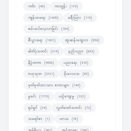
ကဗ်ာ
ကာတွန်း
(49)
(170)
ကျန်းမာရေး
ခရီးသြား
(1405)
(115)
စမ်းသပ်လေ့လာခြင်း
(194)
စီးပွားရေး
ထူးဆန်းထွေလာ
(1031)
(950)
ဓါတ်ပုံသတင်း
နည်းပညာ
(214)
(833)
နိုင္ငံတကာ
ပညာရေး
(4503)
(319)
ဗဟုသုတ
မိုးလေဝသ
(3721)
(95)
မှတ်မှတ်သားသား စကားများ
(140)
မှုခင်း
ယဉ်ကျေးမှု
(1775)
(132)
ရုပ်ရှင်
လွတ်တော်သတင်း
(24)
(72)
သရော်စာ
ဟာသ
(1)
(76)
အခ်စ္ဆိုင္ရာ
အင်တာဗျုး
(387)
(288)