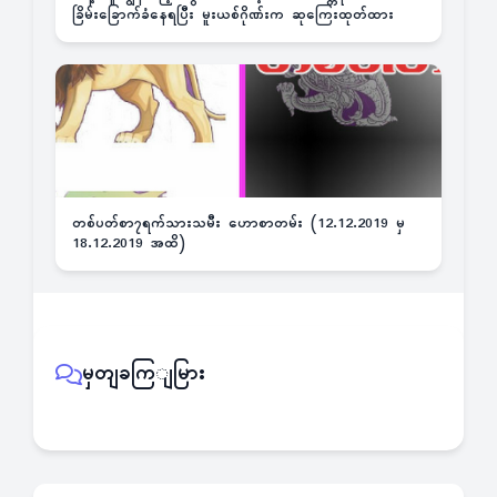
ခြိမ်းခြောက်ခံနေရပြီး မူးယစ်ဂိုဏ်းက ဆုကြေးထုတ်ထား
တစ်ပတ်စာ၇ရက်သားသမီး ဟောစာတမ်း (12.12.2019 မှ
18.12.2019 အထိ)
မှတျခကြျမြား