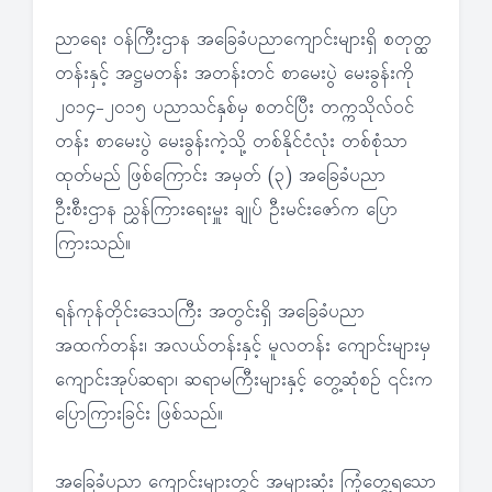
ညာရေး ဝန်ကြီးဌာန အခြေခံပညာကျောင်းများရှိ စတုတ္ထ
တန်းနှင့် အဋ္ဌမတန်း အတန်းတင် စာမေးပွဲ မေးခွန်းကို
၂၀၁၄-၂၀၁၅ ပညာသင်နှစ်မှ စတင်ပြီး တက္ကသိုလ်ဝင်
တန်း စာမေးပွဲ မေးခွန်းကဲ့သို့ တစ်နိုင်ငံလုံး တစ်စုံသာ
ထုတ်မည် ဖြစ်ကြောင်း အမှတ် (၃) အခြေခံပညာ
ဦးစီးဌာန ညွှန်ကြားရေးမှူး ချုပ် ဦးမင်းဇော်က ပြော
ကြားသည်။
ရန်ကုန်တိုင်းဒေသကြီး အတွင်းရှိ အခြေခံပညာ
အထက်တန်း၊ အလယ်တန်းနှင့် မူလတန်း ကျောင်းများမှ
ကျောင်းအုပ်ဆရာ၊ ဆရာမကြီးများနှင့် တွေ့ဆုံစဉ် ၎င်းက
ပြောကြားခြင်း ဖြစ်သည်။
အခြေခံပညာ ကျောင်းများတွင် အများဆုံး ကြုံတွေ့ရသော