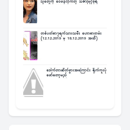
သူတွေကို ဝေဖန်လိုက်တဲ့ သင်္ဇာမြင့်မိုရ်
တစ်ပတ်စာ၇ရက်သားသမီး ဟောစာတမ်း
(12.12.2019 မှ 18.12.2019 အထိ)
ဒေါက်တာဆိတ်ဖွားအကြောင်း ရိုက်ကူးပုံ
ဖော်တော့မည်