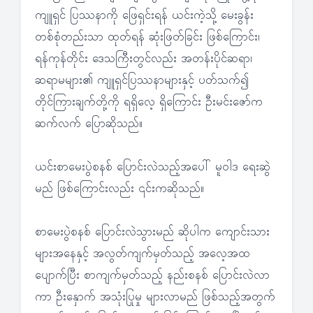
ကျူရှင် ပြဿနာကို ဖြေရှင်းရန် ယင်းကဲ့သို့ မေးခွန်း
တစ်စုံတည်းသာ ထုတ်ရန် ဆုံးဖြတ်ခြင်း ဖြစ်ကြောင်း၊
ရန်ကုန်တိုင်း ဒေသကြီးတွင်လည်း အတန်းပိုင်ဆရာ၊
ဆရာမများ၏ ကျူရှင်ပြဿနာများနှင့် ပတ်သက်၍
တိုင်ကြားချက်တို့ကို ရရှိလေ့ ရှိကြောင်း ဦးမင်းဇော်က
ဆက်လက် ပြောဆိုသည်။
ယင်းစာမေးပွဲစနစ် ပြောင်းလဲသည့်အပေါ် မူဝါဒ ရေးဆွဲ
မည် ဖြစ်ကြောင်းလည်း ၎င်းကဆိုသည်။
စာမေးပွဲစနစ် ပြောင်းလဲသွားမည် ဆိုပါက ကျောင်းသား
များအနေနှင့် အလွတ်ကျက်မှတ်သည့် အလေ့အထ
ပျောက်ပြီး စာကျက်မှတ်သည့် နည်းစနစ် ပြောင်းလဲလာ
ကာ ဦးနှောက် အသုံးပြုမှု များလာမည် ဖြစ်သည့်အတွက်