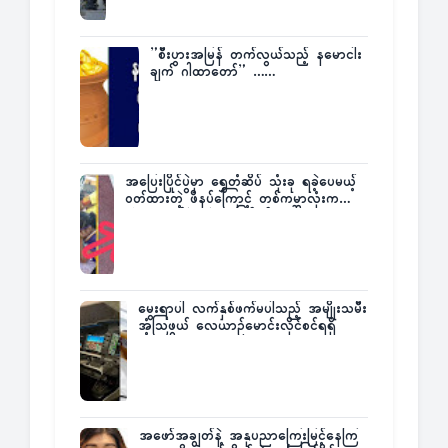
”စီးပွားအမြန် တက်လွယ်သည့် နမောငါး
ချက် ဂါထာတော်” ……
အပြေးပြိုင်ပွဲမှာ ရွှေတံဆိပ် သုံးခု ရခဲ့ပေမယ့်
ဝတ်ထားတဲ့ ဖိနပ်ကြောင့် တစ်ကမ္ဘာလုံးက
အံ့အားသင့်ခဲ့ရတဲ့ အဖြစ်မှန်
မွေးရာပါ လက်နှစ်ဖက်မပါသည့် အမျိုးသမီး
အံ့သြဖွယ် လေယာဉ်မောင်းလိုင်စင်ရရှိ
အဖော်အချွတ်နဲ့ အနုပညာကြေးမြင့်နေကြ