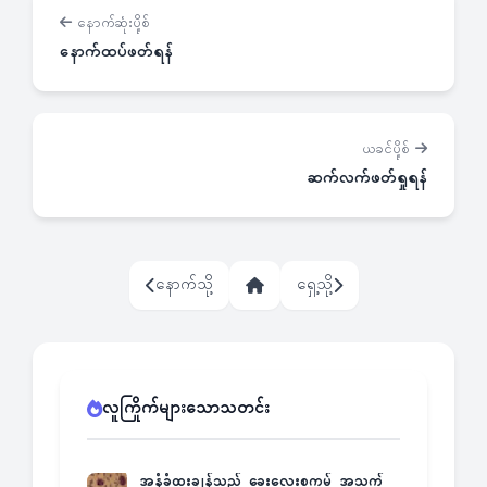
နောက်ဆုံးပို့စ်
နောက်ထပ်ဖတ်ရန်
ယခင်ပို့စ်
ဆက်လက်ဖတ်ရှုရန်
နောက်သို့
ရှေ့သို့
လူကြိုက်များသောသတင်း
အနံ့ခံထူးချွန်သည့် ခွေးလေးစကမ့် အသက်