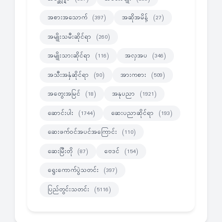
အစားအသောက်
အဆိုအမိန့်
(397)
(27)
အမျိုးသမီးဆိုင်ရာ
(260)
အမျိုးသားဆိုင်ရာ
အလှအပ
(116)
(346)
အသီးအနှံဆိုင်ရာ
အားကစား
(90)
(509)
အတွေးအမြင်
အနုပညာ
(18)
(1921)
ဆောင်းပါး
ဆေးပညာဆိုင်ရာ
(1744)
(193)
ဆေးဖက်ဝင်အပင်အကြောင်း
(110)
ဆေးမြီးတို
ဗေဒင်
(87)
(154)
ရွေးကောက်ပွဲသတင်း
(397)
ပြည်တွင်းသတင်း
(5116)