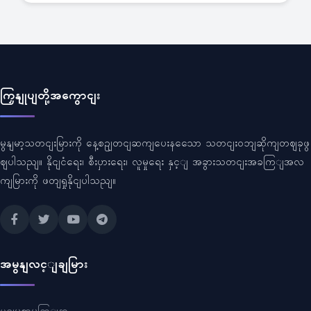
ကြှနျုပျတို့အကွောငျး
မွနျမာ့သတငျးမြားကို နေ့စဥျတငျဆကျပေးနသေော သတငျးဝဘျဆိုကျတဈခုဖွ
ဈပါသညျ။ နိုငျငံရေး၊ စီးပှားရေး၊ လူမှုရေး နှင့ျ အခွားသတငျးအခကြျအလ
ကျမြားကို ဖတျရှုနိုငျပါသညျ။
အမွနျလင့ျချမြား