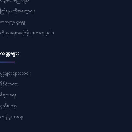
ပငျမစာမကြျနှာ
ကြှနျုပျတို့အကွောငျး
ဆကျသှယျရနျ
ကိုယျရေးအခကြျအလကျမူဝါဒ
ကဏ္ဍများ
ပွညျတှငျးသတငျး
နိုင်ငံတကာ
စီးပွားရေး
နည်းပညာ
ကနြျးမာရေး