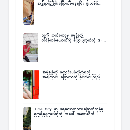
အန္တရာယ်ခြိမ်းခြောက်ခံနေရပြီး မူးယစ်ဂိုဏ်း
က ဆုကြေးထုတ်ထား
သူ့ကို ဘယ်တော့မှ မမုန်းတဲ့
တစ်စုံတစ်ယောက်ကို ပြောပြလိုက်တဲ့ G-
Fatt
အိမ့်ချစ်ကို တောင်းပန်လိုက်ရတဲ့
အကြောင်း ပြောလာတဲ့ ခိုင်သင်းကြည်
Time City မှာ ပရလောကသားခြောက်လှန့်မှု
တွေရှိနေတယ်ဆိုတဲ့ အပေါ် အသေးစိတ်
ပြန်ပြောပြလာတဲ့ Times City Project
Director ဦးမြတ်မင်း