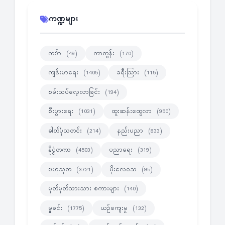
ကဏ္ဍများ
ကဗ်ာ
ကာတွန်း
(49)
(170)
ကျန်းမာရေး
ခရီးသြား
(1405)
(115)
စမ်းသပ်လေ့လာခြင်း
(194)
စီးပွားရေး
ထူးဆန်းထွေလာ
(1031)
(950)
ဓါတ်ပုံသတင်း
နည်းပညာ
(214)
(833)
နိုင္ငံတကာ
ပညာရေး
(4503)
(319)
ဗဟုသုတ
မိုးလေဝသ
(3721)
(95)
မှတ်မှတ်သားသား စကားများ
(140)
မှုခင်း
ယဉ်ကျေးမှု
(1775)
(132)