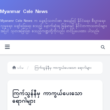
Myanmar Cele News
Myanamr Cele News က နေ့စဉ်သတင်းစာ အနေဖြင့် နိုင်ငံရေး၊ စီးပွားရေး၊
လူမှုရေး၊ ဖျော်ဖြေရေး စသည့် နောက်ဆုံးရ မြန်မာနှင့် နိုင်ငံတကာသတင်းများ
အပြင် သုတအဖြာဖြာ စသည့်ကဏ္ဍတို့ကိုလည်း တင်ပြပေးထား ပါသည်။
ပင်မ
/
ကြက်သွန်နီမှ ကာကွယ်ပေးသော ရောဂါများ
ကြက်သွန်နီမှ ကာကွယ်ပေးသော
ရောဂါများ