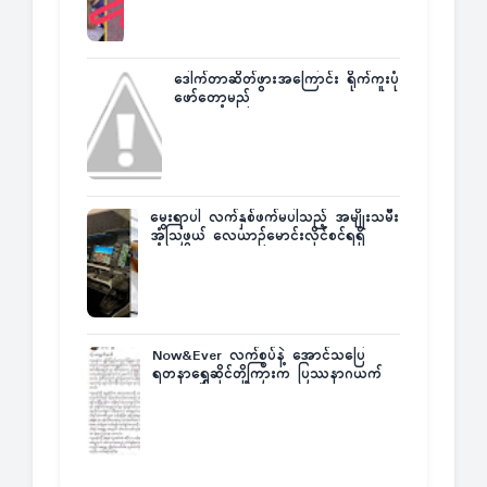
ဒေါက်တာဆိတ်ဖွားအကြောင်း ရိုက်ကူးပုံ
ဖော်တော့မည်
မွေးရာပါ လက်နှစ်ဖက်မပါသည့် အမျိုးသမီး
အံ့သြဖွယ် လေယာဉ်မောင်းလိုင်စင်ရရှိ
Now&Ever လက်စွပ်နဲ့ အောင်သပြေ
ရတနာရွှေဆိုင်တို့ကြားက ပြဿနာဂယက်