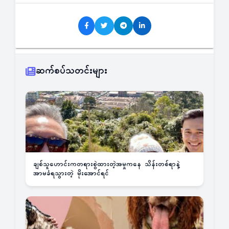
ဆက်စပ်သတင်းများ
ချစ်သူဟောင်းကတရားစွဲထားတဲ့အမှုကနေ သိန်းတစ်ရာနဲ့
အာမခံရသွားတဲ့ မိုးအောင်ရင်