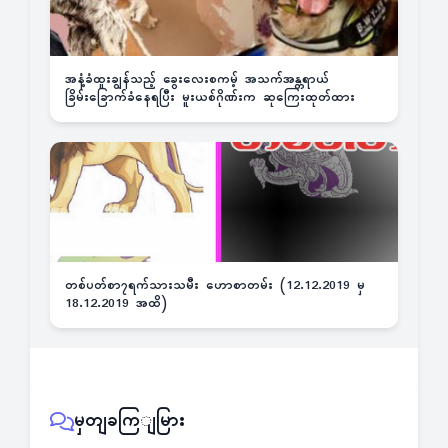
အနံ့ခံထူးချွန်သည့် ခွေးလေးစကမ့် အသက်အန္တရာယ်
ခြိမ်းခြောက်ခံနေရပြီး မူးယစ်ဂိုဏ်းက ဆုကြေးထုတ်ထား
တစ်ပတ်စာ၇ရက်သားသမီး ဟောစာတမ်း (12.12.2019 မှ
18.12.2019 အထိ)
မှတျခကြျမြား