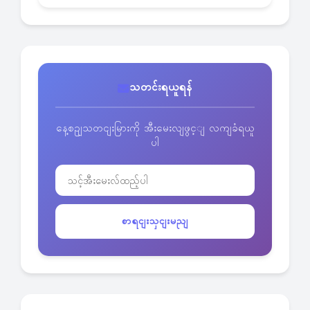
သတင်းရယူရန်
နေ့စဥျသတငျးမြားကို အီးမေးလျဖွင့ျ လကျခံရယူ
ပါ
စာရငျးသှငျးမညျ