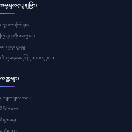
အမွနျလင့ျချမြား
ပငျမစာမကြျနှာ
ကြှနျုပျတို့အကွောငျး
ဆကျသှယျရနျ
ကိုယျရေးအခကြျအလကျမူဝါဒ
ကဏ္ဍများ
ပွညျတှငျးသတငျး
နိုင်ငံတကာ
စီးပွားရေး
နည်းပညာ