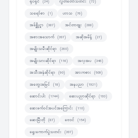
ရုပ်ရှင်
လွတ်တော်သတင်း
(24)
(72)
သရော်စာ
ဟာသ
(1)
(76)
အခ်စ္ဆိုင္ရာ
အင်တာဗျုး
(387)
(288)
အစားအသောက်
အဆိုအမိန့်
(397)
(27)
အမျိုးသမီးဆိုင်ရာ
(260)
အမျိုးသားဆိုင်ရာ
အလှအပ
(116)
(346)
အသီးအနှံဆိုင်ရာ
အားကစား
(90)
(509)
အတွေးအမြင်
အနုပညာ
(18)
(1921)
ဆောင်းပါး
ဆေးပညာဆိုင်ရာ
(1744)
(193)
ဆေးဖက်ဝင်အပင်အကြောင်း
(110)
ဆေးမြီးတို
ဗေဒင်
(87)
(154)
ရွေးကောက်ပွဲသတင်း
(397)