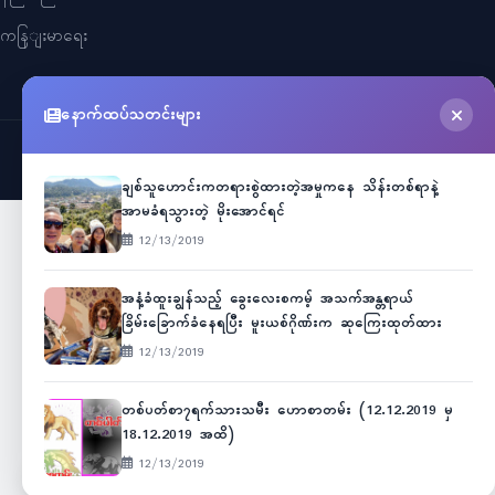
ကနြျးမာရေး
နောက်ထပ်သတင်းများ
©
2026
Myanmar Cele News
. All Rights Reserved.
ချစ်သူဟောင်းကတရားစွဲထားတဲ့အမှုကနေ သိန်းတစ်ရာနဲ့
အာမခံရသွားတဲ့ မိုးအောင်ရင်
12/13/2019
အနံ့ခံထူးချွန်သည့် ခွေးလေးစကမ့် အသက်အန္တရာယ်
ခြိမ်းခြောက်ခံနေရပြီး မူးယစ်ဂိုဏ်းက ဆုကြေးထုတ်ထား
12/13/2019
တစ်ပတ်စာ၇ရက်သားသမီး ဟောစာတမ်း (12.12.2019 မှ
18.12.2019 အထိ)
12/13/2019
Unicode
ဇော်ဂျီ