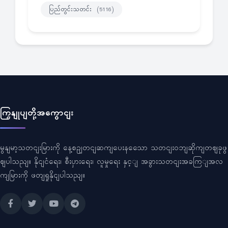
ပြည်တွင်းသတင်း
(5116)
ကြှနျုပျတို့အကွောငျး
မွနျမာ့သတငျးမြားကို နေ့စဥျတငျဆကျပေးနသေော သတငျးဝဘျဆိုကျတဈခုဖွ
ဈပါသညျ။ နိုငျငံရေး၊ စီးပှားရေး၊ လူမှုရေး နှင့ျ အခွားသတငျးအခကြျအလ
ကျမြားကို ဖတျရှုနိုငျပါသညျ။