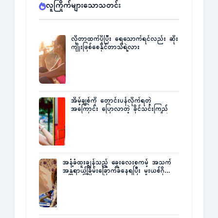
လူကြိုက်များသောသတင်း
လိုတာထက်ပိုပြီး ရေသောက်ရင်လည်း ဆိုး
ကျိုးဖြစ်စေနိုင်တာသိရဲ့လား
အိမ့်ချစ်ကို တောင်းပန်လိုက်ရတဲ့
အကြောင်း ပြောလာတဲ့ ခိုင်သင်းကြည်
အနံ့ခံထူးချွန်သည့် ခွေးလေးစကမ့် အသက်
အန္တရာယ်ခြိမ်းခြောက်ခံနေရပြီး မူးယစ်ဂိုဏ်း
က ဆုကြေးထုတ်ထား