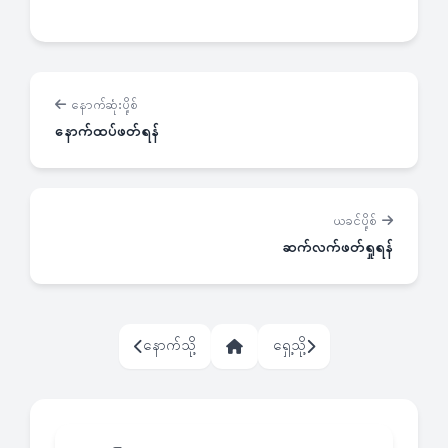
နောက်ဆုံးပို့စ်
နောက်ထပ်ဖတ်ရန်
ယခင်ပို့စ်
ဆက်လက်ဖတ်ရှုရန်
နောက်သို့
ရှေ့သို့