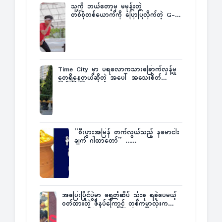
သူ့ကို ဘယ်တော့မှ မမုန်းတဲ့
တစ်စုံတစ်ယောက်ကို ပြောပြလိုက်တဲ့ G-
Fatt
Time City မှာ ပရလောကသားခြောက်လှန့်မှု
တွေရှိနေတယ်ဆိုတဲ့ အပေါ် အသေးစိတ်
ပြန်ပြောပြလာတဲ့ Times City Project
Director ဦးမြတ်မင်း
”စီးပွားအမြန် တက်လွယ်သည့် နမောငါး
ချက် ဂါထာတော်” ……
အပြေးပြိုင်ပွဲမှာ ရွှေတံဆိပ် သုံးခု ရခဲ့ပေမယ့်
ဝတ်ထားတဲ့ ဖိနပ်ကြောင့် တစ်ကမ္ဘာလုံးက
အံ့အားသင့်ခဲ့ရတဲ့ အဖြစ်မှန်