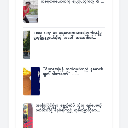
တစ်စုံတစ်ယောက်ကို ပြောပြလိုက်တဲ့ G-
Fatt
Time City မှာ ပရလောကသားခြောက်လှန့်မှု
တွေရှိနေတယ်ဆိုတဲ့ အပေါ် အသေးစိတ်
ပြန်ပြောပြလာတဲ့ Times City Project
Director ဦးမြတ်မင်း
”စီးပွားအမြန် တက်လွယ်သည့် နမောငါး
ချက် ဂါထာတော်” ……
အပြေးပြိုင်ပွဲမှာ ရွှေတံဆိပ် သုံးခု ရခဲ့ပေမယ့်
ဝတ်ထားတဲ့ ဖိနပ်ကြောင့် တစ်ကမ္ဘာလုံးက
အံ့အားသင့်ခဲ့ရတဲ့ အဖြစ်မှန်