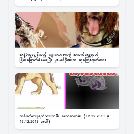
အနံ့ခံထူးချွန်သည့် ခွေးလေးစကမ့် အသက်အန္တရာယ်
ခြိမ်းခြောက်ခံနေရပြီး မူးယစ်ဂိုဏ်းက ဆုကြေးထုတ်ထား
တစ်ပတ်စာ၇ရက်သားသမီး ဟောစာတမ်း (12.12.2019 မှ
18.12.2019 အထိ)