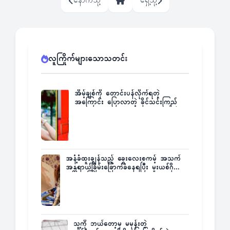
နောက်သို့
ရှေ့သို့
လူကြိုက်များသောသတင်း
အိမ့်ချစ်ကို တောင်းပန်လိုက်ရတဲ့
အကြောင်း ပြောလာတဲ့ ခိုင်သင်းကြည်
အနံ့ခံထူးချွန်သည့် ခွေးလေးစကမ့် အသက်
အန္တရာယ်ခြိမ်းခြောက်ခံနေရပြီး မူးယစ်ဂိုဏ်း
က ဆုကြေးထုတ်ထား
သူ့ကို ဘယ်တော့မှ မမုန်းတဲ့