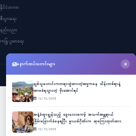
နိုင်ငံတကာ
စီးပွားရေး
နည်းပညာ
ကနြျးမာရေး
နောက်ထပ်သတင်းများ
©
2026
Myanmar Cele News
. All Rights Reserved.
ချစ်သူဟောင်းကတရားစွဲထားတဲ့အမှုကနေ သိန်းတစ်ရာနဲ့
အာမခံရသွားတဲ့ မိုးအောင်ရင်
12/13/2019
အနံ့ခံထူးချွန်သည့် ခွေးလေးစကမ့် အသက်အန္တရာယ်
ခြိမ်းခြောက်ခံနေရပြီး မူးယစ်ဂိုဏ်းက ဆုကြေးထုတ်ထား
12/13/2019