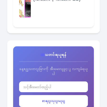
သတင်းရယူရန်
နေ့စဥျသတငျးမြားကို အီးမေးလျဖွင့ျ လကျခံရယူ
ပါ
စာရငျးသှငျးမညျ