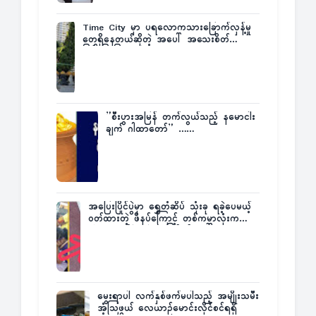
Time City မှာ ပရလောကသားခြောက်လှန့်မှု
တွေရှိနေတယ်ဆိုတဲ့ အပေါ် အသေးစိတ်
ပြန်ပြောပြလာတဲ့ Times City Project
Director ဦးမြတ်မင်း
”စီးပွားအမြန် တက်လွယ်သည့် နမောငါး
ချက် ဂါထာတော်” ……
အပြေးပြိုင်ပွဲမှာ ရွှေတံဆိပ် သုံးခု ရခဲ့ပေမယ့်
ဝတ်ထားတဲ့ ဖိနပ်ကြောင့် တစ်ကမ္ဘာလုံးက
အံ့အားသင့်ခဲ့ရတဲ့ အဖြစ်မှန်
မွေးရာပါ လက်နှစ်ဖက်မပါသည့် အမျိုးသမီး
အံ့သြဖွယ် လေယာဉ်မောင်းလိုင်စင်ရရှိ