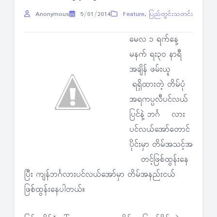
Anonymous
5/01/2014
Feature
,
ပြည်တွင်းသတင်း
မေလ ၁ ရက်နေ့
မနက် ရး၃၀ နာရီ
အချိန် ဖမ်းယူ
ရရှိထားတဲ့ တိမ်ပုံ
အရကပ္ပလီပင်လယ်
ပြင်နဲ့ ဘင်္ဂ လား
ပင်လယ်အော်တောင်
ပိုင်းမှာ တိမ်အသင့်အ
တင့်ဖြစ်ထွန်းနေ
ပြီး ကျန်ဘင်္ဂလားပင်လယ်အော်မှာ တိမ်အနည်းငယ်
ဖြစ်ထွန်းနေပါတယ်။