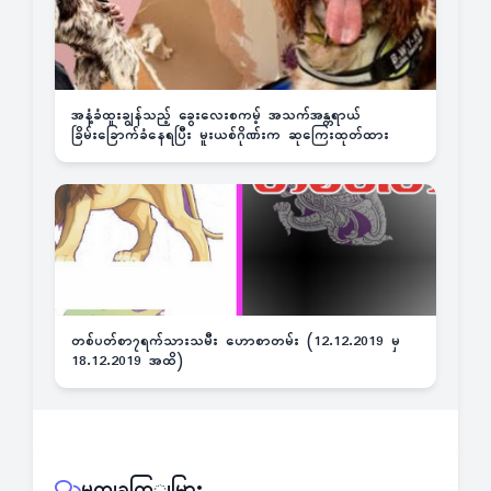
အနံ့ခံထူးချွန်သည့် ခွေးလေးစကမ့် အသက်အန္တရာယ်
ခြိမ်းခြောက်ခံနေရပြီး မူးယစ်ဂိုဏ်းက ဆုကြေးထုတ်ထား
တစ်ပတ်စာ၇ရက်သားသမီး ဟောစာတမ်း (12.12.2019 မှ
18.12.2019 အထိ)
မှတျခကြျမြား