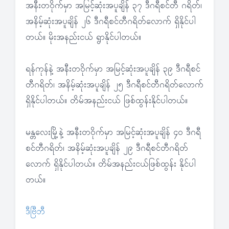
အနီးတဝိုက်မှာ အမြင့်ဆုံးအပူချိန် ၃၇ ဒီဂရီစင်တီ ဂရိတ်၊
အနိမ့်ဆုံးအပူချိန် ၂၆ ဒီဂရီစင်တီဂရိတ်လောက် ရှိနိုင်ပါ
တယ်။ မိုးအနည်းငယ် ရွာနိုင်ပါတယ်။
ရန်ကုန်နဲ့ အနီးတဝိုက်မှာ အမြင့်ဆုံးအပူချိန် ၃၉ ဒီဂရီစင်
တီဂရိတ်၊ အနိမ့်ဆုံးအပူချိန် ၂၅ ဒီဂရီစင်တီဂရိတ်လောက်
ရှိနိုင်ပါတယ်။ တိမ်အနည်းငယ် ဖြစ်ထွန်းနိုင်ပါတယ်။
မန္တလေးမြို့နဲ့ အနီးတဝိုက်မှာ အမြင့်ဆုံးအပူချိန် ၄၀ ဒီဂရီ
စင်တီဂရိတ်၊ အနိမ့်ဆုံးအပူချိန် ၂၉ ဒီဂရီစင်တီဂရိတ်
လောက် ရှိနိုင်ပါတယ်။ တိမ်အနည်းငယ်ဖြစ်ထွန်း နိုင်ပါ
တယ်။
ဒီဗြီဘီ