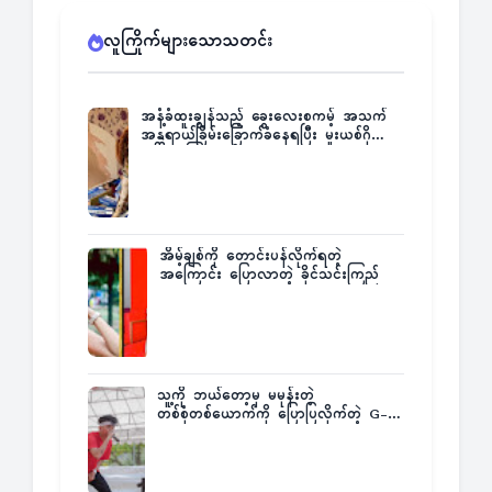
လူကြိုက်များသောသတင်း
အနံ့ခံထူးချွန်သည့် ခွေးလေးစကမ့် အသက်
အန္တရာယ်ခြိမ်းခြောက်ခံနေရပြီး မူးယစ်ဂိုဏ်း
က ဆုကြေးထုတ်ထား
အိမ့်ချစ်ကို တောင်းပန်လိုက်ရတဲ့
အကြောင်း ပြောလာတဲ့ ခိုင်သင်းကြည်
သူ့ကို ဘယ်တော့မှ မမုန်းတဲ့
တစ်စုံတစ်ယောက်ကို ပြောပြလိုက်တဲ့ G-
Fatt