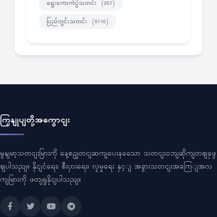
ရွေးကောက်ပွဲသတင်း
(397)
ပြည်တွင်းသတင်း
(5116)
ကြှနျုပျတို့အကွောငျး
မွနျမာ့သတငျးမြားကို နေ့စဥျတငျဆကျပေးနသေော သတငျးဝဘျဆိုကျတဈခုဖွ
ဈပါသညျ။ နိုငျငံရေး၊ စီးပှားရေး၊ လူမှုရေး နှင့ျ အခွားသတငျးအခကြျအလ
ကျမြားကို ဖတျရှုနိုငျပါသညျ။