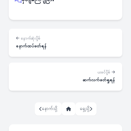
နောက်ဆုံးပို့စ်
နောက်ထပ်ဖတ်ရန်
ယခင်ပို့စ်
ဆက်လက်ဖတ်ရှုရန်
နောက်သို့
ရှေ့သို့