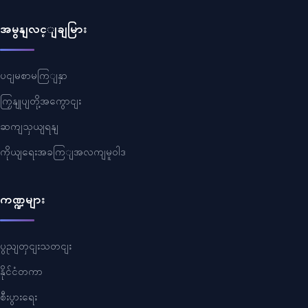
အမွနျလင့ျချမြား
ပငျမစာမကြျနှာ
ကြှနျုပျတို့အကွောငျး
ဆကျသှယျရနျ
ကိုယျရေးအခကြျအလကျမူဝါဒ
ကဏ္ဍများ
ပွညျတှငျးသတငျး
နိုင်ငံတကာ
စီးပွားရေး