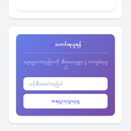
သတင်းရယူရန်
နေ့စဥျသတငျးမြားကို အီးမေးလျဖွင့ျ လကျခံရယူ
ပါ
စာရငျးသှငျးမညျ