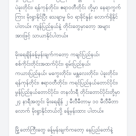
ပဲခူးတိုင်း၊ ရန်ကုန်တိုင်း၊ ဧရာဝတီတိုင်း တို့မှာ နေရာကွက်
ကြား မိုးရွာနိုင်ပြီး သေချာမှု ၆၀ ရာခိုင်နှုန်း လောက်ရှိနိုင်
ပါတယ်။ ကျန်ပြည်နယ်နဲ့ တိုင်းတွေမှာတော့ အများ
အားဖြင့် သာယာနိုင်ပါတယ်။
မိုးရေချိန်ခန့်မှန်းချက်ကတော့ ကချင်ပြည်နယ်၊
စစ်ကိုင်းတိုင်းအထက်ပိုင်း၊ ရှမ်းပြည်နယ်၊
ကယားပြည်နယ်၊ မကွေးတိုင်း၊ မန္တလေးတိုင်း၊ ပဲခူးတိုင်း၊
ရန်ကုန်တိုင်း၊ ဧရာဝတီတိုင်း၊ ကရင်ပြည်နယ်တောင်ပိုင်း၊
မွန်ပြည်နယ်တောင်ပိုင်း၊ တနင်္လာရီ တိုင်းတောင်ပိုင်းတို့မှာ
၂၄ နာရီအတွင်း မိုးရေချိန် ၂ မီလီမီတာမှ ၁၀ မီလီမီတာ
လောက် မိုးရွာနိုင်တယ်လို့ ခန့်မှန်းထား ပါတယ်။
မြို့တော်ကြီးတွေ ခန့်မှန်းချက်ကတော့ နေပြည်တော်နဲ့