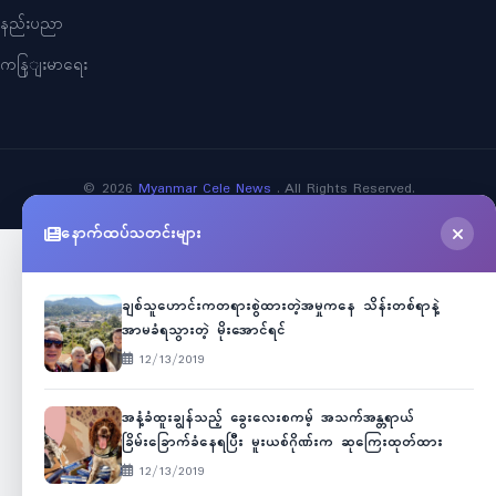
နည်းပညာ
ကနြျးမာရေး
©
2026
Myanmar Cele News
. All Rights Reserved.
နောက်ထပ်သတင်းများ
ချစ်သူဟောင်းကတရားစွဲထားတဲ့အမှုကနေ သိန်းတစ်ရာနဲ့
အာမခံရသွားတဲ့ မိုးအောင်ရင်
12/13/2019
အနံ့ခံထူးချွန်သည့် ခွေးလေးစကမ့် အသက်အန္တရာယ်
ခြိမ်းခြောက်ခံနေရပြီး မူးယစ်ဂိုဏ်းက ဆုကြေးထုတ်ထား
12/13/2019