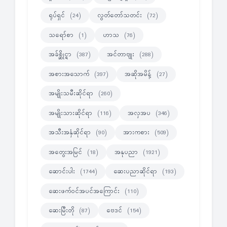
ရုပ်ရှင်
လွတ်တော်သတင်း
(24)
(72)
သရော်စာ
ဟာသ
(1)
(76)
အခ်စ္ဆိုင္ရာ
အင်တာဗျုး
(387)
(288)
အစားအသောက်
အဆိုအမိန့်
(397)
(27)
အမျိုးသမီးဆိုင်ရာ
(260)
အမျိုးသားဆိုင်ရာ
အလှအပ
(116)
(346)
အသီးအနှံဆိုင်ရာ
အားကစား
(90)
(509)
အတွေးအမြင်
အနုပညာ
(18)
(1921)
ဆောင်းပါး
ဆေးပညာဆိုင်ရာ
(1744)
(193)
ဆေးဖက်ဝင်အပင်အကြောင်း
(110)
ဆေးမြီးတို
ဗေဒင်
(87)
(154)