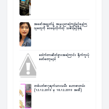
အဖော်အချွတ်နဲ့ အနုပညာကြေးမြင့်နေကြ
သူတွေကို ဝေဖန်လိုက်တဲ့ သင်္ဇာမြင့်မိုရ်
ဒေါက်တာဆိတ်ဖွားအကြောင်း ရိုက်ကူးပုံ
ဖော်တော့မည်
တစ်ပတ်စာ၇ရက်သားသမီး ဟောစာတမ်း
(12.12.2019 မှ 18.12.2019 အထိ)