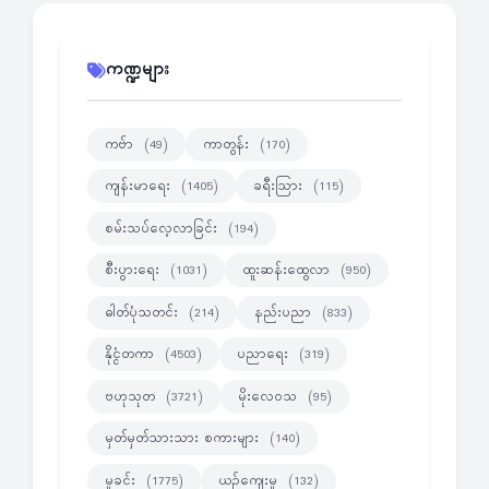
ကဏ္ဍများ
ကဗ်ာ
ကာတွန်း
(49)
(170)
ကျန်းမာရေး
ခရီးသြား
(1405)
(115)
စမ်းသပ်လေ့လာခြင်း
(194)
စီးပွားရေး
ထူးဆန်းထွေလာ
(1031)
(950)
ဓါတ်ပုံသတင်း
နည်းပညာ
(214)
(833)
နိုင္ငံတကာ
ပညာရေး
(4503)
(319)
ဗဟုသုတ
မိုးလေဝသ
(3721)
(95)
မှတ်မှတ်သားသား စကားများ
(140)
မှုခင်း
ယဉ်ကျေးမှု
(1775)
(132)