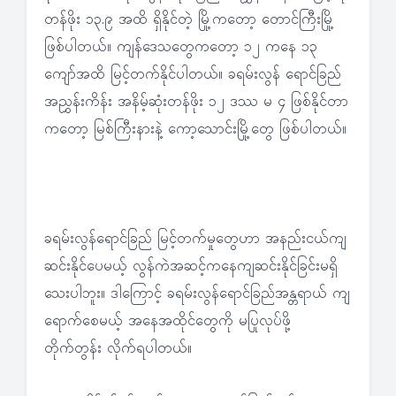
တန်ဖိုး ၁၃.၉ အထိ ရှိနိုင်တဲ့ မြို့ကတော့ တောင်ကြီးမြို့
ဖြစ်ပါတယ်။ ကျန်ဒေသတွေကတော့ ၁၂ ကနေ ၁၃
ကျော်အထိ မြင့်တက်နိုင်ပါတယ်။ ခရမ်းလွန် ရောင်ခြည်
အညွှန်းကိန်း အနိမ့်ဆုံးတန်ဖိုး ၁၂ ဒဿ မ ၄ ဖြစ်နိုင်တာ
ကတော့ မြစ်ကြီးနားနဲ့ ကော့သောင်းမြို့တွေ ဖြစ်ပါတယ်။
ခရမ်းလွန်ရောင်ခြည် မြင့်တက်မှုတွေဟာ အနည်းငယ်ကျ
ဆင်းနိုင်ပေမယ့် လွန်ကဲအဆင့်ကနေကျဆင်းနိုင်ခြင်းမရှိ
သေးပါဘူး။ ဒါကြောင့် ခရမ်းလွန်ရောင်ခြည်အန္တရာယ် ကျ
ရောက်စေမယ့် အနေအထိုင်တွေကို မပြုလုပ်ဖို့
တိုက်တွန်း လိုက်ရပါတယ်။