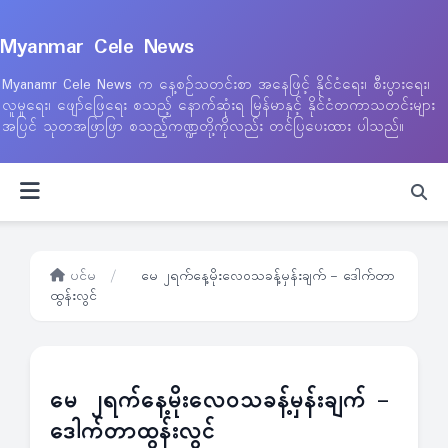
Myanmar Cele News
Myanamr Cele News က နေ့စဉ်သတင်းစာ အနေဖြင့် နိုင်ငံရေး၊ စီးပွားရေး၊
လူမှုရေး၊ ဖျော်ဖြေရေး စသည့် နောက်ဆုံးရ မြန်မာနှင့် နိုင်ငံတကာသတင်းများ
အပြင် သုတအဖြာဖြာ စသည့်ကဏ္ဍတို့ကိုလည်း တင်ပြပေးထား ပါသည်။
ပင်မ
/
မေ ၂ရက်နေ့မိုးလေဝသခန့်မှန်းချက် – ဒေါက်တာ
ထွန်းလွင်
မေ ၂ရက်နေ့မိုးလေဝသခန့်မှန်းချက် –
ဒေါက်တာထွန်းလွင်