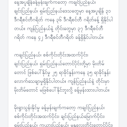
နေ့အပူချိန်ခန့်မှန်းချက်ကတော့ ကချင်ပြည်နယ်၊
ချင်းပြည်နယ်၊ ရှမ်းပြည်နယ်ဒေသတွေမှာ နေ့အပူချိန် ၃၁
ဒီဂရီစင်တီဂရိတ် ကနေ ၃၆ ဒီဂရီစင်တီ ဂရိတ်ခန့် ရှိနိုင်ပါ
တယ်။ ကျန်ပြည်နယ်နဲ့ တိုင်းတွေမှာ ၃၇ ဒီဂရီစင်တီ
ဂရိတ် ကနေ ၄၂ ဒီဂရီစင်တီဂရိတ် ခန့်ရှိနိုင်ပါတယ်။
ကချင်ပြည်နယ်၊ စစ်ကိုင်းတိုင်းအထက်ပိုင်း၊
ချင်းပြည်နယ်၊ ရှမ်းပြည်နယ်တောင်ပိုင်းတို့မှာ မိုးတိမ်
တောင် ဖြစ်ပေါ်နိုင်မှု ၂၅ ရာခိုင်နှုန်းကနေ ၃၅ ရာခိုင်နှုန်း
လောက်သေချာမှုရှိနိုင်ပါတယ်။ ကျန်ပြည်နယ်နဲ့ တိုင်းမှာ
မိုးတိမ်တောင် မဖြစ်ပေါ်နိုင်ဘူးလို့ ခန့်မှန်းထားပါတယ်။
မိုးရွာသွန်းနိုင်မှု ခန့်မှန်းချက်ကတော့ ကချင်ပြည်နယ်၊
စစ်ကိုင်းတိုင်းအထက်ပိုင်း၊ ချင်းပြည်နယ်မြောက်ပိုင်း၊
ရှမ်းပြည်နယ်၊ ကယားပြည်နယ်၊ မန္တလေးတိုင်းတောင်ပိုင်း၊