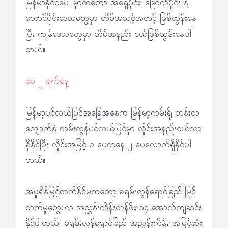
မြန်မာနိုင်ငံပေါ်မှာကတော့ အရှေ့ပိုင်း၊ မြောက်ပိုင်း နဲ့
တောင်ပိုင်းဒေသတွေမှာ တိမ်အသင့်အတင့် ဖြစ်ထွန်းနေ
ပြီး ကျန်ဒေသတွေမှာ တိမ်အနည်း ငယ်ဖြစ်ထွန်းနေပါ
တယ်။
မေ ၂ ရက်နေ့
မြန်မာ့ပင်လယ်ပြင်အခြေအနေက မြန်မာ့ကမ်းရို တန်းတ
လျှောက်နဲ့ ကမ်းလွန်ပင်လယ်ပြင်မှာ လှိုင်းအနည်းငယ်သာ
ရှိနိုင်ပြီး လှိုင်းအမြင့် ၁ ပေကနေ ၂ ပေလောက်ရှိနိုင်ပါ
တယ်။
အပူရှိန်မြင့်တက်နိုင်မှုကတော့ ခရမ်းလွန်ရောင်ခြည် မြင့်
တက်မှုတွေဟာ အညွှန်းကိန်းတန်ဖိုး ၁၄ အောက်ကျဆင်း
နိုင်ပါတယ်။ ခရမ်းလွန်ရောင်ခြည် အညွှန်းကိန်း အမြင့်ဆုံး