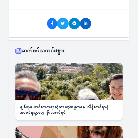
ဆက်စပ်သတင်းများ
ချစ်သူဟောင်းကတရားစွဲထားတဲ့အမှုကနေ သိန်းတစ်ရာနဲ့
အာမခံရသွားတဲ့ မိုးအောင်ရင်