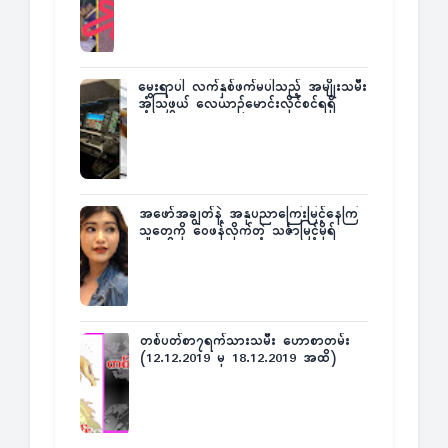
မွေးရာပါ လက်နှစ်ဖက်မပါသည့် အမျိုးသမီး
အံ့သြဖွယ် လေယာဉ်မောင်းလိုင်စင်ရရှိ
အဖော်အချွတ်နဲ့ အနုပညာကြေးမြင့်နေကြ
သူတွေကို ဝေဖန်လိုက်တဲ့ သင်္ဇာမြင့်မိုရ်
တစ်ပတ်စာ၇ရက်သားသမီး ဟောစာတမ်း
(12.12.2019 မှ 18.12.2019 အထိ)