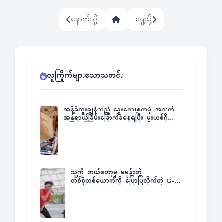
နောက်သို့
ရှေ့သို့
လူကြိုက်များသောသတင်း
အနံ့ခံထူးချွန်သည့် ခွေးလေးစကမ့် အသက်
အန္တရာယ်ခြိမ်းခြောက်ခံနေရပြီး မူးယစ်ဂိုဏ်း
က ဆုကြေးထုတ်ထား
သူ့ကို ဘယ်တော့မှ မမုန်းတဲ့
တစ်စုံတစ်ယောက်ကို ပြောပြလိုက်တဲ့ G-
Fatt