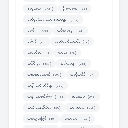
ဗဟုသုတ
မိုးလေဝသ
(3721)
(95)
မှတ်မှတ်သားသား စကားများ
(140)
မှုခင်း
ယဉ်ကျေးမှု
(1775)
(132)
ရုပ်ရှင်
လွတ်တော်သတင်း
(24)
(72)
သရော်စာ
ဟာသ
(1)
(76)
အခ်စ္ဆိုင္ရာ
အင်တာဗျုး
(387)
(288)
အစားအသောက်
အဆိုအမိန့်
(397)
(27)
အမျိုးသမီးဆိုင်ရာ
(260)
အမျိုးသားဆိုင်ရာ
အလှအပ
(116)
(346)
အသီးအနှံဆိုင်ရာ
အားကစား
(90)
(509)
အတွေးအမြင်
အနုပညာ
(18)
(1921)