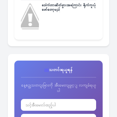
ဒေါက်တာဆိတ်ဖွားအကြောင်း ရိုက်ကူးပုံ
ဖော်တော့မည်
သတင်းရယူရန်
နေ့စဥျသတငျးမြားကို အီးမေးလျဖွင့ျ လကျခံရယူ
ပါ