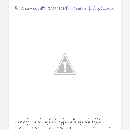
Anonymous
5/07/2014
Feature
,
ပြည်တွင်းသတင်း
လာမယ့် ၂၀၁၆ ခုနှစ်ကို မြန်မာ့ခရီးသွားနှစ်အဖြစ်