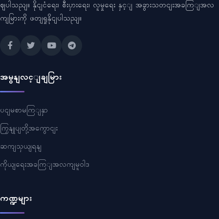
ဈပါသညျ။ နိုငျငံရေး၊ စီးပှားရေး၊ လူမှုရေး နှင့ျ အခွားသတငျးအခကြျအလ
ကျမြားကို ဖတျရှုနိုငျပါသညျ။
အမွနျလင့ျချမြား
ပငျမစာမကြျနှာ
ကြှနျုပျတို့အကွောငျး
ဆကျသှယျရနျ
ကိုယျရေးအခကြျအလကျမူဝါဒ
ကဏ္ဍများ