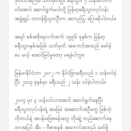
ဒုတိယအကြိမ် သတ်မှတ်ပြီး ခရီးသွား ၇ သန်းလောက်
ဝင်အောင် ဆောင်ရွက်မယ်လို့ မြန်မာ့ခရီးသွားလုပ်ငန်း
အဖွဲ့ချုပ် တာဝန်ရှိသူတဦးက အတည်ပြု ပြောဆိုပါတယ်။
အရင် စစ်အစိုးရလက်ထက် ၁၉၉၆ ခုနှစ်က မြန်မာ့
ခရီးသွားနှစ်အဖြစ် သတ်မှတ် အကောင်အထည် ဖော်ခဲ့
ပေ မယ့် အောင်မြင်မှုတော့ မရခဲ့ပါဘူး။
မြန်မာနိုင်ငံဟာ ၂၀၁၂ က နိုင်ငံခြားခရီးသည် ၁ သန်းဝင်ခဲ့
ပြီး ၂၀၁၃ ခုနှစ်မှာ ခရီးသည် ၂ သန်း ဝင်ခဲ့ပါတယ်။
၂၀၁၄ မှာ ၃ သန်းဝင်လာအောင် ဆောင်ရွက်နေပြီး
ခရီးသွားလုပ်ငန်းရဲ့ အခြေခံ အဆောက်အဦတွေ ဖြစ်တဲ့
ဟိုတယ်နဲ့ အပန်းဖြေစခန်းတွေ တိုးချဲ့ တည်ဆောက်နေ
တာအပြင် အီး – ဗီဇာစနစ် အကောင်အထည် ဖော်ဖို့