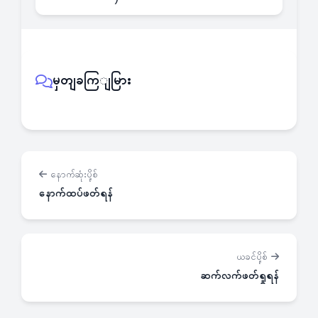
မှတျခကြျမြား
နောက်ဆုံးပို့စ်
နောက်ထပ်ဖတ်ရန်
ယခင်ပို့စ်
ဆက်လက်ဖတ်ရှုရန်