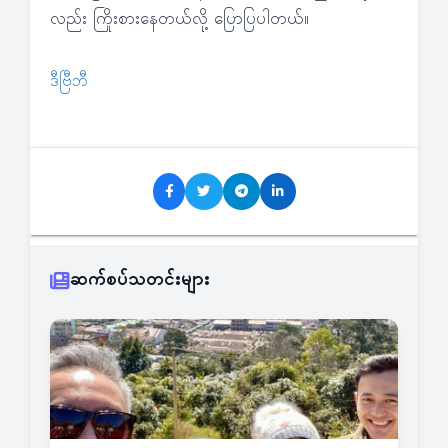
လည်း ကြိုးစားနေတယ်လို့ ပြောပြပါတယ်။
ဒီဗြီဘီ
ဆက်စပ်သတင်းများ