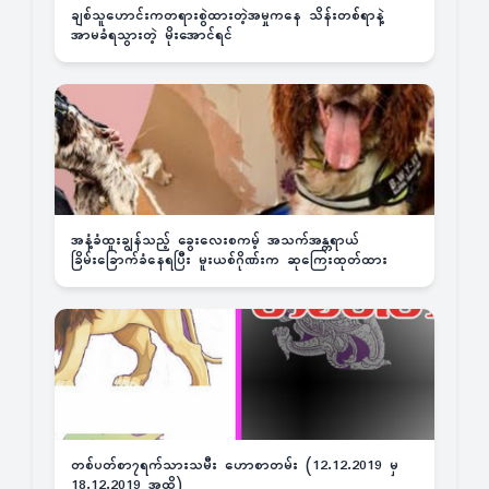
ချစ်သူဟောင်းကတရားစွဲထားတဲ့အမှုကနေ သိန်းတစ်ရာနဲ့
အာမခံရသွားတဲ့ မိုးအောင်ရင်
အနံ့ခံထူးချွန်သည့် ခွေးလေးစကမ့် အသက်အန္တရာယ်
ခြိမ်းခြောက်ခံနေရပြီး မူးယစ်ဂိုဏ်းက ဆုကြေးထုတ်ထား
တစ်ပတ်စာ၇ရက်သားသမီး ဟောစာတမ်း (12.12.2019 မှ
18.12.2019 အထိ)