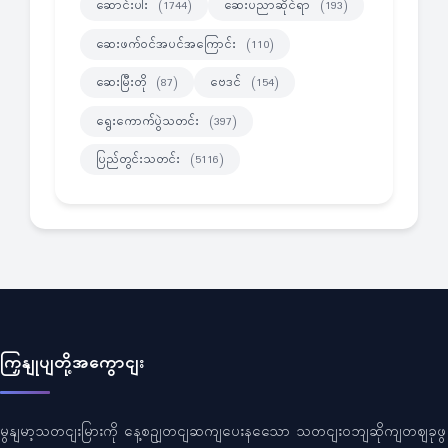
ဆောင်းပါး
ဆေးပညာဆိုင်ရာ
(1744)
(193)
ဆေးဖက်ဝင်အပင်အကြောင်း
(110)
ဆေးမြီးတို
ဗေဒင်
(87)
(154)
ရွေးကောက်ပွဲသတင်း
(397)
ပြည်တွင်းသတင်း
(5116)
ကြှနျုပျတို့အကွောငျး
မွနျမာ့သတငျးမြားကို နေ့စဥျတငျဆကျပေးနသေော သတငျးဝဘျဆိုကျတဈခုဖွ