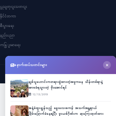
ပွညျတှငျးသတငျး
နိုင်ငံတကာ
စီးပွားရေး
နည်းပညာ
ကနြျးမာရေး
နောက်ထပ်သတင်းများ
©
2026
Myanmar Cele News
. All Rights Reserved.
ချစ်သူဟောင်းကတရားစွဲထားတဲ့အမှုကနေ သိန်းတစ်ရာနဲ့
အာမခံရသွားတဲ့ မိုးအောင်ရင်
12/13/2019
အနံ့ခံထူးချွန်သည့် ခွေးလေးစကမ့် အသက်အန္တရာယ်
ခြိမ်းခြောက်ခံနေရပြီး မူးယစ်ဂိုဏ်းက ဆုကြေးထုတ်ထား