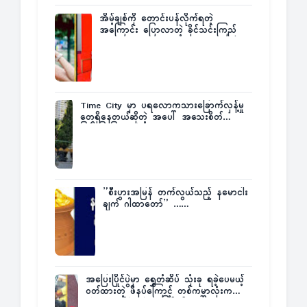
အိမ့်ချစ်ကို တောင်းပန်လိုက်ရတဲ့
အကြောင်း ပြောလာတဲ့ ခိုင်သင်းကြည်
Time City မှာ ပရလောကသားခြောက်လှန့်မှု
တွေရှိနေတယ်ဆိုတဲ့ အပေါ် အသေးစိတ်
ပြန်ပြောပြလာတဲ့ Times City Project
Director ဦးမြတ်မင်း
”စီးပွားအမြန် တက်လွယ်သည့် နမောငါး
ချက် ဂါထာတော်” ……
အပြေးပြိုင်ပွဲမှာ ရွှေတံဆိပ် သုံးခု ရခဲ့ပေမယ့်
ဝတ်ထားတဲ့ ဖိနပ်ကြောင့် တစ်ကမ္ဘာလုံးက
အံ့အားသင့်ခဲ့ရတဲ့ အဖြစ်မှန်