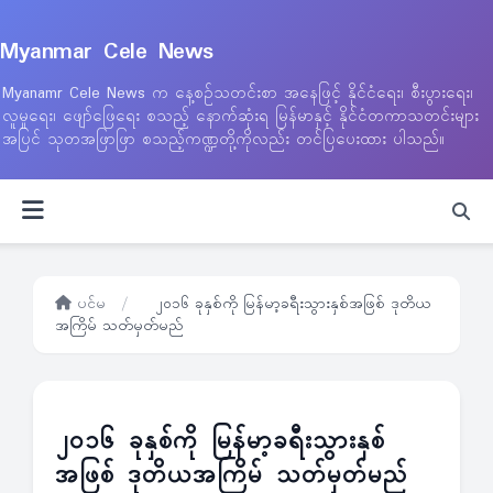
Myanmar Cele News
Myanamr Cele News က နေ့စဉ်သတင်းစာ အနေဖြင့် နိုင်ငံရေး၊ စီးပွားရေး၊
လူမှုရေး၊ ဖျော်ဖြေရေး စသည့် နောက်ဆုံးရ မြန်မာနှင့် နိုင်ငံတကာသတင်းများ
အပြင် သုတအဖြာဖြာ စသည့်ကဏ္ဍတို့ကိုလည်း တင်ပြပေးထား ပါသည်။
ပင်မ
/
၂၀၁၆ ခုနှစ်ကို မြန်မာ့ခရီးသွားနှစ်အဖြစ် ဒုတိယ
အကြိမ် သတ်မှတ်မည်
၂၀၁၆ ခုနှစ်ကို မြန်မာ့ခရီးသွားနှစ်
အဖြစ် ဒုတိယအကြိမ် သတ်မှတ်မည်