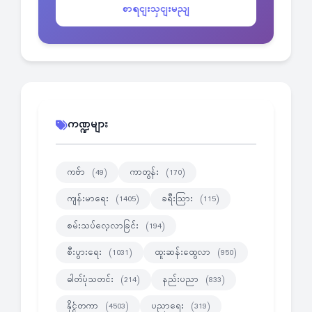
စာရငျးသှငျးမညျ
ကဏ္ဍများ
ကဗ်ာ
ကာတွန်း
(49)
(170)
ကျန်းမာရေး
ခရီးသြား
(1405)
(115)
စမ်းသပ်လေ့လာခြင်း
(194)
စီးပွားရေး
ထူးဆန်းထွေလာ
(1031)
(950)
ဓါတ်ပုံသတင်း
နည်းပညာ
(214)
(833)
နိုင္ငံတကာ
ပညာရေး
(4503)
(319)