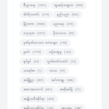
စီးပွားရေး
ထူးဆန်းထွေလာ
(1031)
(950)
ဓါတ်ပုံသတင်း
နည်းပညာ
(214)
(833)
နိုင္ငံတကာ
ပညာရေး
(4503)
(319)
ဗဟုသုတ
မိုးလေဝသ
(3721)
(95)
မှတ်မှတ်သားသား စကားများ
(140)
မှုခင်း
ယဉ်ကျေးမှု
(1775)
(132)
ရုပ်ရှင်
လွတ်တော်သတင်း
(24)
(72)
သရော်စာ
ဟာသ
(1)
(76)
အခ်စ္ဆိုင္ရာ
အင်တာဗျုး
(387)
(288)
အစားအသောက်
အဆိုအမိန့်
(397)
(27)
အမျိုးသမီးဆိုင်ရာ
(260)
အမျိုးသားဆိုင်ရာ
အလှအပ
(116)
(346)