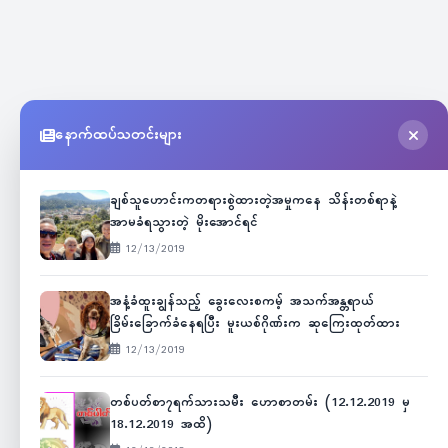
နောက်ထပ်သတင်းများ
ချစ်သူဟောင်းကတရားစွဲထားတဲ့အမှုကနေ သိန်းတစ်ရာနဲ့
အာမခံရသွားတဲ့ မိုးအောင်ရင်
12/13/2019
အနံ့ခံထူးချွန်သည့် ခွေးလေးစကမ့် အသက်အန္တရာယ်
ခြိမ်းခြောက်ခံနေရပြီး မူးယစ်ဂိုဏ်းက ဆုကြေးထုတ်ထား
12/13/2019
တစ်ပတ်စာ၇ရက်သားသမီး ဟောစာတမ်း (12.12.2019 မှ
18.12.2019 အထိ)