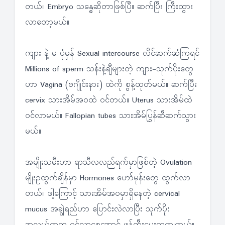
တယ်။ Embryo သန္ဓေဆိုတာဖြစ်ပြီ။ ဆက်ပြီး ကြီးထွား
လာတော့မယ်။
ကျား နဲ့ မ ပုံမှန် Sexual intercourse လိင်ဆက်ဆံကြရင်
Millions of sperm သန်းနဲ့ချီများတဲ့ ကျား-သုက်ပိုးတွေ
ဟာ Vagina (ဗဂျိုင်းနား) ထဲကို စွန့်ထုတ်မယ်။ ဆက်ပြီး
cervix သားအိမ်အဝထဲ ဝင်တယ်။ Uterus သားအိမ်ထဲ
ဝင်လာမယ်။ Fallopian tubes သားအိမ်ပြွန်ဆီဆက်သွား
မယ်။
အမျိုးသမီးဟာ ရာသီလလည်ရက်မှာဖြစ်တဲ့ Ovulation
မျိုးဥထွက်ချိန်မှာ Hormones ဟော်မုန်းတွေ ထွက်လာ
တယ်။ ဒါ့ကြောင့် သားအိမ်အဝမှာရှိနေတဲ့ cervical
mucus အချွဲရည်ဟာ ပြောင်းလဲလာပြီး သုက်ပိုး
အလွယ်တကူ ဝင်လာစေအောင် ဖန်တီးပေးရာကျတယ်။