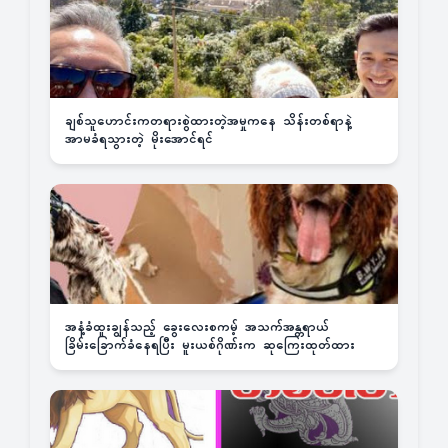
ချစ်သူဟောင်းကတရားစွဲထားတဲ့အမှုကနေ သိန်းတစ်ရာနဲ့
အာမခံရသွားတဲ့ မိုးအောင်ရင်
အနံ့ခံထူးချွန်သည့် ခွေးလေးစကမ့် အသက်အန္တရာယ်
ခြိမ်းခြောက်ခံနေရပြီး မူးယစ်ဂိုဏ်းက ဆုကြေးထုတ်ထား