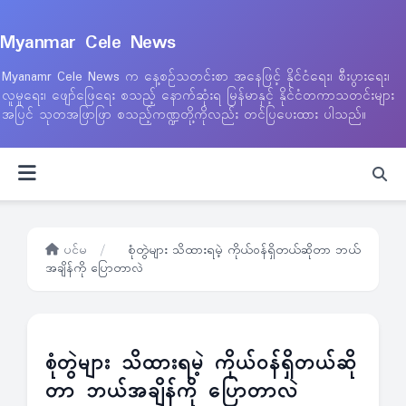
Myanmar Cele News
Myanamr Cele News က နေ့စဉ်သတင်းစာ အနေဖြင့် နိုင်ငံရေး၊ စီးပွားရေး၊
လူမှုရေး၊ ဖျော်ဖြေရေး စသည့် နောက်ဆုံးရ မြန်မာနှင့် နိုင်ငံတကာသတင်းများ
အပြင် သုတအဖြာဖြာ စသည့်ကဏ္ဍတို့ကိုလည်း တင်ပြပေးထား ပါသည်။
ပင်မ
/
စုံတွဲများ သိထားရမဲ့ ကိုယ်ဝန်ရှိတယ်ဆိုတာ ဘယ်
အချိန်ကို ပြောတာလဲ
စုံတွဲများ သိထားရမဲ့ ကိုယ်ဝန်ရှိတယ်ဆို
တာ ဘယ်အချိန်ကို ပြောတာလဲ