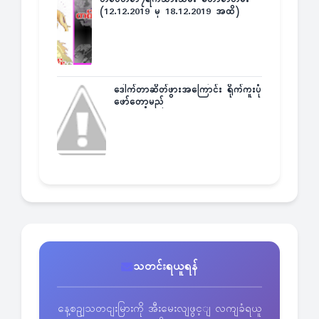
(12.12.2019 မှ 18.12.2019 အထိ)
ဒေါက်တာဆိတ်ဖွားအကြောင်း ရိုက်ကူးပုံ
ဖော်တော့မည်
သတင်းရယူရန်
နေ့စဥျသတငျးမြားကို အီးမေးလျဖွင့ျ လကျခံရယူ