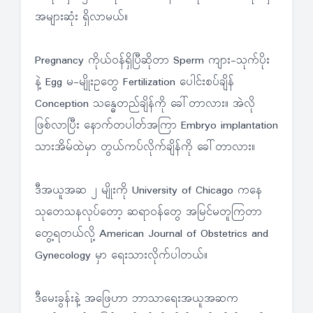
အများဆုံး ရှိလာမယ်။
Pregnancy ကိုယ်ဝန်ရှိပြီဆိုတာ Sperm ကျား-သုက်ပိုး
နဲ့ Egg မ-မျိုးဥတွေ Fertilization ပေါင်းစပ်ချိန်
Conception သန္ဓေတည်ချိန်ကို ခေါ်တာလား။ အဲလို
ဖြစ်လာပြီး နောက်တပါတ်အကြာ Embryo implantation
သားအိမ်ထဲမှာ တွယ်ကပ်လိုက်ချိန်ကို ခေါ်တာလား။
ဒီအယူအဆ ၂ မျိုးကို University of Chicago ကနေ
သုတေသနလုပ်တော့ ဆရာဝန်တွေ အမြင်မတူကြတာ
တွေ့ရတယ်လို့ American Journal of Obstetrics and
Gynecology မှာ ရေးသားလိုက်ပါတယ်။
ဒီမေးခွန်းနဲ့ အဖြေဟာ ဘာသာရေးအယူအဆက