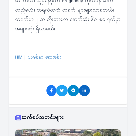
ခေါ်တယ်။ သူရှိနေမှသာ Pregnancy ကိုယ်ဝန် ဆက်
တည်မယ်။ တရက်ထက် တရက် များများလာရတယ်။
တရက်မှာ ၂ ဆ တိုးတာဟာ နောက်ဆုံး ၆ဝ-၈ဝ ရက်မှာ
အများဆုံး ရှိလာမယ်။
HIM | ယမုန်နာ ဆေးခန်း
ဆက်စပ်သတင်းများ