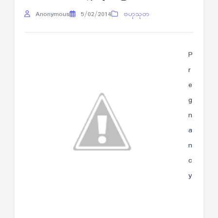
Anonymous
5/02/2014
ဗဟုသုတ
P
r
e
g
n
a
n
c
y