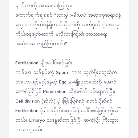
ဖျက်တာကို အားမပေးကြဘူး။
ကောက်ချက်ချရရင် "သားဖွါး-မီးယပ် အထူးကုဆရာဝန်
တွေဟာ ကိုယ်ဝန်ရှိတယ်ဆိုတာကို သတ်မှတ်တဲ့နေရာမှာ
ကိုယ်ဝန်ဖျက်တာကို မလိုလားကြဘဲ၊ ဘာသာရေး
အဆုံးအမ တည်ကြတယ်။"
Fertilization မျိုးပေါင်းစပ်ခြင်း
ကျန်းမာ-သန်စွမ်းတဲ့ Sperm ကျား-သုက်ပိုးတွေထဲက
တခုဟာ ရင့်မှည့်နေတဲ့ Egg မ-မျိုးဥတခုထဲကို အောင်
အောင်မြင်မြင် Penetration ထိုးဖေါက် ဝင်ရောက်ပြီး၊
Cell division (ဆဲလ်) ပွါးခြင်းဖြစ်စဉ် စတင်ပြီဆိုရင်
Fertilization (ဖါတလိုက်ဇေးရှင်း) ပေါင်းစပ်ခြင်း လို့ခေါ်
တယ်။ Embryo သန္ဓေဆိုတာဖြစ်ပြီ။ ဆက်ပြီး ကြီးထွား
လာတော့မယ်။