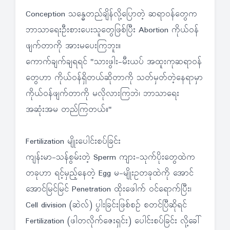
Conception သန္ဓေတည်ချိန်လို့ပြောတဲ့ ဆရာဝန်တွေက
ဘာသာရေးဦးစားပေးသူတွေဖြစ်ပြီး Abortion ကိုယ်ဝန်
ဖျက်တာကို အားမပေးကြဘူး။
ကောက်ချက်ချရရင် "သားဖွါး-မီးယပ် အထူးကုဆရာဝန်
တွေဟာ ကိုယ်ဝန်ရှိတယ်ဆိုတာကို သတ်မှတ်တဲ့နေရာမှာ
ကိုယ်ဝန်ဖျက်တာကို မလိုလားကြဘဲ၊ ဘာသာရေး
အဆုံးအမ တည်ကြတယ်။"
Fertilization မျိုးပေါင်းစပ်ခြင်း
ကျန်းမာ-သန်စွမ်းတဲ့ Sperm ကျား-သုက်ပိုးတွေထဲက
တခုဟာ ရင့်မှည့်နေတဲ့ Egg မ-မျိုးဥတခုထဲကို အောင်
အောင်မြင်မြင် Penetration ထိုးဖေါက် ဝင်ရောက်ပြီး၊
Cell division (ဆဲလ်) ပွါးခြင်းဖြစ်စဉ် စတင်ပြီဆိုရင်
Fertilization (ဖါတလိုက်ဇေးရှင်း) ပေါင်းစပ်ခြင်း လို့ခေါ်