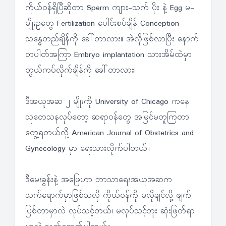
ကိုယ်ဝန်ရှိပြီဆိုတာ Sperm ကျား-သုက် ပိုး နဲ့ Egg မ-
မျိုးဥတွေ Fertilization ပေါင်းစပ်ချိန် Conception
သန္ဓေတည်ချိန်ကို ခေါ်တာလား။ အဲလိုဖြစ်လာပြီး နောက်
တပါတ်အကြာ Embryo implantation သားအိမ်ထဲမှာ
တွယ်ကပ်လိုက်ချိန်ကို ခေါ်တာလား။
ဒီအယူအဆ ၂ မျိုးကို University of Chicago ကနေ
သုတေသနလုပ်တော့ ဆရာဝန်တွေ အမြင်မတူကြတာ
တွေ့ရတယ်လို့ American Journal of Obstetrics and
Gynecology မှာ ရေးသားလိုက်ပါတယ်။
ဒီမေးခွန်းနဲ့ အဖြေဟာ ဘာသာရေးအယူအဆက
သက်ရောက်မှာဖြစ်သလို ကိုယ်ဝန်ကို မလိုချင်လို့ ဖျက်
ပြစ်တာမှာလဲ လုပ်သင့်တယ်၊ မလုပ်သင့်ဘူး ဆုံးဖြတ်ရာ