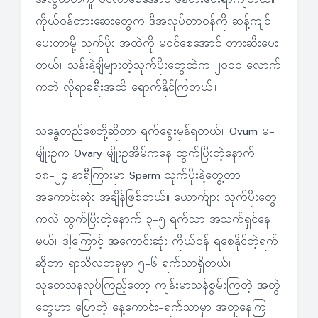
ကိုယ်ဝန်တားဆေးတွေက ဒီအလုပ်တာဝန်ကို ဆန့်ကျင်
ပေးတာမို့ သုက်ပိုး အထဲကို မဝင်စေအောင် တားဆီးပေး
တယ်။ သန်းနဲ့ချီများတဲ့သုက်ပိုးတွေထဲက ၂ဝဝဝ လောက်
ကဘဲ လိုရာခရီးအထိ ရောက်နိုင်ကြတယ်။
သန္ဓေတည်စေဘို့ဆိုတာ ရက်ရွေးမှန်ရတယ်။ Ovum မ-
မျိုးဥက Ovary မျိုးဥအိမ်ကနေ ထွက်ပြီးတဲ့နောက်
၁၈-၂၄ နာရီကြားမှာ Sperm သုက်ပိုးနဲ့တွေ့တာ
အကောင်းဆုံး အချိန်ဖြစ်တယ်။ ယောက်ျား သုက်ပိုးတွေ
ကလဲ ထွက်ပြီးတဲ့နောက် ၃-၅ ရက်သာ အသက်ရှင်နေ
မယ်။ ဒါ့ကြောင့် အကောင်းဆုံး ကိုယ်ဝန် ရစေနိုင်တဲ့ရက်
ဆိုတာ ရာသီလတခုမှာ ၅-၆ ရက်သာရှိတယ်။
သုတေသနလုပ်ကြည့်တော့ ကျန်းမာသန်စွမ်းကြတဲ့ အတွဲ
တွေဟာ ပြောတဲ့ နေ့ကောင်း-ရက်သာမှာ အတူနေကြ