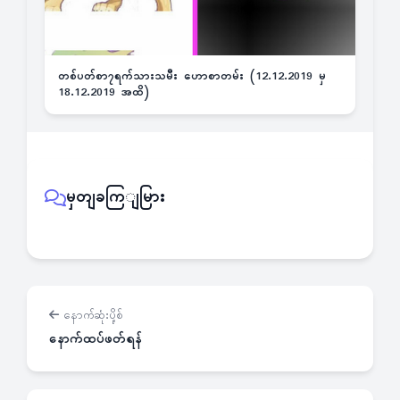
တစ်ပတ်စာ၇ရက်သားသမီး ဟောစာတမ်း (12.12.2019 မှ
18.12.2019 အထိ)
မှတျခကြျမြား
နောက်ဆုံးပို့စ်
နောက်ထပ်ဖတ်ရန်