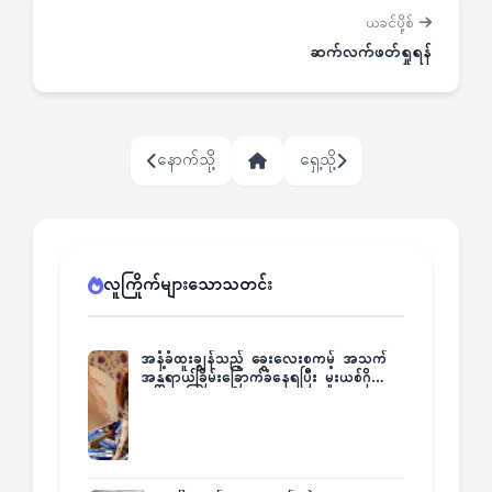
ယခင်ပို့စ်
ဆက်လက်ဖတ်ရှုရန်
နောက်သို့
ရှေ့သို့
လူကြိုက်များသောသတင်း
အနံ့ခံထူးချွန်သည့် ခွေးလေးစကမ့် အသက်
အန္တရာယ်ခြိမ်းခြောက်ခံနေရပြီး မူးယစ်ဂိုဏ်း
က ဆုကြေးထုတ်ထား