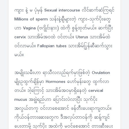
ကျား နဲ့ မ ပုံမှန် Sexual intercourse လိင်ဆက်ဆံကြရင်
Millions of sperm သန်းနဲ့ချီများတဲ့ ကျား-သုက်ပိုးတွေ
ဟာ Vagina (ဗဂျိုင်းနား) ထဲကို စွန့်ထုတ်မယ်။ ဆက်ပြီး
cervix သားအိမ်အဝထဲ ဝင်တယ်။ Uterus သားအိမ်ထဲ
ဝင်လာမယ်။ Fallopian tubes သားအိမ်ပြွန်ဆီဆက်သွား
မယ်။
အမျိုးသမီးဟာ ရာသီလလည်ရက်မှာဖြစ်တဲ့ Ovulation
မျိုးဥထွက်ချိန်မှာ Hormones ဟော်မုန်းတွေ ထွက်လာ
တယ်။ ဒါ့ကြောင့် သားအိမ်အဝမှာရှိနေတဲ့ cervical
mucus အချွဲရည်ဟာ ပြောင်းလဲလာပြီး သုက်ပိုး
အလွယ်တကူ ဝင်လာစေအောင် ဖန်တီးပေးရာကျတယ်။
ကိုယ်ဝန်တားဆေးတွေက ဒီအလုပ်တာဝန်ကို ဆန့်ကျင်
ပေးတာမို့ သုက်ပိုး အထဲကို မဝင်စေအောင် တားဆီးပေး