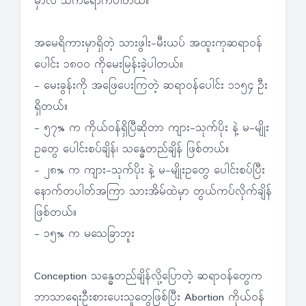
မှာလဲ သက်ရောက်ပါတယ်။
အမေရိကားမှာရှိတဲ့ သားဖွါး-မီးယပ် အထူးကုဆရာဝန်
ပေါင်း ၁၈ဝဝ ကိုမေးမြန်းခဲ့ပါတယ်။
- မေးခွန်းကို အဖြေပေးကြတဲ့ ဆရာဝန်ပေါင်း ၁၁၅၄ ဦး
ရှိတယ်။
- ၅၇% က ကိုယ်ဝန်ရှိပြီဆိုတာ ကျား-သုက်ပိုး နဲ့ မ-မျိုး
ဥတွေ ပေါင်းစပ်ချိန်၊ သန္ဓေတည်ချိန် ဖြစ်တယ်။
- ၂၈% က ကျား-သုက်ပိုး နဲ့ မ-မျိုးဥတွေ ပေါင်းစပ်ပြီး
နောက်တပါတ်အကြာ သားအိမ်ထဲမှာ တွယ်ကပ်လိုက်ချိန်
ဖြစ်တယ်။
- ၁၅% က မသေခြာဘူး
Conception သန္ဓေတည်ချိန်လို့ပြောတဲ့ ဆရာဝန်တွေက
ဘာသာရေးဦးစားပေးသူတွေဖြစ်ပြီး Abortion ကိုယ်ဝန်