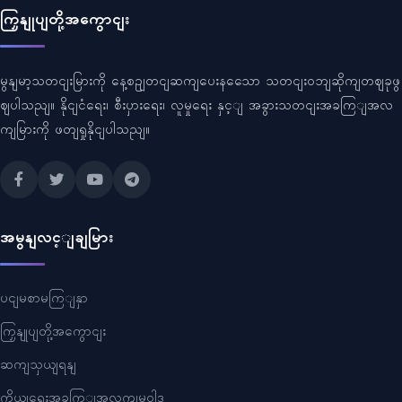
ကြှနျုပျတို့အကွောငျး
မွနျမာ့သတငျးမြားကို နေ့စဥျတငျဆကျပေးနသေော သတငျးဝဘျဆိုကျတဈခုဖွ
ဈပါသညျ။ နိုငျငံရေး၊ စီးပှားရေး၊ လူမှုရေး နှင့ျ အခွားသတငျးအခကြျအလ
ကျမြားကို ဖတျရှုနိုငျပါသညျ။
အမွနျလင့ျချမြား
ပငျမစာမကြျနှာ
ကြှနျုပျတို့အကွောငျး
ဆကျသှယျရနျ
ကိုယျရေးအခကြျအလကျမူဝါဒ