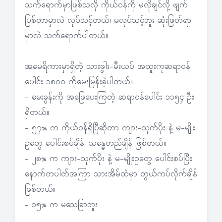
သက်ရောက်မှာဖြစ်သလို ကိုယ်ဝန်ကို မလိုချင်လို့ ဖျက်
ပြစ်တာမှာလဲ လုပ်သင့်တယ်၊ မလုပ်သင့်ဘူး ဆုံးဖြတ်ရာ
မှာလဲ သက်ရောက်ပါတယ်။
အမေရိကားမှာရှိတဲ့ သားဖွါး-မီးယပ် အထူးကုဆရာဝန်
ပေါင်း ၁၈ဝဝ ကိုမေးမြန်းခဲ့ပါတယ်။
- မေးခွန်းကို အဖြေပေးကြတဲ့ ဆရာဝန်ပေါင်း ၁၁၅၄ ဦး
ရှိတယ်။
- ၅၇% က ကိုယ်ဝန်ရှိပြီဆိုတာ ကျား-သုက်ပိုး နဲ့ မ-မျိုး
ဥတွေ ပေါင်းစပ်ချိန်၊ သန္ဓေတည်ချိန် ဖြစ်တယ်။
- ၂၈% က ကျား-သုက်ပိုး နဲ့ မ-မျိုးဥတွေ ပေါင်းစပ်ပြီး
နောက်တပါတ်အကြာ သားအိမ်ထဲမှာ တွယ်ကပ်လိုက်ချိန်
ဖြစ်တယ်။
- ၁၅% က မသေခြာဘူး