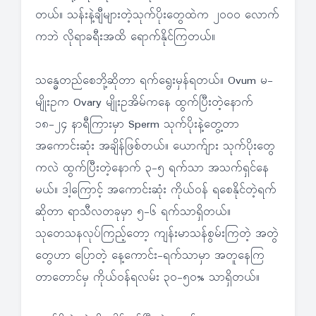
တယ်။ သန်းနဲ့ချီများတဲ့သုက်ပိုးတွေထဲက ၂ဝဝဝ လောက်
ကဘဲ လိုရာခရီးအထိ ရောက်နိုင်ကြတယ်။
သန္ဓေတည်စေဘို့ဆိုတာ ရက်ရွေးမှန်ရတယ်။ Ovum မ-
မျိုးဥက Ovary မျိုးဥအိမ်ကနေ ထွက်ပြီးတဲ့နောက်
၁၈-၂၄ နာရီကြားမှာ Sperm သုက်ပိုးနဲ့တွေ့တာ
အကောင်းဆုံး အချိန်ဖြစ်တယ်။ ယောက်ျား သုက်ပိုးတွေ
ကလဲ ထွက်ပြီးတဲ့နောက် ၃-၅ ရက်သာ အသက်ရှင်နေ
မယ်။ ဒါ့ကြောင့် အကောင်းဆုံး ကိုယ်ဝန် ရစေနိုင်တဲ့ရက်
ဆိုတာ ရာသီလတခုမှာ ၅-၆ ရက်သာရှိတယ်။
သုတေသနလုပ်ကြည့်တော့ ကျန်းမာသန်စွမ်းကြတဲ့ အတွဲ
တွေဟာ ပြောတဲ့ နေ့ကောင်း-ရက်သာမှာ အတူနေကြ
တာတောင်မှ ကိုယ်ဝန်ရလမ်း ၃ဝ-၅ဝ% သာရှိတယ်။