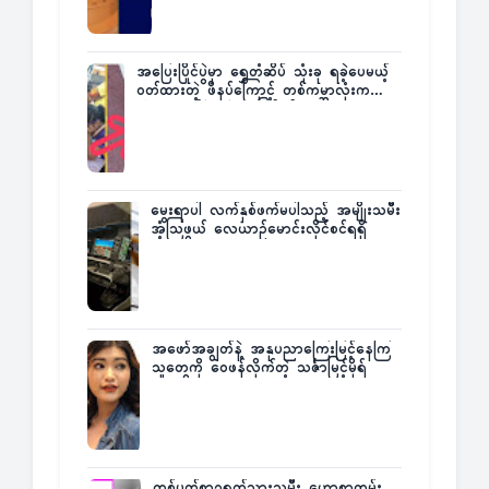
အပြေးပြိုင်ပွဲမှာ ရွှေတံဆိပ် သုံးခု ရခဲ့ပေမယ့်
ဝတ်ထားတဲ့ ဖိနပ်ကြောင့် တစ်ကမ္ဘာလုံးက
အံ့အားသင့်ခဲ့ရတဲ့ အဖြစ်မှန်
မွေးရာပါ လက်နှစ်ဖက်မပါသည့် အမျိုးသမီး
အံ့သြဖွယ် လေယာဉ်မောင်းလိုင်စင်ရရှိ
အဖော်အချွတ်နဲ့ အနုပညာကြေးမြင့်နေကြ
သူတွေကို ဝေဖန်လိုက်တဲ့ သင်္ဇာမြင့်မိုရ်
တစ်ပတ်စာ၇ရက်သားသမီး ဟောစာတမ်း