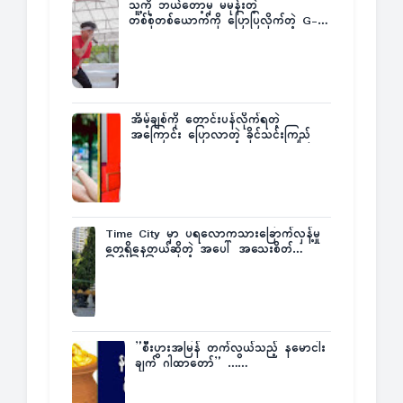
သူ့ကို ဘယ်တော့မှ မမုန်းတဲ့
တစ်စုံတစ်ယောက်ကို ပြောပြလိုက်တဲ့ G-
Fatt
အိမ့်ချစ်ကို တောင်းပန်လိုက်ရတဲ့
အကြောင်း ပြောလာတဲ့ ခိုင်သင်းကြည်
Time City မှာ ပရလောကသားခြောက်လှန့်မှု
တွေရှိနေတယ်ဆိုတဲ့ အပေါ် အသေးစိတ်
ပြန်ပြောပြလာတဲ့ Times City Project
Director ဦးမြတ်မင်း
”စီးပွားအမြန် တက်လွယ်သည့် နမောငါး
ချက် ဂါထာတော်” ……