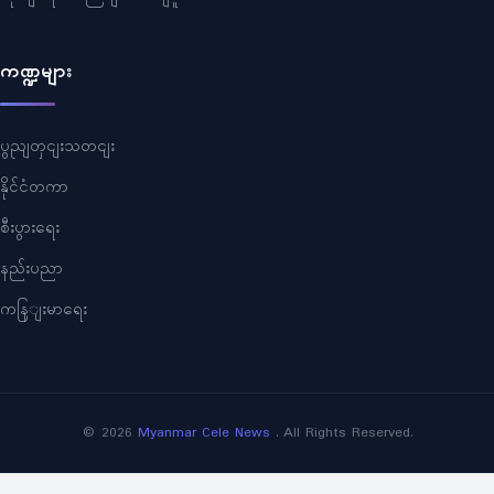
ကဏ္ဍများ
ပွညျတှငျးသတငျး
နိုင်ငံတကာ
စီးပွားရေး
နည်းပညာ
ကနြျးမာရေး
©
2026
Myanmar Cele News
. All Rights Reserved.