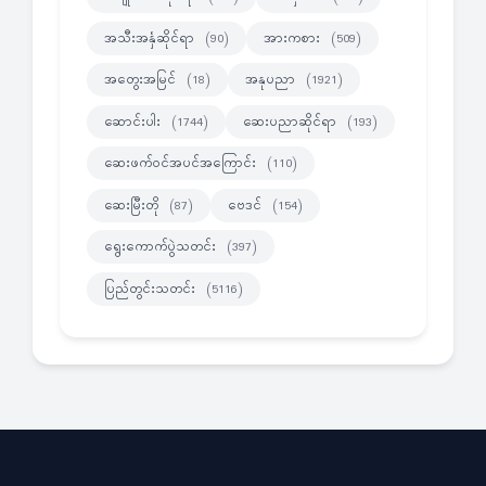
အသီးအနှံဆိုင်ရာ
အားကစား
(90)
(509)
အတွေးအမြင်
အနုပညာ
(18)
(1921)
ဆောင်းပါး
ဆေးပညာဆိုင်ရာ
(1744)
(193)
ဆေးဖက်ဝင်အပင်အကြောင်း
(110)
ဆေးမြီးတို
ဗေဒင်
(87)
(154)
ရွေးကောက်ပွဲသတင်း
(397)
ပြည်တွင်းသတင်း
(5116)