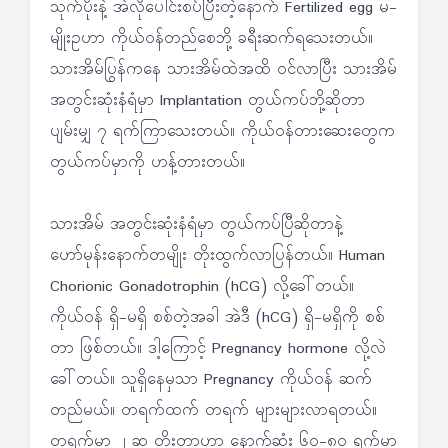
သုက်ပိုးနဲ့ အဲလိုပေါင်းစပ်ပြီးတဲ့နောက် Fertilized egg မ-
မျိုးဥဟာ ကိုယ်ဝန်တည်စေဘို့ ခရီးဆက်ရသေးတယ်။
သားအိမ်ပြွန်ကနေ သားအိမ်ထဲအထိ ဝင်လာပြီး သားအိမ်
အတွင်းဆုံးနံရံမှာ Implantation တွယ်ကပ်ဘို့ဆိုတာ
ပျမ်းမျှ ၇ ရက်ကြာသေးတယ်။ ကိုယ်ဝန်တားဆေးတွေက
တွယ်ကပ်မှာကို ဟန့်တားတယ်။
သားအိမ် အတွင်းဆုံးနံရံမှာ တွယ်ကပ်ပြီဆိုတာနဲ့
ဟော်မုန်းနောက်တမျိုး တိုးထွက်လာပြန်တယ်။ Human
Chorionic Gonadotrophin (hCG) လို့ခေါ်တယ်။
ကိုယ်ဝန် ရှိ-မရှိ စစ်တဲ့အခါ အဲဒီ (hCG) ရှိ-မရှိကို စစ်
တာ ဖြစ်တယ်။ ဒါ့ကြောင့် Pregnancy hormone လို့လဲ
ခေါ်တယ်။ သူရှိနေမှသာ Pregnancy ကိုယ်ဝန် ဆက်
တည်မယ်။ တရက်ထက် တရက် များများလာရတယ်။
တရက်မှာ ၂ ဆ တိုးတာဟာ နောက်ဆုံး ၆ဝ-၈ဝ ရက်မှာ