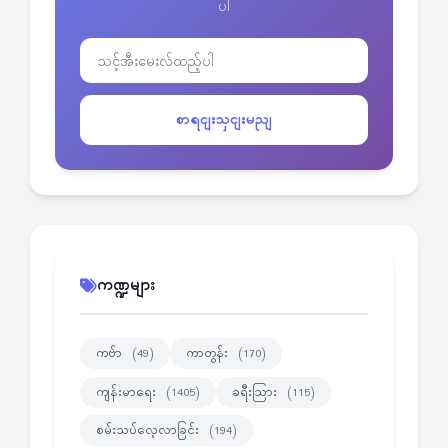
ပါ
စာရငျးသှငျးမညျ
ကဏ္ဍများ
ကဗ်ာ
ကာတွန်း
(49)
(170)
ကျန်းမာရေး
ခရီးသြား
(1405)
(115)
စမ်းသပ်လေ့လာခြင်း
(194)