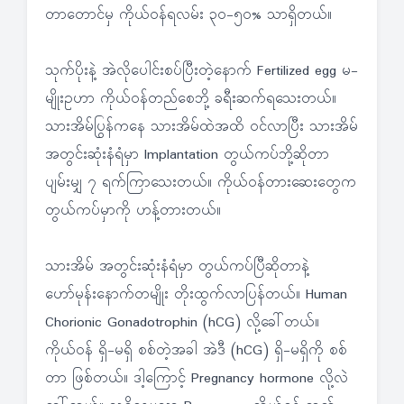
တာတောင်မှ ကိုယ်ဝန်ရလမ်း ၃ဝ-၅ဝ% သာရှိတယ်။
သုက်ပိုးနဲ့ အဲလိုပေါင်းစပ်ပြီးတဲ့နောက် Fertilized egg မ-
မျိုးဥဟာ ကိုယ်ဝန်တည်စေဘို့ ခရီးဆက်ရသေးတယ်။
သားအိမ်ပြွန်ကနေ သားအိမ်ထဲအထိ ဝင်လာပြီး သားအိမ်
အတွင်းဆုံးနံရံမှာ Implantation တွယ်ကပ်ဘို့ဆိုတာ
ပျမ်းမျှ ၇ ရက်ကြာသေးတယ်။ ကိုယ်ဝန်တားဆေးတွေက
တွယ်ကပ်မှာကို ဟန့်တားတယ်။
သားအိမ် အတွင်းဆုံးနံရံမှာ တွယ်ကပ်ပြီဆိုတာနဲ့
ဟော်မုန်းနောက်တမျိုး တိုးထွက်လာပြန်တယ်။ Human
Chorionic Gonadotrophin (hCG) လို့ခေါ်တယ်။
ကိုယ်ဝန် ရှိ-မရှိ စစ်တဲ့အခါ အဲဒီ (hCG) ရှိ-မရှိကို စစ်
တာ ဖြစ်တယ်။ ဒါ့ကြောင့် Pregnancy hormone လို့လဲ