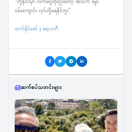
“တို့နိုင်ငံမှာ လက်ဝှေ့ထိုးပြီးတော့ အသက် မွေး
ဝမ်းကျောင်း လုပ်လို့မရနိုင်ဘူး”
ထက်နိုင်ဇော် | ဧရာဝတီ
ဆက်စပ်သတင်းများ