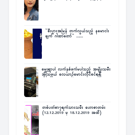
”စီးပွားအမြန် တက်လွယ်သည့် နမောငါး
ချက် ဂါထာတော်” ……
မွေးရာပါ လက်နှစ်ဖက်မပါသည့် အမျိုးသမီး
အံ့သြဖွယ် လေယာဉ်မောင်းလိုင်စင်ရရှိ
တစ်ပတ်စာ၇ရက်သားသမီး ဟောစာတမ်း
(12.12.2019 မှ 18.12.2019 အထိ)