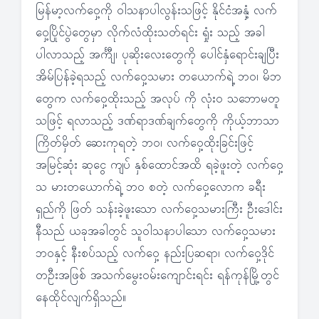
မြန်မာ့လက်ဝှေ့ကို ဝါသနာပါလွန်းသဖြင့် နိုင်ငံအနှံ့ လက်
ဝှေ့ပြိုင်ပွဲတွေမှာ လိုက်လံထိုးသတ်ရင်း ရှုံး သည့် အခါ
ပါလာသည့် အင်္ကျီ၊ ပုဆိုးလေးတွေကို ပေါင်နှံရောင်းချပြီး
အိမ်ပြန်ခဲ့ရသည့် လက်ဝှေ့သမား တယောက်ရဲ့ ဘဝ၊ မိဘ
တွေက လက်ဝှေ့ထိုးသည့် အလုပ် ကို လုံးဝ သဘောမတူ
သဖြင့် ရလာသည့် ဒဏ်ရာဒဏ်ချက်တွေကို ကိုယ့်ဘာသာ
ကြိတ်မှိတ် ဆေးကုရတဲ့ ဘဝ၊ လက်ဝှေ့ထိုးခြင်းဖြင့်
အမြင့်ဆုံး ဆုငွေ ကျပ် နှစ်ထောင်အထိ ရခဲ့ဖူးတဲ့ လက်ဝှေ့
သ မားတယောက်ရဲ့ ဘဝ စတဲ့ လက်ဝှေ့လောက ခရီး
ရှည်ကို ဖြတ် သန်းခဲ့ဖူးသော လက်ဝှေ့သမားကြီး ဦးဒေါင်း
နီသည် ယခုအခါတွင် သူဝါသနာပါသော လက်ဝှေ့သမား
ဘဝနှင့် နီးစပ်သည့် လက်ဝှေ့ နည်းပြဆရာ၊ လက်ဝှေ့ဒိုင်
တဦးအဖြစ် အသက်မွေးဝမ်းကျောင်းရင်း ရန်ကုန်မြို့တွင်
နေထိုင်လျက်ရှိသည်။