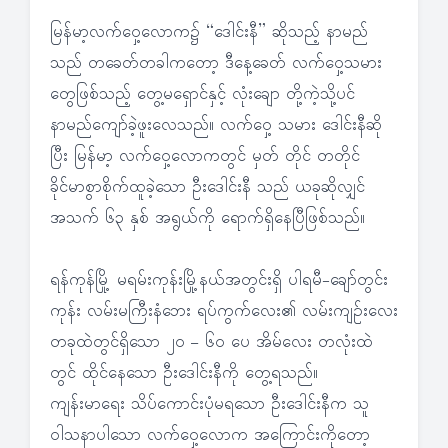
မြန်မာ့လက်ဝှေ့လောက၌ “ဒေါင်းနီ” ဆိုသည့် နာမည်
သည် တခေတ်တခါကတော့ ဒီနေ့ခေတ် လက်ဝှေ့သမား
တွေဖြစ်သည့် တွေ့မရှောင်နှင့် လုံးချော တို့ကဲ့သို့ပင်
နာမည်ကျော်ခဲ့ဖူးလေသည်။ လက်ဝှေ့ သမား ဒေါင်းနီဆို
ပြီး မြန်မာ့ လက်ဝှေ့လောကတွင် မှတ် တိုင် တတိုင်
ခိုင်မာစွာစိုက်ထူခဲ့သော ဦးဒေါင်းနီ သည် ယခုဆိုလျှင်
အသက် ၆၃ နှစ် အရွယ်ကို ရောက်ရှိနေပြီဖြစ်သည်။
ရန်ကုန်မြို့ မရမ်းကုန်းမြို့နယ်အတွင်းရှိ ပါရမီ-ချော်တွင်း
ကုန်း လမ်းမကြီးနံဘေး ရပ်ကွက်လေး၏ လမ်းကျဉ်းလေး
တခုထဲတွင်ရှိသော ၂၀ – ၆၀ ပေ အိမ်လေး တလုံးထဲ
တွင် ထိုင်နေသော ဦးဒေါင်းနီကို တွေ့ရသည်။
ကျန်းမာရေး သိပ်ကောင်းပုံမရသော ဦးဒေါင်းနီက သူ
ဝါသနာပါသော လက်ဝှေ့လောက အကြောင်းကိုတော့