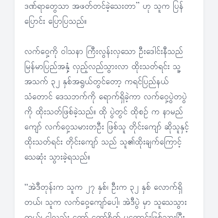
ဒဏ်ရာတွေသာ အဖတ်တင်ခဲ့သေးတာ” ဟု သူက ပြန်
ပြောင်း ပြောပြသည်။
လက်ဝှေ့ကို ဝါသနာ ကြီးလွန်းလှသော ဦးဒေါင်းနီသည်
မြန်မာပြည်အနှံ့ လှည့်လည်သွားလာ ထိုးသတ်ရင်း သူ့
အသက် ၃၂ နှစ်အရွယ်တွင်တော့ ကရင်ပြည်နယ်
သံတောင် ဒေသဘက်ကို ရောက်ရှိခဲ့ကာ လက်ဝှေ့ပွဲတပွဲ
ကို ထိုးသတ်ဖြစ်ခဲ့သည်။ ထို ပွဲတွင် ထိုစဉ် က နာမည်
ကျော် လက်ဝှေ့သမားတဦး ဖြစ်သူ တိုင်းကျော် ဆိုသူနှင့်
ထိုးသတ်ရင်း တိုင်းကျော် သည် သူ၏ထိုးချက်ကြောင့်
သေဆုံး သွားခဲ့ရသည်။
“အဲဒီတုန်းက သူက ၂၇ နှစ်၊ ဦးက ၃၂ နှစ် လောက်ရှိ
တယ်၊ သူက လက်ဝှေ့ကျော်ပေါ့၊ အဲဒီပွဲ မှာ သူသေသွား
တယ်၊ ငါလည်း တော် တော်စိတ် မကောင်းဖြစ်သွားပြီး