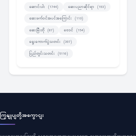
ဆောင်းပါး
ဆေးပညာဆိုင်ရာ
(1744)
(193)
ဆေးဖက်ဝင်အပင်အကြောင်း
(110)
ဆေးမြီးတို
ဗေဒင်
(87)
(154)
ရွေးကောက်ပွဲသတင်း
(397)
ပြည်တွင်းသတင်း
(5116)
ကြှနျုပျတို့အကွောငျး