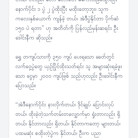
နောက်ပိုင်း ၁ ပွဲ ၂ ပွဲထိုးပြီး မထိုးတော့ဘူး၊ သူက
ကလေးနှစ်ယောက် ကျန်ခဲ့ တယ်၊ အဲဒီပွဲနိုင်တာ ပိုက်ဆံ
၁၅၀ ပဲ ရတာ” ဟု အတိတ်ကို ပြန်လည်မှန်းဆရင်း ဦး
ဒေါင်းနီက ဆိုသည်။
ရွှေ တကျပ်သားကို ၃၅၀ ကျပ် ပေးရသော ခေတ်တွင်
လက်ဝှေ့ပွဲတွေ ယှဉ်ပြိုင်ထိုးသတ်ရင်း သူ အများဆုံးရခဲ့ဖူး
သော ငွေမှာ ၂၀ဝ၀ ကျပ်ဖြစ် သည်ဟုလည်း ဦးဒေါင်းနီက
ပြောသည်။
“အဲဒီနောက်ပိုင်း နားလိုက်တယ်၊ ဒိုင်ချုပ် ပြောင်းလုပ်
တယ်၊ ထိုးခဲ့တဲ့သက်တမ်းတလျှောက်မှာ ရှုံးတာလည်း ရှိ
တယ်၊ နိုင်တာလည်း ရှိတယ်၊ နိုင်တာကတော့ များတယ်၊
ပထမဆုံး စထိုးတဲ့ပွဲက နိုင်တယ်၊ ဦးက ပညာ