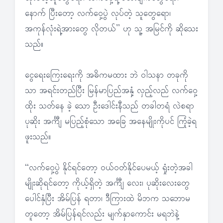
နောက် ပြီးတော့ လက်ဝှေ့ပွဲ လုပ်တဲ့ သူတွေရော၊
အကုန်လုံးရဲ့အားတွေ လိုတယ်” ဟု သူ့ အမြင်ကို ဆိုသေး
သည်။
ငွေရေးကြေးရေးကို အဓိကမထား ဘဲ ဝါသနာ တခုကို
သာ အရင်းတည်ပြီး မြန်မာပြည်အနှံ့ လှည့်လည် လက်ဝှေ့
ထိုး သတ်နေ ခဲ့ သော ဦးဒေါင်းနီသည် တခါတရံ လဲစရာ
ပုဆိုး အင်္ကျီ မပြည့်စုံသော အခြေ အနေမျိုးကိုပင် ကြုံခဲ့ရ
ဖူးသည်။
“လက်ဝှေ့ပွဲ နိုင်ရင်တော့ ဝယ်ဝတ်နိုင်ပေမယ့် ရှုံးတဲ့အခါ
မျိုးဆိုရင်တော့ ကိုယ့်ရှိတဲ့ အင်္ကျီ လေး၊ ပုဆိုးလေးတွေ
ပေါင်နှံပြီး အိမ်ပြန် ရတာ၊ ဒီကြားထဲ မိဘက သဘောမ
တူတော့ အိမ်ပြန်ရင်လည်း မျက်နှာကောင်း မရဘဲနဲ့