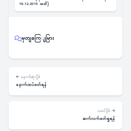
18.12.2019 အထိ)
မှတျခကြျမြား
နောက်ဆုံးပို့စ်
နောက်ထပ်ဖတ်ရန်
ယခင်ပို့စ်
ဆက်လက်ဖတ်ရှုရန်