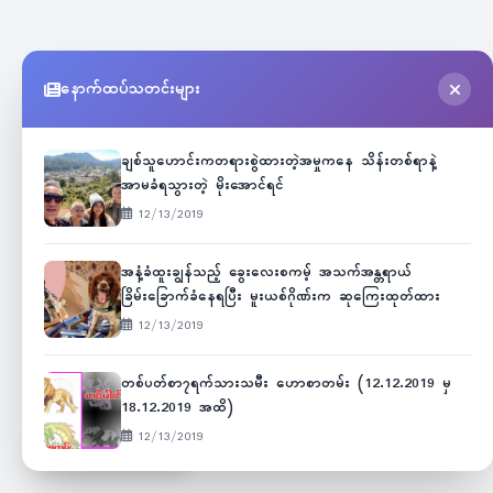
နောက်ထပ်သတင်းများ
ချစ်သူဟောင်းကတရားစွဲထားတဲ့အမှုကနေ သိန်းတစ်ရာနဲ့
အာမခံရသွားတဲ့ မိုးအောင်ရင်
12/13/2019
အနံ့ခံထူးချွန်သည့် ခွေးလေးစကမ့် အသက်အန္တရာယ်
ခြိမ်းခြောက်ခံနေရပြီး မူးယစ်ဂိုဏ်းက ဆုကြေးထုတ်ထား
12/13/2019
တစ်ပတ်စာ၇ရက်သားသမီး ဟောစာတမ်း (12.12.2019 မှ
18.12.2019 အထိ)
12/13/2019
Unicode
ဇော်ဂျီ