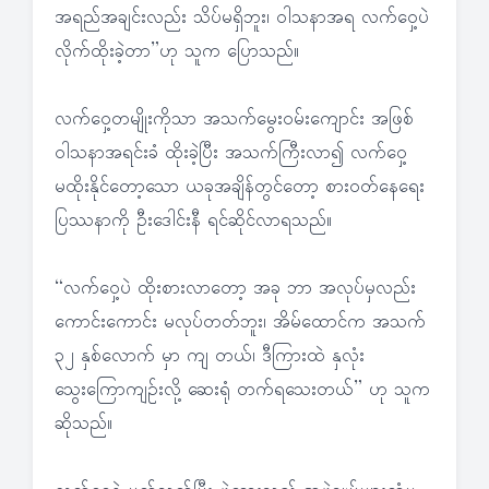
အရည်အချင်းလည်း သိပ်မရှိဘူး၊ ဝါသနာအရ လက်ဝှေ့ပဲ
လိုက်ထိုးခဲ့တာ”ဟု သူက ပြောသည်။
လက်ဝှေ့တမျိုးကိုသာ အသက်မွေးဝမ်းကျောင်း အဖြစ်
ဝါသနာအရင်းခံ ထိုးခဲ့ပြီး အသက်ကြီးလာ၍ လက်ဝှေ့
မထိုးနိုင်တော့သော ယခုအချိန်တွင်တော့ စားဝတ်နေရေး
ပြဿနာကို ဦးဒေါင်းနီ ရင်ဆိုင်လာရသည်။
“လက်ဝှေ့ပဲ ထိုးစားလာတော့ အခု ဘာ အလုပ်မှလည်း
ကောင်းကောင်း မလုပ်တတ်ဘူး၊ အိမ်ထောင်က အသက်
၃၂ နှစ်လောက် မှာ ကျ တယ်၊ ဒီကြားထဲ နှလုံး
သွေးကြောကျဉ်းလို့ ဆေးရုံ တက်ရသေးတယ်” ဟု သူက
ဆိုသည်။