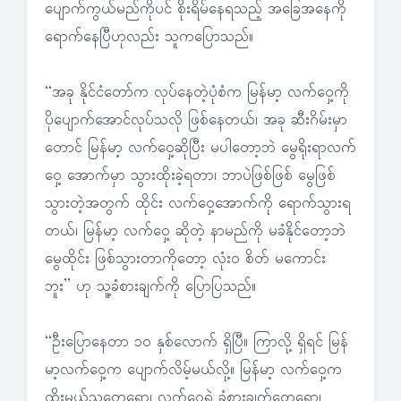
ပျောက်ကွယ်မည်ကိုပင် စိုးရိမ်နေရသည့် အခြေအနေကို
ရောက်နေပြီဟုလည်း သူကပြောသည်။
“အခု နိုင်ငံတော်က လုပ်နေတဲ့ပုံစံက မြန်မာ့ လက်ဝှေ့ကို
ပိုပျောက်အောင်လုပ်သလို ဖြစ်နေတယ်၊ အခု ဆီးဂိမ်းမှာ
တောင် မြန်မာ့ လက်ဝှေ့ဆိုပြီး မပါတော့ဘဲ မွေရိုးရာလက်
ဝှေ့ အောက်မှာ သွားထိုးခဲ့ရတာ၊ ဘာပဲဖြစ်ဖြစ် မွေဖြစ်
သွားတဲ့အတွက် ထိုင်း လက်ဝှေ့အောက်ကို ရောက်သွားရ
တယ်၊ မြန်မာ့ လက်ဝှေ့ ဆိုတဲ့ နာမည်ကို မခံနိုင်တော့ဘဲ
မွေထိုင်း ဖြစ်သွားတာကိုတော့ လုံးဝ စိတ် မကောင်း
ဘူး” ဟု သူ့ခံစားချက်ကို ပြောပြသည်။
“ဦးပြောနေတာ ၁၀ နှစ်လောက် ရှိပြီ။ ကြာလို့ ရှိရင် မြန်
မာ့လက်ဝှေ့က ပျောက်လိမ့်မယ်လို့။ မြန်မာ့ လက်ဝှေ့က
ထိုးမယ့်သူတွေရော၊ လက်ဝှေ့ရဲ့ ခံစားချက်တွေရော၊