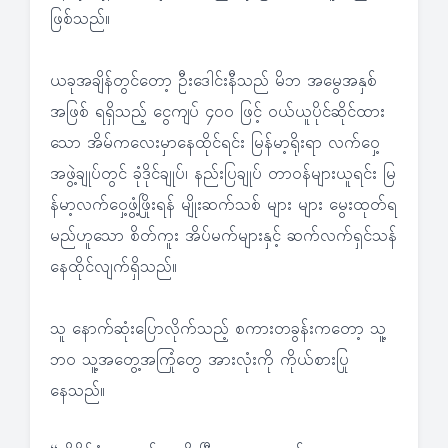
ဖြစ်သည်။
ယခုအချိန်တွင်တော့ ဦးဒေါင်းနီသည် မိဘ အမွေအနှစ်
အဖြစ် ရရှိသည့် ငွေကျပ် ၄၀ဝ ဖြင့် ဝယ်ယူပိုင်ဆိုင်ထား
သော အိမ်ကလေးမှာနေထိုင်ရင်း မြန်မာ့ရိုးရာ လက်ဝှေ့
အဖွဲ့ချုပ်တွင် ခုံဒိုင်ချုပ်၊ နည်းပြချုပ် တာဝန်များယူရင်း မြ
န်မာ့လက်ဝှေ့ဖွံ့ဖြိုးရန် မျိုးဆက်သစ် များ များ မွေးထုတ်ရ
မည်ဟူသော စိတ်ကူး အိပ်မက်များနှင့် ဆက်လက်ရှင်သန်
နေထိုင်လျက်ရှိသည်။
သူ နောက်ဆုံးပြောလိုက်သည့် စကားတခွန်းကတော့ သူ့
ဘဝ သူ့အတွေ့အကြုံတွေ အားလုံးကို ကိုယ်စားပြု
နေသည်။