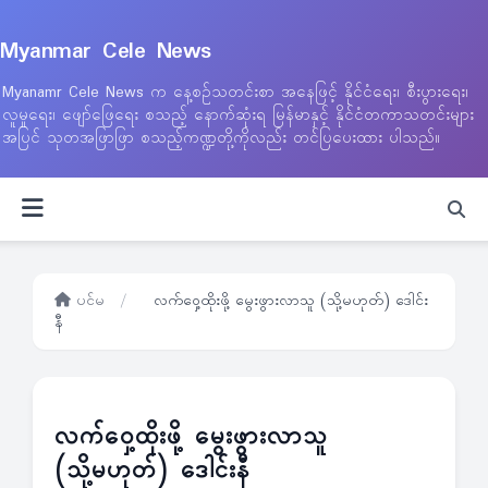
Myanmar Cele News
Myanamr Cele News က နေ့စဉ်သတင်းစာ အနေဖြင့် နိုင်ငံရေး၊ စီးပွားရေး၊
လူမှုရေး၊ ဖျော်ဖြေရေး စသည့် နောက်ဆုံးရ မြန်မာနှင့် နိုင်ငံတကာသတင်းများ
အပြင် သုတအဖြာဖြာ စသည့်ကဏ္ဍတို့ကိုလည်း တင်ပြပေးထား ပါသည်။
ပင်မ
/
လက်ဝှေ့ထိုးဖို့ မွေးဖွားလာသူ (သို့မဟုတ်) ဒေါင်း
နီ
လက်ဝှေ့ထိုးဖို့ မွေးဖွားလာသူ
(သို့မဟုတ်) ဒေါင်းနီ