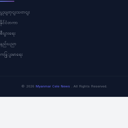
ပွညျတှငျးသတငျး
နိုင်ငံတကာ
စီးပွားရေး
နည်းပညာ
ကနြျးမာရေး
©
2026
Myanmar Cele News
. All Rights Reserved.