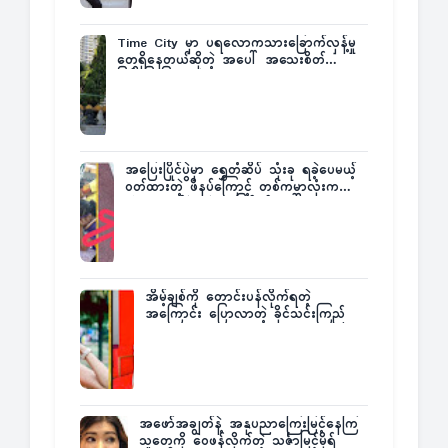
Time City မှာ ပရလောကသားခြောက်လှန့်မှု
တွေရှိနေတယ်ဆိုတဲ့ အပေါ် အသေးစိတ်
ပြန်ပြောပြလာတဲ့ Times City Project
Director ဦးမြတ်မင်း
အပြေးပြိုင်ပွဲမှာ ရွှေတံဆိပ် သုံးခု ရခဲ့ပေမယ့်
ဝတ်ထားတဲ့ ဖိနပ်ကြောင့် တစ်ကမ္ဘာလုံးက
အံ့အားသင့်ခဲ့ရတဲ့ အဖြစ်မှန်
အိမ့်ချစ်ကို တောင်းပန်လိုက်ရတဲ့
အကြောင်း ပြောလာတဲ့ ခိုင်သင်းကြည်
အဖော်အချွတ်နဲ့ အနုပညာကြေးမြင့်နေကြ
သူတွေကို ဝေဖန်လိုက်တဲ့ သင်္ဇာမြင့်မိုရ်