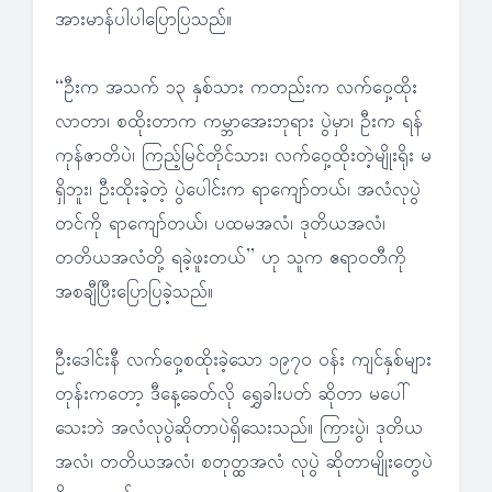
အားမာန်ပါပါပြောပြသည်။
“ဦးက အသက် ၁၃ နှစ်သား ကတည်းက လက်ဝှေ့ထိုး
လာတာ၊ စထိုးတာက ကမ္ဘာအေးဘုရား ပွဲမှာ၊ ဦးက ရန်
ကုန်ဇာတိပဲ၊ ကြည့်မြင်တိုင်သား၊ လက်ဝှေ့ထိုးတဲ့မျိုးရိုး မ
ရှိဘူး၊ ဦးထိုးခဲ့တဲ့ ပွဲပေါင်းက ရာကျော်တယ်၊ အလံလုပွဲ
တင်ကို ရာကျော်တယ်၊ ပထမအလံ၊ ဒုတိယအလံ၊
တတိယအလံတို့ ရခဲ့ဖူးတယ်” ဟု သူက ဧရာဝတီကို
အစချီပြီးပြောပြခဲ့သည်။
ဦးဒေါင်းနီ လက်ဝှေ့စထိုးခဲ့သော ၁၉၇၀ ဝန်း ကျင်နှစ်များ
တုန်းကတော့ ဒီနေ့ခေတ်လို ရွှေခါးပတ် ဆိုတာ မပေါ်
သေးဘဲ အလံလုပွဲဆိုတာပဲရှိသေးသည်။ ကြားပွဲ၊ ဒုတိယ
အလံ၊ တတိယအလံ၊ စတုတ္ထအလံ လုပွဲ ဆိုတာမျိုးတွေပဲ