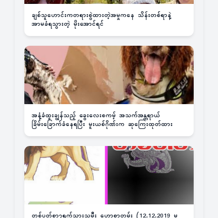
ချစ်သူဟောင်းကတရားစွဲထားတဲ့အမှုကနေ သိန်းတစ်ရာနဲ့
အာမခံရသွားတဲ့ မိုးအောင်ရင်
အနံ့ခံထူးချွန်သည့် ခွေးလေးစကမ့် အသက်အန္တရာယ်
ခြိမ်းခြောက်ခံနေရပြီး မူးယစ်ဂိုဏ်းက ဆုကြေးထုတ်ထား
တစ်ပတ်စာ၇ရက်သားသမီး ဟောစာတမ်း (12.12.2019 မှ