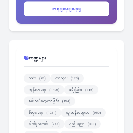
စာရငျးသှငျးမညျ
ကဏ္ဍများ
ကဗ်ာ
ကာတွန်း
(49)
(170)
ကျန်းမာရေး
ခရီးသြား
(1405)
(115)
စမ်းသပ်လေ့လာခြင်း
(194)
စီးပွားရေး
ထူးဆန်းထွေလာ
(1031)
(950)
ဓါတ်ပုံသတင်း
နည်းပညာ
(214)
(833)