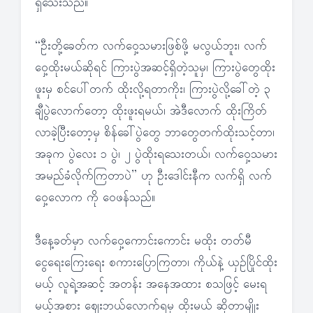
ရှိသေးသည်။
“ဦးတို့ခေတ်က လက်ဝှေ့သမားဖြစ်ဖို့ မလွယ်ဘူး၊ လက်
ဝှေ့ထိုးမယ်ဆိုရင် ကြားပွဲအဆင့်ရှိတဲ့သူမှ၊ ကြားပွဲတွေထိုး
ဖူးမှ စင်ပေါ်တက် ထိုးလို့ရတာကိုး၊ ကြားပွဲလို့ခေါ်တဲ့ ၃
ချီပွဲလောက်တော့ ထိုးဖူးရမယ်၊ အဲဒီလောက် ထိုးကြိတ်
လာခဲ့ပြီးတော့မှ စိန်ခေါ်ပွဲတွေ ဘာတွေတက်ထိုးသင့်တာ၊
အခုက ပွဲလေး ၁ ပွဲ၊ ၂ ပွဲထိုးရသေးတယ်၊ လက်ဝှေ့သမား
အမည်ခံလိုက်ကြတာပဲ” ဟု ဦးဒေါင်းနီက လက်ရှိ လက်
ဝှေ့လောက ကို ဝေဖန်သည်။
ဒီနေ့ခတ်မှာ လက်ဝှေ့ကောင်းကောင်း မထိုး တတ်မီ
ငွေရေးကြေးရေး စကားပြောကြတာ၊ ကိုယ်နဲ့ ယှဉ်ပြိုင်ထိုး
မယ့် လူရဲ့အဆင့် အတန်း အနေအထား စသဖြင့် မေးရ
မယ့်အစား ဈေးဘယ်လောက်ရမှ ထိုးမယ် ဆိုတာမျိုး