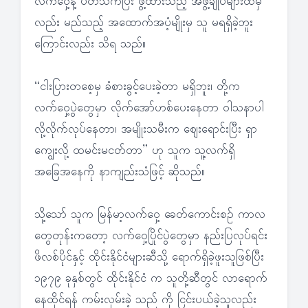
လက်ဝှေ့နဲ့ ပတ်သက်ပြီး ဖွဲ့ထားသည့် အဖွဲ့ချုပ်များထံမှ
လည်း မည်သည့် အထောက်အပံ့မျိုးမှ သူ မရရှိခဲ့ဘူး
ကြောင်းလည်း သိရ သည်။
“ငါးပြားတစေ့မှ ခံစားခွင့်ပေးခဲ့တာ မရှိဘူး၊ တို့က
လက်ဝှေ့ပွဲတွေမှာ လိုက်အော်ဟစ်ပေးနေတာ ဝါသနာပါ
လို့လိုက်လုပ်နေတာ၊ အမျိုးသမီးက ဈေးရောင်းပြီး ရှာ
ကျွေးလို့ ထမင်းမငတ်တာ” ဟု သူက သူ့လက်ရှိ
အခြေအနေကို နာကျည်းသံဖြင့် ဆိုသည်။
သို့သော် သူက မြန်မာ့လက်ဝှေ့ ခေတ်ကောင်းစဉ် ကာလ
တွေတုန်းကတော့ လက်ဝှေ့ပြိုင်ပွဲတွေမှာ နည်းပြလုပ်ရင်း
ဖိလစ်ပိုင်နှင့် ထိုင်းနိုင်ငံများဆီသို့ ရောက်ရှိခဲ့ဖူးသူဖြစ်ပြီး
၁၉၇၉ ခုနှစ်တွင် ထိုင်းနိုင်ငံ က သူတို့ဆီတွင် လာရောက်
နေထိုင်ရန် ကမ်းလှမ်းခဲ့ သည် ကို ငြင်းပယ်ခဲ့သူလည်း