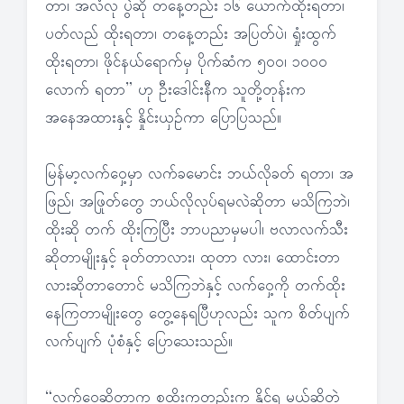
တာ၊ အလံလု ပွဲဆို တနေ့တည်း ၁၆ ယောက်ထိုးရတာ၊
ပတ်လည် ထိုးရတာ၊ တနေ့တည်း အပြတ်ပဲ၊ ရှုံးထွက်
ထိုးရတာ၊ ဖိုင်နယ်ရောက်မှ ပိုက်ဆံက ၅၀ဝ၊ ၁၀ဝ၀
လောက် ရတာ” ဟု ဦးဒေါင်းနီက သူတို့တုန်းက
အနေအထားနှင့် နှိုင်းယှဉ်ကာ ပြောပြသည်။
မြန်မာ့လက်ဝှေ့မှာ လက်ခမောင်း ဘယ်လိုခတ် ရတာ၊ အ
ဖြည်၊ အဖြုတ်တွေ ဘယ်လိုလုပ်ရမလဲဆိုတာ မသိကြဘဲ၊
ထိုးဆို တက် ထိုးကြပြီး ဘာပညာမှမပါ၊ ဗလာလက်သီး
ဆိုတာမျိုးနှင့် ခုတ်တာလား၊ ထုတာ လား၊ ထောင်းတာ
လားဆိုတာတောင် မသိကြဘဲနှင့် လက်ဝှေ့ကို တက်ထိုး
နေကြတာမျိုးတွေ တွေ့နေရပြီဟုလည်း သူက စိတ်ပျက်
လက်ပျက် ပုံစံနှင့် ပြောသေးသည်။
“လက်ဝှေ့ဆိုတာက စထိုးကတည်းက နိုင်ရ မယ်ဆိုတဲ့