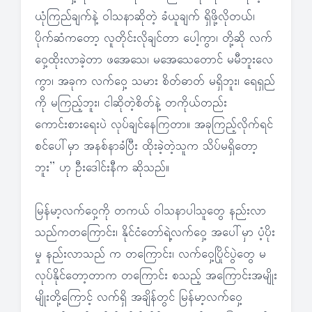
ယုံကြည်ချက်နဲ့ ဝါသနာဆိုတဲ့ ခံယူချက် ရှိဖို့လိုတယ်၊
ပိုက်ဆံကတော့ လူတိုင်းလိုချင်တာ ပေါ့ကွာ၊ တို့ဆို လက်
ဝှေ့ထိုးလာခဲ့တာ ဖအေသေ၊ မအေသေတောင် မမီဘူးလေ
ကွာ၊ အခုက လက်ဝှေ့ သမား စိတ်ဓာတ် မရှိဘူး၊ ရေရှည်
ကို မကြည့်ဘူး၊ ငါဆိုတဲ့စိတ်နဲ့ တကိုယ်တည်း
ကောင်းစားရေးပဲ လုပ်ချင်နေကြတာ။ အခုကြည့်လိုက်ရင်
စင်ပေါ်မှာ အနစ်နာခံပြီး ထိုးခဲ့တဲ့သူက သိပ်မရှိတော့
ဘူး” ဟု ဦးဒေါင်းနီက ဆိုသည်။
မြန်မာ့လက်ဝှေ့ကို တကယ် ဝါသနာပါသူတွေ နည်းလာ
သည်ကတကြောင်း၊ နိုင်ငံတော်ရဲ့လက်ဝှေ့ အပေါ်မှာ ပံ့ပိုး
မှု နည်းလာသည် က တကြောင်း၊ လက်ဝှေ့ပြိုင်ပွဲတွေ မ
လုပ်နိုင်တော့တာက တကြောင်း စသည့် အကြောင်းအမျိုး
မျိုးတို့ကြောင့် လက်ရှိ အချိန်တွင် မြန်မာ့လက်ဝှေ့