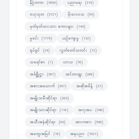
နိုင္ငံတကာ
ပညာရေး
(4503)
(319)
ဗဟုသုတ
မိုးလေဝသ
(3721)
(95)
မှတ်မှတ်သားသား စကားများ
(140)
မှုခင်း
ယဉ်ကျေးမှု
(1775)
(132)
ရုပ်ရှင်
လွတ်တော်သတင်း
(24)
(72)
သရော်စာ
ဟာသ
(1)
(76)
အခ်စ္ဆိုင္ရာ
အင်တာဗျုး
(387)
(288)
အစားအသောက်
အဆိုအမိန့်
(397)
(27)
အမျိုးသမီးဆိုင်ရာ
(260)
အမျိုးသားဆိုင်ရာ
အလှအပ
(116)
(346)
အသီးအနှံဆိုင်ရာ
အားကစား
(90)
(509)
အတွေးအမြင်
အနုပညာ
(18)
(1921)