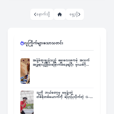
နောက်သို့
ရှေ့သို့
လူကြိုက်များသောသတင်း
အနံ့ခံထူးချွန်သည့် ခွေးလေးစကမ့် အသက်
အန္တရာယ်ခြိမ်းခြောက်ခံနေရပြီး မူးယစ်ဂိုဏ်း
က ဆုကြေးထုတ်ထား
သူ့ကို ဘယ်တော့မှ မမုန်းတဲ့
တစ်စုံတစ်ယောက်ကို ပြောပြလိုက်တဲ့ G-
Fatt