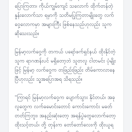
ပြောကြတာ၊ ကိုယ်ကျွမ်းကျင် သလောက် ထိုက်တန်တဲ့
နှုန်းလောက်သာ ရမှာကို သတိမပြုကြတာမျိုးတွေ လက်
ဝှေ့လောကမှာ အများကြီး ဖြစ်နေသည်ဟုလည်း သူက
ဆိုသေးသည်။
မြန်မာ့လက်ဝှေ့ကို တကယ် ပရော်ဖက်ရှင်နယ် ထိုးနိုင်တဲ့
သူက ရာဂဏန်းပင် မရှိတော့ဘဲ သူတလူ ငါတမင်း ပုံမျိုး
ဖြင့် မြန်မာ့ လက်ဝှေ့က တဖြည်းဖြည်း တိမ်ကောလာနေ
ပြီဟုလည်း သူ့အပြောအရ သိရသည်။
“ကြာရင် မြန်မာ့လက်ဝှေ့က ပျောက်သွား နိုင်တယ်၊ အခု
လူတွေက လက်ခမောင်းတောင် ကောင်းကောင်း မခတ်
တတ်ကြဘူး၊ အနည်းဆုံးတော့ အရန်ပွဲတွေလောက်တော့
ထိုးသင့်တယ်၊ တို့ တုန်းက တော်တော်လေးကို ထိုးယူရ