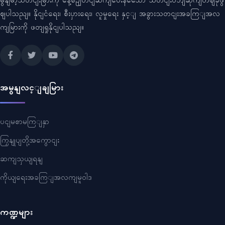
မွနျမာ့သတငျးမြားကို နေ့စဥျတငျဆကျပေးနသေော သတငျးဝဘျဆိုကျတဈခုဖွ
ဈပါသညျ။ နိုငျငံရေး၊ စီးပှားရေး၊ လူမှုရေး နှင့ျ အခွားသတငျးအခကြျအလ
ကျမြားကို ဖတျရှုနိုငျပါသညျ။
အမွနျလင့ျချမြား
ပငျမစာမကြျနှာ
ကြှနျုပျတို့အကွောငျး
ဆကျသှယျရနျ
ကိုယျရေးအခကြျအလကျမူဝါဒ
ကဏ္ဍများ