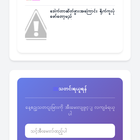
ဒေါက်တာဆိတ်ဖွားအကြောင်း ရိုက်ကူးပုံ
ဖော်တော့မည်
သတင်းရယူရန်
နေ့စဥျသတငျးမြားကို အီးမေးလျဖွင့ျ လကျခံရယူ
ပါ