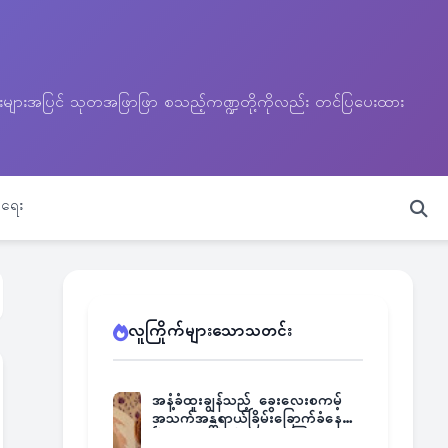
သတင်းများအပြင် သုတအဖြာဖြာ စသည့်ကဏ္ဍတို့ကိုလည်း တင်ပြပေးထား
ရေး
လူကြိုက်များသောသတင်း
အနံ့ခံထူးချွန်သည့် ခွေးလေးစကမ့်
အသက်အန္တရာယ်ခြိမ်းခြောက်ခံနေရ
ပြီး မူးယစ်ဂိုဏ်းက ဆုကြေး