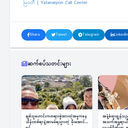
မြဝတီ | Yatanarpon Call Center
Share
Tweet
Telegram
LinkedIn
ဆက်စပ်သတင်းများ
ချစ်သူဟောင်းကတရားစွဲထားတဲ့အမှုကနေ
အနံ့ခံထူးချွန်သ
သိန်းတစ်ရာနဲ့အာမခံရသွားတဲ့ မိုးအောင်
အသက်အန္တရာယ်ခြ
ရင်
မူးယစ်ဂိုဏ်းက