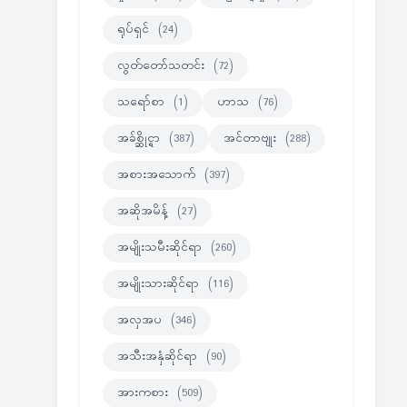
ရုပ်ရှင်
(24)
လွတ်တော်သတင်း
(72)
သရော်စာ
(1)
ဟာသ
(76)
အခ်စ္ဆိုင္ရာ
(387)
အင်တာဗျုး
(288)
အစားအသောက်
(397)
အဆိုအမိန့်
(27)
အမျိုးသမီးဆိုင်ရာ
(260)
အမျိုးသားဆိုင်ရာ
(116)
အလှအပ
(346)
အသီးအနှံဆိုင်ရာ
(90)
အားကစား
(509)