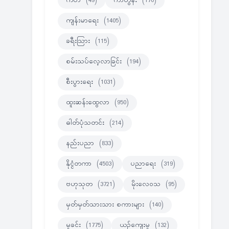
ကဗ်ာ
(49)
ကာတွန်း
(170)
ကျန်းမာရေး
(1405)
ခရီးသြား
(115)
စမ်းသပ်လေ့လာခြင်း
(194)
စီးပွားရေး
(1031)
ထူးဆန်းထွေလာ
(950)
ဓါတ်ပုံသတင်း
(214)
နည်းပညာ
(833)
နိုင္ငံတကာ
(4503)
ပညာရေး
(319)
ဗဟုသုတ
(3721)
မိုးလေဝသ
(95)
မှတ်မှတ်သားသား စကားများ
(140)
မှုခင်း
(1775)
ယဉ်ကျေးမှု
(132)