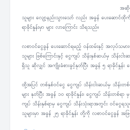
အဆို
သူများ လျော့နည်းသွားသော် လည်း အခွန် ပေးဆောင်ထိုက
ရာခိုင်နှုန်းမှာ များ လာကြောင်း သိရသည်။
လစာဝင်ငွေခွန် ပေးဆောင်ရမည့် ဝန်ထမ်းနှင့် အလုပ်သမားမ
သူများ ဖြစ်ကြောင်းနှင့် ငွေကျပ် သိန်းနှစ်ဆယ်မှ သိန်းင
ရှိသူ ဆိုလျှင် အကျိုးခံစားခွင့်နုတ်ပြီး အခွန် ၅ ရာခိုင်နှ
ထို့အပြင် တစ်နှစ်ဝင်ငွေ ငွေကျပ် သိန်းငါးဆယ်မှ သိန်းတစ်ရ
များ နုတ်ပြီး အခွန် ၁ဝ ရာခိုင်နှုန်း၊ ငွေကျပ် သိန်းတစ်ရာ မှ
ကျပ် သိန်းနှစ်ရာမှ ငွေကျပ် သိန်းသုံးရာအတွင်း ဝင်ငွေရသူမျာ
သူများမှာ အခွန် ၂၅ ရာခိုင်နှုန်း တို့ကို လစာဝင်ငွေခွန်