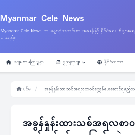
Myanmar Cele News
Myanamr Cele News က နေ့စဉ်သတင်းစာ အနေဖြင့် နိုင်ငံရေး၊ စီးပွားရ
ပါသည်။
ပငျမစာမကြျနှာ
ပွညျတှငျး
နိုင်ငံတကာ
ပင်မ
/
အခွန်နှုန်းထားသစ်အရလစာဝင်ငွေခွန်ပေးဆောင်ရမည့်သတ
အခွန်နှုန်းထားသစ်အရလစာဝင