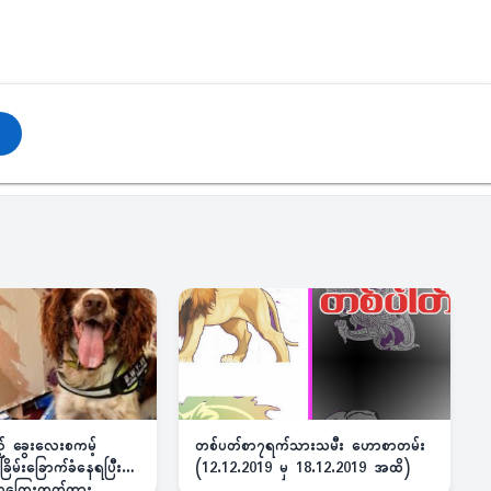
ည့် ခွေးလေးစကမ့်
တစ်ပတ်စာ၇ရက်သားသမီး ဟောစာတမ်း
ိမ်းခြောက်ခံနေရပြီး
(12.12.2019 မှ 18.12.2019 အထိ)
 ဆုကြေးထုတ်ထား