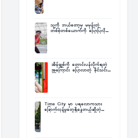
ထုတ်ထား
သူ့ကို ဘယ်တော့မှ မမုန်းတဲ့
တစ်စုံတစ်ယောက်ကို ပြောပြလိုက်
တဲ့ G-Fatt
အိမ့်ချစ်ကို တောင်းပန်လိုက်ရတဲ့
အကြောင်း ပြောလာတဲ့ ခိုင်သင်း
ကြည်
Time City မှာ ပရလောကသား
ခြောက်လှန့်မှုတွေရှိနေတယ်ဆိုတဲ့
အပေါ် အသေးစိတ်ပြန်ပြောပြလာတဲ့
Times City Project Director ဦး
မြတ်မင်း