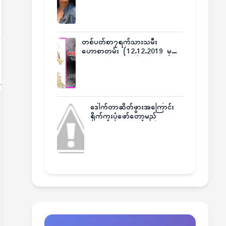
တစ်ပတ်စာ၇ရက်သားသမီး
ဟောစာတမ်း (12.12.2019 မှ
18.12.2019 အထိ)
ဒေါက်တာဆိတ်ဖွားအကြောင်း
ရိုက်ကူးပုံဖော်တော့မည်