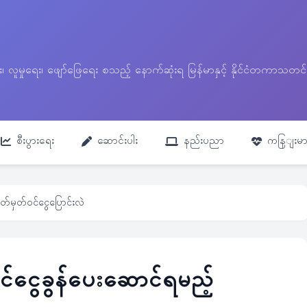
ေး၊ လူမှုရေး၊ ဖျော်ဖြေရေး စသည့် နောက်ဆုံးရ မြန်မာနှင့် နိုင်ငံတကာ
စီးပွားရေး
ဆောင်းပါး
နည်းပညာ
ကနြျးမာ
်မှတ်ဝင်ငွေပြောင်းလဲ
်ငွေခွန်ပေးဆောင်ရမည့်