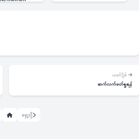
ယခင်ပို့စ်
ဆက်လက်ဖတ်ရှုရန်
ရှေ့သို့