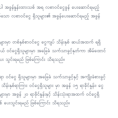
ပါ အခွန်နှုန်းထားသစ် အရ လစာဝင်ငွေခွန် ပေးဆောင်ရမည့်
်သော လစာဝင်ငွေ ရှိသူများ၏ အခွန်ပေးဆောင်ရမည့် အခွန်
ျားမှာ တစ်နှစ်စာဝင်ငွေ ငွေကျပ် သိန်းနှစ် ဆယ်အထက် ရရှိ
ါးဆယ် ဝင်ငွေရှိသူများမှာ အခြေခံ သက်သာခွင့်နုတ်ကာ အိမ်ထောင်
ုန်း ပေး သွင်းရမည် ဖြစ်ကြောင်း သိရသည်။
ာ ဝင်ငွေ ရှိသူများမှာ အခြေခံ သက်သာခွင့်နှင့် အကျိုးခံစားခွင့်
 သိန်းနှစ်ရာကြား ဝင်ငွေရှိသူများ မှာ အခွန် ၁၅ ရာခိုင်နှုန်း၊ ငွေ
းမှာ အခွန် ၂ဝ ရာခိုင်နှုန်းနှင့် သိန်းသုံးရာအထက် ဝင်ငွေရှိ
 အဖြစ် ပေးသွင်းရမည် ဖြစ်ကြောင်း သိရသည်။