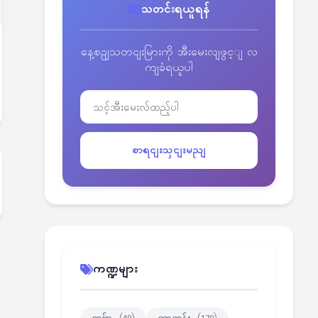
သတင်းရယူရန်
နေ့စဥျသတငျးမြားကို အီးမေးလျဖွင့ျ လ
ကျခံရယူပါ
စာရငျးသှငျးမညျ
ကဏ္ဍများ