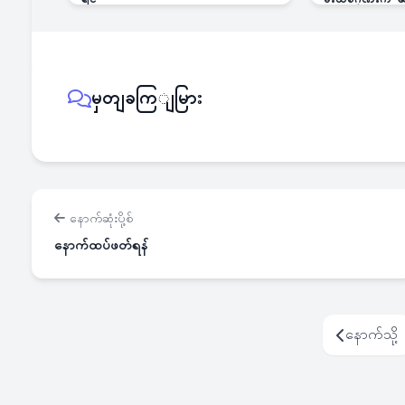
မှတျခကြျမြား
နောက်ဆုံးပို့စ်
နောက်ထပ်ဖတ်ရန်
နောက်သို့