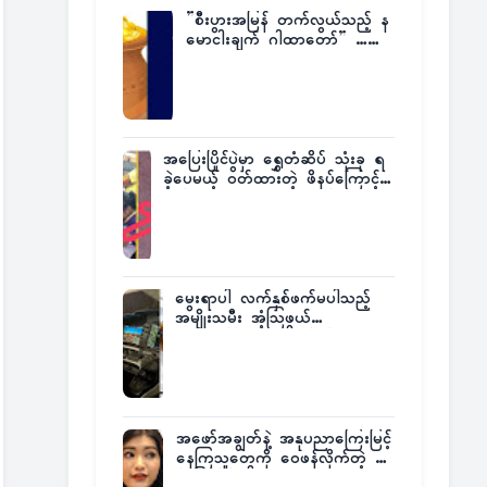
”စီးပွားအမြန် တက်လွယ်သည့် န
မောငါးချက် ဂါထာတော်” ……
အပြေးပြိုင်ပွဲမှာ ရွှေတံဆိပ် သုံးခု ရ
ခဲ့ပေမယ့် ဝတ်ထားတဲ့ ဖိနပ်ကြောင့်
တစ်ကမ္ဘာလုံးက အံ့အားသင့်ခဲ့ရတဲ့
အဖြစ်မှန်
မွေးရာပါ လက်နှစ်ဖက်မပါသည့်
အမျိုးသမီး အံ့သြဖွယ်
လေယာဉ်မောင်းလိုင်စင်ရရှိ
အဖော်အချွတ်နဲ့ အနုပညာကြေးမြင့်
နေကြသူတွေကို ဝေဖန်လိုက်တဲ့ သ
င်္ဇာမြင့်မိုရ်