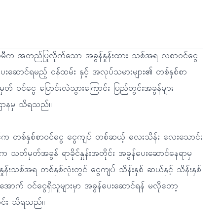
မီက အတည်ပြုလိုက်သော အခွန်နှုန်းထား သစ်အရ လစာဝင်ငွေ
 ပေးဆောင်ရမည့် ဝန်ထမ်း နှင့် အလုပ်သမားများ၏ တစ်နှစ်စာ
ှတ် ဝင်ငွေ ပြောင်းလဲသွားကြောင်း ပြည်တွင်းအခွန်များ
းဌာနမှ သိရသည်။
က တစ်နှစ်စာဝင်ငွေ ငွေကျပ် တစ်ဆယ့် လေးသိန်း လေးသောင်း
ါက သတ်မှတ်အခွန် ရာခိုင်နှုန်းအတိုင်း အခွန်ပေးဆောင်နေရာမှ
ှုန်းသစ်အရ တစ်နှစ်လုံးတွင် ငွေကျပ် သိန်းနှစ် ဆယ်နှင့် သိန်းနှစ်
ောက် ဝင်ငွေရှိသူများမှာ အခွန်ပေးဆောင်ရန် မလိုတော့
င်း သိရသည်။