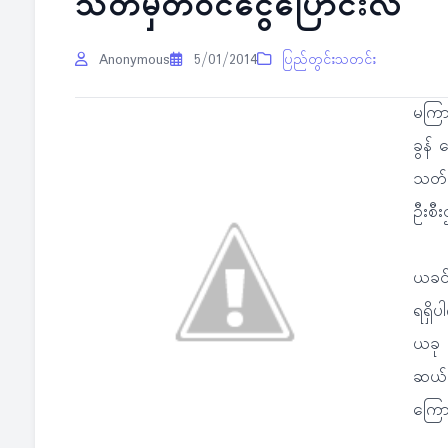
သတ်မှတ်ဝင်ငွေပြောင်းလဲ
Anonymous
5/01/2014
ပြည်တွင်းသတင်း
မကြာ
ခွန်
သတ်မ
ဦးစီ
ယခင်
ရရှိပ
ယခု န
ဆယ်အ
ကြော