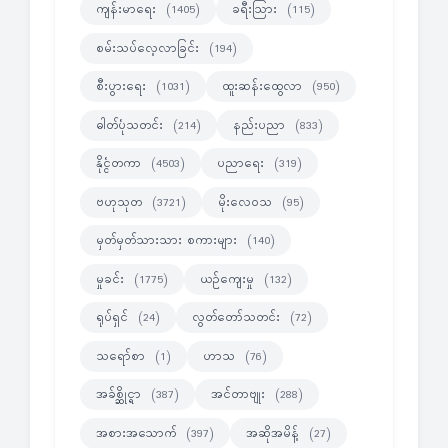
ကျန်းမာရေး
ခရီးသြား
(1405)
(115)
စမ်းသပ်လေ့လာခြင်း
(194)
စီးပွားရေး
ထူးဆန်းထွေလာ
(1031)
(950)
ဓါတ်ပုံသတင်း
နည်းပညာ
(214)
(833)
နိုင္ငံတကာ
ပညာရေး
(4503)
(319)
ဗဟုသုတ
မိုးလေဝသ
(3721)
(95)
မှတ်မှတ်သားသား စကားများ
(140)
မှုခင်း
ယဉ်ကျေးမှု
(1775)
(132)
ရုပ်ရှင်
လွတ်တော်သတင်း
(24)
(72)
သရော်စာ
ဟာသ
(1)
(76)
အခ်စ္ဆိုင္ရာ
အင်တာဗျုး
(387)
(288)
အစားအသောက်
အဆိုအမိန့်
(397)
(27)