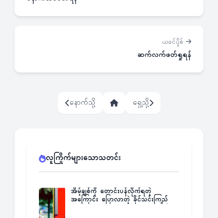
ယခင်ပို့စ်
ဆက်လက်ဖတ်ရှုရန်
နောက်သို့
ရှေ့သို့
လူကြိုက်များသောသတင်း
အိမ့်ချစ်ကို တောင်းပန်လိုက်ရတဲ့
အကြောင်း ပြောလာတဲ့ ခိုင်သင်းကြည်