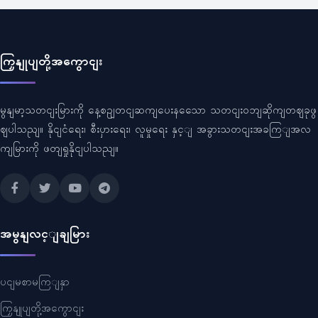
ကြှနျုပျတို့အကွောငျး
မွနျမာ့သတငျးမြားကို နေ့စဥျတငျဆကျပေးနသေော သတငျးဝဘျဆိုကျတဈခုဖွ
ဈပါသညျ။ နိုငျငံရေး၊ စီးပှားရေး၊ လူမှုရေး နှင့ျ အခွားသတငျးအခကြျအလ
ကျမြားကို ဖတျရှုနိုငျပါသညျ။
အမွနျလင့ျချမြား
ပငျမစာမကြျနှာ
ကြှနျုပျတို့အကွောငျး