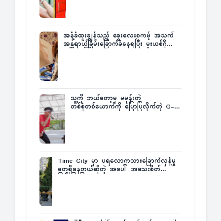
အနံ့ခံထူးချွန်သည့် ခွေးလေးစကမ့် အသက်
အန္တရာယ်ခြိမ်းခြောက်ခံနေရပြီး မူးယစ်ဂိုဏ်း
က ဆုကြေးထုတ်ထား
သူ့ကို ဘယ်တော့မှ မမုန်းတဲ့
တစ်စုံတစ်ယောက်ကို ပြောပြလိုက်တဲ့ G-
Fatt
Time City မှာ ပရလောကသားခြောက်လှန့်မှု
တွေရှိနေတယ်ဆိုတဲ့ အပေါ် အသေးစိတ်
ပြန်ပြောပြလာတဲ့ Times City Project
Director ဦးမြတ်မင်း