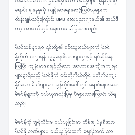
အဆိပ်အတောက်ဖြစ်စေနိုင်သော မိခင်နို့များ အွန်လိုင်းမှ
ရောင်း ချနေမှုကို ကျန်းမာရေးစောင့်ကြပ်သူများက
ထိန်းချုပ်သင့်ကြောင်း BMJ ဆေးပညာဂျာနယ်၏ အယ်ဒီ
တာ့ အာဘော်တွင် ရေးသားဖော်ပြထားသည်။
မိခင်သစ်များမှာ ၎င်းတို့၏ ရင်သွေးငယ်များကို မိခင်
နို့တိုက် ကျွေးရန် လူမှုရေးဖိအားများစွာနှင့် ရင်ဆိုင်နေ
ကြပြီး ကျန်းမာရေးနှင့်ညီသော အာဟာရအကျိုးကျေးဇူး
များစွာရှိသည့် မိခင်နို့ကို ၎င်းတို့ကိုယ်တိုင် မတိုက်ကျွေး
နိုင်သော မိခင်များမှာ အွန်လိုင်းပေါ်တွင် ရောင်းချနေသော
မိခင်နို့များကို ဝယ်ယူအသုံးပြုမှု ပိုများလာကြောင်း သိရ
သည်။
မိခင်နို့ကို အွန်လိုင်းမှ ဝယ်ယူခြင်းမှာ ထိန်းချုပ်မှုရှိသော
မိခင်နို့ ဘဏ်များမှ ဝယ်ယူခြင်းထက် ဈေးပိုသက် သာ