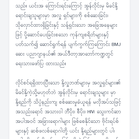
သည်။ ယင်းအ ကြောင်းရင်းကြောင့် အွန်လိုင်းမှ မိခင်နို့
ရောင်းချသူများမှာ အလှူ ရှင်များကို စစ်ဆေးခြင်း၊
သိုလှောင်ထားရှိခြင်းနှင့် သန့်ရှင်းသော အခြေအနေများ
ဖြင့် ပို့ဆောင်ပေးခြင်းစသော ကုန်ကျစရိတ်များနှင့်
ပတ်သက်၍ ဆောင်ရွက်ရန် ပျက်ကွက်ကြကြောင်း BMJ
ဆေး ပညာဂျာနယ်၏ အယ်ဒီတာ့အာဘော်ကဏ္ဍတွင်
ရေးသားဖော်ပြ ထားသည်။
လိုင်စင်ရရှိထားပြီးသော နို့လှူဘဏ်များမှ အလှူရှင်များ၏
မိခင်နို့ကဲ့သို့မဟုတ်ဘဲ အွန်လိုင်းမှ ရောင်းချသူများ မှာ
နို့ရည်ကို သိပ္ပံနည်းကျ စစ်ဆေးမှုခံယူရန် မလိုအပ်သဖြင့်
အသည်းရောင် အသားဝါ ဘီပိုး၊ စီပိုး၊ HIV၊ သွေးကင်ဆာ
အပါအဝင် အခြားရောဂါများ ဖြစ်စေနိုင်သော ဗိုင်းရပ်စ်
များနှင့် ဆစ်ဖလစ်ရောဂါတို့ ယင်း နို့ရည်များတွင် ပါ၊