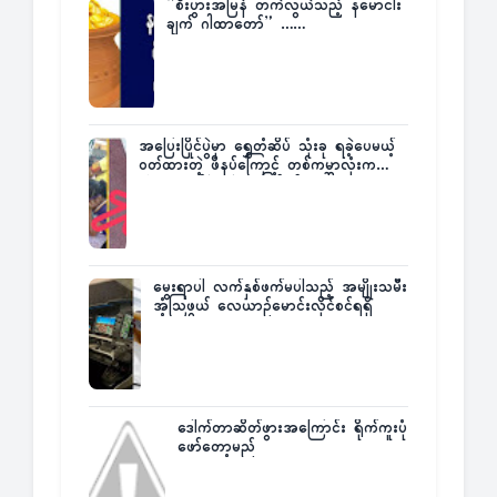
”စီးပွားအမြန် တက်လွယ်သည့် နမောငါး
ချက် ဂါထာတော်” ……
အပြေးပြိုင်ပွဲမှာ ရွှေတံဆိပ် သုံးခု ရခဲ့ပေမယ့်
ဝတ်ထားတဲ့ ဖိနပ်ကြောင့် တစ်ကမ္ဘာလုံးက
အံ့အားသင့်ခဲ့ရတဲ့ အဖြစ်မှန်
မွေးရာပါ လက်နှစ်ဖက်မပါသည့် အမျိုးသမီး
အံ့သြဖွယ် လေယာဉ်မောင်းလိုင်စင်ရရှိ
ဒေါက်တာဆိတ်ဖွားအကြောင်း ရိုက်ကူးပုံ
ဖော်တော့မည်