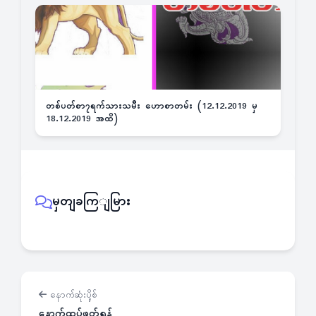
တစ်ပတ်စာ၇ရက်သားသမီး ဟောစာတမ်း (12.12.2019 မှ
18.12.2019 အထိ)
မှတျခကြျမြား
နောက်ဆုံးပို့စ်
နောက်ထပ်ဖတ်ရန်