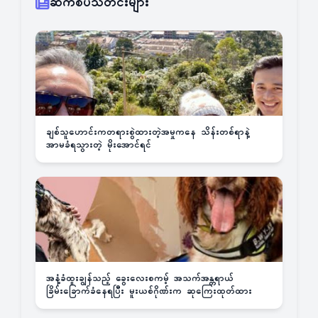
ဆက်စပ်သတင်းများ
ချစ်သူဟောင်းကတရားစွဲထားတဲ့အမှုကနေ သိန်းတစ်ရာနဲ့
အာမခံရသွားတဲ့ မိုးအောင်ရင်
အနံ့ခံထူးချွန်သည့် ခွေးလေးစကမ့် အသက်အန္တရာယ်
ခြိမ်းခြောက်ခံနေရပြီး မူးယစ်ဂိုဏ်းက ဆုကြေးထုတ်ထား