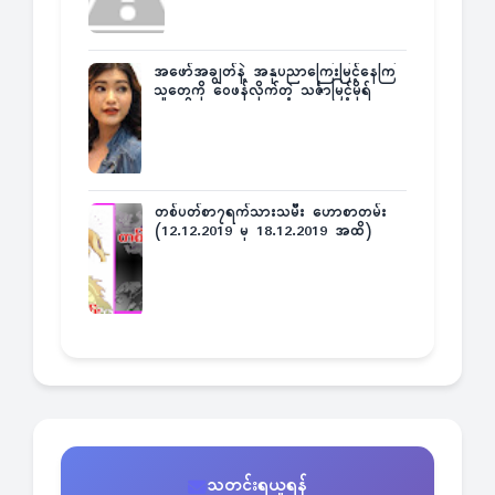
အဖော်အချွတ်နဲ့ အနုပညာကြေးမြင့်နေကြ
သူတွေကို ဝေဖန်လိုက်တဲ့ သင်္ဇာမြင့်မိုရ်
တစ်ပတ်စာ၇ရက်သားသမီး ဟောစာတမ်း
(12.12.2019 မှ 18.12.2019 အထိ)
သတင်းရယူရန်