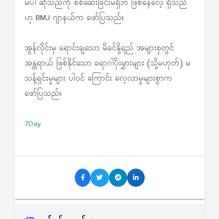
မပါ ဆိုသည်ကို စစ်ဆေးခြင်းမရှိဘဲ ဖြစ်နေလေ့ ရှိသည်
ဟု BMJ ဂျာနယ်က ဖော်ပြသည်။
အွန်လိုင်းမှ ရောင်းချသော မိခင်နို့ရည် အများစုတွင်
အန္တရာယ် ဖြစ်နိုင်သော ရောဂါပိုးမွှားများ (သို့မဟုတ်) မ
သန့်ရှင်းမှုများ ပါဝင် ကြောင်း လေ့လာမှုများစွာက
ဖော်ပြသည်။
7Day