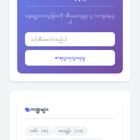
နေ့စဥျသတငျးမြားကို အီးမေးလျဖွင့ျ လကျခံရယူ
ပါ
စာရငျးသှငျးမညျ
ကဏ္ဍများ
ကဗ်ာ
ကာတွန်း
(49)
(170)