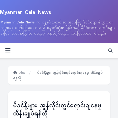
Myanmar Cele News
Myanamr Cele News က နေ့စဉ်သတင်းစာ အနေဖြင့် နိုင်ငံရေး၊ စီးပွားရေး၊
လူမှုရေး၊ ဖျော်ဖြေရေး စသည့် နောက်ဆုံးရ မြန်မာနှင့် နိုင်ငံတကာသတင်းများ
အပြင် သုတအဖြာဖြာ စသည့်ကဏ္ဍတို့ကိုလည်း တင်ပြပေးထား ပါသည်။
ပင်မ
/
မိခင်နို့များ အွန်လိုင်းတွင်ရောင်းချနေမှု ထိန်းချုပ်
ရန်လို
မိခင်နို့များ အွန်လိုင်းတွင်ရောင်းချနေမှု
ထိန်းချုပ်ရန်လို