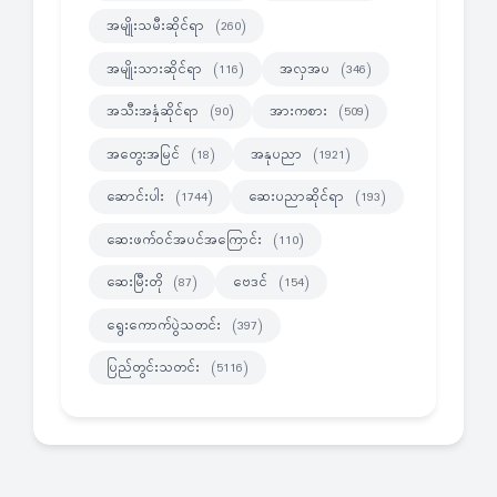
အမျိုးသမီးဆိုင်ရာ
(260)
အမျိုးသားဆိုင်ရာ
အလှအပ
(116)
(346)
အသီးအနှံဆိုင်ရာ
အားကစား
(90)
(509)
အတွေးအမြင်
အနုပညာ
(18)
(1921)
ဆောင်းပါး
ဆေးပညာဆိုင်ရာ
(1744)
(193)
ဆေးဖက်ဝင်အပင်အကြောင်း
(110)
ဆေးမြီးတို
ဗေဒင်
(87)
(154)
ရွေးကောက်ပွဲသတင်း
(397)
ပြည်တွင်းသတင်း
(5116)