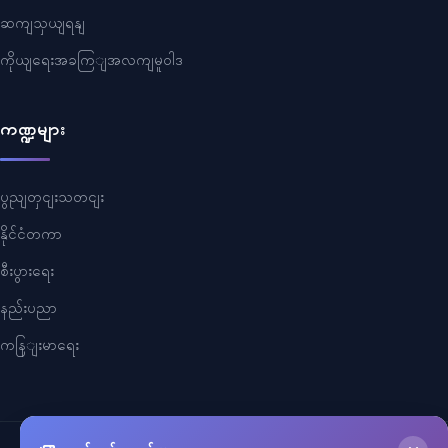
ဆကျသှယျရနျ
ကိုယျရေးအခကြျအလကျမူဝါဒ
ကဏ္ဍများ
ပွညျတှငျးသတငျး
နိုင်ငံတကာ
စီးပွားရေး
နည်းပညာ
ကနြျးမာရေး