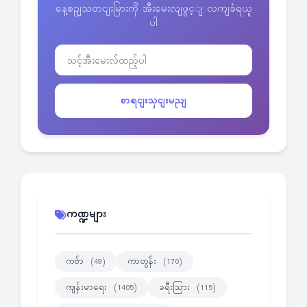
နေ့စဥျသတငျးမြားကို အီးမေးလျဖွင့ျ လကျခံရယူ
ပါ
စာရငျးသှငျးမညျ
ကဏ္ဍများ
ကဗ်ာ
ကာတွန်း
(49)
(170)
ကျန်းမာရေး
ခရီးသြား
(1405)
(115)