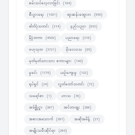
စမ်းသပ်လေ့လာခြင်း
(194)
စီးပွားရေး
ထူးဆန်းထွေလာ
(1031)
(950)
ဓါတ်ပုံသတင်း
နည်းပညာ
(214)
(833)
နိုင္ငံတကာ
ပညာရေး
(4503)
(319)
ဗဟုသုတ
မိုးလေဝသ
(3721)
(95)
မှတ်မှတ်သားသား စကားများ
(140)
မှုခင်း
ယဉ်ကျေးမှု
(1775)
(132)
ရုပ်ရှင်
လွတ်တော်သတင်း
(24)
(72)
သရော်စာ
ဟာသ
(1)
(76)
အခ်စ္ဆိုင္ရာ
အင်တာဗျုး
(387)
(288)
အစားအသောက်
အဆိုအမိန့်
(397)
(27)
အမျိုးသမီးဆိုင်ရာ
(260)