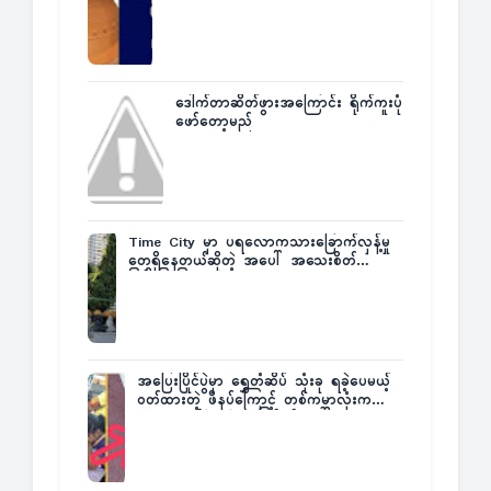
ဒေါက်တာဆိတ်ဖွားအကြောင်း ရိုက်ကူးပုံ
ဖော်တော့မည်
Time City မှာ ပရလောကသားခြောက်လှန့်မှု
တွေရှိနေတယ်ဆိုတဲ့ အပေါ် အသေးစိတ်
ပြန်ပြောပြလာတဲ့ Times City Project
Director ဦးမြတ်မင်း
အပြေးပြိုင်ပွဲမှာ ရွှေတံဆိပ် သုံးခု ရခဲ့ပေမယ့်
ဝတ်ထားတဲ့ ဖိနပ်ကြောင့် တစ်ကမ္ဘာလုံးက
အံ့အားသင့်ခဲ့ရတဲ့ အဖြစ်မှန်