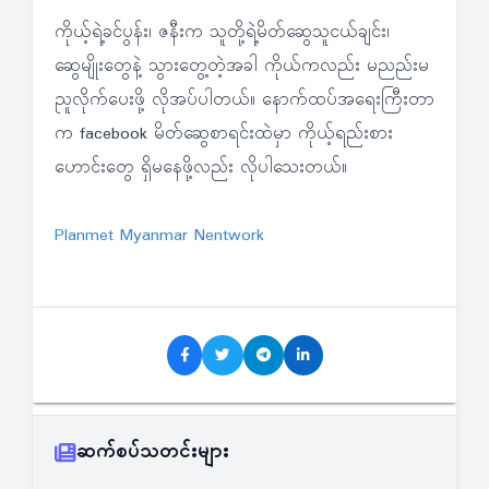
ကိုယ့်ရဲ့ခင်ပွန်း၊ ဇနီးက သူတို့ရဲ့မိတ်ဆွေသူငယ်ချင်း၊
ဆွေမျိုးတွေနဲ့ သွားတွေ့တဲ့အခါ ကိုယ်ကလည်း မညည်းမ
ညူလိုက်ပေးဖို့ လိုအပ်ပါတယ်။ နောက်ထပ်အရေးကြီးတာ
က facebook မိတ်ဆွေစာရင်းထဲမှာ ကိုယ့်ရည်းစား
ဟောင်းတွေ ရှိမနေဖို့လည်း လိုပါသေးတယ်။
Planmet Myanmar Nentwork
ဆက်စပ်သတင်းများ