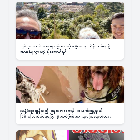
ချစ်သူဟောင်းကတရားစွဲထားတဲ့အမှုကနေ သိန်းတစ်ရာနဲ့
အာမခံရသွားတဲ့ မိုးအောင်ရင်
အနံ့ခံထူးချွန်သည့် ခွေးလေးစကမ့် အသက်အန္တရာယ်
ခြိမ်းခြောက်ခံနေရပြီး မူးယစ်ဂိုဏ်းက ဆုကြေးထုတ်ထား