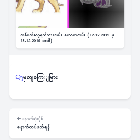
တစ်ပတ်စာ၇ရက်သားသမီး ဟောစာတမ်း (12.12.2019 မှ
18.12.2019 အထိ)
မှတျခကြျမြား
နောက်ဆုံးပို့စ်
နောက်ထပ်ဖတ်ရန်