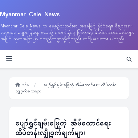
Myanmar Cele News
Myanamr Cele News က နေ့စဉ်သတင်းစာ အနေဖြင့် နိုင်ငံရေး၊ စီးပွားရေး၊
လူမှုရေး၊ ဖျော်ဖြေရေး စသည့် နောက်ဆုံးရ မြန်မာနှင့် နိုင်ငံတကာသတင်းများ
အပြင် သုတအဖြာဖြာ စသည့်ကဏ္ဍတို့ကိုလည်း တင်ပြပေးထား ပါသည်။
ပင်မ
/
ပျော်ရွှင်ချမ်းမြေ့တဲ့ အိမ်ထောင်ရေး ထိပ်တန်း
လျှို့ဝှက်ချက်များ
ပျော်ရွှင်ချမ်းမြေ့တဲ့ အိမ်ထောင်ရေး
ထိပ်တန်းလျှို့ဝှက်ချက်များ