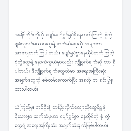
အချိန်တိုင်းလိုလို ပျော်ပျော်ရွှင်ရွှင်ရှိနေတက်ကြတဲ့ စုံတွဲ
ချစ်သူလင်မယားတွေရဲ့ ဆက်ဆံရေးကို အများက
အားကျတက်ကြပါတယ်။ ပျော်ရွှင်စွာနေထိုင်တက်ကြတဲ့
စုံတွဲတွေရဲ့ နောက်ကွယ်မှာလည်း လျှို့ဝှက်ချက်ဆို တာ ရှိ
ပါတယ်။ ဒီလျှို့ဝှက်ချက်တွေထဲမှာ အရေးအကြီးဆုံး
အချက်တွေကို စစ်တမ်းကောက်ပြီး အခုလို စာ ရင်းပြုစု
ထားပါတယ်။
ယုံကြည်မှု၊ တစ်ဦးနဲ့ တစ်ဦးလိုက်လျောညီထွေရှိမှုနဲ့
ရိုးသားစွာ ဆက်ဆံမှုဟာ ပျော်ရွှင်စွာ နေထိုင်တဲ့ စုံ တွဲ
တွေရဲ့ အရေးအကြီးဆုံး အချက်သုံးချက်ဖြစ်ပါတယ်။