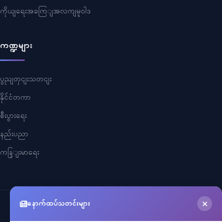
ကိုယျရေးအခကြျအလကျမူဝါဒ
ကဏ္ဍများ
ပွညျတှငျးသတငျး
နိုင်ငံတကာ
စီးပွားရေး
နည်းပညာ
ကနြျးမာရေး
နောက်ထပ်သတင်းများ
©
2026
Myanmar Cele News
. All Rights Reserved.