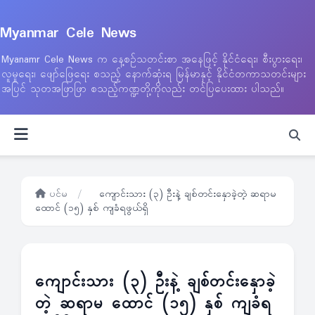
Myanmar Cele News
Myanamr Cele News က နေ့စဉ်သတင်းစာ အနေဖြင့် နိုင်ငံရေး၊ စီးပွားရေး၊
လူမှုရေး၊ ဖျော်ဖြေရေး စသည့် နောက်ဆုံးရ မြန်မာနှင့် နိုင်ငံတကာသတင်းများ
အပြင် သုတအဖြာဖြာ စသည့်ကဏ္ဍတို့ကိုလည်း တင်ပြပေးထား ပါသည်။
ပင်မ
/
ကျောင်းသား (၃) ဦးနဲ့ ချစ်တင်းနှောခဲ့တဲ့ ဆရာမ
ထောင် (၁၅) နှစ် ကျခံရဖွယ်ရှိ
ကျောင်းသား (၃) ဦးနဲ့ ချစ်တင်းနှောခဲ့
တဲ့ ဆရာမ ထောင် (၁၅) နှစ် ကျခံရ