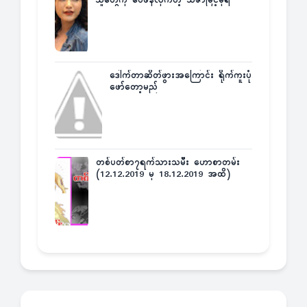
သူတွေကို ဝေဖန်လိုက်တဲ့ သင်္ဇာမြင့်မိုရ်
ဒေါက်တာဆိတ်ဖွားအကြောင်း ရိုက်ကူးပုံ
ဖော်တော့မည်
တစ်ပတ်စာ၇ရက်သားသမီး ဟောစာတမ်း
(12.12.2019 မှ 18.12.2019 အထိ)