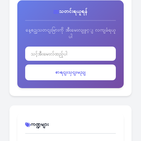
သတင်းရယူရန်
နေ့စဥျသတငျးမြားကို အီးမေးလျဖွင့ျ လကျခံရယူ
ပါ
စာရငျးသှငျးမညျ
ကဏ္ဍများ