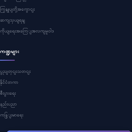
ကြှနျုပျတို့အကွောငျး
ဆကျသှယျရနျ
ကိုယျရေးအခကြျအလကျမူဝါဒ
ကဏ္ဍများ
ပွညျတှငျးသတငျး
နိုင်ငံတကာ
စီးပွားရေး
နည်းပညာ
ကနြျးမာရေး