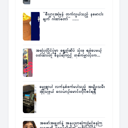
”စီးပွားအမြန် တက်လွယ်သည့် နမောငါး
ချက် ဂါထာတော်” ……
အပြေးပြိုင်ပွဲမှာ ရွှေတံဆိပ် သုံးခု ရခဲ့ပေမယ့်
ဝတ်ထားတဲ့ ဖိနပ်ကြောင့် တစ်ကမ္ဘာလုံးက
အံ့အားသင့်ခဲ့ရတဲ့ အဖြစ်မှန်
မွေးရာပါ လက်နှစ်ဖက်မပါသည့် အမျိုးသမီး
အံ့သြဖွယ် လေယာဉ်မောင်းလိုင်စင်ရရှိ
အဖော်အချွတ်နဲ့ အနုပညာကြေးမြင့်နေကြ