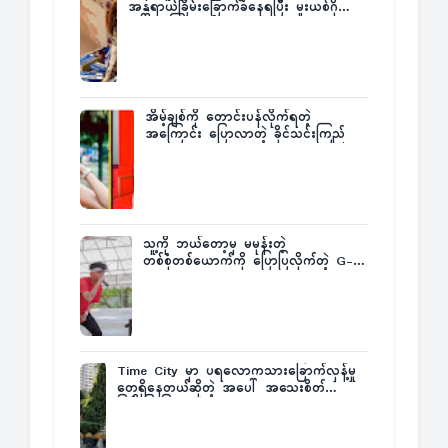
အန္တရာယ်ခြိမ်းခြောက်ခံနေရပြီး မူးယစ်ဂိုဏ်း
က ဆုကြေးထုတ်ထား
အိမ့်ချစ်ကို တောင်းပန်လိုက်ရတဲ့
အကြောင်း ပြောလာတဲ့ ခိုင်သင်းကြည်
သူ့ကို ဘယ်တော့မှ မမုန်းတဲ့
တစ်စုံတစ်ယောက်ကို ပြောပြလိုက်တဲ့ G-
Fatt
Time City မှာ ပရလောကသားခြောက်လှန့်မှု
တွေရှိနေတယ်ဆိုတဲ့ အပေါ် အသေးစိတ်
ပြန်ပြောပြလာတဲ့ Times City Project
Director ဦးမြတ်မင်း