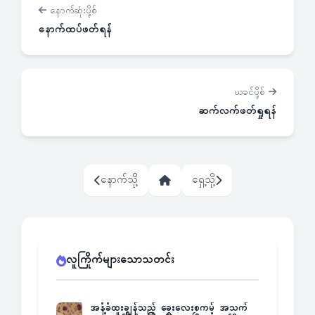
နောက်ဆုံးပို့စ်
နောက်ထပ်ဖတ်ရန်
ယခင်ပို့စ်
ဆက်လက်ဖတ်ရှုရန်
နောက်သို့
ရှေ့သို့
လူကြိုက်များသောသတင်း
အနံ့ခံထူးချွန်သည့် ခွေးလေးစကမ့် အသက်