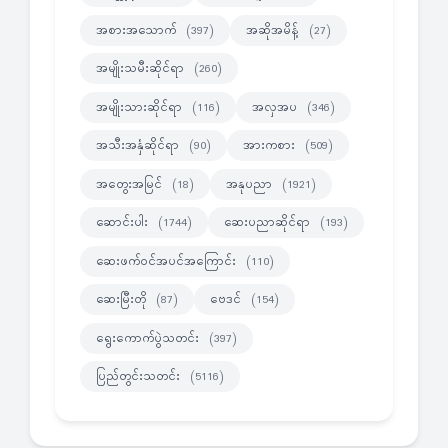
အစားအသောက်
အဆိုအမိန့်
(397)
(27)
အမျိုးသမီးဆိုင်ရာ
(260)
အမျိုးသားဆိုင်ရာ
အလှအပ
(116)
(346)
အသီးအနှံဆိုင်ရာ
အားကစား
(90)
(509)
အတွေးအမြင်
အနုပညာ
(18)
(1921)
ဆောင်းပါး
ဆေးပညာဆိုင်ရာ
(1744)
(193)
ဆေးဖက်ဝင်အပင်အကြောင်း
(110)
ဆေးမြီးတို
ဗေဒင်
(87)
(154)
ရွေးကောက်ပွဲသတင်း
(397)
ပြည်တွင်းသတင်း
(5116)