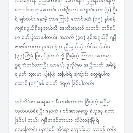
အမေရိကန် ပြည်ထောင်စု၊ ဖလော်ရီဒါ ပြည်နယ်မှာရှိတဲ့
ကျောင်းဆရာမဟောင်း တစ်ဦးဟာ ကျောင်းသား (၃) ဦး
နဲ့ ချစ်တင်း နှောခဲ့ တာကြောင့် ထောင်ဒဏ် (၁၅) နှစ်ခန့်
ကျခံရဖွယ်ရှိနေတယ်လို့ ဒေးလီးမေးလ် သတင်း တစ်ရပ်
မှာ ဖော်ပြထားပါတယ်။ အသက် (၃၀) နှစ်အရွယ်ရှိ ဂျနီ
ဖာဖစ်တာဟာ ဥပဒေ နဲ့ မ ညီညွတ်တဲ့ လိင်ဆက်ဆံမှု
(၃၇)ကြိမ် ပြုလုပ်ခဲ့တယ်လို့ ပြီးခဲ့တဲ့ ကြာသပတေးမှာ
စွဲချက်တင်ထားပြီး လာမယ့် ဇူလိုင်မှာ အပြီးသတ် အမိန့်
ချမှတ် သွားမှာ ဖြစ်ပြီး အပြစ်ရှိ ကြောင်း တွေ့ရှိပါက
ထောင် (၁၅)နှစ် ချမှတ် ခံရမှာ ဖြစ်ပါတယ်။
အင်္ဂလိပ်စာ ဆရာမ ဂျနီဖာဖစ်တာဟာ ပြီးခဲ့တဲ့ ဧပြီမှာ
ထုတ်ပယ်ခံရပြီး နောက် ၊ စစ်ဆေးမှုတွေ ခံယူနေ ရတာ
ဖြစ်ပါ တယ်။ ဂျနီဖာဖစ်တာဟာ လိပ်လန်းမြို့ရှိ
လေကြောင်း ပညာရပ် ဆိုင်ရာ ကျောင်းမှာ တာဝန် ထမ်း