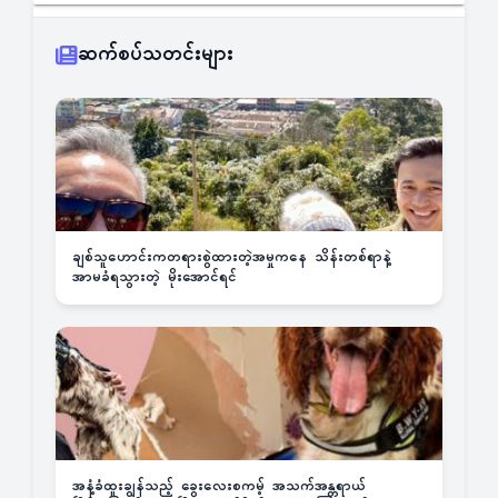
ဆက်စပ်သတင်းများ
ချစ်သူဟောင်းကတရားစွဲထားတဲ့အမှုကနေ သိန်းတစ်ရာနဲ့
အာမခံရသွားတဲ့ မိုးအောင်ရင်
အနံ့ခံထူးချွန်သည့် ခွေးလေးစကမ့် အသက်အန္တရာယ်