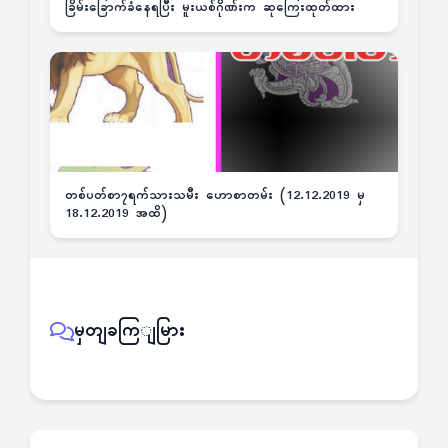
ခြိမ်းခြောက်ခံနေရပြီး မူးယစ်ဂိုဏ်းက ဆုကြေးထုတ်ထား
တစ်ပတ်စာ၇ရက်သားသမီး ဟောစာတမ်း (12.12.2019 မှ
18.12.2019 အထိ)
မှတျခကြျမြား