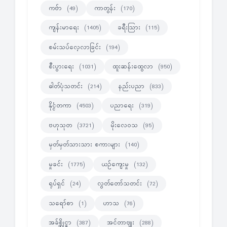
ကဗ်ာ
ကာတွန်း
(49)
(170)
ကျန်းမာရေး
ခရီးသြား
(1405)
(115)
စမ်းသပ်လေ့လာခြင်း
(194)
စီးပွားရေး
ထူးဆန်းထွေလာ
(1031)
(950)
ဓါတ်ပုံသတင်း
နည်းပညာ
(214)
(833)
နိုင္ငံတကာ
ပညာရေး
(4503)
(319)
ဗဟုသုတ
မိုးလေဝသ
(3721)
(95)
မှတ်မှတ်သားသား စကားများ
(140)
မှုခင်း
ယဉ်ကျေးမှု
(1775)
(132)
ရုပ်ရှင်
လွတ်တော်သတင်း
(24)
(72)
သရော်စာ
ဟာသ
(1)
(76)
အခ်စ္ဆိုင္ရာ
အင်တာဗျုး
(387)
(288)