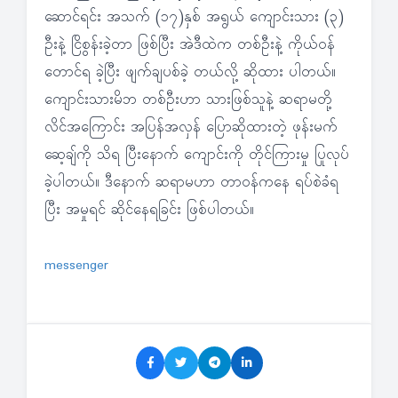
ဆောင်ရင်း အသက် (၁၇)နှစ် အရွယ် ကျောင်းသား (၃)
ဦးနဲ့ ငြိစွန်းခဲ့တာ ဖြစ်ပြီး အဲဒီထဲက တစ်ဦးနဲ့ ကိုယ်ဝန်
တောင်ရ ခဲ့ပြီး ဖျက်ချပစ်ခဲ့ တယ်လို့ ဆိုထား ပါတယ်။
ကျောင်းသားမိဘ တစ်ဦးဟာ သားဖြစ်သူနဲ့ ဆရာမတို့
လိင်အကြောင်း အပြန်အလှန် ပြောဆိုထားတဲ့ ဖုန်းမက်
ဆေ့ချ်ကို သိရ ပြီးနောက် ကျောင်းကို တိုင်ကြားမှု ပြုလုပ်
ခဲ့ပါတယ်။ ဒီနောက် ဆရာမဟာ တာဝန်ကနေ ရပ်စဲခံရ
ပြီး အမှုရင် ဆိုင်နေရခြင်း ဖြစ်ပါတယ်။
messenger