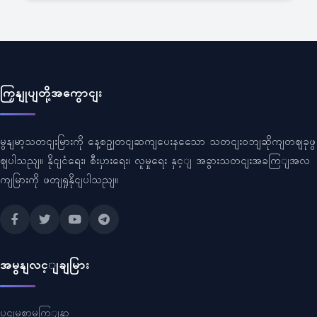
ကြှနျုပျတို့အကွောငျး
မွနျမာ့သတငျးမြားကို နေ့စဥျတငျဆကျပေးနသေော သတငျးဝဘျဆိုကျတဈခုဖွ
ဈပါသညျ။ နိုငျငံရေး၊ စီးပှားရေး၊ လူမှုရေး နှင့ျ အခွားသတငျးအခကြျအလ
ကျမြားကို ဖတျရှုနိုငျပါသညျ။
အမွနျလင့ျချမြား
ပငျမစာမကြျနှာ