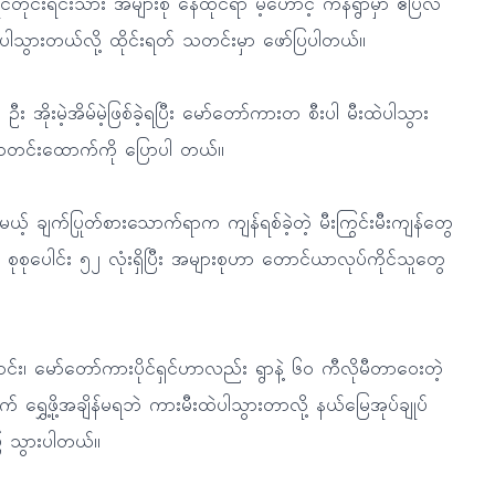
်က ကရင်တိုင်းရင်းသား အများစု နေထိုင်ရာ မဲ့ဟောင့် ကန်ရွာမှာ ဧပြီလ
းထဲပါသွားတယ်လို့ ထိုင်းရတ် သတင်းမှာ ဖော်ပြပါတယ်။
း အိုးမဲ့အိမ်မဲ့ဖြစ်ခဲ့ရပြီး မော်တော်ကားတ စီးပါ မီးထဲပါသွား
က သတင်းထောက်ကို ပြောပါ တယ်။
ယ့် ချက်ပြုတ်စားသောက်ရာက ကျန်ရစ်ခဲ့တဲ့ မီးကြွင်းမီးကျန်တွေ
ုစုပေါင်း ၅၂ လုံးရှိပြီး အများစုဟာ တောင်ယာလုပ်ကိုင်သူတွေ
်း၊ မော်တော်ကားပိုင်ရှင်ဟာလည်း ရွာနဲ့ ၆၀ ကီလိုမီတာဝေးတဲ့
 ရွှေ့ဖို့အချိန်မရဘဲ ကားမီးထဲပါသွားတာလို့ နယ်မြေအုပ်ချုပ်
်ပြ သွားပါတယ်။