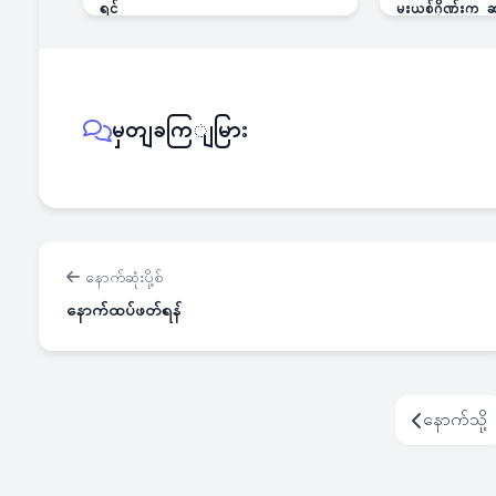
ရင်
မူးယစ်ဂိုဏ်းက
မှတျခကြျမြား
နောက်ဆုံးပို့စ်
နောက်ထပ်ဖတ်ရန်
နောက်သို့