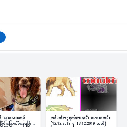
ည့် ခွေးလေးစကမ့်
တစ်ပတ်စာ၇ရက်သားသမီး ဟောစာတမ်း
ိမ်းခြောက်ခံနေရပြီး
(12.12.2019 မှ 18.12.2019 အထိ)