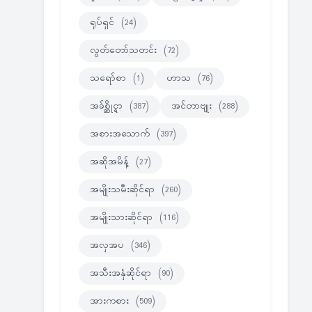
ရုပ်ရှင်
(24)
လွတ်တော်သတင်း
(72)
သရော်စာ
(1)
ဟာသ
(76)
အခ်စ္ဆိုင္ရာ
(387)
အင်တာဗျုး
(288)
အစားအသောက်
(397)
အဆိုအမိန့်
(27)
အမျိုးသမီးဆိုင်ရာ
(260)
အမျိုးသားဆိုင်ရာ
(116)
အလှအပ
(346)
အသီးအနှံဆိုင်ရာ
(90)
အားကစား
(509)