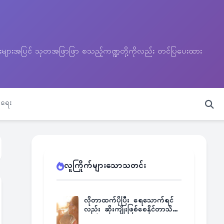
သတင်းများအပြင် သုတအဖြာဖြာ စသည့်ကဏ္ဍတို့ကိုလည်း တင်ပြပေးထား
ရေး
လူကြိုက်များသောသတင်း
လိုတာထက်ပိုပြီး ရေသောက်ရင်
လည်း ဆိုးကျိုးဖြစ်စေနိုင်တာသိရဲ့
လား