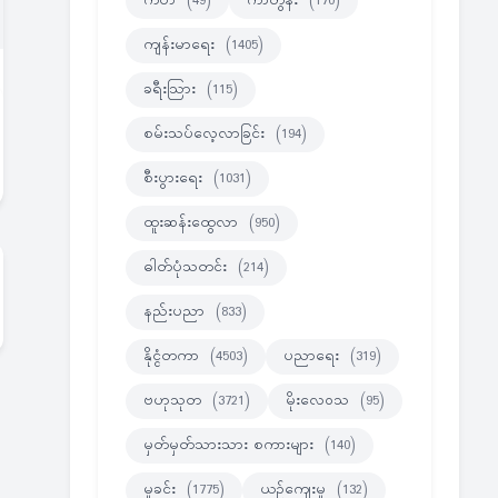
ကဗ်ာ
(49)
ကာတွန်း
(170)
ကျန်းမာရေး
(1405)
ခရီးသြား
(115)
စမ်းသပ်လေ့လာခြင်း
(194)
စီးပွားရေး
(1031)
ထူးဆန်းထွေလာ
(950)
ဓါတ်ပုံသတင်း
(214)
နည်းပညာ
(833)
နိုင္ငံတကာ
(4503)
ပညာရေး
(319)
ဗဟုသုတ
(3721)
မိုးလေဝသ
(95)
မှတ်မှတ်သားသား စကားများ
(140)
မှုခင်း
(1775)
ယဉ်ကျေးမှု
(132)