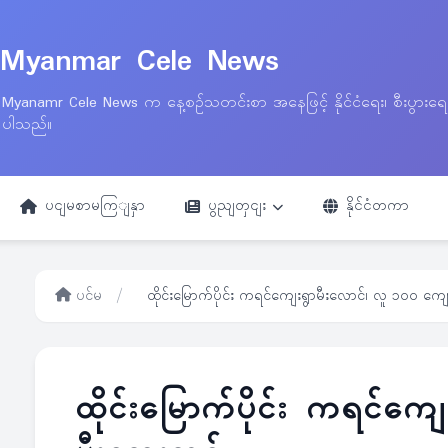
Myanmar Cele News
Myanamr Cele News က နေ့စဉ်သတင်းစာ အနေဖြင့် နိုင်ငံရေး၊ စီးပွားရ
ပါသည်။
ပငျမစာမကြျနှာ
ပွညျတှငျး
နိုင်ငံတကာ
ပင်မ
/
ထိုင်းမြောက်ပိုင်း ကရင်ကျေးရွာမီးလောင်၊ လူ ၁၀၀ ကျေ
ထိုင်းမြောက်ပိုင်း ကရင်ကျ