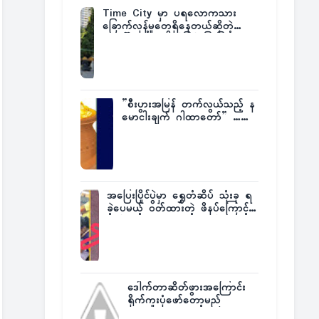
Time City မှာ ပရလောကသား
ခြောက်လှန့်မှုတွေရှိနေတယ်ဆိုတဲ့
အပေါ် အသေးစိတ်ပြန်ပြောပြလာတဲ့
Times City Project Director ဦး
မြတ်မင်း
”စီးပွားအမြန် တက်လွယ်သည့် န
မောငါးချက် ဂါထာတော်” ……
အပြေးပြိုင်ပွဲမှာ ရွှေတံဆိပ် သုံးခု ရ
ခဲ့ပေမယ့် ဝတ်ထားတဲ့ ဖိနပ်ကြောင့်
တစ်ကမ္ဘာလုံးက အံ့အားသင့်ခဲ့ရတဲ့
အဖြစ်မှန်
ဒေါက်တာဆိတ်ဖွားအကြောင်း
ရိုက်ကူးပုံဖော်တော့မည်