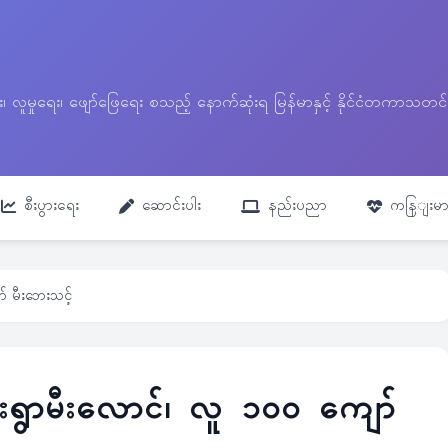
ေး၊ လူမှုရေး၊ ဖျော်ဖြေရေး စသည့် နောက်ဆုံးရ မြန်မာနှင့် နိုင်ငံတကာ
စီးပွားရေး
ဆောင်းပါး
နည်းပညာ
ကနြျးမာ
ာ် မီးဘေးသင့်
ေးရွာမီးလောင်၊ လူ ၁၀၀ ကျော်