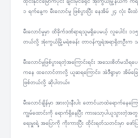
ထိုင်းနိုင်ငံမြောက်ပိုင်း ချင်းမိုင်ခရိုင် အုံးကွယ်မြို့နယ
၁ ရက်နေ့က မီးလောင်မှု ဖြစ်ပွားပြီး နေအိမ် ၂၄ လုံး မီ
မီးလောင်မှုမှာ ထိခိုက်ဒဏ်ရာရသူမရှိပေမယ့် လူပေါင်း ၁၁၅ ဦ
တယ်လို့ အုံးကွယ်မြို့မရဲစခန်း တာဝန်ကျရဲအရာရှိတဦး
မီးလောင်မှုဖြစ်ပွားရတဲ့အကြောင်းရင်း အသေးစိတ်မသိရပေမ
ကနေ ထလောင်တာလို့ ယူဆရကြောင်း၊ အဲဒီရွာမှာ အိမ်ခြေ စ
ဖြစ်တယ်လို့ ဆိုပါတယ်။
မီးလောင်ချိန်မှာ အားလုံးနီးပါး တောင်ယာထဲရောက်နေကြောင
ကျွမ်ထောင်းကို ရောက်ရှိနေပြီး ကားသော့ပါယူသွားတဲ့အတွက်
ရေးမှူးရဲ့ အပြောကို ကိုးကားပြီး ထိုင်းရတ်သတင်းမှာ ဖော