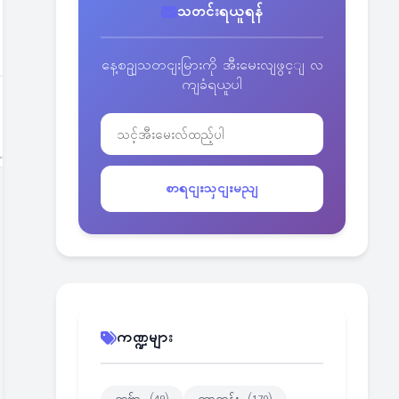
သတင်းရယူရန်
နေ့စဥျသတငျးမြားကို အီးမေးလျဖွင့ျ လ
ကျခံရယူပါ
စာရငျးသှငျးမညျ
ကဏ္ဍများ