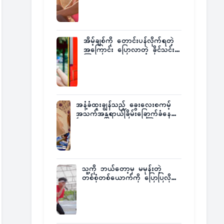
အိမ့်ချစ်ကို တောင်းပန်လိုက်ရတဲ့
အကြောင်း ပြောလာတဲ့ ခိုင်သင်း
ကြည်
အနံ့ခံထူးချွန်သည့် ခွေးလေးစကမ့်
အသက်အန္တရာယ်ခြိမ်းခြောက်ခံနေရ
ပြီး မူးယစ်ဂိုဏ်းက ဆုကြေး
ထုတ်ထား
သူ့ကို ဘယ်တော့မှ မမုန်းတဲ့
တစ်စုံတစ်ယောက်ကို ပြောပြလိုက်
တဲ့ G-Fatt