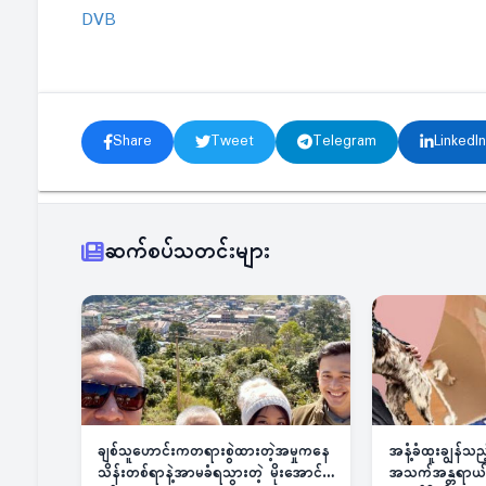
DVB
Share
Tweet
Telegram
LinkedIn
ဆက်စပ်သတင်းများ
ချစ်သူဟောင်းကတရားစွဲထားတဲ့အမှုကနေ
အနံ့ခံထူးချွန်သ
သိန်းတစ်ရာနဲ့အာမခံရသွားတဲ့ မိုးအောင်
အသက်အန္တရာယ်ခြ