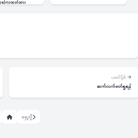
 ဆုကြေးထုတ်ထား
ယခင်ပို့စ်
ဆက်လက်ဖတ်ရှုရန်
ရှေ့သို့