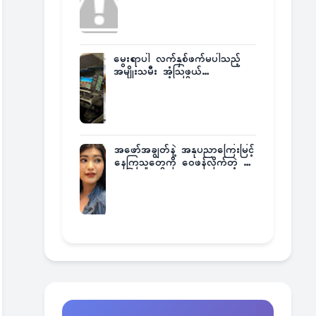
မွေးရာပါ လက်နှစ်ဖက်မပါသည့်
အမျိုးသမီး အံ့သြဖွယ်
လေယာဉ်မောင်းလိုင်စင်ရရှိ
အဖော်အချွတ်နဲ့ အနုပညာကြေးမြင့်
နေကြသူတွေကို ဝေဖန်လိုက်တဲ့ သ
င်္ဇာမြင့်မိုရ်