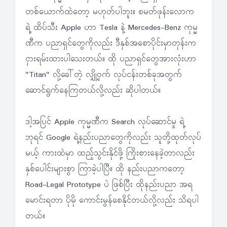
တစ်ယောက်ထဲတော့ မဟုတ်ပါဘူး။ စမတ်ဖုန်းလောက
ရဲ့ ထိပ်သီး Apple ဟာ Tesla နဲ့ Mercedes-Benz ကုမ္မ
ဏီက ပညာရှင်တွေကိုလည်း ဒီနှစ်အစောပိုင်းမှာတုန်းက
ငှားရမ်းထားပါသေးတယ်။ ထို ပညာရှင်တွေအားလုံးဟာ
"Titan" လို့ခေါ်တဲ့ လျှို့ဝှက် လုပ်ငန်းတစ်ခုအတွက်
ဆောင်ရွက်နေကြတယ်လို့လည်း ဆိုပါတယ်။
ဒါ့အပြင် Apple ကုမ္မဏီက Search လုပ်ဆောင်မှု ရဲ့
ဘုရင် Google ရဲ့နည်းပညာတွေကိုလည်း သူတို့ထုတ်လုပ်
မယ့် ကားထဲမှာ ထည့်သွင်းနိုင်ဖို့ ကြိုးစားနေခဲ့တာလည်း
နှစ်ပေါင်းများစွာ ကြာခဲ့ပါပြီ။ ထို နည်းပညာကတော့
Road-Legal Prototype ပဲ ဖြစ်ပြီး ထိုနည်းပညာ အရ
မောင်းရတာ ပိုမို ကောင်းမွန်စေနိုင်တယ်လို့လည်း သိရပါ
တယ်။