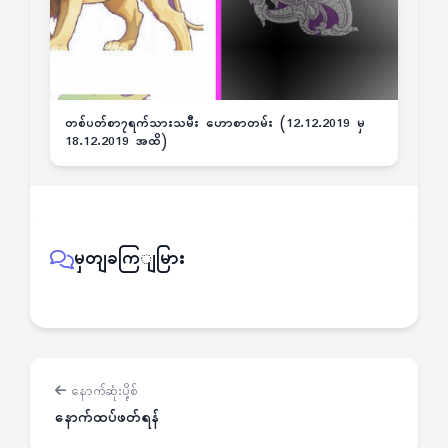
တစ်ပတ်စာ၇ရက်သားသမီး ဟောစာတမ်း (12.12.2019 မှ
18.12.2019 အထိ)
မှတျခကြျမြား
နောက်ဆုံးပို့စ်
နောက်ထပ်ဖတ်ရန်