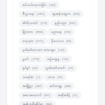
စမ်းသပ်လေ့လာခြင်း
(194)
စီးပွားရေး
ထူးဆန်းထွေလာ
(1031)
(950)
ဓါတ်ပုံသတင်း
နည်းပညာ
(214)
(833)
နိုင္ငံတကာ
ပညာရေး
(4503)
(319)
ဗဟုသုတ
မိုးလေဝသ
(3721)
(95)
မှတ်မှတ်သားသား စကားများ
(140)
မှုခင်း
ယဉ်ကျေးမှု
(1775)
(132)
ရုပ်ရှင်
လွတ်တော်သတင်း
(24)
(72)
သရော်စာ
ဟာသ
(1)
(76)
အခ်စ္ဆိုင္ရာ
အင်တာဗျုး
(387)
(288)
အစားအသောက်
အဆိုအမိန့်
(397)
(27)
အမျိုးသမီးဆိုင်ရာ
(260)