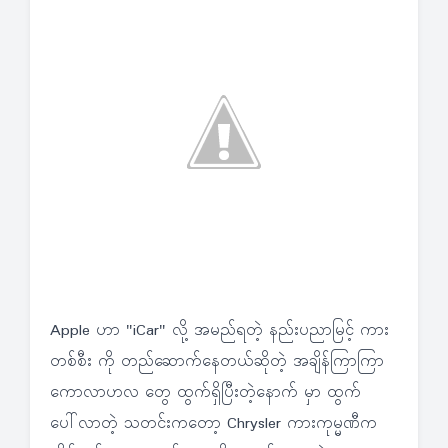
Apple ဟာ "iCar" လို့ အမည်ရတဲ့ နည်းပညာမြင့် ကား
တစ်စီး ကို တည်ဆောက်နေတယ်ဆိုတဲ့ အချိန်ကြာကြာ
ကောလာဟလ တွေ ထွက်ရှိပြီးတဲ့နောက် မှာ ထွက်
ပေါ်လာတဲ့ သတင်းကတော့ Chrysler ကားကုမ္မဏီက