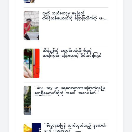
သူ့ကို ဘယ်တော့မှ မမုန်းတဲ့
တစ်စုံတစ်ယောက်ကို ပြောပြလိုက်တဲ့ G-
Fatt
အိမ့်ချစ်ကို တောင်းပန်လိုက်ရတဲ့
အကြောင်း ပြောလာတဲ့ ခိုင်သင်းကြည်
Time City မှာ ပရလောကသားခြောက်လှန့်မှု
တွေရှိနေတယ်ဆိုတဲ့ အပေါ် အသေးစိတ်
ပြန်ပြောပြလာတဲ့ Times City Project
Director ဦးမြတ်မင်း
”စီးပွားအမြန် တက်လွယ်သည့် နမောငါး
ချက် ဂါထာတော်” ……