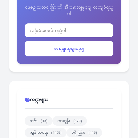
နေ့စဥျသတငျးမြားကို အီးမေးလျဖွင့ျ လကျခံရယူ
ပါ
စာရငျးသှငျးမညျ
ကဏ္ဍများ
ကဗ်ာ
ကာတွန်း
(49)
(170)
ကျန်းမာရေး
ခရီးသြား
(1405)
(115)