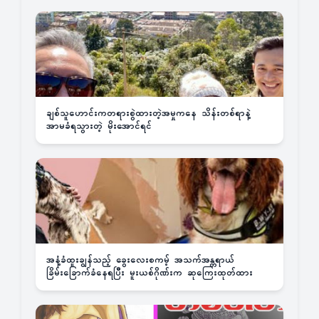
ချစ်သူဟောင်းကတရားစွဲထားတဲ့အမှုကနေ သိန်းတစ်ရာနဲ့
အာမခံရသွားတဲ့ မိုးအောင်ရင်
အနံ့ခံထူးချွန်သည့် ခွေးလေးစကမ့် အသက်အန္တရာယ်
ခြိမ်းခြောက်ခံနေရပြီး မူးယစ်ဂိုဏ်းက ဆုကြေးထုတ်ထား