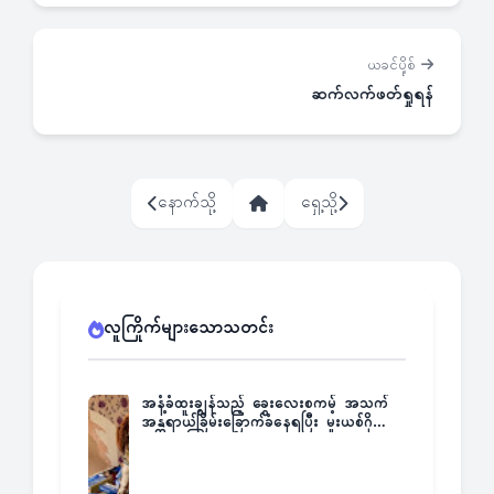
ယခင်ပို့စ်
ဆက်လက်ဖတ်ရှုရန်
နောက်သို့
ရှေ့သို့
လူကြိုက်များသောသတင်း
အနံ့ခံထူးချွန်သည့် ခွေးလေးစကမ့် အသက်
အန္တရာယ်ခြိမ်းခြောက်ခံနေရပြီး မူးယစ်ဂိုဏ်း
က ဆုကြေးထုတ်ထား