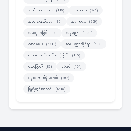
အမျိုးသားဆိုင်ရာ
အလှအပ
(116)
(346)
အသီးအနှံဆိုင်ရာ
အားကစား
(90)
(509)
အတွေးအမြင်
အနုပညာ
(18)
(1921)
ဆောင်းပါး
ဆေးပညာဆိုင်ရာ
(1744)
(193)
ဆေးဖက်ဝင်အပင်အကြောင်း
(110)
ဆေးမြီးတို
ဗေဒင်
(87)
(154)
ရွေးကောက်ပွဲသတင်း
(397)
ပြည်တွင်းသတင်း
(5116)