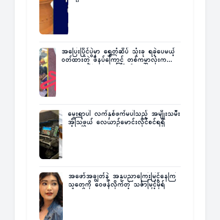
အပြေးပြိုင်ပွဲမှာ ရွှေတံဆိပ် သုံးခု ရခဲ့ပေမယ့်
ဝတ်ထားတဲ့ ဖိနပ်ကြောင့် တစ်ကမ္ဘာလုံးက
အံ့အားသင့်ခဲ့ရတဲ့ အဖြစ်မှန်
မွေးရာပါ လက်နှစ်ဖက်မပါသည့် အမျိုးသမီး
အံ့သြဖွယ် လေယာဉ်မောင်းလိုင်စင်ရရှိ
အဖော်အချွတ်နဲ့ အနုပညာကြေးမြင့်နေကြ
သူတွေကို ဝေဖန်လိုက်တဲ့ သင်္ဇာမြင့်မိုရ်