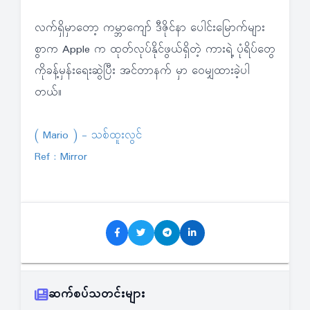
လက်ရှိမှာတော့ ကမ္ဘာကျော် ဒီဇိုင်နာ ပေါင်းမြောက်များ
စွာက Apple က ထုတ်လုပ်နိုင်ဖွယ်ရှိတဲ့ ကားရဲ့ ပုံရိပ်တွေ
ကိုခန့်မှန်းရေးဆွဲပြီး အင်တာနက် မှာ ဝေမျှထားခဲ့ပါ
တယ်။
( Mario ) - သစ်ထူးလွင်
Ref : Mirror
ဆက်စပ်သတင်းများ