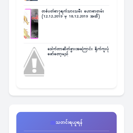
တစ်ပတ်စာ၇ရက်သားသမီး ဟောစာတမ်း
(12.12.2019 မှ 18.12.2019 အထိ)
ဒေါက်တာဆိတ်ဖွားအကြောင်း ရိုက်ကူးပုံ
ဖော်တော့မည်
သတင်းရယူရန်