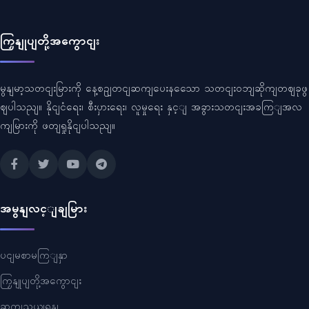
ကြှနျုပျတို့အကွောငျး
မွနျမာ့သတငျးမြားကို နေ့စဥျတငျဆကျပေးနသေော သတငျးဝဘျဆိုကျတဈခုဖွ
ဈပါသညျ။ နိုငျငံရေး၊ စီးပှားရေး၊ လူမှုရေး နှင့ျ အခွားသတငျးအခကြျအလ
ကျမြားကို ဖတျရှုနိုငျပါသညျ။
အမွနျလင့ျချမြား
ပငျမစာမကြျနှာ
ကြှနျုပျတို့အကွောငျး
ဆကျသှယျရနျ