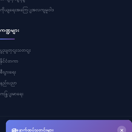
ကိုယျရေးအခကြျအလကျမူဝါဒ
ကဏ္ဍများ
ပွညျတှငျးသတငျး
နိုင်ငံတကာ
စီးပွားရေး
နည်းပညာ
ကနြျးမာရေး
©
2026
Myanmar Cele News
. All Rights Reserved.
နောက်ထပ်သတင်းများ