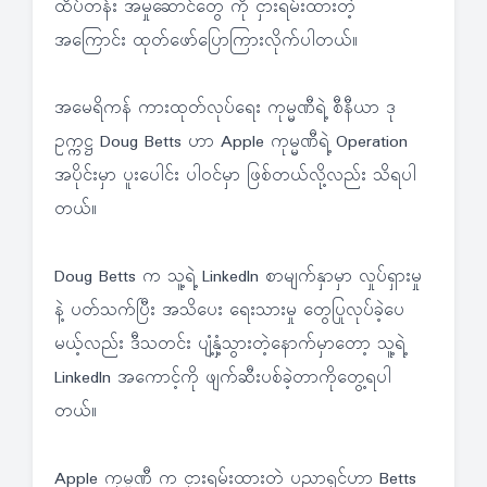
ထိပ်တန်း အမှုဆောင်တွေ ကို ငှားရမ်းထားတဲ့
အကြောင်း ထုတ်ဖော်ပြောကြားလိုက်ပါတယ်။
အမေရိကန် ကားထုတ်လုပ်ရေး ကုမ္မဏီရဲ့ စီနီယာ ဒု
ဥက္ကဋ္ဌ Doug Betts ဟာ Apple ကုမ္မဏီရဲ့ Operation
အပိုင်းမှာ ပူးပေါင်း ပါဝင်မှာ ဖြစ်တယ်လို့လည်း သိရပါ
တယ်။
Doug Betts က သူ့ရဲ့ Linkedln စာမျက်နှာမှာ လှုပ်ရှားမှု
နဲ့ ပတ်သက်ပြီး အသိပေး ရေးသားမှု တွေပြုလုပ်ခဲ့ပေ
မယ့်လည်း ဒီသတင်း ပျံ့နှံ့သွားတဲ့နောက်မှာတော့ သူ့ရဲ့
Linkedln အကောင့်ကို ဖျက်ဆီးပစ်ခဲ့တာကိုတွေ့ရပါ
တယ်။
Apple ကုမ္မဏီ က ငှားရမ်းထားတဲ့ ပညာရှင်ဟာ Betts