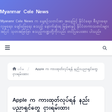
Myanmar Cele News
Myanamr Cele News က နေ့စဉ်သတင်းစာ အနေဖြင့် နိုင်ငံရေး၊ စီးပွားရေး၊
လူမှုရေး၊ ဖျော်ဖြေရေး စသည့် နောက်ဆုံးရ မြန်မာနှင့် နိုင်ငံတကာသတင်းများ
အပြင် သုတအဖြာဖြာ စသည့်ကဏ္ဍတို့ကိုလည်း တင်ပြပေးထား ပါသည်။
ပင်မ
/
Apple က ကားထုတ်လုပ်ရန် နည်းပညာရှင်တွေ
ငှားရမ်းထား
Apple က ကားထုတ်လုပ်ရန် နည်း
ပညာရှင်တွေ ငှားရမ်းထား