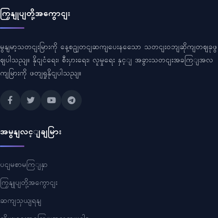
ကြှနျုပျတို့အကွောငျး
မွနျမာ့သတငျးမြားကို နေ့စဥျတငျဆကျပေးနသေော သတငျးဝဘျဆိုကျတဈခုဖွ
ဈပါသညျ။ နိုငျငံရေး၊ စီးပှားရေး၊ လူမှုရေး နှင့ျ အခွားသတငျးအခကြျအလ
ကျမြားကို ဖတျရှုနိုငျပါသညျ။
အမွနျလင့ျချမြား
ပငျမစာမကြျနှာ
ကြှနျုပျတို့အကွောငျး
ဆကျသှယျရနျ