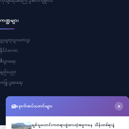
ကိုယျရေးအခကြျအလကျမူဝါဒ
ကဏ္ဍများ
ပွညျတှငျးသတငျး
နိုင်ငံတကာ
စီးပွားရေး
နည်းပညာ
ကနြျးမာရေး
နောက်ထပ်သတင်းများ
©
2026
Myanmar Cele News
. All Rights Reserved.
ချစ်သူဟောင်းကတရားစွဲထားတဲ့အမှုကနေ သိန်းတစ်ရာနဲ့