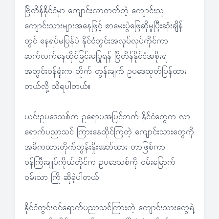
ဗြိတိန်နိုင်ငံမှာ ကျောင်းလာတတ်တဲ့ ကျောင်းသူ
ကျောင်းသားများအနေဖြင့် စာမေးပွဲဖြေဆိုမှုပြီးဆုံးချိန်
တွင် နေရပ်မပြန်ပဲ နိုင်ငံတွင်းအလုပ်လုပ်ကိုင်ကာ
ဆက်လက်နေထိုင်ခြင်းမပြုရန် ဗြိတိန်နိုင်ငံအစိုးရ
အတွင်းဝန်ရုံးက တိုက် တွန်းချက် ဥပဒေထုတ်ပြန်ထား
တယ်လို့ သိရပါတယ်။
ယင်းဥပဒေသစ်က ဥရောပအပြင်ဘက် နိုင်ငံတွေက လာ
ရောက်ပညာသင် ကြားနေထိုင်ကြတဲ့ ကျောင်းသားတွေကို
အဓိကထားတိုက်တွန်းနှိုးဆော်ထား တာဖြစ်ကာ
ဝန်ကြီးချုပ်ကိုယ်တိုင်က ဥပဒေသစ်ကို ဝမ်းမြောက်
ဝမ်းသာ ကြို ဆိုခဲ့ပါတယ်။
နိုင်ငံတွင်းဝင်ရောက်ပညာသင်ကြားတဲ့ ကျောင်းသားတွေရဲ့