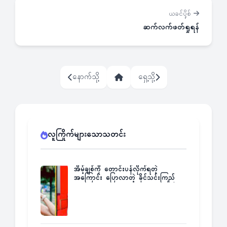
ယခင်ပို့စ်
ဆက်လက်ဖတ်ရှုရန်
နောက်သို့
ရှေ့သို့
လူကြိုက်များသောသတင်း
အိမ့်ချစ်ကို တောင်းပန်လိုက်ရတဲ့
အကြောင်း ပြောလာတဲ့ ခိုင်သင်းကြည်