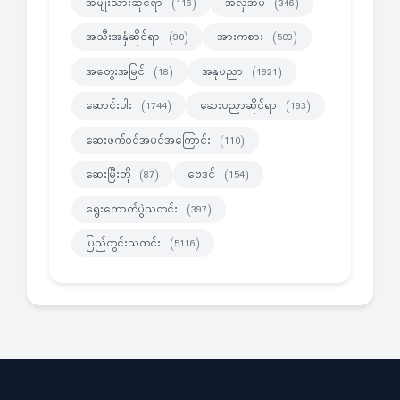
အမျိုးသားဆိုင်ရာ
အလှအပ
(116)
(346)
အသီးအနှံဆိုင်ရာ
အားကစား
(90)
(509)
အတွေးအမြင်
အနုပညာ
(18)
(1921)
ဆောင်းပါး
ဆေးပညာဆိုင်ရာ
(1744)
(193)
ဆေးဖက်ဝင်အပင်အကြောင်း
(110)
ဆေးမြီးတို
ဗေဒင်
(87)
(154)
ရွေးကောက်ပွဲသတင်း
(397)
ပြည်တွင်းသတင်း
(5116)