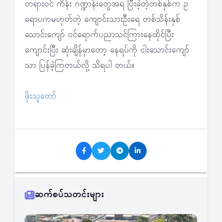
တရားဝင် ကိန်း ဂဏ္ဍာန်းတွေအရ ပြီးခဲ့တဲ့တစ်နှစ်က ဥ
ရောပကမဟုတ်တဲ့ ကျောင်းသားဦးရေ တစ်သိန်းနှစ်
သောင်းကျော် ဝင်ရောက်ပညာသင်ကြားနေထိုင်ပြီး
ကျောင်းပြီး ဆုံးချိန်မှာတော့ နေရပ်ကို ငါးသောင်းကျော်
သာ ပြန်ခဲ့ကြတယ်လို့ သိရပါ တယ်။
ဖိုးသူတော်
ဆက်စပ်သတင်းများ