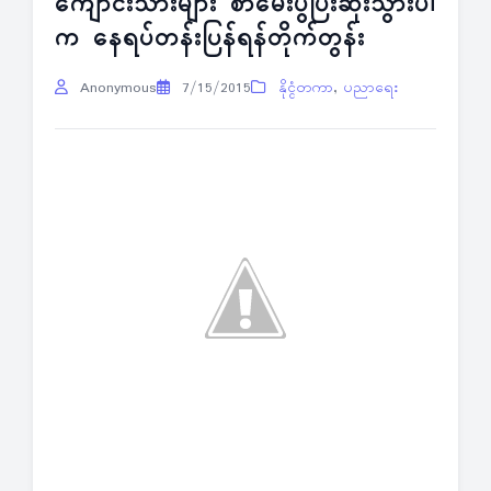
ကျောင်းသားများ စာမေးပွဲပြီးဆုံးသွားပါ
က နေရပ်တန်းပြန်ရန်တိုက်တွန်း
Anonymous
7/15/2015
နိုင္ငံတကာ
,
ပညာရေး