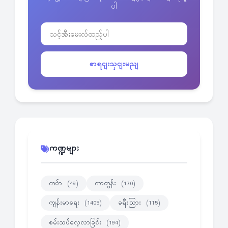
ပါ
စာရငျးသှငျးမညျ
ကဏ္ဍများ
ကဗ်ာ
ကာတွန်း
(49)
(170)
ကျန်းမာရေး
ခရီးသြား
(1405)
(115)
စမ်းသပ်လေ့လာခြင်း
(194)