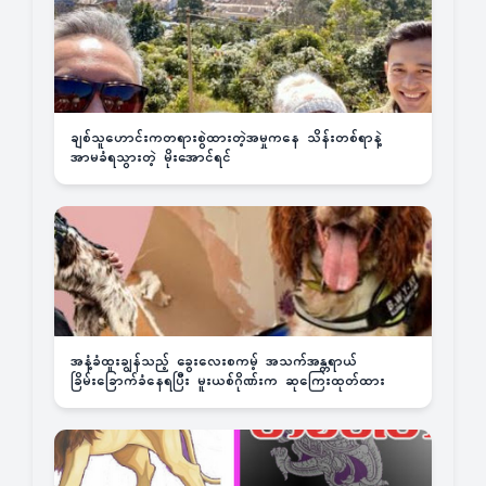
ချစ်သူဟောင်းကတရားစွဲထားတဲ့အမှုကနေ သိန်းတစ်ရာနဲ့
အာမခံရသွားတဲ့ မိုးအောင်ရင်
အနံ့ခံထူးချွန်သည့် ခွေးလေးစကမ့် အသက်အန္တရာယ်
ခြိမ်းခြောက်ခံနေရပြီး မူးယစ်ဂိုဏ်းက ဆုကြေးထုတ်ထား