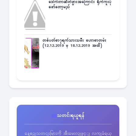
ဒေါက်တာဆိတ်ဖွားအကြောင်း ရိုက်ကူးပုံ
ဖော်တော့မည်
တစ်ပတ်စာ၇ရက်သားသမီး ဟောစာတမ်း
(12.12.2019 မှ 18.12.2019 အထိ)
သတင်းရယူရန်
နေ့စဥျသတငျးမြားကို အီးမေးလျဖွင့ျ လကျခံရယူ