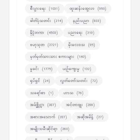
စီးပွားရေး
ထူးဆန်းထွေလာ
(1031)
(950)
ဓါတ်ပုံသတင်း
နည်းပညာ
(214)
(833)
နိုင္ငံတကာ
ပညာရေး
(4503)
(319)
ဗဟုသုတ
မိုးလေဝသ
(3721)
(95)
မှတ်မှတ်သားသား စကားများ
(140)
မှုခင်း
ယဉ်ကျေးမှု
(1775)
(132)
ရုပ်ရှင်
လွတ်တော်သတင်း
(24)
(72)
သရော်စာ
ဟာသ
(1)
(76)
အခ်စ္ဆိုင္ရာ
အင်တာဗျုး
(387)
(288)
အစားအသောက်
အဆိုအမိန့်
(397)
(27)
အမျိုးသမီးဆိုင်ရာ
(260)