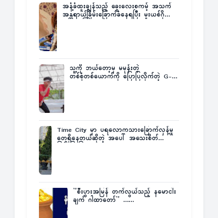
အနံ့ခံထူးချွန်သည့် ခွေးလေးစကမ့် အသက်
အန္တရာယ်ခြိမ်းခြောက်ခံနေရပြီး မူးယစ်ဂိုဏ်း
က ဆုကြေးထုတ်ထား
သူ့ကို ဘယ်တော့မှ မမုန်းတဲ့
တစ်စုံတစ်ယောက်ကို ပြောပြလိုက်တဲ့ G-
Fatt
Time City မှာ ပရလောကသားခြောက်လှန့်မှု
တွေရှိနေတယ်ဆိုတဲ့ အပေါ် အသေးစိတ်
ပြန်ပြောပြလာတဲ့ Times City Project
Director ဦးမြတ်မင်း
”စီးပွားအမြန် တက်လွယ်သည့် နမောငါး
ချက် ဂါထာတော်” ……