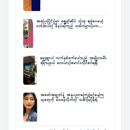
အပြေးပြိုင်ပွဲမှာ ရွှေတံဆိပ် သုံးခု ရခဲ့ပေမယ့်
ဝတ်ထားတဲ့ ဖိနပ်ကြောင့် တစ်ကမ္ဘာလုံးက
အံ့အားသင့်ခဲ့ရတဲ့ အဖြစ်မှန်
မွေးရာပါ လက်နှစ်ဖက်မပါသည့် အမျိုးသမီး
အံ့သြဖွယ် လေယာဉ်မောင်းလိုင်စင်ရရှိ
အဖော်အချွတ်နဲ့ အနုပညာကြေးမြင့်နေကြ
သူတွေကို ဝေဖန်လိုက်တဲ့ သင်္ဇာမြင့်မိုရ်