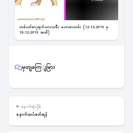
တစ်ပတ်စာ၇ရက်သားသမီး ဟောစာတမ်း (12.12.2019 မှ
18.12.2019 အထိ)
မှတျခကြျမြား
နောက်ဆုံးပို့စ်
နောက်ထပ်ဖတ်ရန်