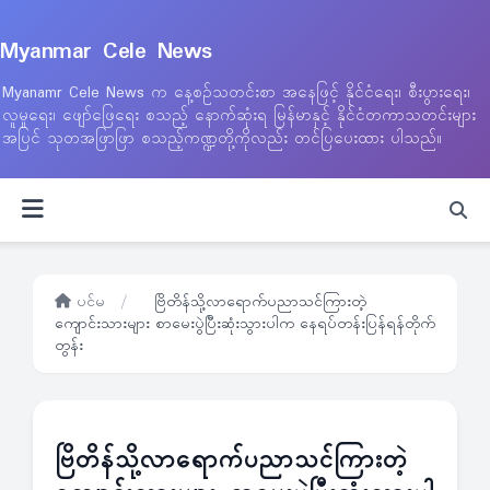
Myanmar Cele News
Myanamr Cele News က နေ့စဉ်သတင်းစာ အနေဖြင့် နိုင်ငံရေး၊ စီးပွားရေး၊
လူမှုရေး၊ ဖျော်ဖြေရေး စသည့် နောက်ဆုံးရ မြန်မာနှင့် နိုင်ငံတကာသတင်းများ
အပြင် သုတအဖြာဖြာ စသည့်ကဏ္ဍတို့ကိုလည်း တင်ပြပေးထား ပါသည်။
ပင်မ
/
ဗြိတိန်သို့လာရောက်ပညာသင်ကြားတဲ့
ကျောင်းသားများ စာမေးပွဲပြီးဆုံးသွားပါက နေရပ်တန်းပြန်ရန်တိုက်
တွန်း
ဗြိတိန်သို့လာရောက်ပညာသင်ကြားတဲ့