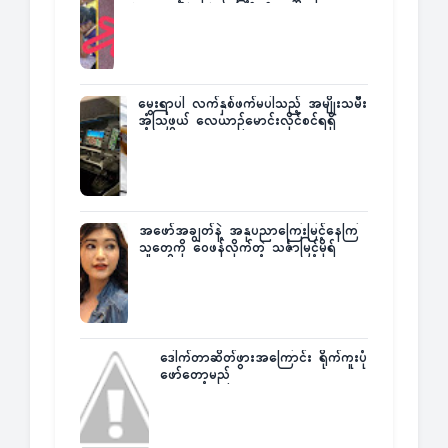
အံ့အားသင့်ခဲ့ရတဲ့ အဖြစ်မှန်
မွေးရာပါ လက်နှစ်ဖက်မပါသည့် အမျိုးသမီး
အံ့သြဖွယ် လေယာဉ်မောင်းလိုင်စင်ရရှိ
အဖော်အချွတ်နဲ့ အနုပညာကြေးမြင့်နေကြ
သူတွေကို ဝေဖန်လိုက်တဲ့ သင်္ဇာမြင့်မိုရ်
ဒေါက်တာဆိတ်ဖွားအကြောင်း ရိုက်ကူးပုံ
ဖော်တော့မည်