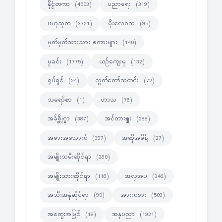
နိုင္ငံတကာ
ပညာရေး
(4503)
(319)
ဗဟုသုတ
မိုးလေဝသ
(3721)
(95)
မှတ်မှတ်သားသား စကားများ
(140)
မှုခင်း
ယဉ်ကျေးမှု
(1775)
(132)
ရုပ်ရှင်
လွတ်တော်သတင်း
(24)
(72)
သရော်စာ
ဟာသ
(1)
(76)
အခ်စ္ဆိုင္ရာ
အင်တာဗျုး
(387)
(288)
အစားအသောက်
အဆိုအမိန့်
(397)
(27)
အမျိုးသမီးဆိုင်ရာ
(260)
အမျိုးသားဆိုင်ရာ
အလှအပ
(116)
(346)
အသီးအနှံဆိုင်ရာ
အားကစား
(90)
(509)
အတွေးအမြင်
အနုပညာ
(18)
(1921)