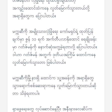
တ်ဇ်မန်ဟာ လုံခြုံရေး ထူထပ်စွာချထားတဲ့
အကျဉ်းထောင်ထဲကနေ လွတ်မြောက်သွားတယ်လို့
အရာရှိတွေက ပြောပါတယ်။
မက္ကဆီကို အမျိုးသားလုံခြုံရေး ကော်မရှင်ရဲ့ ထုတ်ပြန်
ချက်မှာ ဇွန် ၁၁ ရက် အက်တီပလာနိုထောင် ရေချိုးခန်း
မှာ ဂတ်ဇ်မန်ကို နောက်ဆုံးတွေ့ခဲ့ရတာလို့ ပြောပါတယ်။
ဒါဟာ ဂတ်ဇ်မန် အတွက် ဒုတိယအကြိမ် ထောင်ကနေ
လွတ်မြောက်သွားတာ ဖြစ်ပါတယ်။
မက္ကဆီကိုမြို့နားရှိ ထောင်က သူ့အခန်းကို အရာရှိတွေ
သွားရောက်စစ်ဆေးရာကနေ လွတ်မြောက်သွားတယ်ဆို
တာ သိခဲ့ရတာပါ။
ရှာဖွေရေးတွေ လုပ်ဆောင်နေပြီး အနီးနားလေဆိပ်က