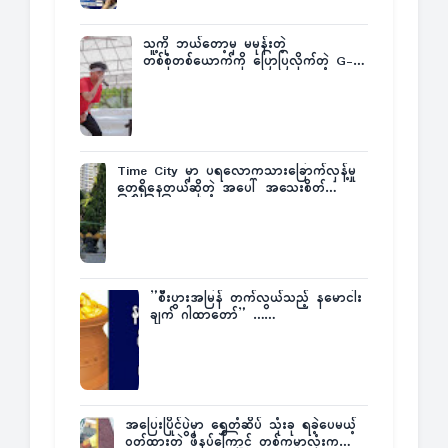
သူ့ကို ဘယ်တော့မှ မမုန်းတဲ့
တစ်စုံတစ်ယောက်ကို ပြောပြလိုက်တဲ့ G-
Fatt
Time City မှာ ပရလောကသားခြောက်လှန့်မှု
တွေရှိနေတယ်ဆိုတဲ့ အပေါ် အသေးစိတ်
ပြန်ပြောပြလာတဲ့ Times City Project
Director ဦးမြတ်မင်း
”စီးပွားအမြန် တက်လွယ်သည့် နမောငါး
ချက် ဂါထာတော်” ……
အပြေးပြိုင်ပွဲမှာ ရွှေတံဆိပ် သုံးခု ရခဲ့ပေမယ့်
ဝတ်ထားတဲ့ ဖိနပ်ကြောင့် တစ်ကမ္ဘာလုံးက