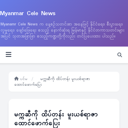
Myanmar Cele News
Myanamr Cele News က နေ့စဉ်သတင်းစာ အနေဖြင့် နိုင်ငံရေး၊ စီးပွားရေး၊
လူမှုရေး၊ ဖျော်ဖြေရေး စသည့် နောက်ဆုံးရ မြန်မာနှင့် နိုင်ငံတကာသတင်းများ
အပြင် သုတအဖြာဖြာ စသည့်ကဏ္ဍတို့ကိုလည်း တင်ပြပေးထား ပါသည်။
ပင်မ
/
မက္ကဆီကို ထိပ်တန်း မူးယစ်ရာဇာ
ထောင်ဖောက်ပြေး
မက္ကဆီကို ထိပ်တန်း မူးယစ်ရာဇာ
ထောင်ဖောက်ပြေး