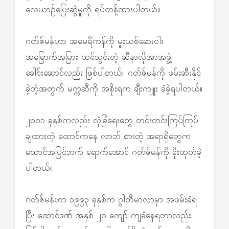
လေယာဉ်ပြေးဆွဲမှုကို ရပ်တန့်ထားပါတယ်။
ဂတ်ဇ်မန်ဟာ အမေရိကန်ကို မူးယစ်ဆေးဝါး
အမြောက်အမြား ထင်သွင်းတဲ့ ဆီနာလိုအာအဖွဲ့
ခေါင်းဆောင်လည်း ဖြစ်ပါတယ်။ ဂတ်ဇ်မန်ကို ဖမ်းဆီးနိုင်
ခဲ့တဲ့အတွက် မက္ကဆီကို အစိုးရက ချီးကျူး ခံခဲ့ရပါတယ်။
၂၀၀၁ ခုနှစ်ကလည်း လုံခြုံရေးတွေ တင်းတင်းကြပ်ကြပ်
ချထားတဲ့ ထောင်ကနေ လာဘ် စားတဲ့ အရာရှိတွေက
ထောင်အပြင်ဘက် ရောက်အောင် ဂတ်ဇ်မန်ကို ခိုးထုတ်ခဲ့
ပါတယ်။
ဂတ်ဇ်မန်ဟာ ၁၉၉၃ ခုနှစ်က ဂွါတီမာလာမှာ အဖမ်းခံရ
ပြီး ထောင်ဒဏ် အနှစ် ၂၀ ကျော် ကျခံနေရတာလည်း