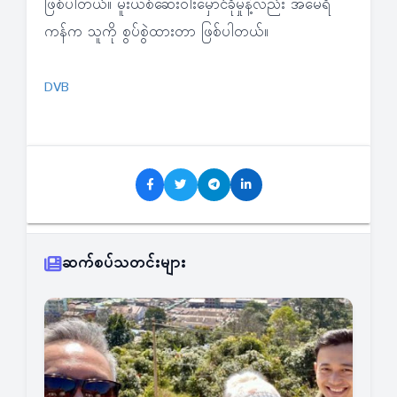
ဖြစ်ပါတယ်။ မူးယစ်ဆေးဝါးမှောင်ခိုမှုနဲ့လည်း အမေရိ
ကန်က သူကို စွပ်စွဲထားတာ ဖြစ်ပါတယ်။
DVB
ဆက်စပ်သတင်းများ