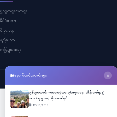
ပွညျတှငျးသတငျး
နိုင်ငံတကာ
စီးပွားရေး
နည်းပညာ
ကနြျးမာရေး
နောက်ထပ်သတင်းများ
©
2026
Myanmar Cele News
. All Rights Reserved.
ချစ်သူဟောင်းကတရားစွဲထားတဲ့အမှုကနေ သိန်းတစ်ရာနဲ့
အာမခံရသွားတဲ့ မိုးအောင်ရင်
12/13/2019