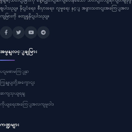
မွနျမာ့သတငျးမြားကို နေ့စဥျတငျဆကျပေးနသေော သတငျးဝဘျဆိုကျတဈခုဖွ
ဈပါသညျ။ နိုငျငံရေး၊ စီးပှားရေး၊ လူမှုရေး နှင့ျ အခွားသတငျးအခကြျအလ
ကျမြားကို ဖတျရှုနိုငျပါသညျ။
အမွနျလင့ျချမြား
ပငျမစာမကြျနှာ
ကြှနျုပျတို့အကွောငျး
ဆကျသှယျရနျ
ကိုယျရေးအခကြျအလကျမူဝါဒ
ကဏ္ဍများ