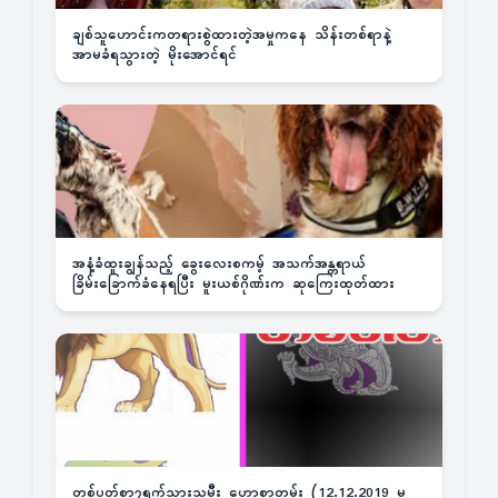
ချစ်သူဟောင်းကတရားစွဲထားတဲ့အမှုကနေ သိန်းတစ်ရာနဲ့
အာမခံရသွားတဲ့ မိုးအောင်ရင်
အနံ့ခံထူးချွန်သည့် ခွေးလေးစကမ့် အသက်အန္တရာယ်
ခြိမ်းခြောက်ခံနေရပြီး မူးယစ်ဂိုဏ်းက ဆုကြေးထုတ်ထား
တစ်ပတ်စာ၇ရက်သားသမီး ဟောစာတမ်း (12.12.2019 မှ