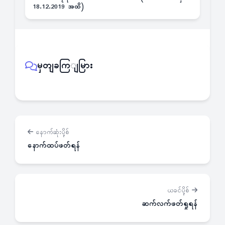
18.12.2019 အထိ)
မှတျခကြျမြား
နောက်ဆုံးပို့စ်
နောက်ထပ်ဖတ်ရန်
ယခင်ပို့စ်
ဆက်လက်ဖတ်ရှုရန်