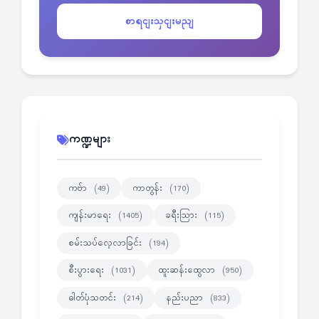
စာရငျးသှငျးမညျ
ကဏ္ဍများ
ကဗ်ာ
ကာတွန်း
(49)
(170)
ကျန်းမာရေး
ခရီးသြား
(1405)
(115)
စမ်းသပ်လေ့လာခြင်း
(194)
စီးပွားရေး
ထူးဆန်းထွေလာ
(1031)
(950)
ဓါတ်ပုံသတင်း
နည်းပညာ
(214)
(833)