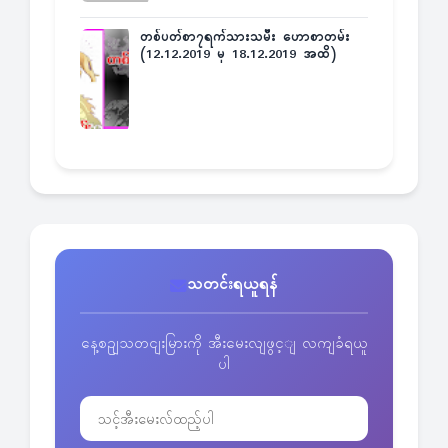
တစ်ပတ်စာ၇ရက်သားသမီး ဟောစာတမ်း
(12.12.2019 မှ 18.12.2019 အထိ)
သတင်းရယူရန်
နေ့စဥျသတငျးမြားကို အီးမေးလျဖွင့ျ လကျခံရယူ
ပါ