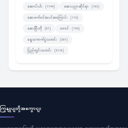
ဆောင်းပါး
ဆေးပညာဆိုင်ရာ
(1744)
(193)
ဆေးဖက်ဝင်အပင်အကြောင်း
(110)
ဆေးမြီးတို
ဗေဒင်
(87)
(154)
ရွေးကောက်ပွဲသတင်း
(397)
ပြည်တွင်းသတင်း
(5116)
ကြှနျုပျတို့အကွောငျး