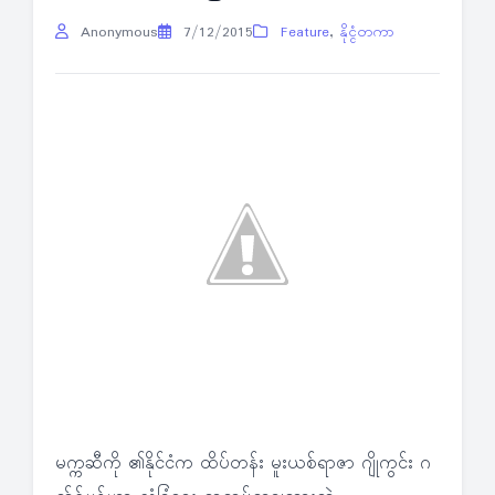
Anonymous
7/12/2015
Feature
,
နိုင္ငံတကာ
မက္ကဆီကို ၏နိုင်ငံက ထိပ်တန်း မူးယစ်ရာဇာ ဂျိုကွင်း ဂ