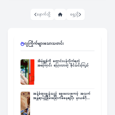
နောက်သို့
ရှေ့သို့
လူကြိုက်များသောသတင်း
အိမ့်ချစ်ကို တောင်းပန်လိုက်ရတဲ့
အကြောင်း ပြောလာတဲ့ ခိုင်သင်းကြည်
အနံ့ခံထူးချွန်သည့် ခွေးလေးစကမ့် အသက်
အန္တရာယ်ခြိမ်းခြောက်ခံနေရပြီး မူးယစ်ဂိုဏ်း
က ဆုကြေးထုတ်ထား