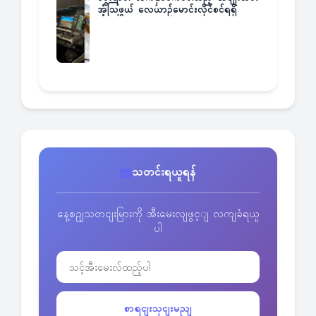
အံ့သြဖွယ် လေယာဉ်မောင်းလိုင်စင်ရရှိ
သတင်းရယူရန်
နေ့စဥျသတငျးမြားကို အီးမေးလျဖွင့ျ လကျခံရယူ
ပါ
စာရငျးသှငျးမညျ