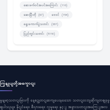
ဆေးဖက်ဝင်အပင်အကြောင်း
(110)
ဆေးမြီးတို
ဗေဒင်
(87)
(154)
ရွေးကောက်ပွဲသတင်း
(397)
ပြည်တွင်းသတင်း
(5116)
ကြှနျုပျတို့အကွောငျး
မွနျမာ့သတငျးမြားကို နေ့စဥျတငျဆကျပေးနသေော သတငျးဝဘျဆိုကျတဈခုဖွ
ဈပါသညျ။ နိုငျငံရေး၊ စီးပှားရေး၊ လူမှုရေး နှင့ျ အခွားသတငျးအခကြျအလ