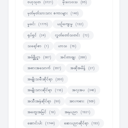
ဗဟုသုတ
မိုးလေဝသ
(3721)
(95)
မှတ်မှတ်သားသား စကားများ
(140)
မှုခင်း
ယဉ်ကျေးမှု
(1775)
(132)
ရုပ်ရှင်
လွတ်တော်သတင်း
(24)
(72)
သရော်စာ
ဟာသ
(1)
(76)
အခ်စ္ဆိုင္ရာ
အင်တာဗျုး
(387)
(288)
အစားအသောက်
အဆိုအမိန့်
(397)
(27)
အမျိုးသမီးဆိုင်ရာ
(260)
အမျိုးသားဆိုင်ရာ
အလှအပ
(116)
(346)
အသီးအနှံဆိုင်ရာ
အားကစား
(90)
(509)
အတွေးအမြင်
အနုပညာ
(18)
(1921)
ဆောင်းပါး
ဆေးပညာဆိုင်ရာ
(1744)
(193)