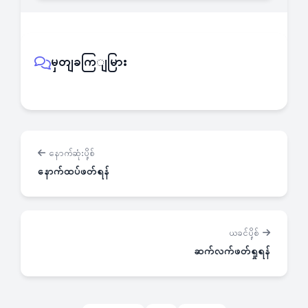
မှတျခကြျမြား
နောက်ဆုံးပို့စ်
နောက်ထပ်ဖတ်ရန်
ယခင်ပို့စ်
ဆက်လက်ဖတ်ရှုရန်