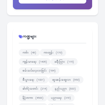
ကဏ္ဍများ
ကဗ်ာ
ကာတွန်း
(49)
(170)
ကျန်းမာရေး
ခရီးသြား
(1405)
(115)
စမ်းသပ်လေ့လာခြင်း
(194)
စီးပွားရေး
ထူးဆန်းထွေလာ
(1031)
(950)
ဓါတ်ပုံသတင်း
နည်းပညာ
(214)
(833)
နိုင္ငံတကာ
ပညာရေး
(4503)
(319)