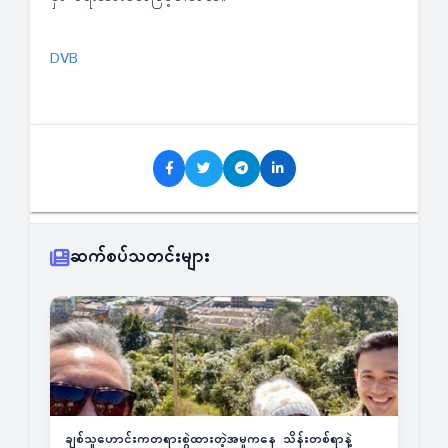
DVB
ဆက်စပ်သတင်းများ
ချစ်သူဟောင်းကတရားစွဲထားတဲ့အမှုကနေ သိန်းတစ်ရာနဲ့