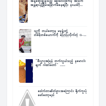
အနံ့ခံထူးချွန်သည့် ခွေးလေးစကမ့် အသက်
အန္တရာယ်ခြိမ်းခြောက်ခံနေရပြီး မူးယစ်ဂိုဏ်း
က ဆုကြေးထုတ်ထား
သူ့ကို ဘယ်တော့မှ မမုန်းတဲ့
တစ်စုံတစ်ယောက်ကို ပြောပြလိုက်တဲ့ G-
Fatt
”စီးပွားအမြန် တက်လွယ်သည့် နမောငါး
ချက် ဂါထာတော်” ……
ဒေါက်တာဆိတ်ဖွားအကြောင်း ရိုက်ကူးပုံ
ဖော်တော့မည်