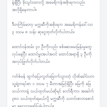
နဲ့ချီပြီး ခိုးသွင်းထားလို့ အမေရိကန်အစိုးရကလည်း
အလိုရှိနေတာပါ။
ဒီတကြိမ်တော့ မက္ကဆီကိုအစိုးရက အမေရိကန်ဒေါ်လာ
၃ ဒသမ ၈ သန်း ဆုငွေထုတ်လိုက်ပါတယ်။
ထောင်ဝန်ထမ်း ၃၁ ဦးကိုလည်း စစ်ဆေးမေးမြန်းမှုတွေ
လုပ်နေပြီး ထောင်မှူးအပါအဝင် ထောင်အရာရှိ ၃ ဦးကို
အလုပ်ဖြုတ်လိုက်ပါတယ်။
ဂတ်ဇ်မန် ထွက်ပြေးလွတ်မြောက်သွားတဲ့ လိုဏ်ခေါင်းဟာ
သူ့ရဲ့တရပ်စာ ၁ ဒသမ ၇ မီတာအမြင့်ရှိပြီး မြေကို မြေ
သယ်ကားနဲ့ သယ်ထုတ်မယ်ဆိုရင် လော်ရီကား အခေါက်
၃၈၀ သယ်ထုတ်ရမယ်လို့ မက္ကဆီကို သတင်းစာတစောင်
မှာ ရေးသားဖော်ပြခဲ့ပါတယ်။