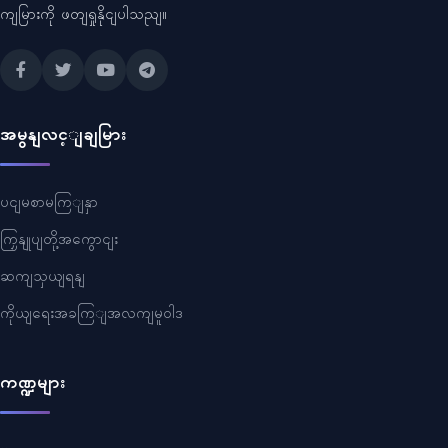
ကျမြားကို ဖတျရှုနိုငျပါသညျ။
အမွနျလင့ျချမြား
ပငျမစာမကြျနှာ
ကြှနျုပျတို့အကွောငျး
ဆကျသှယျရနျ
ကိုယျရေးအခကြျအလကျမူဝါဒ
ကဏ္ဍများ