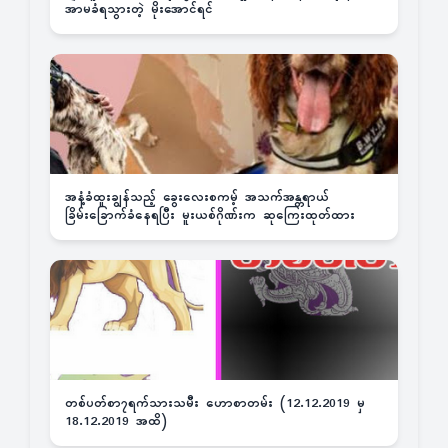
အာမခံရသွားတဲ့ မိုးအောင်ရင်
အနံ့ခံထူးချွန်သည့် ခွေးလေးစကမ့် အသက်အန္တရာယ်
ခြိမ်းခြောက်ခံနေရပြီး မူးယစ်ဂိုဏ်းက ဆုကြေးထုတ်ထား
တစ်ပတ်စာ၇ရက်သားသမီး ဟောစာတမ်း (12.12.2019 မှ
18.12.2019 အထိ)