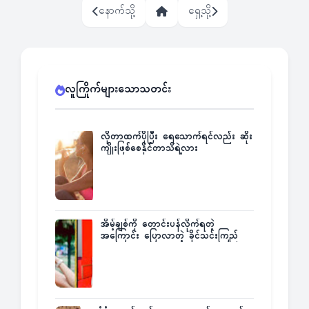
နောက်သို့
ရှေ့သို့
လူကြိုက်များသောသတင်း
လိုတာထက်ပိုပြီး ရေသောက်ရင်လည်း ဆိုး
ကျိုးဖြစ်စေနိုင်တာသိရဲ့လား
အိမ့်ချစ်ကို တောင်းပန်လိုက်ရတဲ့
အကြောင်း ပြောလာတဲ့ ခိုင်သင်းကြည်