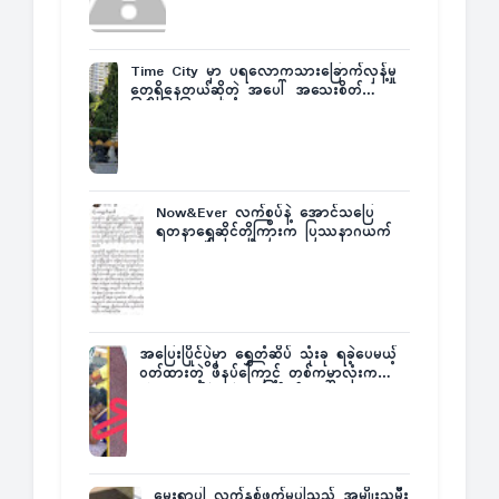
Time City မှာ ပရလောကသားခြောက်လှန့်မှု
တွေရှိနေတယ်ဆိုတဲ့ အပေါ် အသေးစိတ်
ပြန်ပြောပြလာတဲ့ Times City Project
Director ဦးမြတ်မင်း
Now&Ever လက်စွပ်နဲ့ အောင်သပြေ
ရတနာရွှေဆိုင်တို့ကြားက ပြဿနာဂယက်
အပြေးပြိုင်ပွဲမှာ ရွှေတံဆိပ် သုံးခု ရခဲ့ပေမယ့်
ဝတ်ထားတဲ့ ဖိနပ်ကြောင့် တစ်ကမ္ဘာလုံးက
အံ့အားသင့်ခဲ့ရတဲ့ အဖြစ်မှန်
မွေးရာပါ လက်နှစ်ဖက်မပါသည့် အမျိုးသမီး