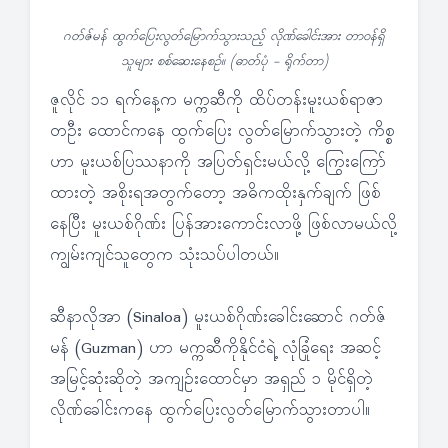
ဂတ်ဇ်မန် ထွက်ပြေးလွတ်မြောက်သွားသည့် လိုဏ်ခေါင်းအား တာဝန်ရှိ
သူများ စစ်ဆေးနေစဉ်။ (ဓာတ်ပုံ - ရိုက်တာ)
ဇူလိုင် ၁၁ ရက်နေ့က မက္ကဆီကို ထိပ်တန်းမူးယစ်ရာဇာ
တဦး ထောင်ကနေ ထွက်ပြေး လွတ်မြောက်သွားတဲ့ ကိစ္စ
ဟာ မူးယစ်ပြဿနာကို အပြတ်ရှင်းမယ်လို့ ကြွေးကြော်
ထားတဲ့ အစိုးရအတွက်တော့ အဓိကထိုးနှက်ချက် ဖြစ်
နေပြီး မူးယစ်ဂိုဏ်း ပြန်အားကောင်းလာဖို့ ဖြစ်လာမယ်လို့
ကျွမ်းကျင်သူတွေက သုံးသပ်ပါတယ်။
ဆီနာလိုအာ (Sinaloa) မူးယစ်ဂိုဏ်းခေါင်းဆောင် ဂတ်ဇ်
မန် (Guzman) ဟာ မက္ကဆီကိုနိုင်ငံရဲ့ လုံခြုံရေး အဆင့်
အမြင့်ဆုံးဆိုတဲ့ အကျဉ်းထောင်မှာ အရှည် ၁ မိုင်ရှိတဲ့
လိုဏ်ခေါင်းကနေ ထွက်ပြေးလွတ်မြောက်သွားတာပါ။