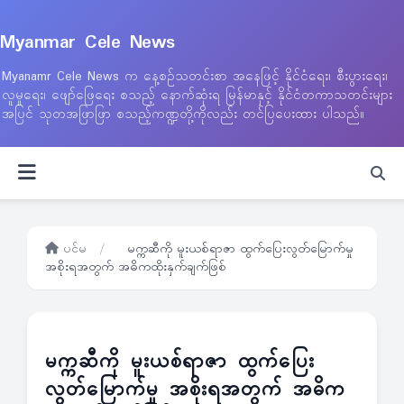
Myanmar Cele News
Myanamr Cele News က နေ့စဉ်သတင်းစာ အနေဖြင့် နိုင်ငံရေး၊ စီးပွားရေး၊
လူမှုရေး၊ ဖျော်ဖြေရေး စသည့် နောက်ဆုံးရ မြန်မာနှင့် နိုင်ငံတကာသတင်းများ
အပြင် သုတအဖြာဖြာ စသည့်ကဏ္ဍတို့ကိုလည်း တင်ပြပေးထား ပါသည်။
ပင်မ
/
မက္ကဆီကို မူးယစ်ရာဇာ ထွက်ပြေးလွတ်မြောက်မှု
အစိုးရအတွက် အဓိကထိုးနှက်ချက်ဖြစ်
မက္ကဆီကို မူးယစ်ရာဇာ ထွက်ပြေး
လွတ်မြောက်မှု အစိုးရအတွက် အဓိက