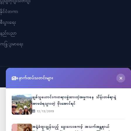
ပွညျတှငျးသတငျး
နိုင်ငံတကာ
စီးပွားရေး
နည်းပညာ
ကနြျးမာရေး
©
2026
Myanmar Cele News
. All Rights Reserved.
နောက်ထပ်သတင်းများ
ချစ်သူဟောင်းကတရားစွဲထားတဲ့အမှုကနေ သိန်းတစ်ရာနဲ့
အာမခံရသွားတဲ့ မိုးအောင်ရင်
12/13/2019
အနံ့ခံထူးချွန်သည့် ခွေးလေးစကမ့် အသက်အန္တရာယ်