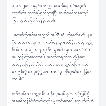
သူဟာ ၂၀၀၁ ခုနှစ်ကလည်း ထောင်ဝန်ထမ်းတွေကို
လာဘ်ထိုး ထွက်မြောက်သွားပြီး ဆယ်စုနှစ်တခုကျော်
ကြာ လွတ်မြောက်နေခဲ့တာပါ။
“မက္ကဆီကိုအစိုးရအတွက် အကြီးဆုံး ထိုးနှက်ချက် ၂ ခု
ရှိပါတယ်။ တချက်က ဂတ်ဇ်မန်ကို ဖမ်းမိခဲ့ပေမယ့် သူ့ရဲ့
ဂိုဏ်းက အခြေအနေ ပျက်မသွားဘဲ သူက ထောင်ထဲက
နေ ညွှန်ကြားနေတာပါ။ နောက်တချက်က လုံခြုံရေး
အဆင့်အမြင့်ဆုံးဆိုတဲ့ ထောင်ကနေ လွတ်မြောက်သွား
တာဖြစ်လို့ ဘာမှလုံခြုံရေး အာမခံမှု မရှိဘူးဆိုတာ ပြသ
တာပါ။”
ဂတ်ဇ်မန်ဟာ ကမ္ဘာ့ထိပ်တန်း မူးယစ်ရာဇာတဦးဖြစ်ပြီး
အမေရိကန်နိုင်ငံထဲကိုလည်း မူးယစ်ဆေးဝါးတွေ ဘီလီယံ