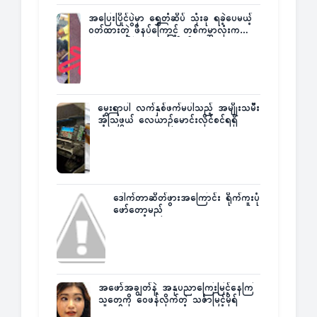
အပြေးပြိုင်ပွဲမှာ ရွှေတံဆိပ် သုံးခု ရခဲ့ပေမယ့်
ဝတ်ထားတဲ့ ဖိနပ်ကြောင့် တစ်ကမ္ဘာလုံးက
အံ့အားသင့်ခဲ့ရတဲ့ အဖြစ်မှန်
မွေးရာပါ လက်နှစ်ဖက်မပါသည့် အမျိုးသမီး
အံ့သြဖွယ် လေယာဉ်မောင်းလိုင်စင်ရရှိ
ဒေါက်တာဆိတ်ဖွားအကြောင်း ရိုက်ကူးပုံ
ဖော်တော့မည်
အဖော်အချွတ်နဲ့ အနုပညာကြေးမြင့်နေကြ
သူတွေကို ဝေဖန်လိုက်တဲ့ သင်္ဇာမြင့်မိုရ်