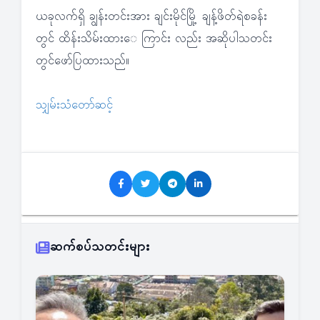
ယခုလက်ရှိ ချွန်းတင်းအား ချင်းမိုင်မြို့ ချန့်ဖိတ်ရဲစခန်း
တွင် ထိန်းသိမ်းထားေ ကြာင်း လည်း အဆိုပါသတင်း
တွင်ဖော်ပြထားသည်။
သျှမ်းသံတော်ဆင့်
ဆက်စပ်သတင်းများ