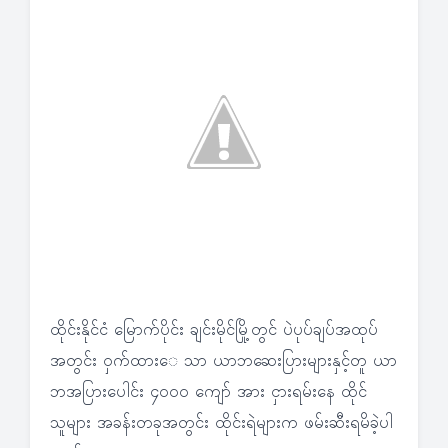
ထိုင်းနိုင်ငံ မြောက်ပိုင်း ချင်းမိုင်မြို့တွင် ပဲပုပ်ချပ်အထုပ်
အတွင်း ဝှက်ထားေ သာ ယာဘဆေးပြားများနှင့်တူ ယာ
ဘအပြားပေါင်း ၄၀၀၀ ကျော် အား ငှားရမ်းနေ ထိုင်
သူများ အခန်းတခုအတွင်း ထိုင်းရဲများက ဖမ်းဆီးရမိခဲ့ပါ