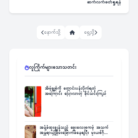
ဆက်လက်ဖတ်ရှုရန်
နောက်သို့
ရှေ့သို့
လူကြိုက်များသောသတင်း
အိမ့်ချစ်ကို တောင်းပန်လိုက်ရတဲ့
အကြောင်း ပြောလာတဲ့ ခိုင်သင်းကြည်
အနံ့ခံထူးချွန်သည့် ခွေးလေးစကမ့် အသက်
အန္တရာယ်ခြိမ်းခြောက်ခံနေရပြီး မူးယစ်ဂိုဏ်း