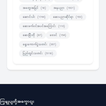
အတွေးအမြင်
အနုပညာ
(18)
(1921)
ဆောင်းပါး
ဆေးပညာဆိုင်ရာ
(1744)
(193)
ဆေးဖက်ဝင်အပင်အကြောင်း
(110)
ဆေးမြီးတို
ဗေဒင်
(87)
(154)
ရွေးကောက်ပွဲသတင်း
(397)
ပြည်တွင်းသတင်း
(5116)
ကြှနျုပျတို့အကွောငျး