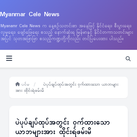
Myanmar Cele News
Myanamr Cele News က နေ့စဉ်သတင်းစာ အနေဖြင့် နိုင်ငံရေး၊ စီးပွားရေး၊
လူမှုရေး၊ ဖျော်ဖြေရေး စသည့် နောက်ဆုံးရ မြန်မာနှင့် နိုင်ငံတကာသတင်းများ
အပြင် သုတအဖြာဖြာ စသည့်ကဏ္ဍတို့ကိုလည်း တင်ပြပေးထား ပါသည်။
ပင်မ
/
ပဲပုပ်ချပ်ထုပ်အတွင်း ဝှက်ထားသော ယာဘများ
အား ထိုင်းရဲဖမ်းမိ
ပဲပုပ်ချပ်ထုပ်အတွင်း ဝှက်ထားသော
ယာဘများအား ထိုင်းရဲဖမ်းမိ