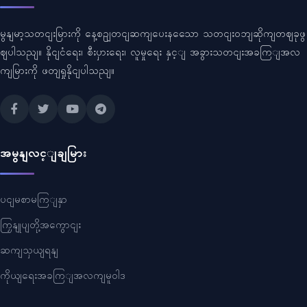
မွနျမာ့သတငျးမြားကို နေ့စဥျတငျဆကျပေးနသေော သတငျးဝဘျဆိုကျတဈခုဖွ
ဈပါသညျ။ နိုငျငံရေး၊ စီးပှားရေး၊ လူမှုရေး နှင့ျ အခွားသတငျးအခကြျအလ
ကျမြားကို ဖတျရှုနိုငျပါသညျ။
အမွနျလင့ျချမြား
ပငျမစာမကြျနှာ
ကြှနျုပျတို့အကွောငျး
ဆကျသှယျရနျ
ကိုယျရေးအခကြျအလကျမူဝါဒ