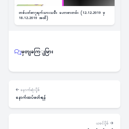
တစ်ပတ်စာ၇ရက်သားသမီး ဟောစာတမ်း (12.12.2019 မှ
18.12.2019 အထိ)
မှတျခကြျမြား
နောက်ဆုံးပို့စ်
နောက်ထပ်ဖတ်ရန်
ယခင်ပို့စ်