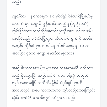
သည်။
ဂျူလိုင်လ ၂၂ ရက်နေ့က ချင်းမိုင်ခရိုင် ဝိန်းဟိုင်မြို့နယ်မှ
အသက် ၃၀ အရွယ် ချွန်းတင်းအမည်ရ (လူမျိုးမသိ)
ထိုင်းနိုင်ငံသားကတ်ကိုင်ဆောင်သူတဦးအား ၎င်းငှားရမ်း
နေထိုင်သည့် ချင်းမိုင်မြို့တွင်း ဆီဖုမ်းရပ်ကွက် ရှိ အခန်း
အတွင်း ထိုင်းရဲများက ဝင်ရောက်စစ်ဆေးခဲ့ရာ ယာဘ
ဆေးပြား ၄၀၀၀ ကျော် ဖမ်းဆီးရမိခဲ့သည်။
အဆိုပါယာဘဆေးပြားများအား တနေရာနဲနဲစီ ဝှက်ထား
သည်ကိုတွေ့ရပြီး အပြားပေါင်း ၈၀၀ ခန့်ကို တထုတ်
လျင် အလေးချိန် တကီလိုခန့်စီရှိ ပဲပုပ်ချပ်များကို
အလယ်တွင် အပေါက်ဖောက်ကာ သွပ်ထည့်ထားကြောင်း
ထိုင်း cm108 သတင်းတွင်ဖော်ပြထားသည်။