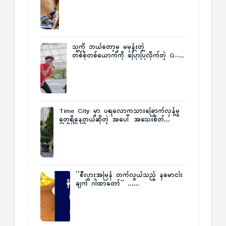
က ဆုကြေးထုတ်ထား
သူ့ကို ဘယ်တော့မှ မမုန်းတဲ့
တစ်စုံတစ်ယောက်ကို ပြောပြလိုက်တဲ့ G-
Fatt
Time City မှာ ပရလောကသားခြောက်လှန့်မှု
တွေရှိနေတယ်ဆိုတဲ့ အပေါ် အသေးစိတ်
ပြန်ပြောပြလာတဲ့ Times City Project
Director ဦးမြတ်မင်း
”စီးပွားအမြန် တက်လွယ်သည့် နမောငါး
ချက် ဂါထာတော်” ……