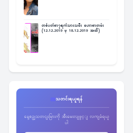
တစ်ပတ်စာ၇ရက်သားသမီး ဟောစာတမ်း
(12.12.2019 မှ 18.12.2019 အထိ)
သတင်းရယူရန်
နေ့စဥျသတငျးမြားကို အီးမေးလျဖွင့ျ လကျခံရယူ
ပါ