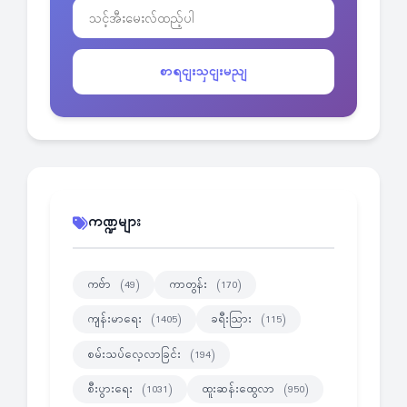
စာရငျးသှငျးမညျ
ကဏ္ဍများ
ကဗ်ာ
ကာတွန်း
(49)
(170)
ကျန်းမာရေး
ခရီးသြား
(1405)
(115)
စမ်းသပ်လေ့လာခြင်း
(194)
စီးပွားရေး
ထူးဆန်းထွေလာ
(1031)
(950)