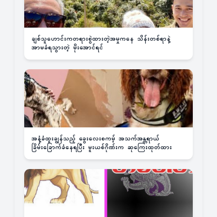
ချစ်သူဟောင်းကတရားစွဲထားတဲ့အမှုကနေ သိန်းတစ်ရာနဲ့
အာမခံရသွားတဲ့ မိုးအောင်ရင်
အနံ့ခံထူးချွန်သည့် ခွေးလေးစကမ့် အသက်အန္တရာယ်
ခြိမ်းခြောက်ခံနေရပြီး မူးယစ်ဂိုဏ်းက ဆုကြေးထုတ်ထား