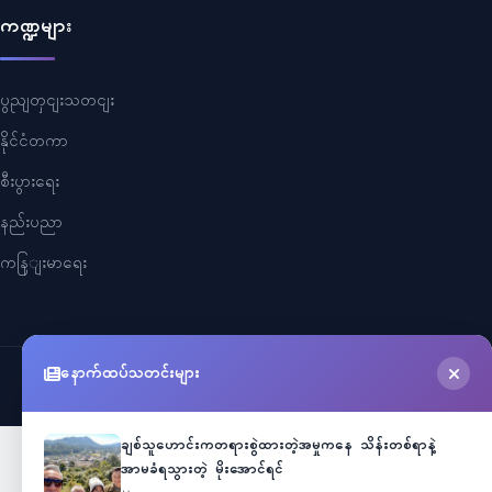
ကဏ္ဍများ
ပွညျတှငျးသတငျး
နိုင်ငံတကာ
စီးပွားရေး
နည်းပညာ
ကနြျးမာရေး
နောက်ထပ်သတင်းများ
©
2026
Myanmar Cele News
. All Rights Reserved.
ချစ်သူဟောင်းကတရားစွဲထားတဲ့အမှုကနေ သိန်းတစ်ရာနဲ့
အာမခံရသွားတဲ့ မိုးအောင်ရင်