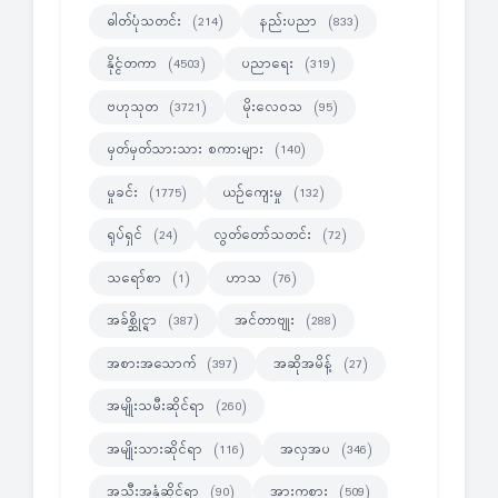
ဓါတ်ပုံသတင်း
နည်းပညာ
(214)
(833)
နိုင္ငံတကာ
ပညာရေး
(4503)
(319)
ဗဟုသုတ
မိုးလေဝသ
(3721)
(95)
မှတ်မှတ်သားသား စကားများ
(140)
မှုခင်း
ယဉ်ကျေးမှု
(1775)
(132)
ရုပ်ရှင်
လွတ်တော်သတင်း
(24)
(72)
သရော်စာ
ဟာသ
(1)
(76)
အခ်စ္ဆိုင္ရာ
အင်တာဗျုး
(387)
(288)
အစားအသောက်
အဆိုအမိန့်
(397)
(27)
အမျိုးသမီးဆိုင်ရာ
(260)
အမျိုးသားဆိုင်ရာ
အလှအပ
(116)
(346)
အသီးအနှံဆိုင်ရာ
အားကစား
(90)
(509)