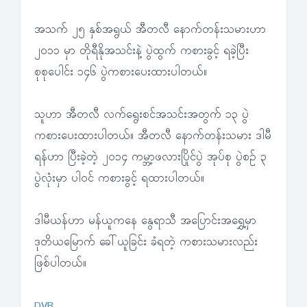
အသက် ၂၅ နှစ်အရွယ် အီတလီ နောက်တန်းသမားဟာ
၂၀၁၁ မှာ တိုရီနိုအသင်းနဲ့ ပွဲထွက် ကစားခွင့် ရခဲ့ပြီး
စုစုပေါင်း ၁၄၆ ပွဲကစားပေးထားပါတယ်။
သူဟာ အီတလီ လက်ရွေးစင်အသင်းအတွက် ၁၃ ပွဲ
ကစားပေးထားပါတယ်။ အီတလီ နောက်တန်းသမား ဒါမီ
ရန်ဟာ ပြီးခဲ့တဲ့ ၂၀၁၄ ကမ္ဘာ့ဖလားပြိုင်ပွဲ အုပ်စု ပွဲစဉ် ၃
ပွဲလုံးမှာ ပါဝင် ကစားခွင့် ရထားပါတယ်။
ဒါမီယန်ဟာ မန်ယူကနေ နွေရာသီ အပြောင်းအရွှေ့မှာ
ဒုတိယမြောက် ခေါ်ယူခြင်း ခံရတဲ့ ကစားသမားလည်း
ဖြစ်ပါတယ်။
DVB