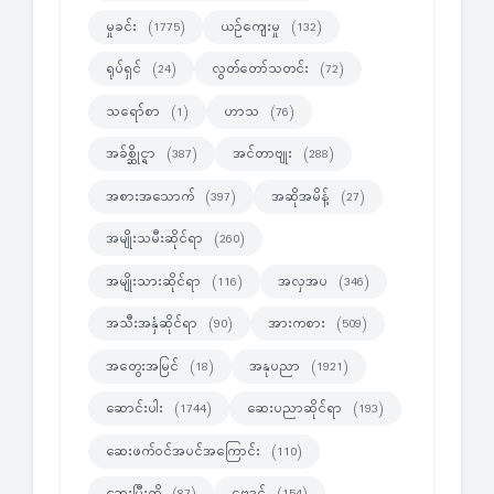
မှုခင်း
ယဉ်ကျေးမှု
(1775)
(132)
ရုပ်ရှင်
လွတ်တော်သတင်း
(24)
(72)
သရော်စာ
ဟာသ
(1)
(76)
အခ်စ္ဆိုင္ရာ
အင်တာဗျုး
(387)
(288)
အစားအသောက်
အဆိုအမိန့်
(397)
(27)
အမျိုးသမီးဆိုင်ရာ
(260)
အမျိုးသားဆိုင်ရာ
အလှအပ
(116)
(346)
အသီးအနှံဆိုင်ရာ
အားကစား
(90)
(509)
အတွေးအမြင်
အနုပညာ
(18)
(1921)
ဆောင်းပါး
ဆေးပညာဆိုင်ရာ
(1744)
(193)
ဆေးဖက်ဝင်အပင်အကြောင်း
(110)
ဆေးမြီးတို
ဗေဒင်