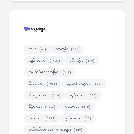
ကဏ္ဍများ
ကဗ်ာ
ကာတွန်း
(49)
(170)
ကျန်းမာရေး
ခရီးသြား
(1405)
(115)
စမ်းသပ်လေ့လာခြင်း
(194)
စီးပွားရေး
ထူးဆန်းထွေလာ
(1031)
(950)
ဓါတ်ပုံသတင်း
နည်းပညာ
(214)
(833)
နိုင္ငံတကာ
ပညာရေး
(4503)
(319)
ဗဟုသုတ
မိုးလေဝသ
(3721)
(95)
မှတ်မှတ်သားသား စကားများ
(140)