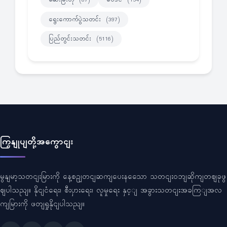
(87)
(154)
ရွေးကောက်ပွဲသတင်း
(397)
ပြည်တွင်းသတင်း
(5116)
ကြှနျုပျတို့အကွောငျး
မွနျမာ့သတငျးမြားကို နေ့စဥျတငျဆကျပေးနသေော သတငျးဝဘျဆိုကျတဈခုဖွ
ဈပါသညျ။ နိုငျငံရေး၊ စီးပှားရေး၊ လူမှုရေး နှင့ျ အခွားသတငျးအခကြျအလ
ကျမြားကို ဖတျရှုနိုငျပါသညျ။