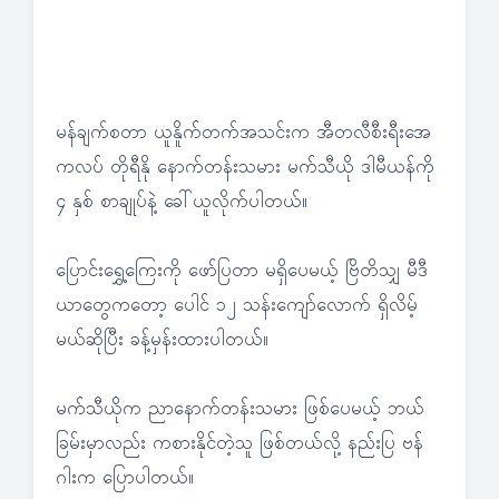
မန်ချက်စတာ ယူနိူက်တက်အသင်းက အီတလီစီးရီးအေ
ကလပ် တိုရီနို နောက်တန်းသမား မက်သီယို ဒါမီယန်ကို
၄ နှစ် စာချုပ်နဲ့ ခေါ်ယူလိုက်ပါတယ်။
ပြောင်းရွှေ့ကြေးကို ဖော်ပြတာ မရှိပေမယ့် ဗြိတိသျှ မီဒီ
ယာတွေကတော့ ပေါင် ၁၂ သန်းကျော်လောက် ရှိလိမ့်
မယ်ဆိုပြီး ခန့်မှန်းထားပါတယ်။
မက်သီယိုက ညာနောက်တန်းသမား ဖြစ်ပေမယ့် ဘယ်
ခြမ်းမှာလည်း ကစားနိုင်တဲ့သူ ဖြစ်တယ်လို့ နည်းပြ ဗန်
ဂါးက ပြောပါတယ်။