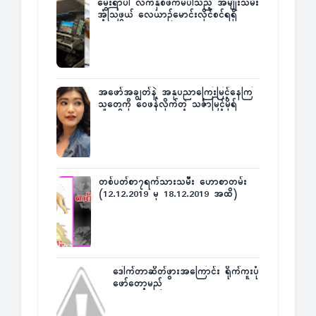
မွေးရာပါ လက်နှစ်ဖက်မပါသည့် အမျိုးသမီး
အံ့သြဖွယ် လေယာဉ်မောင်းလိုင်စင်ရရှိ
အဖော်အချွတ်နဲ့ အနုပညာကြေးမြင့်နေကြ
သူတွေကို ဝေဖန်လိုက်တဲ့ သင်္ဇာမြင့်မိုရ်
တစ်ပတ်စာ၇ရက်သားသမီး ဟောစာတမ်း
(12.12.2019 မှ 18.12.2019 အထိ)
ဒေါက်တာဆိတ်ဖွားအကြောင်း ရိုက်ကူးပုံ
ဖော်တော့မည်