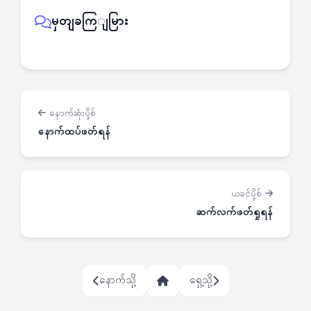
မှတျခကြျမြား
နောက်ဆုံးပို့စ်
နောက်ထပ်ဖတ်ရန်
ယခင်ပို့စ်
ဆက်လက်ဖတ်ရှုရန်
နောက်သို့
ရှေ့သို့