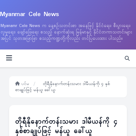
Myanmar Cele News
Myanamr Cele News က နေ့စဉ်သတင်းစာ အနေဖြင့် နိုင်ငံရေး၊ စီးပွားရေး၊
လူမှုရေး၊ ဖျော်ဖြေရေး စသည့် နောက်ဆုံးရ မြန်မာနှင့် နိုင်ငံတကာသတင်းများ
အပြင် သုတအဖြာဖြာ စသည့်ကဏ္ဍတို့ကိုလည်း တင်ပြပေးထား ပါသည်။
ပင်မ
/
တိုရီနိုနောက်တန်းသမား ဒါမီယန်ကို ၄ နှစ်
စာချုပ်ဖြင့် မန်ယူ ခေါ်ယူ
တိုရီနိုနောက်တန်းသမား ဒါမီယန်ကို ၄
နှစ်စာချုပ်ဖြင့် မန်ယူ ခေါ်ယူ