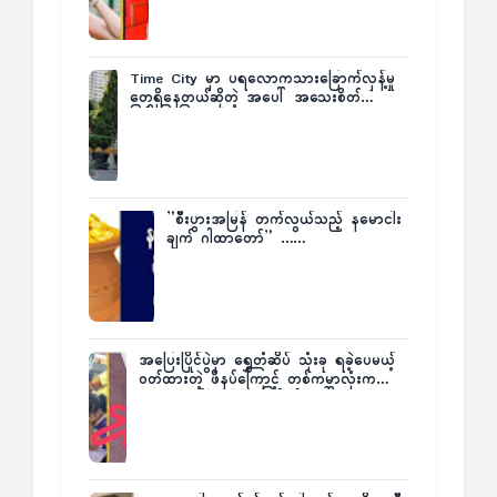
Time City မှာ ပရလောကသားခြောက်လှန့်မှု
တွေရှိနေတယ်ဆိုတဲ့ အပေါ် အသေးစိတ်
ပြန်ပြောပြလာတဲ့ Times City Project
Director ဦးမြတ်မင်း
”စီးပွားအမြန် တက်လွယ်သည့် နမောငါး
ချက် ဂါထာတော်” ……
အပြေးပြိုင်ပွဲမှာ ရွှေတံဆိပ် သုံးခု ရခဲ့ပေမယ့်
ဝတ်ထားတဲ့ ဖိနပ်ကြောင့် တစ်ကမ္ဘာလုံးက
အံ့အားသင့်ခဲ့ရတဲ့ အဖြစ်မှန်