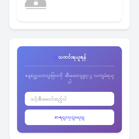
သတင်းရယူရန်
နေ့စဥျသတငျးမြားကို အီးမေးလျဖွင့ျ လကျခံရယူ
ပါ
စာရငျးသှငျးမညျ