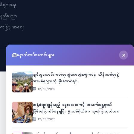
စီးပွားရေး
နည်းပညာ
ကနြျးမာရေး
နောက်ထပ်သတင်းများ
©
2026
Myanmar Cele News
. All Rights Reserved.
ချစ်သူဟောင်းကတရားစွဲထားတဲ့အမှုကနေ သိန်းတစ်ရာနဲ့
အာမခံရသွားတဲ့ မိုးအောင်ရင်
12/13/2019
အနံ့ခံထူးချွန်သည့် ခွေးလေးစကမ့် အသက်အန္တရာယ်
ခြိမ်းခြောက်ခံနေရပြီး မူးယစ်ဂိုဏ်းက ဆုကြေးထုတ်ထား
12/13/2019