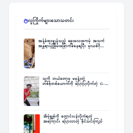
လူကြိုက်များသောသတင်း
အနံ့ခံထူးချွန်သည့် ခွေးလေးစကမ့် အသက်
အန္တရာယ်ခြိမ်းခြောက်ခံနေရပြီး မူးယစ်ဂိုဏ်း
က ဆုကြေးထုတ်ထား
သူ့ကို ဘယ်တော့မှ မမုန်းတဲ့
တစ်စုံတစ်ယောက်ကို ပြောပြလိုက်တဲ့ G-
Fatt
အိမ့်ချစ်ကို တောင်းပန်လိုက်ရတဲ့
အကြောင်း ပြောလာတဲ့ ခိုင်သင်းကြည်