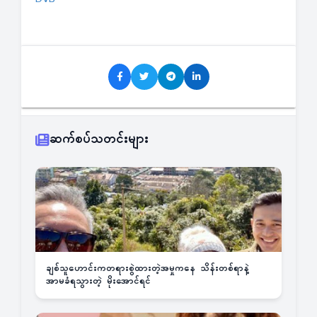
ဆက်စပ်သတင်းများ
ချစ်သူဟောင်းကတရားစွဲထားတဲ့အမှုကနေ သိန်းတစ်ရာနဲ့
အာမခံရသွားတဲ့ မိုးအောင်ရင်