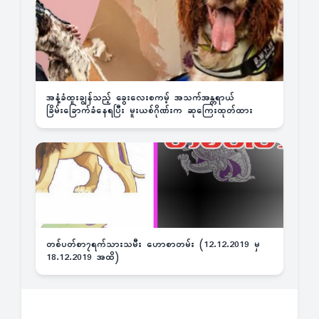
အနံ့ခံထူးချွန်သည့် ခွေးလေးစကမ့် အသက်အန္တရာယ်
ခြိမ်းခြောက်ခံနေရပြီး မူးယစ်ဂိုဏ်းက ဆုကြေးထုတ်ထား
တစ်ပတ်စာ၇ရက်သားသမီး ဟောစာတမ်း (12.12.2019 မှ
18.12.2019 အထိ)