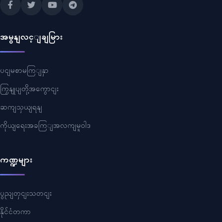
အမွနျလင့ျချမြား
ပငျမစာမကြျနှာ
ကြှနျုပျတို့အကွောငျး
ဆကျသှယျရနျ
ကိုယျရေးအခကြျအလကျမူဝါဒ
ကဏ္ဍများ
ပွညျတှငျးသတငျး
နိုင်ငံတကာ