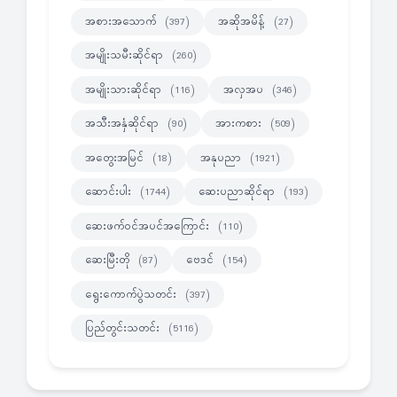
အစားအသောက်
အဆိုအမိန့်
(397)
(27)
အမျိုးသမီးဆိုင်ရာ
(260)
အမျိုးသားဆိုင်ရာ
အလှအပ
(116)
(346)
အသီးအနှံဆိုင်ရာ
အားကစား
(90)
(509)
အတွေးအမြင်
အနုပညာ
(18)
(1921)
ဆောင်းပါး
ဆေးပညာဆိုင်ရာ
(1744)
(193)
ဆေးဖက်ဝင်အပင်အကြောင်း
(110)
ဆေးမြီးတို
ဗေဒင်
(87)
(154)
ရွေးကောက်ပွဲသတင်း
(397)
ပြည်တွင်းသတင်း
(5116)