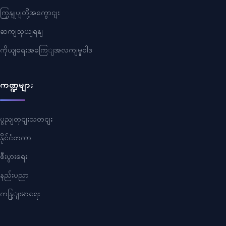
ကြှနျုပျတို့အကွောငျး
ဆကျသှယျရနျ
ကိုယျရေးအခကြျအလကျမူဝါဒ
ကဏ္ဍများ
ပွညျတှငျးသတငျး
နိုင်ငံတကာ
စီးပွားရေး
နည်းပညာ
ကနြျးမာရေး