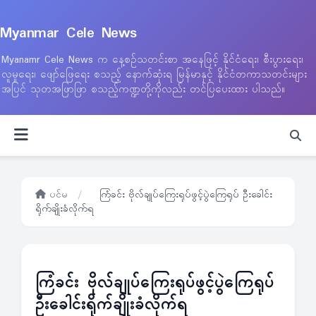
Myanmar Cele News
Myanamr Cele News က နေ့စဉ်သတင်းစာ အနေဖြင့် နိုင်ငံရေး၊ စီးပွားရေး၊
လူမှုရေး၊ ဖျော်ဖြေရေး စသည့် နောက်ဆုံးရ မြန်မာနှင့် နိုင်ငံတကာသတင်းများ
အပြင် သုတအဖြာဖြာ စသည့်ကဏ္ဍတို့ကိုလည်း တင်ပြပေးထား ပါသည်။
ပင်မ
/
ကြံခင်း ဗိုလ်ချုပ်ကြေးရုပ်ဖွင့်ပွဲကြေရုပ် ဦးခေါင်း
ရိုက်ချိုးခံလိုက်ရ
ကြံခင်း ဗိုလ်ချုပ်ကြေးရုပ်ဖွင့်ပွဲကြေရုပ်
ဦးခေါင်းရိုက်ချိုးခံလိုက်ရ