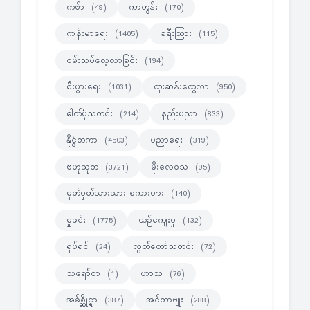
ကဗ်ာ
ကာတွန်း
(49)
(170)
ကျန်းမာရေး
ခရီးသြား
(1405)
(115)
စမ်းသပ်လေ့လာခြင်း
(194)
စီးပွားရေး
ထူးဆန်းထွေလာ
(1031)
(950)
ဓါတ်ပုံသတင်း
နည်းပညာ
(214)
(833)
နိုင္ငံတကာ
ပညာရေး
(4503)
(319)
ဗဟုသုတ
မိုးလေဝသ
(3721)
(95)
မှတ်မှတ်သားသား စကားများ
(140)
မှုခင်း
ယဉ်ကျေးမှု
(1775)
(132)
ရုပ်ရှင်
လွတ်တော်သတင်း
(24)
(72)
သရော်စာ
ဟာသ
(1)
(76)
အခ်စ္ဆိုင္ရာ
အင်တာဗျုး
(387)
(288)