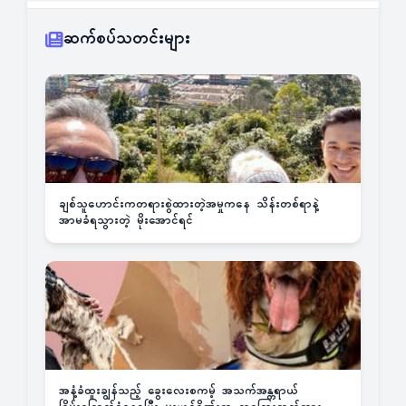
ဆက်စပ်သတင်းများ
ချစ်သူဟောင်းကတရားစွဲထားတဲ့အမှုကနေ သိန်းတစ်ရာနဲ့
အာမခံရသွားတဲ့ မိုးအောင်ရင်
အနံ့ခံထူးချွန်သည့် ခွေးလေးစကမ့် အသက်အန္တရာယ်