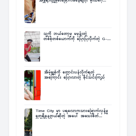
အန္တရာယ်ခြိမ်းခြောက်ခံနေရပြီး မူးယစ်ဂိုဏ်း
က ဆုကြေးထုတ်ထား
သူ့ကို ဘယ်တော့မှ မမုန်းတဲ့
တစ်စုံတစ်ယောက်ကို ပြောပြလိုက်တဲ့ G-
Fatt
အိမ့်ချစ်ကို တောင်းပန်လိုက်ရတဲ့
အကြောင်း ပြောလာတဲ့ ခိုင်သင်းကြည်
Time City မှာ ပရလောကသားခြောက်လှန့်မှု
တွေရှိနေတယ်ဆိုတဲ့ အပေါ် အသေးစိတ်
ပြန်ပြောပြလာတဲ့ Times City Project
Director ဦးမြတ်မင်း