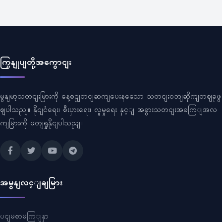
ကြှနျုပျတို့အကွောငျး
မွနျမာ့သတငျးမြားကို နေ့စဥျတငျဆကျပေးနသေော သတငျးဝဘျဆိုကျတဈခုဖွ
ဈပါသညျ။ နိုငျငံရေး၊ စီးပှားရေး၊ လူမှုရေး နှင့ျ အခွားသတငျးအခကြျအလ
ကျမြားကို ဖတျရှုနိုငျပါသညျ။
အမွနျလင့ျချမြား
ပငျမစာမကြျနှာ