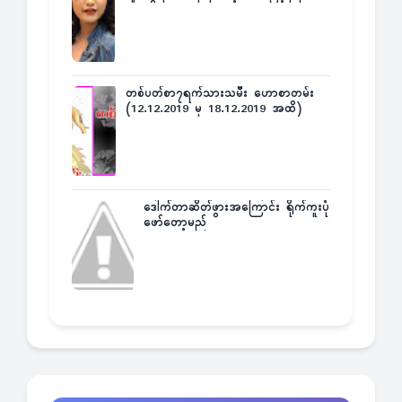
တစ်ပတ်စာ၇ရက်သားသမီး ဟောစာတမ်း
(12.12.2019 မှ 18.12.2019 အထိ)
ဒေါက်တာဆိတ်ဖွားအကြောင်း ရိုက်ကူးပုံ
ဖော်တော့မည်