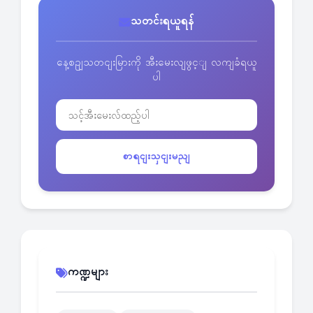
သတင်းရယူရန်
နေ့စဥျသတငျးမြားကို အီးမေးလျဖွင့ျ လကျခံရယူ
ပါ
စာရငျးသှငျးမညျ
ကဏ္ဍများ