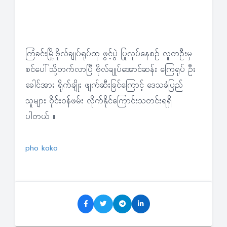
ကြံခင်းမြို့ဗိုလ်ချုပ်ရုပ်ထု ဖွင့်ပွဲ ပြုလုပ်နေစဉ် လူတဦးမှ
စင်ပေါ်သို့တက်လာပြီ ဗိုလ်ချုပ်အောင်ဆန်း ကြေရုပ် ဦး
ခေါင်အား ရိုက်ချိုး ဖျက်ဆီးခြင်ကြောင့် ဒေသခံပြည်
သူများ ဝိုင်းဝန်ဖမ်း လိုက်နိုင်ကြောင်းသတင်းရရှိ
ပါတယ် ။
pho koko