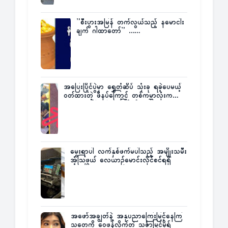
”စီးပွားအမြန် တက်လွယ်သည့် နမောငါး
ချက် ဂါထာတော်” ……
အပြေးပြိုင်ပွဲမှာ ရွှေတံဆိပ် သုံးခု ရခဲ့ပေမယ့်
ဝတ်ထားတဲ့ ဖိနပ်ကြောင့် တစ်ကမ္ဘာလုံးက
အံ့အားသင့်ခဲ့ရတဲ့ အဖြစ်မှန်
မွေးရာပါ လက်နှစ်ဖက်မပါသည့် အမျိုးသမီး
အံ့သြဖွယ် လေယာဉ်မောင်းလိုင်စင်ရရှိ
အဖော်အချွတ်နဲ့ အနုပညာကြေးမြင့်နေကြ
သူတွေကို ဝေဖန်လိုက်တဲ့ သင်္ဇာမြင့်မိုရ်