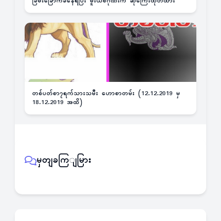
ခြိမ်းခြောက်ခံနေရပြီး မူးယစ်ဂိုဏ်းက ဆုကြေးထုတ်ထား
တစ်ပတ်စာ၇ရက်သားသမီး ဟောစာတမ်း (12.12.2019 မှ
18.12.2019 အထိ)
မှတျခကြျမြား