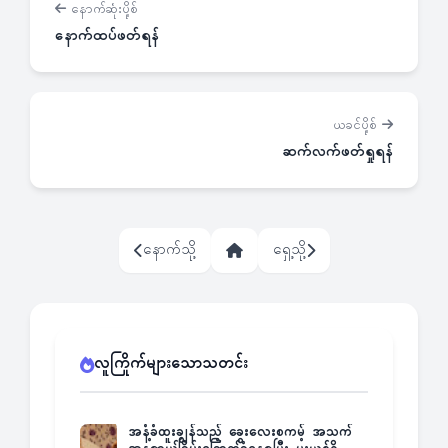
နောက်ဆုံးပို့စ်
နောက်ထပ်ဖတ်ရန်
ယခင်ပို့စ်
ဆက်လက်ဖတ်ရှုရန်
နောက်သို့
ရှေ့သို့
လူကြိုက်များသောသတင်း
အနံ့ခံထူးချွန်သည့် ခွေးလေးစကမ့် အသက်