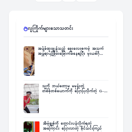
လူကြိုက်များသောသတင်း
အနံ့ခံထူးချွန်သည့် ခွေးလေးစကမ့် အသက်
အန္တရာယ်ခြိမ်းခြောက်ခံနေရပြီး မူးယစ်ဂိုဏ်း
က ဆုကြေးထုတ်ထား
သူ့ကို ဘယ်တော့မှ မမုန်းတဲ့
တစ်စုံတစ်ယောက်ကို ပြောပြလိုက်တဲ့ G-
Fatt
အိမ့်ချစ်ကို တောင်းပန်လိုက်ရတဲ့
အကြောင်း ပြောလာတဲ့ ခိုင်သင်းကြည်