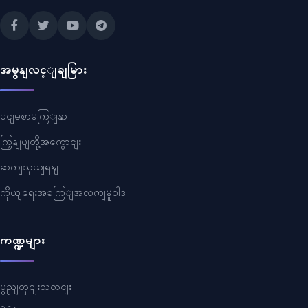
အမွနျလင့ျချမြား
ပငျမစာမကြျနှာ
ကြှနျုပျတို့အကွောငျး
ဆကျသှယျရနျ
ကိုယျရေးအခကြျအလကျမူဝါဒ
ကဏ္ဍများ
ပွညျတှငျးသတငျး