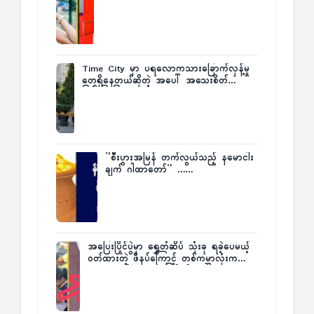
Time City မှာ ပရလောကသားခြောက်လှန့်မှု
တွေရှိနေတယ်ဆိုတဲ့ အပေါ် အသေးစိတ်
ပြန်ပြောပြလာတဲ့ Times City Project
Director ဦးမြတ်မင်း
”စီးပွားအမြန် တက်လွယ်သည့် နမောငါး
ချက် ဂါထာတော်” ……
အပြေးပြိုင်ပွဲမှာ ရွှေတံဆိပ် သုံးခု ရခဲ့ပေမယ့်
ဝတ်ထားတဲ့ ဖိနပ်ကြောင့် တစ်ကမ္ဘာလုံးက
အံ့အားသင့်ခဲ့ရတဲ့ အဖြစ်မှန်