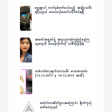
မွေးရာပါ လက်နှစ်ဖက်မပါသည့် အမျိုးသမီး
အံ့သြဖွယ် လေယာဉ်မောင်းလိုင်စင်ရရှိ
အဖော်အချွတ်နဲ့ အနုပညာကြေးမြင့်နေကြ
သူတွေကို ဝေဖန်လိုက်တဲ့ သင်္ဇာမြင့်မိုရ်
တစ်ပတ်စာ၇ရက်သားသမီး ဟောစာတမ်း
(12.12.2019 မှ 18.12.2019 အထိ)
ဒေါက်တာဆိတ်ဖွားအကြောင်း ရိုက်ကူးပုံ
ဖော်တော့မည်