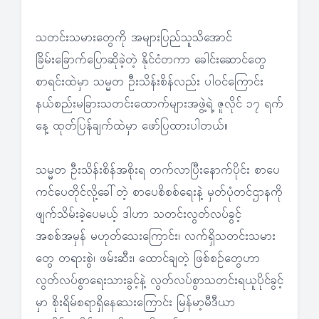
သတင်းသမားတွေကို အများပြည်သူသိအောင်
ခြိမ်းခြောက်ပြောဆိုခဲ့တဲ့ နိုင်ငံတကာ ခေါင်းဆောင်တွေ
စာရင်းထဲမှာ သမ္မတ ဦးသိန်းစိန်လည်း ပါဝင်ကြောင်း
နယ်စည်းမခြားသတင်းထောက်များအဖွဲ့ရဲ့ ဇူလိုင် ၁၇ ရက်
နေ့ ထုတ်ပြန်ချက်ထဲမှာ ဖော်ပြထားပါတယ်။
သမ္မတ ဦးသိန်းစိန်အစိုးရ တက်လာပြီးနောက်ပိုင်း စာပေ
ကင်ပေတိုင်လို့ခေါ်တဲ့ စာပေစိစစ်ရေးနဲ့ မှတ်ပုံတင်ဌာနကို
ဖျက်သိမ်းခဲ့ပေမယ့် ဒါဟာ သတင်းလွတ်လပ်ခွင့်
အစစ်အမှန် မဟုတ်သေးကြောင်း၊ လက်ရှိသတင်းသမား
တွေ တရားစွဲ၊ ဖမ်းဆီး၊ ထောင်ချတဲ့ ဖြစ်စဉ်တွေဟာ
လွတ်လပ်စွာရေးသားခွင့်နဲ့ လွတ်လပ်စွာသတင်းရယူပိုင်ခွင့်
မှာ စိုးရိမ်စရာရှိနေသေးကြောင်း မြန်မာ့မီဒီယာ