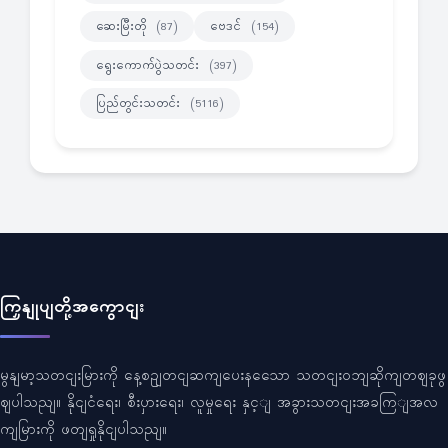
ဆေးမြီးတို
ဗေဒင်
(87)
(154)
ရွေးကောက်ပွဲသတင်း
(397)
ပြည်တွင်းသတင်း
(5116)
ကြှနျုပျတို့အကွောငျး
မွနျမာ့သတငျးမြားကို နေ့စဥျတငျဆကျပေးနသေော သတငျးဝဘျဆိုကျတဈခုဖွ
ဈပါသညျ။ နိုငျငံရေး၊ စီးပှားရေး၊ လူမှုရေး နှင့ျ အခွားသတငျးအခကြျအလ
ကျမြားကို ဖတျရှုနိုငျပါသညျ။