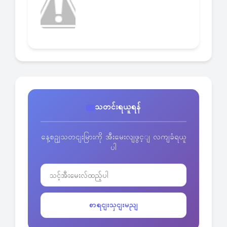
သတင်းရယူရန်
နေ့စဥျသတငျးမြားကို အီးမေးလျဖွင့ျ လကျခံရယူ
ပါ
စာရငျးသှငျးမညျ