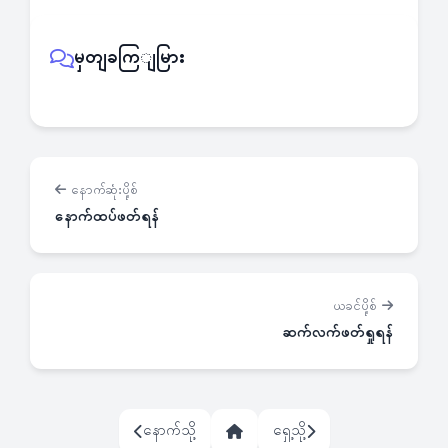
မှတျခကြျမြား
နောက်ဆုံးပို့စ်
နောက်ထပ်ဖတ်ရန်
ယခင်ပို့စ်
ဆက်လက်ဖတ်ရှုရန်
နောက်သို့
ရှေ့သို့