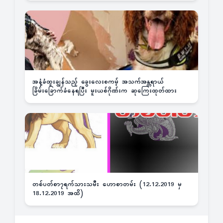
အနံ့ခံထူးချွန်သည့် ခွေးလေးစကမ့် အသက်အန္တရာယ်
ခြိမ်းခြောက်ခံနေရပြီး မူးယစ်ဂိုဏ်းက ဆုကြေးထုတ်ထား
တစ်ပတ်စာ၇ရက်သားသမီး ဟောစာတမ်း (12.12.2019 မှ
18.12.2019 အထိ)