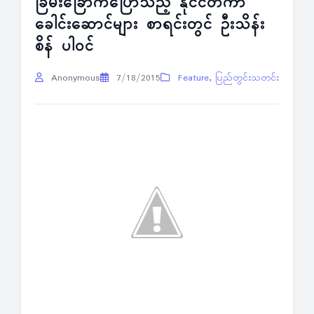
ခြိမ်းခြောက်ပြောသည့် နိုင်ငံတကာ
ခေါင်းဆောင်များ စာရင်းတွင် ဦးသိန်း
စိန် ပါဝင်
Anonymous
7/18/2015
Feature
,
ပြည်တွင်းသတင်း