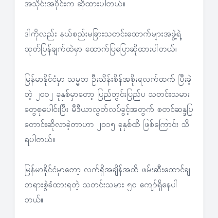
အသိုင်းအဝိုင်းက ဆိုထားပါတယ်။
ဒါကိုလည်း နယ်စည်းမခြားသတင်းထောက်များအဖွဲ့ရဲ့
ထုတ်ပြန်ချက်ထဲမှာ ထောက်ပြပြောဆိုထားပါတယ်။
မြန်မာနိုင်ငံမှာ သမ္မတ ဦးသိန်းစိန်အစိုးရလက်ထက် ပြီးခဲ့
တဲ့ ၂၀၁၂ ခုနှစ်မှာတော့ ပြည်တွင်းပြည်ပ သတင်းသမား
တွေစုပေါင်းပြီး မီဒီယာလွတ်လပ်ခွင့်အတွက် စတင်ဆန္ဒပြ
တောင်းဆိုလာခဲ့တာဟာ ၂၀၁၅ ခုနှစ်ထိ ဖြစ်ကြောင်း သိ
ရပါတယ်။
မြန်မာနိုင်ငံမှာတော့ လက်ရှိအချိန်အထိ ဖမ်းဆီးထောင်ချ၊
တရားစွဲခံထားရတဲ့ သတင်းသမား ၅၀ ကျော်ရှိနေပါ
တယ်။