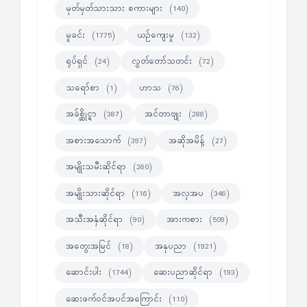
မှတ်မှတ်သားသား စကားများ
(140)
မှုခင်း
ယဉ်ကျေးမှု
(1775)
(132)
ရုပ်ရှင်
လွတ်တော်သတင်း
(24)
(72)
သရော်စာ
ဟာသ
(1)
(76)
အခ်စ္ဆိုင္ရာ
အင်တာဗျုး
(387)
(288)
အစားအသောက်
အဆိုအမိန့်
(397)
(27)
အမျိုးသမီးဆိုင်ရာ
(260)
အမျိုးသားဆိုင်ရာ
အလှအပ
(116)
(346)
အသီးအနှံဆိုင်ရာ
အားကစား
(90)
(509)
အတွေးအမြင်
အနုပညာ
(18)
(1921)
ဆောင်းပါး
ဆေးပညာဆိုင်ရာ
(1744)
(193)
ဆေးဖက်ဝင်အပင်အကြောင်း
(110)