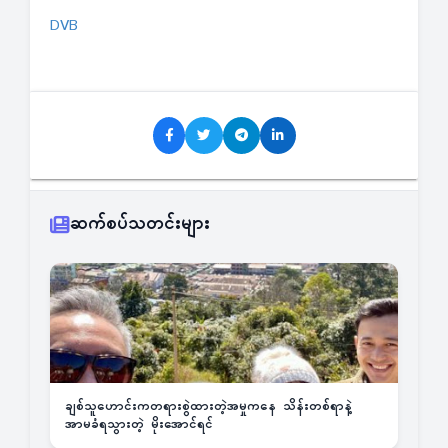
DVB
ဆက်စပ်သတင်းများ
ချစ်သူဟောင်းကတရားစွဲထားတဲ့အမှုကနေ သိန်းတစ်ရာနဲ့
အာမခံရသွားတဲ့ မိုးအောင်ရင်