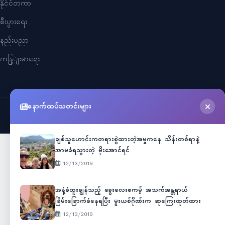
နိုင်ငံတကာ
စီးပွားရေး
နည်းပညာ
ကနြျးမာရေး
နောက်ထပ်သတင်းများ
©
2026
Myanmar Cele News
. All Rights Reserved.
ချစ်သူဟောင်းကတရားစွဲထားတဲ့အမှုကနေ သိန်းတစ်ရာနဲ့
အာမခံရသွားတဲ့ မိုးအောင်ရင်
12/13/2019
အနံ့ခံထူးချွန်သည့် ခွေးလေးစကမ့် အသက်အန္တရာယ်
ခြိမ်းခြောက်ခံနေရပြီး မူးယစ်ဂိုဏ်းက ဆုကြေးထုတ်ထား
12/13/2019