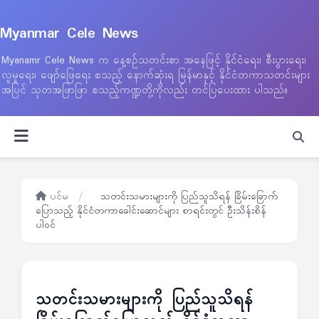
Myanmar Cele News
Myanamr Cele News က နေ့စဉ်သတင်းစာ အနေဖြင့် နိုင်ငံရေး၊ စီးပွားရေး၊
လူမှုရေး၊ ဖျော်ဖြေရေး စသည့် နောက်ဆုံးရ မြန်မာနှင့် နိုင်ငံတကာသတင်းများ
အပြင် သုတအဖြာဖြာ စသည့်ကဏ္ဍတို့ကိုလည်း တင်ပြပေးထား ပါသည်။
ပင်မ
/
သတင်းသမားများကို ပြည်သူသိရန် ခြိမ်းခြောက်
ပြောသည့် နိုင်ငံတကာခေါင်းဆောင်များ စာရင်းတွင် ဦးသိန်းစိန်
ပါဝင်
သတင်းသမားများကို ပြည်သူသိရန်