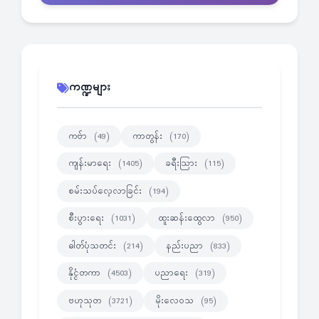
ကဏ္ဍများ
ကဗ်ာ
ကာတွန်း
(49)
(170)
ကျန်းမာရေး
ခရီးသြား
(1405)
(115)
စမ်းသပ်လေ့လာခြင်း
(194)
စီးပွားရေး
ထူးဆန်းထွေလာ
(1031)
(950)
ဓါတ်ပုံသတင်း
နည်းပညာ
(214)
(833)
နိုင္ငံတကာ
ပညာရေး
(4503)
(319)
ဗဟုသုတ
မိုးလေဝသ
(3721)
(95)