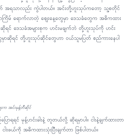
တွက် အရသာလည်း ကွဲပါတယ်။ အင်းတို့ဟူးသုပ်ကတော့ သူ့စတိုင်
 ရက်တကြိမ် ရောက်လာတဲ့ ဈေးနေ့တွေမှာ ဒေသခံတွေက အဓိကထား
ုရင် ဒေသခံအများစုက ဟင်းမချက်ဘဲ တို့ဟူးသုပ်ကို ဟင်း
ာဆိုရင် တို့ဟူးသုပ်ဆိုင်တွေဟာ ဝယ်သူမပြတ် စည်ကားနေပါ
းက အင်းမုန့်တီဆိုင်
ပြောရရင် မုန့်ဟင်းခါးနဲ့ တူတယ်လို့ ဆိုရမှာပါ။ ငါးနဲ့ချက်ထားတာ
ူး။ ငါးဖယ်ကို အဓိကထားသုံးပြီးချက်တာ ဖြစ်ပါတယ်။