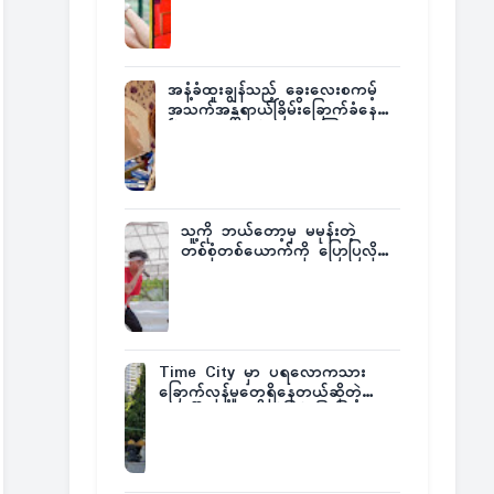
အနံ့ခံထူးချွန်သည့် ခွေးလေးစကမ့်
အသက်အန္တရာယ်ခြိမ်းခြောက်ခံနေရ
ပြီး မူးယစ်ဂိုဏ်းက ဆုကြေး
ထုတ်ထား
သူ့ကို ဘယ်တော့မှ မမုန်းတဲ့
တစ်စုံတစ်ယောက်ကို ပြောပြလိုက်
တဲ့ G-Fatt
Time City မှာ ပရလောကသား
ခြောက်လှန့်မှုတွေရှိနေတယ်ဆိုတဲ့
အပေါ် အသေးစိတ်ပြန်ပြောပြလာတဲ့
Times City Project Director ဦး
မြတ်မင်း