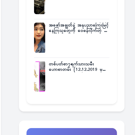
အဖော်အချွတ်နဲ့ အနုပညာကြေးမြင့်
နေကြသူတွေကို ဝေဖန်လိုက်တဲ့ သ
င်္ဇာမြင့်မိုရ်
တစ်ပတ်စာ၇ရက်သားသမီး
ဟောစာတမ်း (12.12.2019 မှ
18.12.2019 အထိ)