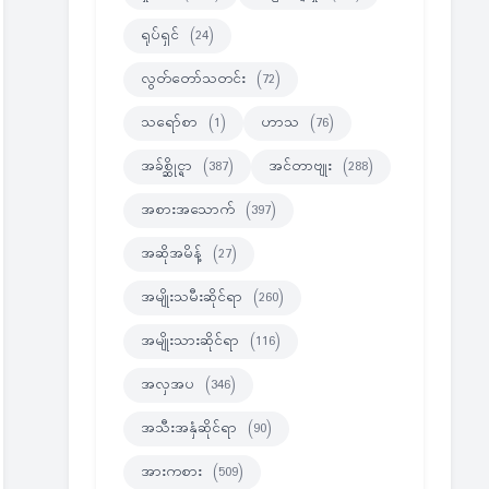
ရုပ်ရှင်
(24)
လွတ်တော်သတင်း
(72)
သရော်စာ
(1)
ဟာသ
(76)
အခ်စ္ဆိုင္ရာ
(387)
အင်တာဗျုး
(288)
အစားအသောက်
(397)
အဆိုအမိန့်
(27)
အမျိုးသမီးဆိုင်ရာ
(260)
အမျိုးသားဆိုင်ရာ
(116)
အလှအပ
(346)
အသီးအနှံဆိုင်ရာ
(90)
အားကစား
(509)