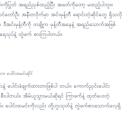
်သီးကိုပြုတ် အရည်ညှစ်ထည့်ပြီး အဖတ်ကိုတော့ မထည့်ပါဘူး။
င်တော်ဦး အနီးတဝိုက်မှာ အင်းမုန့်တီ ရောင်းတဲ့ဆိုင်တွေ ရှိသလို
။ ဒီအင်းမုန့်တီကို တချို့က မုန့်တီအနေနဲ့ အရည်သောက်အဖြစ်
ရေသုပ်နဲ့ တွဲဖက် စားကြပါတယ်။
းက ပေါင်းထမင်းဆိုင်
င်းနဲ့ ပေါင်းခံချက်ထားတာဖြစ်ပါ တယ်။ ကောက်ညှင်းပေါင်း
ပါတယ်။ အိမ်ယူသွားမယ်ဆိုရင် ကြာဖက်နဲ့ ထုတ်ပေးတဲ့
 ပေါင်းထမင်းကိုလည်း တို့ဟူးသုတ်နဲ့ တွဲဖက်စားသောက်လေ့ရှိ