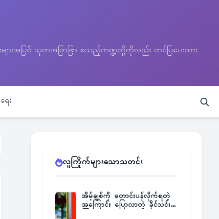
သတင်းများအပြင် သုတအဖြာဖြာ စသည့်ကဏ္ဍတို့ကိုလည်း တင်ပြပေးထား
ရေး
လူကြိုက်များသောသတင်း
အိမ့်ချစ်ကို တောင်းပန်လိုက်ရတဲ့
အကြောင်း ပြောလာတဲ့ ခိုင်သင်း
ကြည်