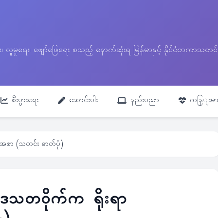
ေး၊ လူမှုရေး၊ ဖျော်ဖြေရေး စသည့် နောက်ဆုံးရ မြန်မာနှင့် နိုင်ငံတကာ
စီးပွားရေး
ဆောင်းပါး
နည်းပညာ
ကနြျးမာ
းအစာ (သတင်း ဓာတ်ပုံ)
ဒေသတဝိုက်က ရိုးရာ