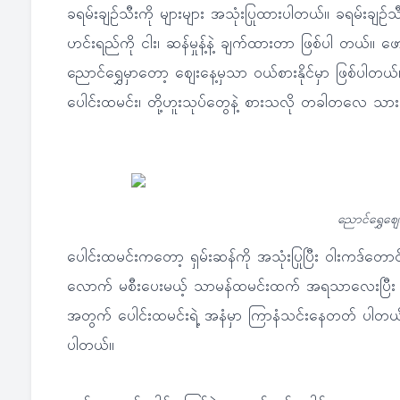
ခရမ်းချဉ်သီးကို များများ အသုံးပြုထားပါတယ်။ ခရမ်းချဉ
ဟင်းရည်ကို ငါး၊ ဆန်မှုန့်နဲ့ ချက်ထားတာ ဖြစ်ပါ တယ်။ ဖော
ညောင်ရွှေမှာတော့ ဈေးနေ့မှသာ ဝယ်စားနိုင်မှာ ဖြစ်ပါတယ်
ပေါင်းထမင်း၊ တို့ဟူးသုပ်တွေနဲ့ စားသလို တခါတလေ သား
ညောင်ရွှေဈေ
ပေါင်းထမင်းကတော့ ရှမ်းဆန်ကို အသုံးပြုပြီး ဝါးကဒ်တော
လောက် မစီးပေးမယ့် သာမန်ထမင်းထက် အရသာလေးပြီး စီး
အတွက် ပေါင်းထမင်းရဲ့ အနံမှာ ကြာနံသင်းနေတတ် ပါတယ်။
ပါတယ်။