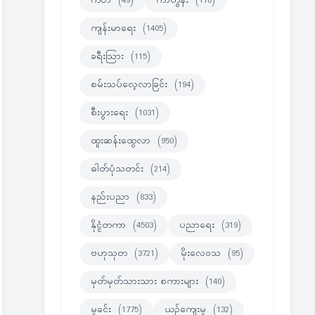
ကဗ်ာ
(49)
ကာတွန်း
(170)
ကျန်းမာရေး
(1405)
ခရီးသြား
(115)
စမ်းသပ်လေ့လာခြင်း
(194)
စီးပွားရေး
(1031)
ထူးဆန်းထွေလာ
(950)
ဓါတ်ပုံသတင်း
(214)
နည်းပညာ
(833)
နိုင္ငံတကာ
(4503)
ပညာရေး
(319)
ဗဟုသုတ
(3721)
မိုးလေဝသ
(95)
မှတ်မှတ်သားသား စကားများ
(140)
မှုခင်း
(1775)
ယဉ်ကျေးမှု
(132)