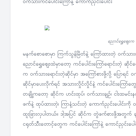
၀က်သားကင်ပေါင်းကြော်နဲ့ ကောက်ညှင်းပေါင်း
ညောင်ရွှေဈေးက 
မနက်စောစောမှာ ကြက်သွန်မြိတ်နဲ့ ကြော်ထားတဲ့ ဝက်သားက
ညောင်ရွှေဈေးထဲမှာတော့ ကင်ပေါင်းကြော်ရောင်းတဲ့ ဆိုင
က ဝက်သားရောင်းတဲ့ဆိုင်မှာ အကြော်စားဖို့လို့ ပြောရ
ဆိုင်မှာပေးလိုက်ရင် အသားလှိုင်လှိုင်နဲ့ ကင်ပေါင်းကြေ
တချို့ကတော့ ဆိုင်က ဟင်းထုပ်၊ ဝက်သားချဉ်၊ ငါးထမင်းန
ဖက်နဲ့ ထုပ်ထားတဲ့၊ ကြာနံ့သင်းတဲ့ ကောက်ညှင်းပေါင်းကိ
ထူးခြားလှပါတယ်။ ဒါ့အပြင် ဆိုင်က တွဲဖက်စားဖို့အတွက် ခ
ငရုတ်သီးတောင့်တွေက ကင်ပေါင်းကြော်နဲ့ ကောင်ညှင်းပေါ