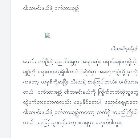
ငါးထမင်းနယ်နဲ့ ဝက်သားချဉ်
ငါးထမင်းနယ်နှင
ဖောင်တော်ဦးနဲ့ ညောင်ရွှေမှာ အများဆုံး ရောင်းချလေ့ရှ
ချဉ်ကို ရောစားလေ့ရှိပါတယ်။ ဆိုင်မှာ အရောတပွဲလို့ မှာလ
ကတော့ တခုစီကိုမှာပြီး သီးသန့် စားကြပါတယ်။ ဝက်သားချဉ
တယ်။ ဝက်သားချဉ် ငါးထမင်းနယ်ကို ကြိုက်တတ်တဲ့သူတွေက ငရ
တွဲဖက်စားရတာကလည်း မမေ့နိုင်စရာပါ။ ညောင်ရွှေမှာတ
ငါးထမင်းနယ်နဲ့ ဝက်သားချဉ်ကတော့ လက်ရှိ နာမည်ကြီးပ
တယ်။ နေမြင့်သွားရင်တော့ စားရမှာ မဟုတ်ပါဘူး။