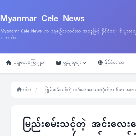
Myanmar Cele News
Myanamr Cele News က နေ့စဉ်သတင်းစာ အနေဖြင့် နိုင်ငံရေး၊ စီးပွားရ
ပါသည်။
ပငျမစာမကြျနှာ
ပွညျတှငျး
နိုင်ငံတကာ
ပင်မ
/
မြည်းစမ်းသင့်တဲ့ အင်းလေးဒေသတဝိုက်က ရိုးရာ အစာ
မြည်းစမ်းသင့်တဲ့ အင်းလေး