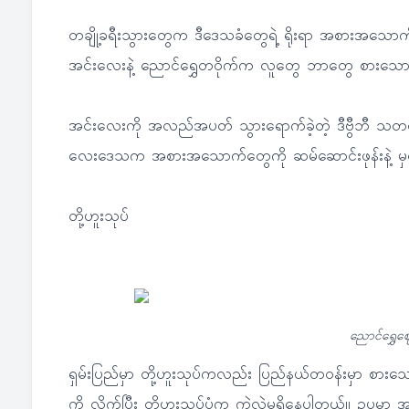
တချို့ခရီးသွားတွေက ဒီဒေသခံတွေရဲ့ ရိုးရာ အစားအသောက်
အင်းလေးနဲ့ ညောင်ရွှေတဝိုက်က လူတွေ ဘာတွေ စားသ
အင်းလေးကို အလည်အပတ် သွားရောက်ခဲ့တဲ့ ဒီဗွီဘီ သတင်
လေးဒေသက အစားအသောက်တွေကို ဆမ်ဆောင်းဖုန်းနဲ့ မှ
တို့ဟူးသုပ်
ညောင်ရွှေဈေ
ရှမ်းပြည်မှာ တို့ဟူးသုပ်ကလည်း ပြည်နယ်တဝန်းမှာ စ
ကို လိုက်ပြီး တို့ဟူးသုပ်ပုံက ကွဲလွဲမှုရှိနေပါတယ်။ ဥပမာ 