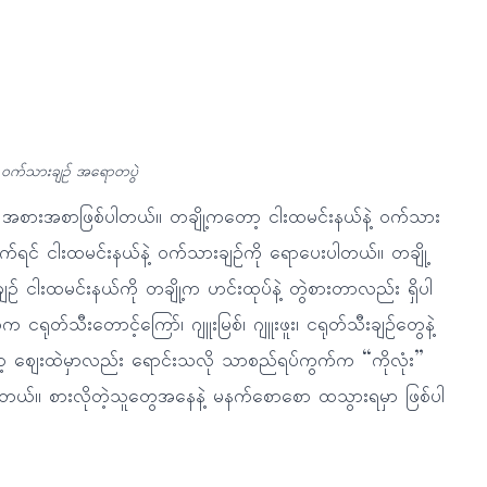
့် ဝက်သားချဉ် အရောတပွဲ
ိတဲ့ အစားအစာဖြစ်ပါတယ်။ တချို့ကတော့ ငါးထမင်းနယ်နဲ့ ဝက်သား
ိုက်ရင် ငါးထမင်းနယ်နဲ့ ဝက်သားချဉ်ကို ရောပေးပါတယ်။ တချို့
် ငါးထမင်းနယ်ကို တချို့က ဟင်းထုပ်နဲ့ တွဲစားတာလည်း ရှိပါ
ုတ်သီးတောင့်ကြော်၊ ဂျူးမြစ်၊ ဂျူးဖူး၊ ငရုတ်သီးချဉ်တွေနဲ့
ော့ ဈေးထဲမှာလည်း ရောင်းသလို သာစည်ရပ်ကွက်က “ကိုလုံး”
ါတယ်။ စားလိုတဲ့သူတွေအနေနဲ့ မနက်စောစော ထသွားရမှာ ဖြစ်ပါ