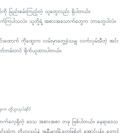
ကို မြည်းစမ်းကြည့်တဲ့ သူတွေလည်း ရှိပါတယ်။
ောက်ကြပါသလဲ။ သူတို့ရဲ့ အစားအသောက်တွေက ဘာတွေပါလဲ။
းထောက် ကိုထွေးက လမ်းမှာတွေ့ခဲ့သမျှ လက်လှမ်းမီတဲ့ အင်း
တ်တမ်းတင် ရိုက်ယူထားပါတယ်။
းက တို့ဟူးသုပ်ဆိုင်
ားသောက်လေ့ရှိတဲ့ ဒေသ အစားအစာ တခု ဖြစ်ပါတယ်။ နေရာဒေသ
အင်းထဲက တို့ဟူးသုပ်နဲ့ အနီးနားမြို့တွေဖြစ်တဲ့ အောင်ပန်း၊ တောင်