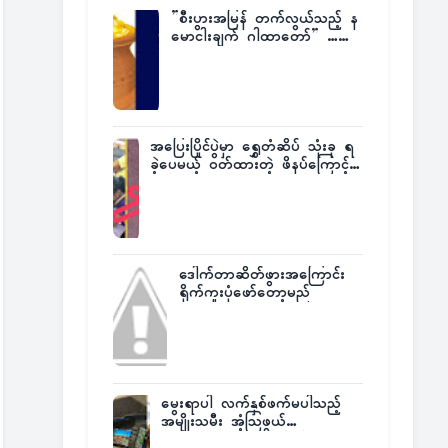
”စီးပွားအမြန် တက်လွယ်သည့် န
မောငါးချက် ဂါထာတော်” ……
အပြေးပြိုင်ပွဲမှာ ရွှေတံဆိပ် သုံးခု ရ
ခဲ့ပေမယ့် ဝတ်ထားတဲ့ ဖိနပ်ကြောင့်
တစ်ကမ္ဘာလုံးက အံ့အားသင့်ခဲ့ရတဲ့
အဖြစ်မှန်
ဒေါက်တာဆိတ်ဖွားအကြောင်း
ရိုက်ကူးပုံဖော်တော့မည်
မွေးရာပါ လက်နှစ်ဖက်မပါသည့်
အမျိုးသမီး အံ့သြဖွယ်
လေယာဉ်မောင်းလိုင်စင်ရရှိ