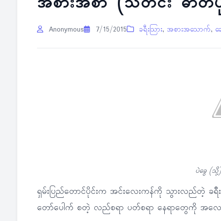
အစားအစာ (သတင်း ဓာတ်ပု
Anonymous
7/15/2015
ခရီးသြား
,
အစားအသောက်
,
ဆ
ပဲခွေ (သို့
ရှမ်းပြည်တောင်ပိုင်းက အင်းလေးကန်ကို သွားလည်တဲ့ ခရီး
တော်ပေါက် စတဲ့ လည်စရာ ပတ်စရာ နေရာတွေကို အလေ