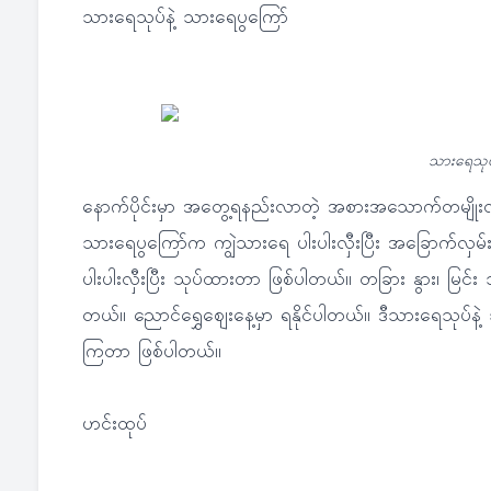
သားရေသုပ်နဲ့ သားရေပွကြော်
သားရေသုပ်
နောက်ပိုင်းမှာ အတွေ့ရနည်းလာတဲ့ အစားအသောက်တမျိုးလ
သားရေပွကြော်က ကျွဲသားရေ ပါးပါးလှီးပြီး အခြောက်လ
ပါးပါးလှီးပြီး သုပ်ထားတာ ဖြစ်ပါတယ်။ တခြား နွား၊ မြင်
တယ်။ ညောင်ရွှေဈေးနေ့မှာ ရနိုင်ပါတယ်။ ဒီသားရေသုပ်န
ကြတာ ဖြစ်ပါတယ်။
ဟင်းထုပ်