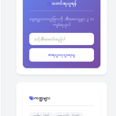
သတင်းရယူရန်
နေ့စဥျသတငျးမြားကို အီးမေးလျဖွင့ျ လ
ကျခံရယူပါ
စာရငျးသှငျးမညျ
ကဏ္ဍများ