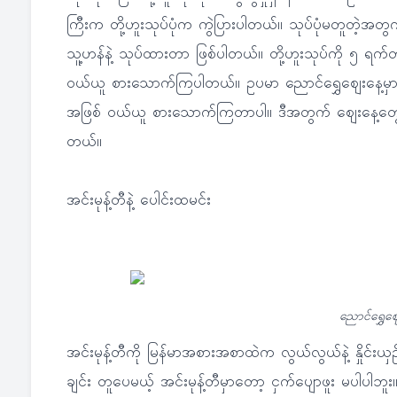
ကြီးက တို့ဟူးသုပ်ပုံက ကွဲပြားပါတယ်။ သုပ်ပုံမတူတဲ့အ
သူ့ဟန်နဲ့ သုပ်ထားတာ ဖြစ်ပါတယ်။ တို့ဟူးသုပ်ကို ၅
ဝယ်ယူ စားသောက်ကြပါတယ်။ ဥပမာ ညောင်ရွှေဈေးနေ့မှာဆိ
အဖြစ် ဝယ်ယူ စားသောက်ကြတာပါ။ ဒီအတွက် ဈေးနေ့တွေမှ
တယ်။
အင်းမုန့်တီနဲ့ ပေါင်းထမင်း
ညောင်ရွှေဈေ
အင်းမုန့်တီကို မြန်မာအစားအစာထဲက လွယ်လွယ်နဲ့ နှိုင်းယှဉ်
ချင်း တူပေမယ့် အင်းမုန့်တီမှာတော့ ငှက်ပျောဖူး မပါပါဘ