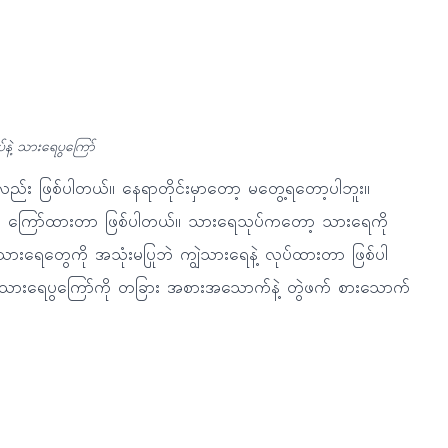
နဲ့ သားရေပွကြော်
ည်း ဖြစ်ပါတယ်။ နေရာတိုင်းမှာတော့ မတွေ့ရတော့ပါဘူး။
ှမ်း ကြော်ထားတာ ဖြစ်ပါတယ်။ သားရေသုပ်ကတော့ သားရေကို
း သားရေတွေကို အသုံးမပြုဘဲ ကျွဲသားရေနဲ့ လုပ်ထားတာ ဖြစ်ပါ
ဲ့ သားရေပွကြော်ကို တခြား အစားအသောက်နဲ့ တွဲဖက် စားသောက်