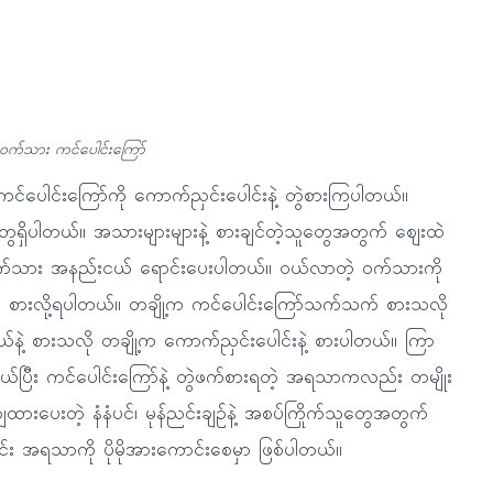
ဝက်သား ကင်ပေါင်းကြော်
င်ပေါင်းကြော်ကို ကောက်ညှင်းပေါင်းနဲ့ တွဲစားကြပါတယ်။
်တွေရှိပါတယ်။ အသားများများနဲ့ စားချင်တဲ့သူတွေအတွက် ဈေးထဲ
င် ဝက်သား အနည်းငယ် ရောင်းပေးပါတယ်။ ဝယ်လာတဲ့ ဝက်သားကို
ာ်တွေ စားလို့ရပါတယ်။ တချို့က ကင်ပေါင်းကြော်သက်သက် စားသလို
ယ်နဲ့ စားသလို တချို့က ကောက်ညှင်းပေါင်းနဲ့ စားပါတယ်။ ကြာ
ု ဝယ်ပြီး ကင်ပေါင်းကြော်နဲ့ တွဲဖက်စားရတဲ့ အရသာကလည်း တမျိုး
ျထားပေးတဲ့ နံနံပင်၊ မုန်ညင်းချဉ်နဲ့ အစပ်ကြိုက်သူတွေအတွက်
င်း အရသာကို ပိုမိုအားကောင်းစေမှာ ဖြစ်ပါတယ်။