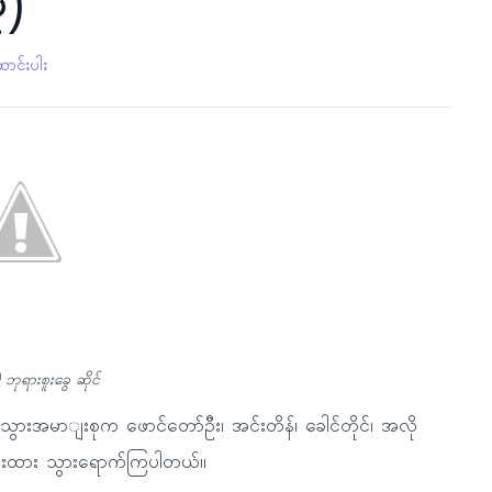
ံ)
ောင်းပါး
) ဘုရားစူးခွေ ဆိုင်
သွားအမာျးစုက ဖောင်တော်ဦး၊ အင်းတိန်၊ ခေါင်တိုင်၊ အလို
းထား သွားရောက်ကြပါတယ်။