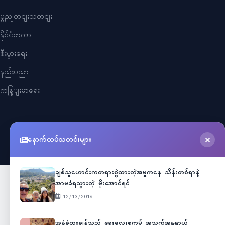
ပွညျတှငျးသတငျး
နိုင်ငံတကာ
စီးပွားရေး
နည်းပညာ
ကနြျးမာရေး
နောက်ထပ်သတင်းများ
©
2026
Myanmar Cele News
. All Rights Reserved.
ချစ်သူဟောင်းကတရားစွဲထားတဲ့အမှုကနေ သိန်းတစ်ရာနဲ့
အာမခံရသွားတဲ့ မိုးအောင်ရင်
12/13/2019
အနံ့ခံထူးချွန်သည့် ခွေးလေးစကမ့် အသက်အန္တရာယ်