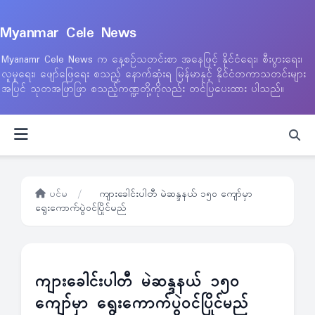
Myanmar Cele News
Myanamr Cele News က နေ့စဉ်သတင်းစာ အနေဖြင့် နိုင်ငံရေး၊ စီးပွားရေး၊
လူမှုရေး၊ ဖျော်ဖြေရေး စသည့် နောက်ဆုံးရ မြန်မာနှင့် နိုင်ငံတကာသတင်းများ
အပြင် သုတအဖြာဖြာ စသည့်ကဏ္ဍတို့ကိုလည်း တင်ပြပေးထား ပါသည်။
ပင်မ
/
ကျားခေါင်းပါတီ မဲဆန္ဒနယ် ၁၅၀ ကျော်မှာ
ရွေးကောက်ပွဲဝင်ပြိုင်မည်
ကျားခေါင်းပါတီ မဲဆန္ဒနယ် ၁၅၀
ကျော်မှာ ရွေးကောက်ပွဲဝင်ပြိုင်မည်