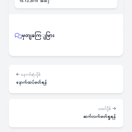
18.12.2019 အထိ)
မှတျခကြျမြား
နောက်ဆုံးပို့စ်
နောက်ထပ်ဖတ်ရန်
ယခင်ပို့စ်
ဆက်လက်ဖတ်ရှုရန်