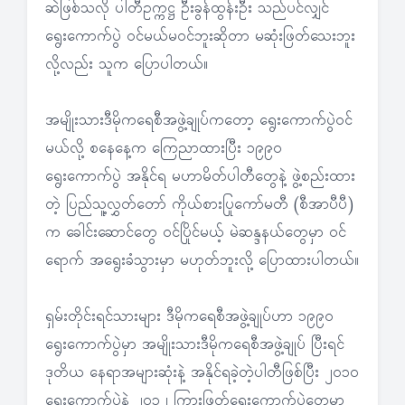
ဆဲဖြစ်သလို ပါတီဥက္ကဋ္ဌ ဦးခွန်ထွန်းဦး သည်ပင်လျှင်
ရွေးကောက်ပွဲ ဝင်မယ်မဝင်ဘူးဆိုတာ မဆုံးဖြတ်သေးဘူး
လို့လည်း သူက ပြောပါတယ်။
အမျိုးသားဒီမိုကရေစီအဖွဲ့ချုပ်ကတော့ ရွေးကောက်ပွဲဝင်
မယ်လို့ စနေနေ့က ကြေညာထားပြီး ၁၉၉၀
ရွေးကောက်ပွဲ အနိုင်ရ မဟာမိတ်ပါတီတွေနဲ့ ဖွဲ့စည်းထား
တဲ့ ပြည်သူ့လွှတ်တော် ကိုယ်စားပြုကော်မတီ (စီအာပီပီ)
က ခေါင်းဆောင်တွေ ဝင်ပြိုင်မယ့် မဲဆန္ဒနယ်တွေမှာ ဝင်
ရောက် အရွေးခံသွားမှာ မဟုတ်ဘူးလို့ ပြောထားပါတယ်။
ရှမ်းတိုင်းရင်သားများ ဒီမိုကရေစီအဖွဲ့ချုပ်ဟာ ၁၉၉၀
ရွေးကောက်ပွဲမှာ အမျိုးသားဒီမိုကရေစီအဖွဲ့ချုပ် ပြီးရင်
ဒုတိယ နေရာအများဆုံးနဲ့ အနိုင်ရခဲ့တဲ့ပါတီဖြစ်ပြီး ၂၀၁၀
ရွေးကောက်ပွဲနဲ့ ၂၀၁၂ ကြားဖြတ်ရွေးကောက်ပွဲတွေမှာ