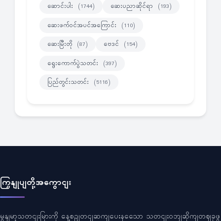
ဆောင်းပါး
ဆေးပညာဆိုင်ရာ
(1744)
(193)
ဆေးဖက်ဝင်အပင်အကြောင်း
(110)
ဆေးမြီးတို
ဗေဒင်
(87)
(154)
ရွေးကောက်ပွဲသတင်း
(397)
ပြည်တွင်းသတင်း
(5116)
ကြှနျုပျတို့အကွောငျး
မွနျမာ့သတငျးမြားကို နေ့စဥျတငျဆကျပေးနသေော သတငျးဝဘျဆိုကျတဈခုဖွ