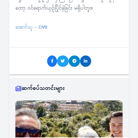
တော့ ဝင်ရောက်ယှဉ်ပြိုင်ခဲ့ခြင်း မရှိပါဘူး။
အောင်သူ - DVB
ဆက်စပ်သတင်းများ