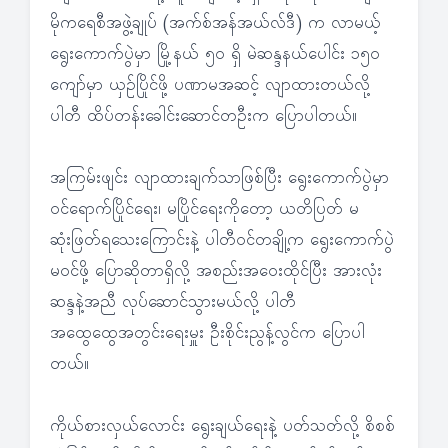
မိုကရေစီအဖွဲ့ချုပ် (အက်စ်အန်အယ်လ်ဒီ) က လာမယ့်
ရွေးကောက်ပွဲမှာ မြို့နယ် ၅၀ ရှိ မဲဆန္ဒနယ်ပေါင်း ၁၅၀
ကျော်မှာ ယှဉ်ပြိုင်ဖို့ ပဏာမအဆင့် လျာထားတယ်လို့
ပါတီ ထိပ်တန်းခေါင်းဆောင်တဦးက ပြောပါတယ်။
အကြမ်းဖျင်း လျာထားချက်သာဖြစ်ပြီး ရွေးကောက်ပွဲမှာ
ဝင်ရောက်ပြိုင်ရေး၊ မပြိုင်ရေးကိုတော့ ယတိပြတ် မ
ဆုံးဖြတ်ရသေးကြောင်းနဲ့ ပါတီဝင်တချို့က ရွေးကောက်ပွဲ
မဝင်ဖို့ ပြောဆိုတာရှိလို့ အစည်းအဝေးထိုင်ပြီး အားလုံး
ဆန္ဒနဲ့အညီ လုပ်ဆောင်သွားမယ်လို့ ပါတီ
အထွေထွေအတွင်းရေးမှူး ဦးစိုင်းညွန့်လွင်က ပြောပါ
တယ်။
ကိုယ်စားလှယ်လောင်း ရွေးချယ်ရေးနဲ့ ပတ်သတ်လို့ စိစစ်