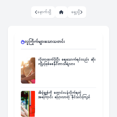
နောက်သို့
ရှေ့သို့
လူကြိုက်များသောသတင်း
လိုတာထက်ပိုပြီး ရေသောက်ရင်လည်း ဆိုး
ကျိုးဖြစ်စေနိုင်တာသိရဲ့လား
အိမ့်ချစ်ကို တောင်းပန်လိုက်ရတဲ့
အကြောင်း ပြောလာတဲ့ ခိုင်သင်းကြည်