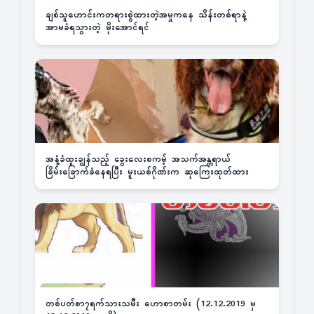
ချစ်သူဟောင်းကတရားစွဲထားတဲ့အမှုကနေ သိန်းတစ်ရာနဲ့
အာမခံရသွားတဲ့ မိုးအောင်ရင်
အနံ့ခံထူးချွန်သည့် ခွေးလေးစကမ့် အသက်အန္တရာယ်
ခြိမ်းခြောက်ခံနေရပြီး မူးယစ်ဂိုဏ်းက ဆုကြေးထုတ်ထား
တစ်ပတ်စာ၇ရက်သားသမီး ဟောစာတမ်း (12.12.2019 မှ