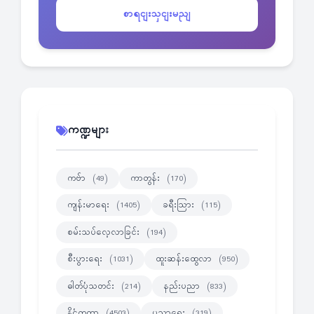
စာရငျးသှငျးမညျ
ကဏ္ဍများ
ကဗ်ာ
ကာတွန်း
(49)
(170)
ကျန်းမာရေး
ခရီးသြား
(1405)
(115)
စမ်းသပ်လေ့လာခြင်း
(194)
စီးပွားရေး
ထူးဆန်းထွေလာ
(1031)
(950)
ဓါတ်ပုံသတင်း
နည်းပညာ
(214)
(833)
နိုင္ငံတကာ
ပညာရေး
(4503)
(319)