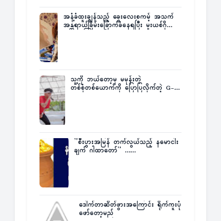
အနံ့ခံထူးချွန်သည့် ခွေးလေးစကမ့် အသက်
အန္တရာယ်ခြိမ်းခြောက်ခံနေရပြီး မူးယစ်ဂိုဏ်း
က ဆုကြေးထုတ်ထား
သူ့ကို ဘယ်တော့မှ မမုန်းတဲ့
တစ်စုံတစ်ယောက်ကို ပြောပြလိုက်တဲ့ G-
Fatt
”စီးပွားအမြန် တက်လွယ်သည့် နမောငါး
ချက် ဂါထာတော်” ……
ဒေါက်တာဆိတ်ဖွားအကြောင်း ရိုက်ကူးပုံ
ဖော်တော့မည်