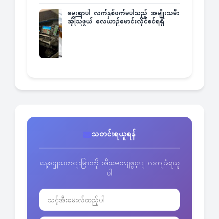
မွေးရာပါ လက်နှစ်ဖက်မပါသည့် အမျိုးသမီး
အံ့သြဖွယ် လေယာဉ်မောင်းလိုင်စင်ရရှိ
သတင်းရယူရန်
နေ့စဥျသတငျးမြားကို အီးမေးလျဖွင့ျ လကျခံရယူ
ပါ