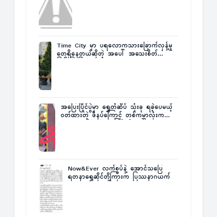
Time City မှာ ပရလောကသားခြောက်လှန့်မှု
တွေရှိနေတယ်ဆိုတဲ့ အပေါ် အသေးစိတ်
ပြန်ပြောပြလာတဲ့ Times City Project
Director ဦးမြတ်မင်း
အပြေးပြိုင်ပွဲမှာ ရွှေတံဆိပ် သုံးခု ရခဲ့ပေမယ့်
ဝတ်ထားတဲ့ ဖိနပ်ကြောင့် တစ်ကမ္ဘာလုံးက
အံ့အားသင့်ခဲ့ရတဲ့ အဖြစ်မှန်
Now&Ever လက်စွပ်နဲ့ အောင်သပြေ
ရတနာရွှေဆိုင်တို့ကြားက ပြဿနာဂယက်