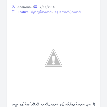
Anonymous
7/14/2015
Feature
,
ပြည်တွင်းသတင်း
,
ရွေးကောက်ပွဲသတင်း
ကျားခေါင်းပါတီလို့ လူသိများတဲ့ ရှမ်းတိုင်းရင်းသားများ ဒီ