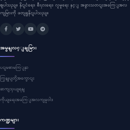
ဈပါသညျ။ နိုငျငံရေး၊ စီးပှားရေး၊ လူမှုရေး နှင့ျ အခွားသတငျးအခကြျအလ
ကျမြားကို ဖတျရှုနိုငျပါသညျ။
အမွနျလင့ျချမြား
ပငျမစာမကြျနှာ
ကြှနျုပျတို့အကွောငျး
ဆကျသှယျရနျ
ကိုယျရေးအခကြျအလကျမူဝါဒ
ကဏ္ဍများ