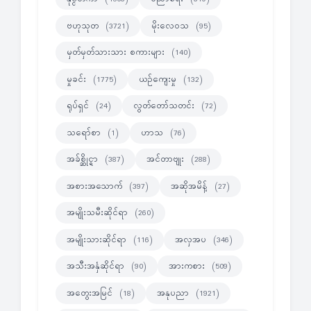
ဗဟုသုတ
မိုးလေဝသ
(3721)
(95)
မှတ်မှတ်သားသား စကားများ
(140)
မှုခင်း
ယဉ်ကျေးမှု
(1775)
(132)
ရုပ်ရှင်
လွတ်တော်သတင်း
(24)
(72)
သရော်စာ
ဟာသ
(1)
(76)
အခ်စ္ဆိုင္ရာ
အင်တာဗျုး
(387)
(288)
အစားအသောက်
အဆိုအမိန့်
(397)
(27)
အမျိုးသမီးဆိုင်ရာ
(260)
အမျိုးသားဆိုင်ရာ
အလှအပ
(116)
(346)
အသီးအနှံဆိုင်ရာ
အားကစား
(90)
(509)
အတွေးအမြင်
အနုပညာ
(18)
(1921)