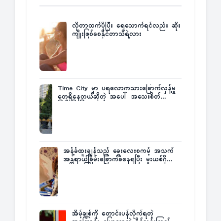
လိုတာထက်ပိုပြီး ရေသောက်ရင်လည်း ဆိုး
ကျိုးဖြစ်စေနိုင်တာသိရဲ့လား
Time City မှာ ပရလောကသားခြောက်လှန့်မှု
တွေရှိနေတယ်ဆိုတဲ့ အပေါ် အသေးစိတ်
ပြန်ပြောပြလာတဲ့ Times City Project
Director ဦးမြတ်မင်း
အနံ့ခံထူးချွန်သည့် ခွေးလေးစကမ့် အသက်
အန္တရာယ်ခြိမ်းခြောက်ခံနေရပြီး မူးယစ်ဂိုဏ်း
က ဆုကြေးထုတ်ထား
အိမ့်ချစ်ကို တောင်းပန်လိုက်ရတဲ့