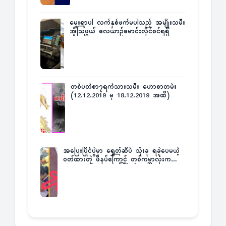
မွေးရာပါ လက်နှစ်ဖက်မပါသည့် အမျိုးသမီး
အံ့သြဖွယ် လေယာဉ်မောင်းလိုင်စင်ရရှိ
တစ်ပတ်စာ၇ရက်သားသမီး ဟောစာတမ်း
(12.12.2019 မှ 18.12.2019 အထိ)
အပြေးပြိုင်ပွဲမှာ ရွှေတံဆိပ် သုံးခု ရခဲ့ပေမယ့်
ဝတ်ထားတဲ့ ဖိနပ်ကြောင့် တစ်ကမ္ဘာလုံးက
အံ့အားသင့်ခဲ့ရတဲ့ အဖြစ်မှန်