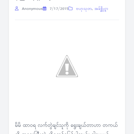
Anonymous
7/17/2015
ဗဟုသုတ
,
အခ်စ္ဆိုင္ရာ
မိမိ ထာဝရ လက်တွဲချင်သူကို ရွေးချယ်တာဟာ တကယ်