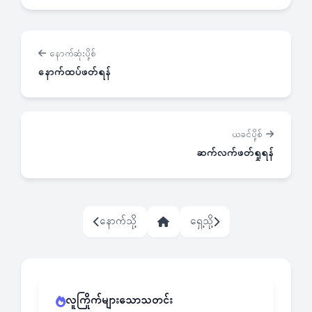
နောက်ဆုံးပို့စ်
နောက်ထပ်ဖတ်ရန်
ယခင်ပို့စ်
ဆက်လက်ဖတ်ရှုရန်
နောက်သို့
ရှေ့သို့
လူကြိုက်များသောသတင်း