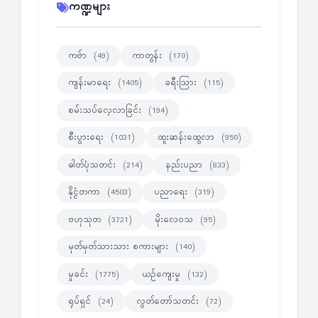
ကဏ္ဍများ
ကဗ်ာ
ကာတွန်း
(49)
(170)
ကျန်းမာရေး
ခရီးသြား
(1405)
(115)
စမ်းသပ်လေ့လာခြင်း
(194)
စီးပွားရေး
ထူးဆန်းထွေလာ
(1031)
(950)
ဓါတ်ပုံသတင်း
နည်းပညာ
(214)
(833)
နိုင္ငံတကာ
ပညာရေး
(4503)
(319)
ဗဟုသုတ
မိုးလေဝသ
(3721)
(95)
မှတ်မှတ်သားသား စကားများ
(140)
မှုခင်း
ယဉ်ကျေးမှု
(1775)
(132)
ရုပ်ရှင်
လွတ်တော်သတင်း
(24)
(72)