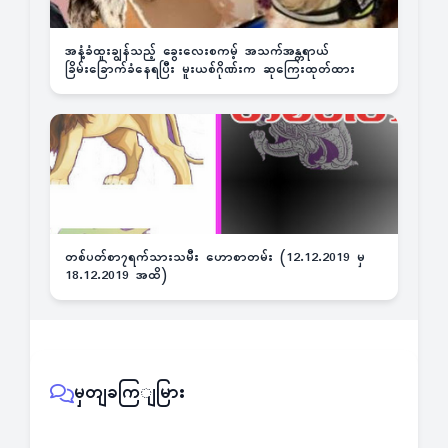
အနံ့ခံထူးချွန်သည့် ခွေးလေးစကမ့် အသက်အန္တရာယ်
ခြိမ်းခြောက်ခံနေရပြီး မူးယစ်ဂိုဏ်းက ဆုကြေးထုတ်ထား
တစ်ပတ်စာ၇ရက်သားသမီး ဟောစာတမ်း (12.12.2019 မှ
18.12.2019 အထိ)
မှတျခကြျမြား