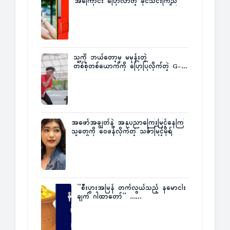
အကြောင်း ပြောလာတဲ့ ခိုင်သင်းကြည်
သူ့ကို ဘယ်တော့မှ မမုန်းတဲ့
တစ်စုံတစ်ယောက်ကို ပြောပြလိုက်တဲ့ G-
Fatt
အဖော်အချွတ်နဲ့ အနုပညာကြေးမြင့်နေကြ
သူတွေကို ဝေဖန်လိုက်တဲ့ သင်္ဇာမြင့်မိုရ်
”စီးပွားအမြန် တက်လွယ်သည့် နမောငါး
ချက် ဂါထာတော်” ……