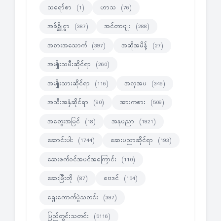
သရော်စာ
ဟာသ
(1)
(76)
အခ်စ္ဆိုင္ရာ
အင်တာဗျုး
(387)
(288)
အစားအသောက်
အဆိုအမိန့်
(397)
(27)
အမျိုးသမီးဆိုင်ရာ
(260)
အမျိုးသားဆိုင်ရာ
အလှအပ
(116)
(346)
အသီးအနှံဆိုင်ရာ
အားကစား
(90)
(509)
အတွေးအမြင်
အနုပညာ
(18)
(1921)
ဆောင်းပါး
ဆေးပညာဆိုင်ရာ
(1744)
(193)
ဆေးဖက်ဝင်အပင်အကြောင်း
(110)
ဆေးမြီးတို
ဗေဒင်
(87)
(154)
ရွေးကောက်ပွဲသတင်း
(397)
ပြည်တွင်းသတင်း
(5116)