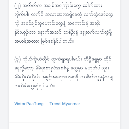
(၂) အတိတ်က အချစ်အကြောင်းတွေ ခေါက်ထား
လိုက်ပါ။ လက်ရှိ အလားအလာရှိနေတဲ့ လက်တွဲဖော်တွေ
ကို အရင်ချစ်သူဟောင်းတွေနဲ့ အကောင်းနဲ့ အဆိုး
နှိုင်းယှဉ်တာ နောက်အသစ် တစ်ဦးနဲ့ ရှေ့ဆက်လက်တွဲဖို့
အဟန့်အတား ဖြစ်စေနိုင်ပါတယ်။
(၃) ကိုယ်ကိုယ်တိုင် ထွက်ရှာရပါမယ်။ တီဗွီရှေ့မှာ ထိုင်
နေလို့တော့ မိမိဖူးစာရှင်အစစ်နဲ့ တွေ့မှာ မဟုတ်ပါဘူး။
မိမိကိုယ်ကိုယ် အခွင့်အရေးအရစေဖို့ လာဖိတ်သူမှန်သမျှ
လက်ခံတွေ့ဆုံရပါမယ်။
Victor.PaaTung - Trend Myanmar