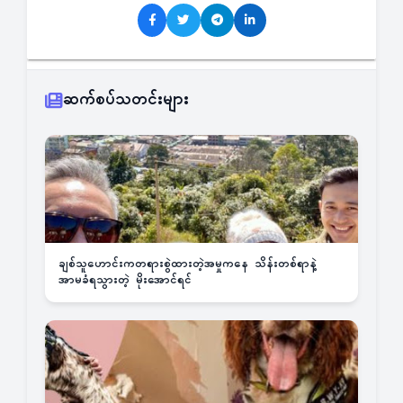
ဆက်စပ်သတင်းများ
ချစ်သူဟောင်းကတရားစွဲထားတဲ့အမှုကနေ သိန်းတစ်ရာနဲ့
အာမခံရသွားတဲ့ မိုးအောင်ရင်