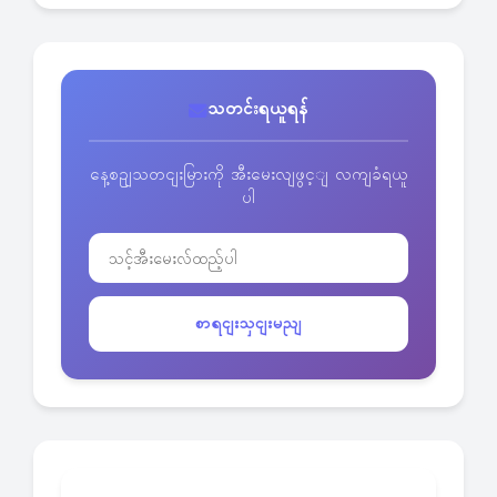
သတင်းရယူရန်
နေ့စဥျသတငျးမြားကို အီးမေးလျဖွင့ျ လကျခံရယူ
ပါ
စာရငျးသှငျးမညျ