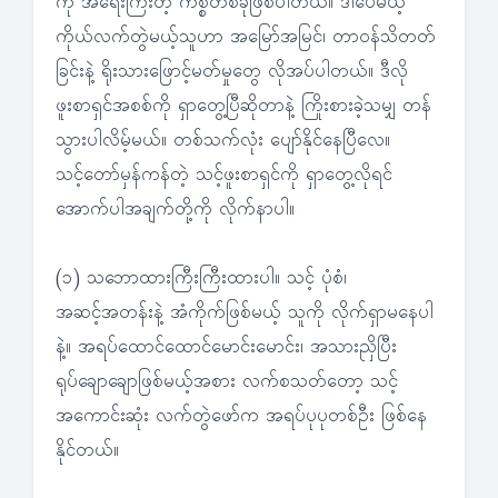
ကို အရေးကြီးတဲ့ ကိစ္စတစ်ခုဖြစ်ပါတယ်။ ဒါပေမယ့်
ကိုယ်လက်တွဲမယ့်သူဟာ အမြော်အမြင်၊ တာဝန်သိတတ်
ခြင်းနဲ့ ရိုးသားဖြောင့်မတ်မှုတွေ လိုအပ်ပါတယ်။ ဒီလို
ဖူးစာရှင်အစစ်ကို ရှာတွေ့ပြီဆိုတာနဲ့ ကြိုးစားခဲ့သမျှ တန်
သွားပါလိမ့်မယ်။ တစ်သက်လုံး ပျော်နိုင်နေပြီလေ။
သင့်တော်မှန်ကန်တဲ့ သင့်ဖူးစာရှင်ကို ရှာတွေ့လိုရင်
အောက်ပါအချက်တို့ကို လိုက်နာပါ။
(၁) သဘောထားကြီးကြီးထားပါ။ သင့် ပုံစံ၊
အဆင့်အတန်းနဲ့ အံကိုက်ဖြစ်မယ့် သူကို လိုက်ရှာမနေပါ
နဲ့။ အရပ်ထောင်ထောင်မောင်းမောင်း၊ အသားညှိပြီး
ရုပ်ချောချောဖြစ်မယ့်အစား လက်စသတ်တော့ သင့်
အကောင်းဆုံး လက်တွဲဖော်က အရပ်ပုပုတစ်ဦး ဖြစ်နေ
နိုင်တယ်။