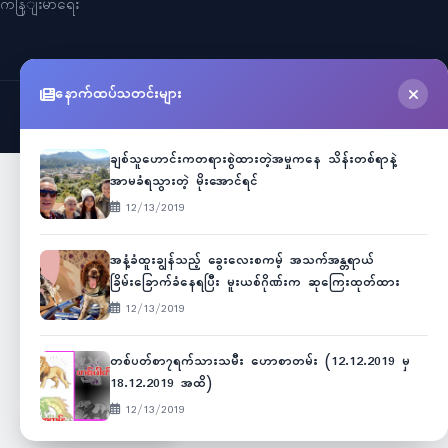
ကနြျးမာရေး
နောက်ထပ်သတင်းများ
©
2026
Myanmar Cele News
. All Rights Reserved.
ချစ်သူဟောင်းကတရားစွဲထားတဲ့အမှုကနေ သိန်းတစ်ရာနဲ့
အာမခံရသွားတဲ့ မိုးအောင်ရင်
12/13/2019
အနံ့ခံထူးချွန်သည့် ခွေးလေးစကမ့် အသက်အန္တရာယ်
ခြိမ်းခြောက်ခံနေရပြီး မူးယစ်ဂိုဏ်းက ဆုကြေးထုတ်ထား
12/13/2019
တစ်ပတ်စာ၇ရက်သားသမီး ဟောစာတမ်း (12.12.2019 မှ
18.12.2019 အထိ)
12/13/2019
Unicode
ဇော်ဂျီ