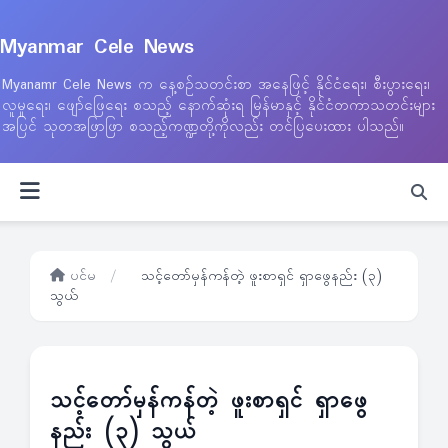
Myanmar Cele News
Myanamr Cele News က နေ့စဉ်သတင်းစာ အနေဖြင့် နိုင်ငံရေး၊ စီးပွားရေး၊
လူမှုရေး၊ ဖျော်ဖြေရေး စသည့် နောက်ဆုံးရ မြန်မာနှင့် နိုင်ငံတကာသတင်းများ
အပြင် သုတအဖြာဖြာ စသည့်ကဏ္ဍတို့ကိုလည်း တင်ပြပေးထား ပါသည်။
ပင်မ
/
သင့်တော်မှန်ကန်တဲ့ ဖူးစာရှင် ရှာဖွေနည်း (၃)
သွယ်
သင့်တော်မှန်ကန်တဲ့ ဖူးစာရှင် ရှာဖွေ
နည်း (၃) သွယ်