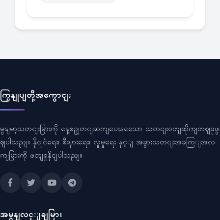
ကြှနျုပျတို့အကွောငျး
မွနျမာ့သတငျးမြားကို နေ့စဥျတငျဆကျပေးနသေော သတငျးဝဘျဆိုကျတဈခုဖွ
ဈပါသညျ။ နိုငျငံရေး၊ စီးပှားရေး၊ လူမှုရေး နှင့ျ အခွားသတငျးအခကြျအလ
ကျမြားကို ဖတျရှုနိုငျပါသညျ။
အမွနျလင့ျချမြား