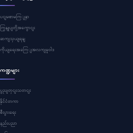
ပငျမစာမကြျနှာ
ကြှနျုပျတို့အကွောငျး
ဆကျသှယျရနျ
ကိုယျရေးအခကြျအလကျမူဝါဒ
ကဏ္ဍများ
ပွညျတှငျးသတငျး
နိုင်ငံတကာ
စီးပွားရေး
နည်းပညာ