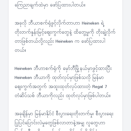
ကြေညာချက်ထဲမှာ ဖော်ပြထားပါတယ်။
အခုလို ဘီယာစက်ရုံဖွင့်လိုက်တာဟာ Heineken ရဲ့
တိုးတက်နှုန်းမြင့်ဈေးကွက်တွေနဲ့ ထိတွေ့မှုကို တိုးချဲ့လိုက်
တာဖြစ်တယ်လို့လည်း Heineken က ဖော်ပြထားပါ
တယ်။
Heineken ဘီဟာစက်ရုံကို မှော်ဘီမြို့နယ်မှာဖွင့်ထားပြီး
Heineken ဘီယာကို ထုတ်လုပ်မှာဖြစ်သလို မြန်မာ
ဈေးကွက်အတွက် အထူးထုတ်လုပ်ထားတဲ့ Regal 7
တံဆိပ်သစ် ဘီယာကိုလည်း ထုတ်လုပ်မှာဖြစ်ပါတယ်။
အခုချိန်မှာ မြန်မာနိုင်ငံ စီးပွားရေးတိုးတက်မှု၊ စီးပွားရေး
ပြုပြင်ပြောင်းလဲမှုတွေဖြစ်လာတာနဲ့အမျှ လူတွေဟာ