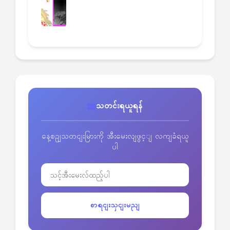
သတင်းရယူရန်
နေ့စဥျသတငျးမြားကို အီးမေးလျဖွင့ျ လကျခံရယူ
ပါ
စာရငျးသှငျးမညျ