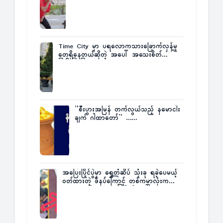
Fatt
Time City မှာ ပရလောကသားခြောက်လှန့်မှု
တွေရှိနေတယ်ဆိုတဲ့ အပေါ် အသေးစိတ်
ပြန်ပြောပြလာတဲ့ Times City Project
Director ဦးမြတ်မင်း
”စီးပွားအမြန် တက်လွယ်သည့် နမောငါး
ချက် ဂါထာတော်” ……
အပြေးပြိုင်ပွဲမှာ ရွှေတံဆိပ် သုံးခု ရခဲ့ပေမယ့်
ဝတ်ထားတဲ့ ဖိနပ်ကြောင့် တစ်ကမ္ဘာလုံးက
အံ့အားသင့်ခဲ့ရတဲ့ အဖြစ်မှန်