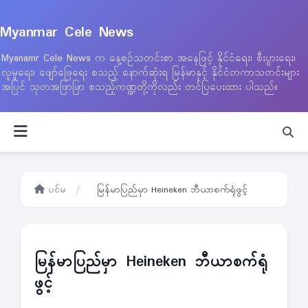
Myanmar Cele News
Myanamr Cele News က နေ့စဉ်သတင်းစာ အနေဖြင့် နိုင်ငံရေး၊ စီးပွားရေး၊
လူမှုရေး၊ ဖျော်ဖြေရေး စသည့် နောက်ဆုံးရ မြန်မာနှင့် နိုင်ငံတကာသတင်းများ
အပြင် သုတအဖြာဖြာ စသည့်ကဏ္ဍတို့ကိုလည်း တင်ပြပေးထား ပါသည်။
ပင်မ
/
မြန်မာပြည်မှာ Heineken ဘီယာစက်ရုံဖွင့်
မြန်မာပြည်မှာ Heineken ဘီယာစက်ရုံ
ဖွင့်