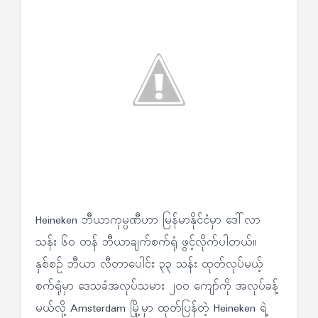
Heineken ဘီယာကုမ္ပဏီဟာ မြန်မာနိုင်ငံမှာ ဒေါ်လာ
သန်း ၆၀ တန် ဘီယာချက်စက်ရုံ ဖွင့်လိုက်ပါတယ်။
နှစ်စဉ် ဘီယာ လီတာပေါင်း ၃၃ သန်း ထုတ်လုပ်မယ့်
စက်ရုံမှာ ဒေသခံအလုပ်သမား ၂၀၀ ကျော်ကို အလုပ်ခန့်
မယ်လို့ Amsterdam မြို့မှာ ထုတ်ပြန်တဲ့ Heineken ရဲ့