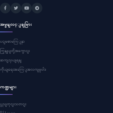
အမွနျလင့ျချမြား
ပငျမစာမကြျနှာ
ကြှနျုပျတို့အကွောငျး
ဆကျသှယျရနျ
ကိုယျရေးအခကြျအလကျမူဝါဒ
ကဏ္ဍများ
ပွညျတှငျးသတငျး