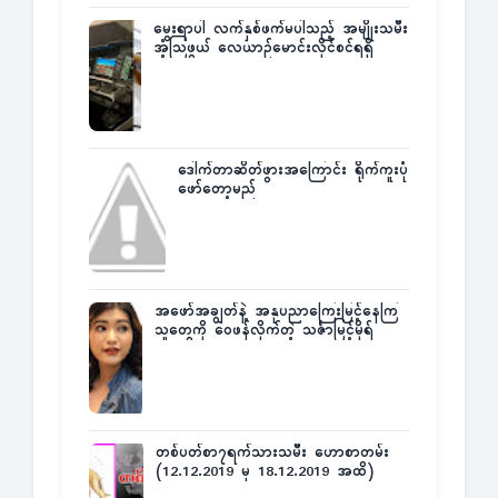
မွေးရာပါ လက်နှစ်ဖက်မပါသည့် အမျိုးသမီး
အံ့သြဖွယ် လေယာဉ်မောင်းလိုင်စင်ရရှိ
ဒေါက်တာဆိတ်ဖွားအကြောင်း ရိုက်ကူးပုံ
ဖော်တော့မည်
အဖော်အချွတ်နဲ့ အနုပညာကြေးမြင့်နေကြ
သူတွေကို ဝေဖန်လိုက်တဲ့ သင်္ဇာမြင့်မိုရ်
တစ်ပတ်စာ၇ရက်သားသမီး ဟောစာတမ်း
(12.12.2019 မှ 18.12.2019 အထိ)