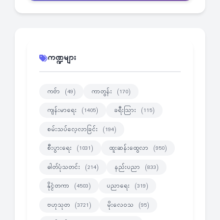
ကဏ္ဍများ
ကဗ်ာ
ကာတွန်း
(49)
(170)
ကျန်းမာရေး
ခရီးသြား
(1405)
(115)
စမ်းသပ်လေ့လာခြင်း
(194)
စီးပွားရေး
ထူးဆန်းထွေလာ
(1031)
(950)
ဓါတ်ပုံသတင်း
နည်းပညာ
(214)
(833)
နိုင္ငံတကာ
ပညာရေး
(4503)
(319)
ဗဟုသုတ
မိုးလေဝသ
(3721)
(95)