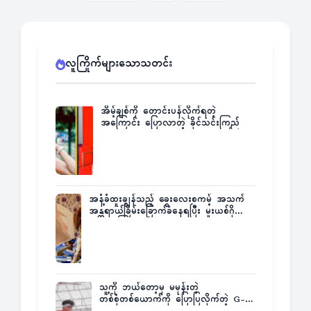
လူကြိုက်များသောသတင်း
အိမ့်ချစ်ကို တောင်းပန်လိုက်ရတဲ့
အကြောင်း ပြောလာတဲ့ ခိုင်သင်းကြည်
အနံ့ခံထူးချွန်သည့် ခွေးလေးစကမ့် အသက်
အန္တရာယ်ခြိမ်းခြောက်ခံနေရပြီး မူးယစ်ဂိုဏ်း
က ဆုကြေးထုတ်ထား
သူ့ကို ဘယ်တော့မှ မမုန်းတဲ့
တစ်စုံတစ်ယောက်ကို ပြောပြလိုက်တဲ့ G-