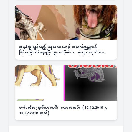
အနံ့ခံထူးချွန်သည့် ခွေးလေးစကမ့် အသက်အန္တရာယ်
ခြိမ်းခြောက်ခံနေရပြီး မူးယစ်ဂိုဏ်းက ဆုကြေးထုတ်ထား
တစ်ပတ်စာ၇ရက်သားသမီး ဟောစာတမ်း (12.12.2019 မှ
18.12.2019 အထိ)