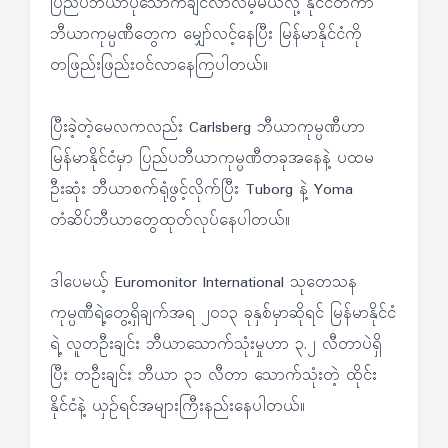
ပြည်ပဘီယာပိုသောက်ချင်လာလိမ့်မယ်လို့ နိုင်ငံတကာ
ဘီယာကုမ္ပဏီတွေက မျှော်လင့်နေပြီး မြန်မာနိုင်ငံကို
တဖြည်းဖြည်းဝင်လာနေကြပါတယ်။
ပြီးခဲ့တဲ့မေလကလည်း Carlsberg ဘီယာကုမ္ပဏီဟာ
မြန်မာနိုင်ငံမှာ ပြည်ပဘီယာကုမ္ပဏီတခုအနေနဲ့ ပထမ
ဦးဆုံး ဘီယာစက်ရုံဖွင့်လိုက်ပြီး Tuborg နဲ့ Yoma
တံဆိပ်ဘီယာတွေထုတ်လုပ်နေပါတယ်။
ဒါပေမယ့် Euromonitor International သုတေသန
ကုမ္ပဏီရဲ့တွေ့ရှိချက်အရ ၂၀၁၃ ခုနှစ်မှာဆိုရင် မြန်မာနိုင်ငံ
ရဲ့ လူတဦးချင်း ဘီယာသောက်သုံးမှုဟာ ၃.၂ လီတာပဲရှိ
ပြီး တဦးချင်း ဘီယာ ၃၁ လီတာ သောက်သုံးတဲ့ ထိုင်း
နိုင်ငံနဲ့ ယှဉ်ရင်အများကြီးနည်းနေပါတယ်။