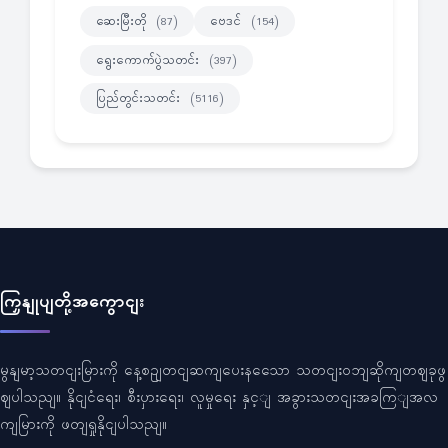
ဆေးမြီးတို
ဗေဒင်
(87)
(154)
ရွေးကောက်ပွဲသတင်း
(397)
ပြည်တွင်းသတင်း
(5116)
ကြှနျုပျတို့အကွောငျး
မွနျမာ့သတငျးမြားကို နေ့စဥျတငျဆကျပေးနသေော သတငျးဝဘျဆိုကျတဈခုဖွ
ဈပါသညျ။ နိုငျငံရေး၊ စီးပှားရေး၊ လူမှုရေး နှင့ျ အခွားသတငျးအခကြျအလ
ကျမြားကို ဖတျရှုနိုငျပါသညျ။