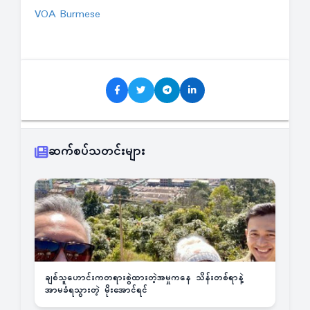
VOA Burmese
ဆက်စပ်သတင်းများ
ချစ်သူဟောင်းကတရားစွဲထားတဲ့အမှုကနေ သိန်းတစ်ရာနဲ့
အာမခံရသွားတဲ့ မိုးအောင်ရင်