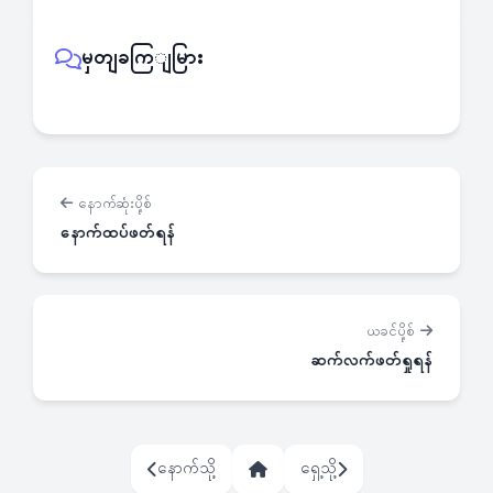
မှတျခကြျမြား
နောက်ဆုံးပို့စ်
နောက်ထပ်ဖတ်ရန်
ယခင်ပို့စ်
ဆက်လက်ဖတ်ရှုရန်
နောက်သို့
ရှေ့သို့