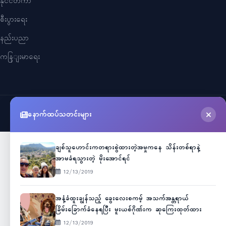
နိုင်ငံတကာ
စီးပွားရေး
နည်းပညာ
ကနြျးမာရေး
©
2026
Myanmar Cele News
. All Rights Reserved.
နောက်ထပ်သတင်းများ
ချစ်သူဟောင်းကတရားစွဲထားတဲ့အမှုကနေ သိန်းတစ်ရာနဲ့
အာမခံရသွားတဲ့ မိုးအောင်ရင်
12/13/2019
အနံ့ခံထူးချွန်သည့် ခွေးလေးစကမ့် အသက်အန္တရာယ်
ခြိမ်းခြောက်ခံနေရပြီး မူးယစ်ဂိုဏ်းက ဆုကြေးထုတ်ထား
12/13/2019