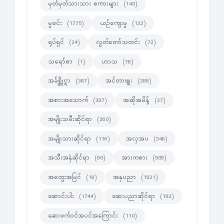
မှတ်မှတ်သားသား စကားများ
(140)
မှုခင်း
ယဉ်ကျေးမှု
(1775)
(132)
ရုပ်ရှင်
လွတ်တော်သတင်း
(24)
(72)
သရော်စာ
ဟာသ
(1)
(76)
အခ်စ္ဆိုင္ရာ
အင်တာဗျုး
(387)
(288)
အစားအသောက်
အဆိုအမိန့်
(397)
(27)
အမျိုးသမီးဆိုင်ရာ
(260)
အမျိုးသားဆိုင်ရာ
အလှအပ
(116)
(346)
အသီးအနှံဆိုင်ရာ
အားကစား
(90)
(509)
အတွေးအမြင်
အနုပညာ
(18)
(1921)
ဆောင်းပါး
ဆေးပညာဆိုင်ရာ
(1744)
(193)
ဆေးဖက်ဝင်အပင်အကြောင်း
(110)