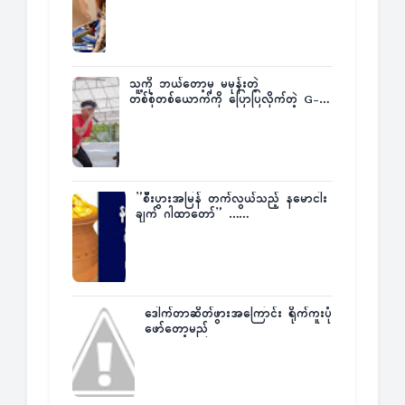
က ဆုကြေးထုတ်ထား
သူ့ကို ဘယ်တော့မှ မမုန်းတဲ့
တစ်စုံတစ်ယောက်ကို ပြောပြလိုက်တဲ့ G-
Fatt
”စီးပွားအမြန် တက်လွယ်သည့် နမောငါး
ချက် ဂါထာတော်” ……
ဒေါက်တာဆိတ်ဖွားအကြောင်း ရိုက်ကူးပုံ
ဖော်တော့မည်