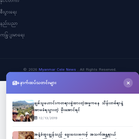
နိုင်ငံတကာ
စီးပွားရေး
နည်းပညာ
ကနြျးမာရေး
©
2026
Myanmar Cele News
. All Rights Reserved.
နောက်ထပ်သတင်းများ
ချစ်သူဟောင်းကတရားစွဲထားတဲ့အမှုကနေ သိန်းတစ်ရာနဲ့
အာမခံရသွားတဲ့ မိုးအောင်ရင်
12/13/2019
အနံ့ခံထူးချွန်သည့် ခွေးလေးစကမ့် အသက်အန္တရာယ်