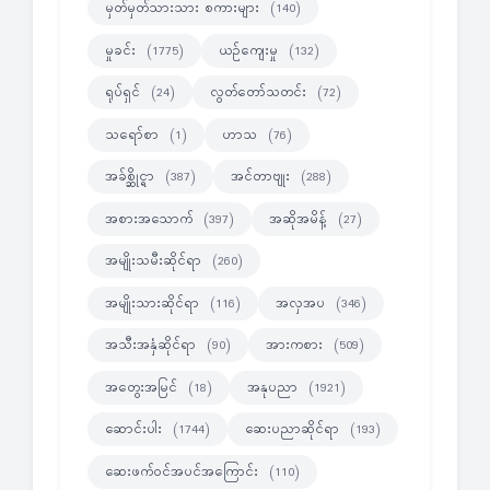
မှတ်မှတ်သားသား စကားများ
(140)
မှုခင်း
ယဉ်ကျေးမှု
(1775)
(132)
ရုပ်ရှင်
လွတ်တော်သတင်း
(24)
(72)
သရော်စာ
ဟာသ
(1)
(76)
အခ်စ္ဆိုင္ရာ
အင်တာဗျုး
(387)
(288)
အစားအသောက်
အဆိုအမိန့်
(397)
(27)
အမျိုးသမီးဆိုင်ရာ
(260)
အမျိုးသားဆိုင်ရာ
အလှအပ
(116)
(346)
အသီးအနှံဆိုင်ရာ
အားကစား
(90)
(509)
အတွေးအမြင်
အနုပညာ
(18)
(1921)
ဆောင်းပါး
ဆေးပညာဆိုင်ရာ
(1744)
(193)
ဆေးဖက်ဝင်အပင်အကြောင်း
(110)