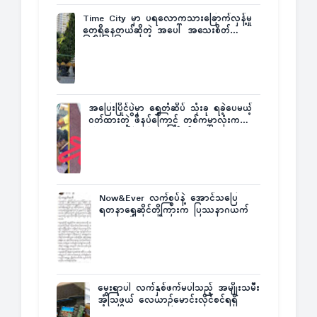
Time City မှာ ပရလောကသားခြောက်လှန့်မှု
တွေရှိနေတယ်ဆိုတဲ့ အပေါ် အသေးစိတ်
ပြန်ပြောပြလာတဲ့ Times City Project
Director ဦးမြတ်မင်း
အပြေးပြိုင်ပွဲမှာ ရွှေတံဆိပ် သုံးခု ရခဲ့ပေမယ့်
ဝတ်ထားတဲ့ ဖိနပ်ကြောင့် တစ်ကမ္ဘာလုံးက
အံ့အားသင့်ခဲ့ရတဲ့ အဖြစ်မှန်
Now&Ever လက်စွပ်နဲ့ အောင်သပြေ
ရတနာရွှေဆိုင်တို့ကြားက ပြဿနာဂယက်
မွေးရာပါ လက်နှစ်ဖက်မပါသည့် အမျိုးသမီး
အံ့သြဖွယ် လေယာဉ်မောင်းလိုင်စင်ရရှိ