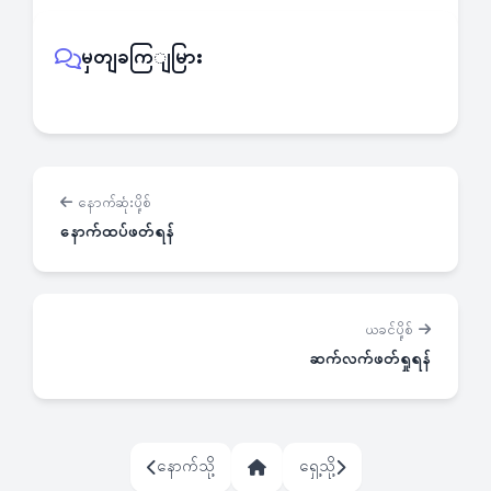
မှတျခကြျမြား
နောက်ဆုံးပို့စ်
နောက်ထပ်ဖတ်ရန်
ယခင်ပို့စ်
ဆက်လက်ဖတ်ရှုရန်
နောက်သို့
ရှေ့သို့