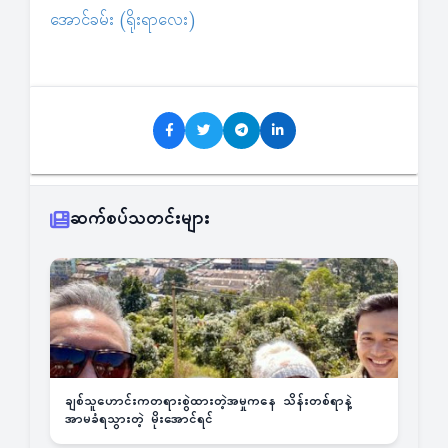
အောင်ခမ်း (ရိုးရာလေး)
ဆက်စပ်သတင်းများ
ချစ်သူဟောင်းကတရားစွဲထားတဲ့အမှုကနေ သိန်းတစ်ရာနဲ့
အာမခံရသွားတဲ့ မိုးအောင်ရင်