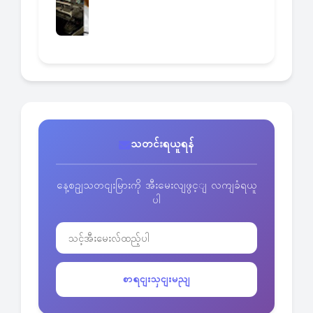
သတင်းရယူရန်
နေ့စဥျသတငျးမြားကို အီးမေးလျဖွင့ျ လကျခံရယူ
ပါ
စာရငျးသှငျးမညျ