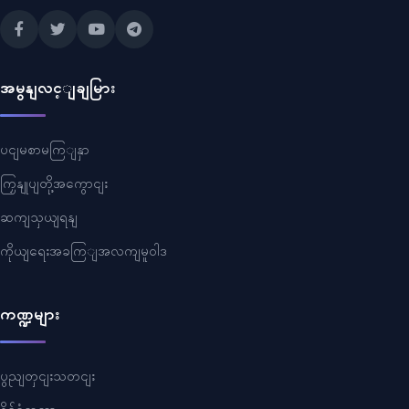
အမွနျလင့ျချမြား
ပငျမစာမကြျနှာ
ကြှနျုပျတို့အကွောငျး
ဆကျသှယျရနျ
ကိုယျရေးအခကြျအလကျမူဝါဒ
ကဏ္ဍများ
ပွညျတှငျးသတငျး