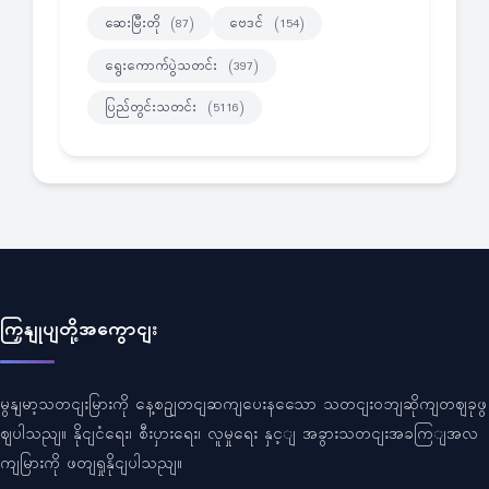
ဆေးမြီးတို
ဗေဒင်
(87)
(154)
ရွေးကောက်ပွဲသတင်း
(397)
ပြည်တွင်းသတင်း
(5116)
ကြှနျုပျတို့အကွောငျး
မွနျမာ့သတငျးမြားကို နေ့စဥျတငျဆကျပေးနသေော သတငျးဝဘျဆိုကျတဈခုဖွ
ဈပါသညျ။ နိုငျငံရေး၊ စီးပှားရေး၊ လူမှုရေး နှင့ျ အခွားသတငျးအခကြျအလ
ကျမြားကို ဖတျရှုနိုငျပါသညျ။