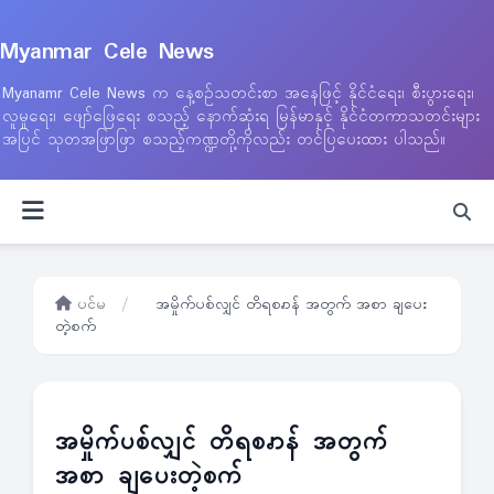
Myanmar Cele News
Myanamr Cele News က နေ့စဉ်သတင်းစာ အနေဖြင့် နိုင်ငံရေး၊ စီးပွားရေး၊
လူမှုရေး၊ ဖျော်ဖြေရေး စသည့် နောက်ဆုံးရ မြန်မာနှင့် နိုင်ငံတကာသတင်းများ
အပြင် သုတအဖြာဖြာ စသည့်ကဏ္ဍတို့ကိုလည်း တင်ပြပေးထား ပါသည်။
ပင်မ
/
အမှိုက်ပစ်လျှင် တိရစၧာန် အတွက် အစာ ချပေး
တဲ့စက်
အမှိုက်ပစ်လျှင် တိရစၧာန် အတွက်
အစာ ချပေးတဲ့စက်