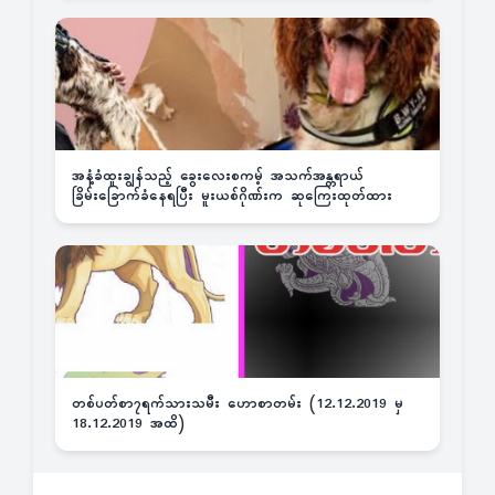
အနံ့ခံထူးချွန်သည့် ခွေးလေးစကမ့် အသက်အန္တရာယ်
ခြိမ်းခြောက်ခံနေရပြီး မူးယစ်ဂိုဏ်းက ဆုကြေးထုတ်ထား
တစ်ပတ်စာ၇ရက်သားသမီး ဟောစာတမ်း (12.12.2019 မှ
18.12.2019 အထိ)