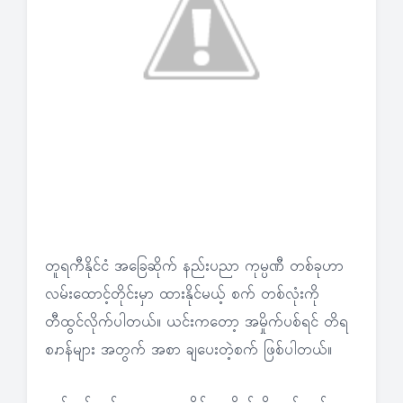
တူရကီနိုင်ငံ အခြေဆိုက် နည်းပညာ ကုမ္ပဏီ တစ်ခုဟာ
လမ်းထောင့်တိုင်းမှာ ထားနိုင်မယ့် စက် တစ်လုံးကို
တီထွင်လိုက်ပါတယ်။ ယင်းကတော့ အမှိုက်ပစ်ရင် တိရ
စၧာန်များ အတွက် အစာ ချပေးတဲ့စက် ဖြစ်ပါတယ်။