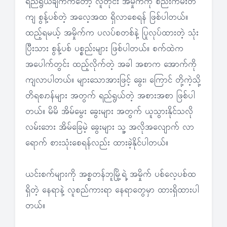
ရည်ရွယ်ချက်ကတော့ လူတိုင်း အမှိုက်ကို စည်းကမ်းတ
ကျ စွန့်ပစ်တဲ့ အလေ့အထ ရှိလာစေရန် ဖြစ်ပါတယ်။
ထည့်ရမယ့် အမှိုက်က ပလပ်စတစ်နဲ့ ပြုလုပ်ထားတဲ့ သုံး
ပြီးသား စွန့်ပစ် ပစ္စည်းများ ဖြစ်ပါတယ်။ စက်ထဲက
အပေါက်တွင်း ထည့်လိုက်တဲ့ အခါ အစာက အောက်ကို
ကျလာပါတယ်။ များသောအားဖြင့် ခွေး၊ ကြောင် တို့ကဲ့သို့
တိရစၧာန်များ အတွက် ရည်ရွယ်တဲ့ အစားအစာ ဖြစ်ပါ
တယ်။ မိမိ အိမ်မွေး ခွေးများ အတွက် ယူသွားနိုင်သလို
လမ်းဘေး အိမ်ခြေမဲ့ ခွေးများ သူ့ အလိုအလျောက် လာ
ရောက် စားသုံးစေရန်လည်း ထားခဲ့နိုင်ပါတယ်။
ယင်းစက်များကို အစ္စတန်ဘူမြို့ရဲ့ အမှိုက် ပစ်လေ့ပစ်ထ
ရှိတဲ့ နေရာနဲ့ လူစည်ကားရာ နေရာတွေမှာ ထားရှိထားပါ
တယ်။