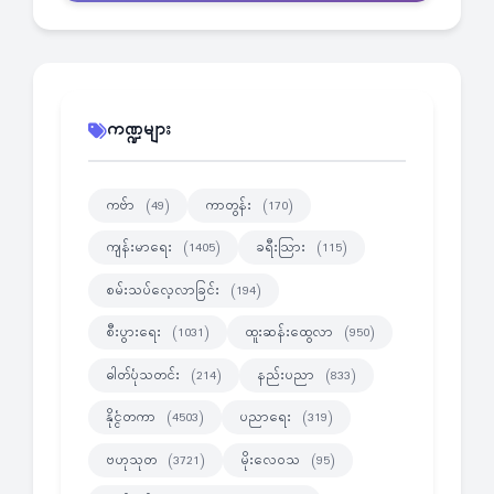
ကဏ္ဍများ
ကဗ်ာ
ကာတွန်း
(49)
(170)
ကျန်းမာရေး
ခရီးသြား
(1405)
(115)
စမ်းသပ်လေ့လာခြင်း
(194)
စီးပွားရေး
ထူးဆန်းထွေလာ
(1031)
(950)
ဓါတ်ပုံသတင်း
နည်းပညာ
(214)
(833)
နိုင္ငံတကာ
ပညာရေး
(4503)
(319)
ဗဟုသုတ
မိုးလေဝသ
(3721)
(95)