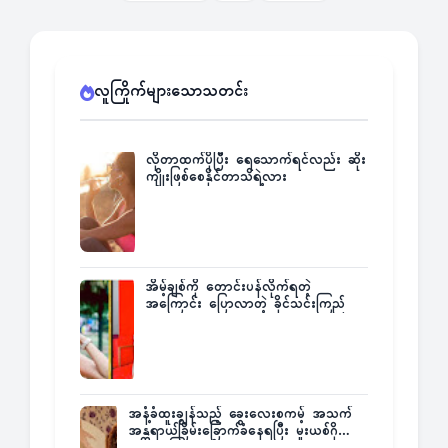
လူကြိုက်များသောသတင်း
လိုတာထက်ပိုပြီး ရေသောက်ရင်လည်း ဆိုး
ကျိုးဖြစ်စေနိုင်တာသိရဲ့လား
အိမ့်ချစ်ကို တောင်းပန်လိုက်ရတဲ့
အကြောင်း ပြောလာတဲ့ ခိုင်သင်းကြည်
အနံ့ခံထူးချွန်သည့် ခွေးလေးစကမ့် အသက်
အန္တရာယ်ခြိမ်းခြောက်ခံနေရပြီး မူးယစ်ဂိုဏ်း