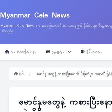
Myanmar Cele News
Myanamr Cele News က နေ့စဉ်သတင်းစာ အနေဖြင့် နိုင်ငံရေး၊ စီးပွားရ
ပါသည်။
ပငျမစာမကြျနှာ
ပွညျတှငျး
နိုင်ငံတကာ
ပင်မ
/
မောင်နှမတွေနဲ့ ကစားပြီးနောက် မီးဖိုထဲမှာ အသေမီးရှို့ခံခ
မောင်နှမတွေနဲ့ ကစားပြီးနောက်