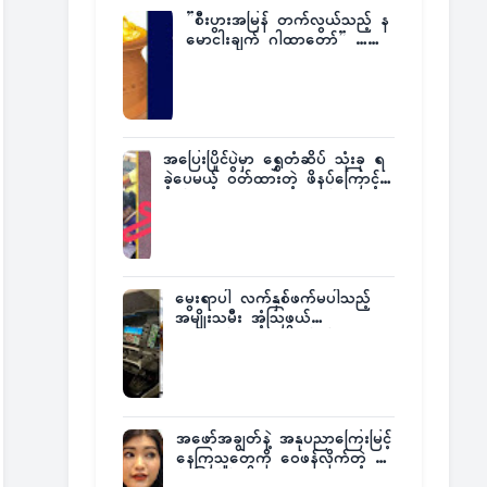
”စီးပွားအမြန် တက်လွယ်သည့် န
မောငါးချက် ဂါထာတော်” ……
အပြေးပြိုင်ပွဲမှာ ရွှေတံဆိပ် သုံးခု ရ
ခဲ့ပေမယ့် ဝတ်ထားတဲ့ ဖိနပ်ကြောင့်
တစ်ကမ္ဘာလုံးက အံ့အားသင့်ခဲ့ရတဲ့
အဖြစ်မှန်
မွေးရာပါ လက်နှစ်ဖက်မပါသည့်
အမျိုးသမီး အံ့သြဖွယ်
လေယာဉ်မောင်းလိုင်စင်ရရှိ
အဖော်အချွတ်နဲ့ အနုပညာကြေးမြင့်
နေကြသူတွေကို ဝေဖန်လိုက်တဲ့ သ
င်္ဇာမြင့်မိုရ်