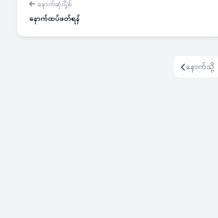
နောက်ဆုံးပို့စ်
နောက်ထပ်ဖတ်ရန်
နောက်သို့