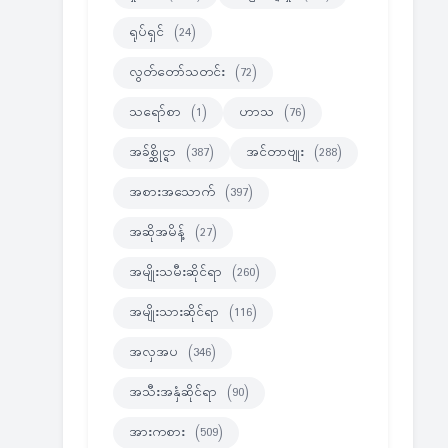
ရုပ်ရှင်
(24)
လွတ်တော်သတင်း
(72)
သရော်စာ
(1)
ဟာသ
(76)
အခ်စ္ဆိုင္ရာ
(387)
အင်တာဗျုး
(288)
အစားအသောက်
(397)
အဆိုအမိန့်
(27)
အမျိုးသမီးဆိုင်ရာ
(260)
အမျိုးသားဆိုင်ရာ
(116)
အလှအပ
(346)
အသီးအနှံဆိုင်ရာ
(90)
အားကစား
(509)