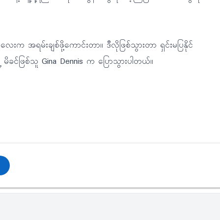
ေးက အရမ်းချစ်ဖို့ကောင်းတာ။ ဒီလိုဖြစ်သွားတာ ရှင်းမပြနိုင်
 ရဲ့ မိခင်ဖြစ်သူ Gina Dennis က ပြောသွားပါတယ်။