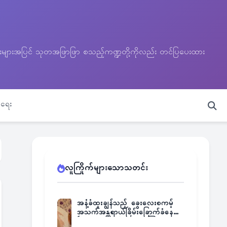
သတင်းများအပြင် သုတအဖြာဖြာ စသည့်ကဏ္ဍတို့ကိုလည်း တင်ပြပေးထား
ရေး
လူကြိုက်များသောသတင်း
အနံ့ခံထူးချွန်သည့် ခွေးလေးစကမ့်
အသက်အန္တရာယ်ခြိမ်းခြောက်ခံနေရ
ပြီး မူးယစ်ဂိုဏ်းက ဆုကြေး