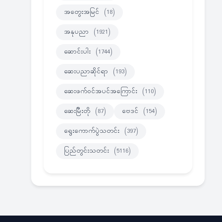
အတွေးအမြင်
(18)
အနုပညာ
(1921)
ဆောင်းပါး
(1744)
ဆေးပညာဆိုင်ရာ
(193)
ဆေးဖက်ဝင်အပင်အကြောင်း
(110)
ဆေးမြီးတို
(87)
ဗေဒင်
(154)
ရွေးကောက်ပွဲသတင်း
(397)
ပြည်တွင်းသတင်း
(5116)