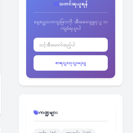
သတင်းရယူရန်
နေ့စဥျသတငျးမြားကို အီးမေးလျဖွင့ျ လ
ကျခံရယူပါ
စာရငျးသှငျးမညျ
ကဏ္ဍများ