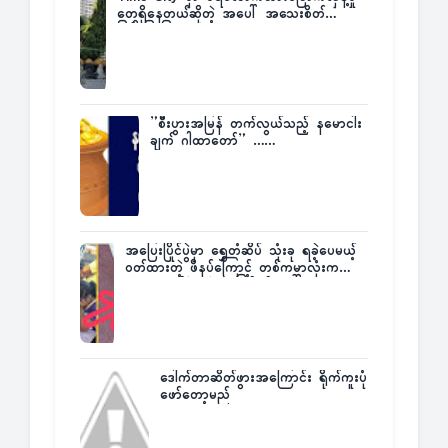
တွေရှိနေတယ်ဆိုတဲ့ အပေါ် အသေးစိတ်
ပြန်ပြောပြလာတဲ့ Times City Project
Director ဦးမြတ်မင်း
”စီးပွားအမြန် တက်လွယ်သည့် နမောငါး
ချက် ဂါထာတော်” ……
အပြေးပြိုင်ပွဲမှာ ရွှေတံဆိပ် သုံးခု ရခဲ့ပေမယ့်
ဝတ်ထားတဲ့ ဖိနပ်ကြောင့် တစ်ကမ္ဘာလုံးက
အံ့အားသင့်ခဲ့ရတဲ့ အဖြစ်မှန်
ဒေါက်တာဆိတ်ဖွားအကြောင်း ရိုက်ကူးပုံ
ဖော်တော့မည်