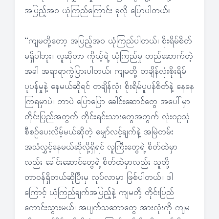
အပြည့်အ၀ ယုံကြည်ကြောင်း ခုလို ပြောပါတယ်။
“ကျမတို့တော့ အပြည့်အ၀ ယုံကြည်ပါတယ်၊ စိုးရိမ်စိတ်
မရှိပါဘူး။ လူဆိုတာ ကိုယ့်ရဲ့ ယုံကြည်မှု တည်ဆောက်တဲ့
အခါ အရာရာကွဲပြားပါတယ်၊ ကျမတို့ တချိန်လုံးစိုးရိမ်
ပူပန်မှုနဲ့ နေမယ်ဆိုရင် တချိန်လုံး စိုးရိမ်ပူပန်စိတ်နဲ့ နေနေ
ကြရမှာပဲ။ ဘာပဲ ပြောပြော ခေါင်းဆောင်တွေ အပေါ်မှာ
တိုင်းပြည်အတွက် တိုင်းရင်းသားတွေအတွက် လုံးဝဥသုံ
စီစဉ်ပေးလိမ့်မယ်ဆိုတဲ့ မျှော်လင့်ချက်နဲ့ အမြဲတမ်း
အသံလွှင့်နေမယ်ဆိုလို့ရှိရင် လူကြီးတွေရဲ့ စိတ်ထဲမှာ
လည်း ခေါင်းဆောင်တွေရဲ့ စိတ်ထဲမှာလည်း သူတို့
တာဝန်ရှိတယ်ဆိုပြီးမှ လုပ်လာမှာ ဖြစ်ပါတယ်။ ဒါ
ကြောင့် ယုံကြည်ချက်အပြည့်နဲ့ ကျမတို့ တိုင်းပြည်
ကောင်းသွားမယ်၊ အပျက်သဘောတွေ အားလုံးကို ကျမ