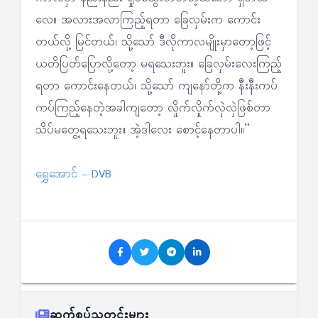
လေ။ အလားအလာကြည့်ရတာ ခြေလှမ်းက ကောင်း
တယ်လို့ မြင်တယ်၊ သို့သော် ဒီလိုကာလမျိုးမှာတော့ဖြင့်
ယတိပြတ်ပြောလို့တော့ မရသေးဘူး။ ခြေလှမ်းလေးကြည့်
ရတာ ကောင်းနေတယ်၊ သို့သော် ကျနော်တို့က နီးနီးကပ်
ကပ်ကြည့်နေတဲ့အခါကျတော့ လှိုက်လှိုက်လှဲလှဲဖြစ်တာ
သိပ်မတွေ့ရသေးဘူး။ အဲ့ဒါလေး စောင့်နေတာပါ။”
ရွှေအောင် - DVB
ဆက်စပ်သတင်းများ