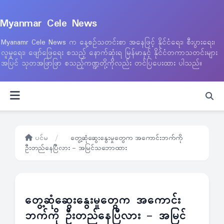
Myanmar Cele News
Myanamr Cele News က နေ့စဉ်သတင်းစာ အနေဖြင့် နိုင်ငံရေး၊ စီးပွားရေး၊
လူမှုရေး၊ ဖျော်ဖြေရေး စသည့် နောက်ဆုံးရ မြန်မာနှင့် နိုင်ငံတကာသတင်းများ
အပြင် သုတအဖြာဖြာ စသည့်ကဏ္ဍတို့ကိုလည်း တင်ပြပေးထား ပါသည်။
ပင်မ
/
တွေ့ဆုံဆွေးနွေးမှုတွေက အကောင်းဘက်ကို
ဦးတည်နေပြီလား – အမြင်သဘောထား
တွေ့ဆုံဆွေးနွေးမှုတွေက အကောင်း
ဘက်ကို ဦးတည်နေပြီလား – အမြင်