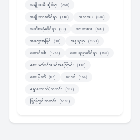
အမျိုးသမီးဆိုင်ရာ
(260)
အမျိုးသားဆိုင်ရာ
အလှအပ
(116)
(346)
အသီးအနှံဆိုင်ရာ
အားကစား
(90)
(509)
အတွေးအမြင်
အနုပညာ
(18)
(1921)
ဆောင်းပါး
ဆေးပညာဆိုင်ရာ
(1744)
(193)
ဆေးဖက်ဝင်အပင်အကြောင်း
(110)
ဆေးမြီးတို
ဗေဒင်
(87)
(154)
ရွေးကောက်ပွဲသတင်း
(397)
ပြည်တွင်းသတင်း
(5116)