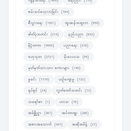
ကျန်းမာရေး
ခရီးသြား
(1405)
(115)
စမ်းသပ်လေ့လာခြင်း
(194)
စီးပွားရေး
ထူးဆန်းထွေလာ
(1031)
(950)
ဓါတ်ပုံသတင်း
နည်းပညာ
(214)
(833)
နိုင္ငံတကာ
ပညာရေး
(4503)
(319)
ဗဟုသုတ
မိုးလေဝသ
(3721)
(95)
မှတ်မှတ်သားသား စကားများ
(140)
မှုခင်း
ယဉ်ကျေးမှု
(1775)
(132)
ရုပ်ရှင်
လွတ်တော်သတင်း
(24)
(72)
သရော်စာ
ဟာသ
(1)
(76)
အခ်စ္ဆိုင္ရာ
အင်တာဗျုး
(387)
(288)
အစားအသောက်
အဆိုအမိန့်
(397)
(27)