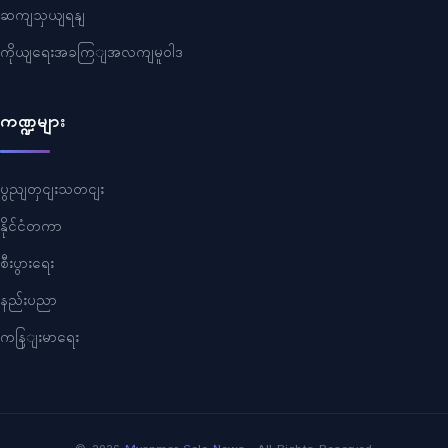
ဆကျသှယျရနျ
ကိုယျရေးအခကြျအလကျမူဝါဒ
ကဏ္ဍများ
ပွညျတှငျးသတငျး
နိုင်ငံတကာ
စီးပွားရေး
နည်းပညာ
ကနြျးမာရေး