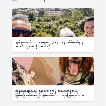
ချစ်သူဟောင်းကတရားစွဲထားတဲ့အမှုကနေ သိန်းတစ်ရာနဲ့
အာမခံရသွားတဲ့ မိုးအောင်ရင်
အနံ့ခံထူးချွန်သည့် ခွေးလေးစကမ့် အသက်အန္တရာယ်
ခြိမ်းခြောက်ခံနေရပြီး မူးယစ်ဂိုဏ်းက ဆုကြေးထုတ်ထား