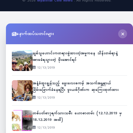
©
2026
Myanmar Cele News
. All Rights Reserved.
နောက်ထပ်သတင်းများ
ချစ်သူဟောင်းကတရားစွဲထားတဲ့အမှုကနေ သိန်းတစ်ရာနဲ့
အာမခံရသွားတဲ့ မိုးအောင်ရင်
12/13/2019
အနံ့ခံထူးချွန်သည့် ခွေးလေးစကမ့် အသက်အန္တရာယ်
ခြိမ်းခြောက်ခံနေရပြီး မူးယစ်ဂိုဏ်းက ဆုကြေးထုတ်ထား
12/13/2019
တစ်ပတ်စာ၇ရက်သားသမီး ဟောစာတမ်း (12.12.2019 မှ
18.12.2019 အထိ)
12/13/2019
Unicode
ဇော်ဂျီ