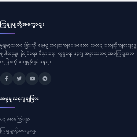
ကြှနျုပျတို့အကွောငျး
မွနျမာ့သတငျးမြားကို နေ့စဥျတငျဆကျပေးနသေော သတငျးဝဘျဆိုကျတဈခုဖွ
ဈပါသညျ။ နိုငျငံရေး၊ စီးပှားရေး၊ လူမှုရေး နှင့ျ အခွားသတငျးအခကြျအလ
ကျမြားကို ဖတျရှုနိုငျပါသညျ။
အမွနျလင့ျချမြား
ပငျမစာမကြျနှာ
ကြှနျုပျတို့အကွောငျး