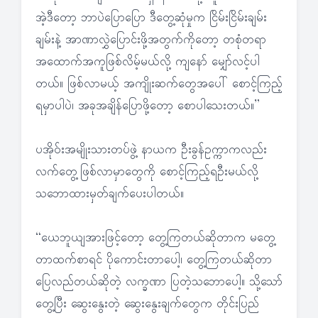
အဲ့ဒီတော့ ဘာပဲပြောပြော ဒီတွေ့ဆုံမှုက ငြိမ်းငြိမ်းချမ်း
ချမ်းနဲ့ အာဏာလွှဲပြောင်းဖို့အတွက်ကိုတော့ တစုံတရာ
အထောက်အကူဖြစ်လိမ့်မယ်လို့ ကျနော် မျှော်လင့်ပါ
တယ်။ ဖြစ်လာမယ့် အကျိုးဆက်တွေအပေါ် စောင့်ကြည့်
ရမှာပါပဲ၊ အခုအချိန်ပြောဖို့တော့ စောပါသေးတယ်။”
ပအိုဝ်းအမျိုးသားတပ်ဖွဲ့ နာယက ဦးခွန်ဥက္ကာကလည်း
လက်တွေ့ဖြစ်လာမှာတွေကို စောင့်ကြည့်ရဦးမယ်လို့
သဘောထားမှတ်ချက်ပေးပါတယ်။
“ယေဘူယျအားဖြင့်တော့ တွေ့ကြတယ်ဆိုတာက မတွေ့
တာထက်စာရင် ပိုကောင်းတာပေါ့၊ တွေ့ကြတယ်ဆိုတာ
ပြေလည်တယ်ဆိုတဲ့ လက္ခဏာ ပြတဲ့သဘောပေါ့။ သို့သော်
တွေ့ပြီး ဆွေးနွေးတဲ့ ဆွေးနွေးချက်တွေက တိုင်းပြည်