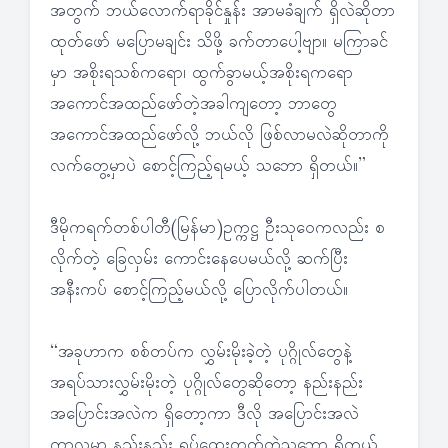
အတွက် ဘယ်လောက်ရာခိုင်နှုန်း အာမခံချက် ရှိလဲဆိုတာ
ထုတ်ဖော် မပြောမချင်း သိဖို့ ခက်တာပေါ့ဗျာ။ မကြာခင်
မှာ အစိုးရသစ်ကရော၊ ထွက်ခွာမယ့်အစိုးရကရော
အကောင်အထည်ဖော်တဲ့အခါကျတော့ ဘာတွေ
အကောင်အထည်ဖော်လို့ ဘယ်လို ဖြစ်လာမလဲဆိုတာကို
လက်တွေ့မှာပဲ စောင့်ကြည့်ရမယ့် သဘော ရှိတယ်။”
ဒီမိုကရက်တစ်ပါတီ(မြန်မာ)ဥက္ကဋ္ဌ ဦးသုဝေကလည်း စ
လိုက်တဲ့ ခြေလှမ်း ကောင်းနေပေမယ်လို့ ဆက်ပြီး
အနီးကပ် စောင့်ကြည့်မယ်လို့ ပြောလိုက်ပါတယ်။
“အခုဟာက စစ်တပ်က လွှမ်းမိုးခဲ့တဲ့ ပုဂ္ဂိုလ်တွေနဲ့
အရပ်သားလွှမ်းမိုးတဲ့ ပုဂ္ဂိုလ်တွေဆိုတော့ နည်းနည်း
အပြောင်းအလဲက ရှိတော့ကာ ဒီလို အပြောင်းအလဲ
ကာလမှာ နည်းနည်း ရှုပ်ထွေးတတ်တဲ့သဘော ရှိတယ်