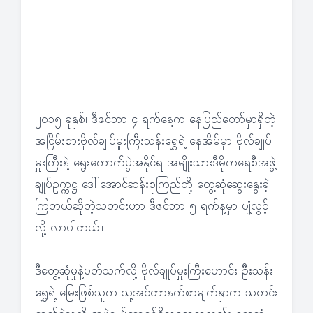
၂၀၁၅ ခုနှစ်၊ ဒီဇင်ဘာ ၄ ရက်နေ့က နေပြည်တော်မှာရှိတဲ့
အငြိမ်းစားဗိုလ်ချုပ်မှုးကြီးသန်းရွှေရဲ့ နေအိမ်မှာ ဗိုလ်ချုပ်
မှူးကြီးနဲ့ ရွေးကောက်ပွဲအနိုင်ရ အမျိုးသားဒီမိုကရေစီအဖွဲ့
ချုပ်ဥက္ကဋ္ဌ ဒေါ်အောင်ဆန်းစုကြည်တို့ တွေ့ဆုံဆွေးနွေးခဲ့
ကြတယ်ဆိုတဲ့သတင်းဟာ ဒီဇင်ဘာ ၅ ရက်န့မှာ ပျံ့လွင့်
လို့ လာပါတယ်။
ဒီတွေ့ဆုံမှုနဲ့ပတ်သက်လို့ ဗိုလ်ချုပ်မှူးကြီးဟောင်း ဦးသန်း
ရွှေရဲ့ မြေးဖြစ်သူက သူ့အင်တာနက်စာမျက်နှာက သတင်း