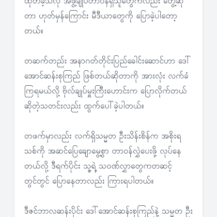
ထုတ်ခဲ့သလို အဖွဲ့ချုပ်တာဝန်ရှိသူတွေကလည်း တွေ့ဆုံ
တာ ဟုတ်မှန်ကြောင်း မီဒီယာတွေကို ပြောခဲ့ပါတော့
တယ်။
တဆက်တည်း အနာဂတ်တိုင်းပြည်ခေါင်းဆောင်ဟာ ဒေါ်
အောင်ဆန်းစုကြည် ဖြစ်တယ်ဆိုတာကို အားလုံး လက်ခံ
ကြရမယ်လို့ ဗိုလ်ချုပ်မှူးကြီးဟောင်းက ပြောလိုက်တယ်
ဆိုတဲ့သတင်းလည်း ထွက်ပေါ်ခဲ့ပါတယ်။
တဖက်မှာလည်း လက်ရှိသမ္မတ ဦးသိန်းစိန်က အစိုးရ
သစ်ကို အဆင်ပြေချောမွေ့စွာ တာဝန်လွှဲပေးဖို့ လုပ်နေ
တယ်လို့ ဒီရက်ပိုင်း သူ့ရဲ့ သဝဏ်လွှာတွေကတဆင့်
တွင်တွင် ပြောနေတာလည်း ကြားရပါတယ်။
ဒီဇင်ဘာလဆန်းပိုင်း ဒေါ်အောင်ဆန်းစုကြည်နဲ့ သမ္မတ ဦး