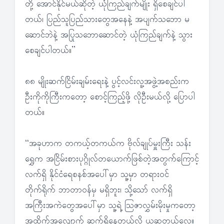
တို့ အောင်နိုင်မယ်ဆိုတဲ့ ယုံကြည်ချက်မျိုး ရှိစေချင်ပါ
တယ်၊ ပြည်သူပြည်သားတွေအနေနဲ့ အပျက်သဘော မ
ဆောင်ဘဲနဲ့ အပြုသဘောဆောင်တဲ့ ယုံကြည်ချက်နဲ့ သွား
စေချင်ပါတယ်။”
၈၈ မျိုးဆက်ငြိမ်းချမ်းရေးနဲ့ ပွင့်လင်းလူ့အဖွဲ့အစည်းက
ဦးကိုကိုကြီးကတော့ စောင့်ကြည့်ဖို့ လိုဦးမယ်လို့ ပြောပါ
တယ်။
“အခုဟာက တကယ့်တကယ်က ဗိုလ်ချုပ်မှူးကြီး သန်း
ရွှေက အငြိမ်းစားပုဂ္ဂိုလ်တယောက်ဖြစ်တဲ့အတွက်ကြောင့်
လက်ရှိ နိုင်ငံရေစနစ်အပေါ်မှာ သူ့မှာ တရားဝင်
တိုက်ရိုက် ဘာတာဝန်မှ မရှိဘူး၊ သို့သော် လက်ရှိ
အကြီးအကဲတွေအပေါ်မှာ သူ့ရဲ့ သြဇာလွှမ်းမိုးမှုကတော့
အထိုက်အလျောက် ဆက်ရှိနေတယ်လို့ ယူဆတယ်လေ။