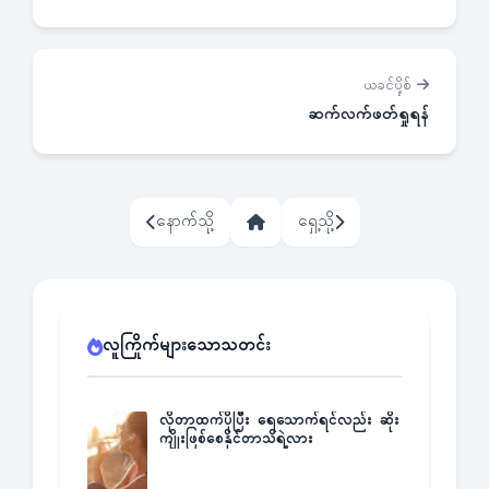
ယခင်ပို့စ်
ဆက်လက်ဖတ်ရှုရန်
နောက်သို့
ရှေ့သို့
လူကြိုက်များသောသတင်း
လိုတာထက်ပိုပြီး ရေသောက်ရင်လည်း ဆိုး
ကျိုးဖြစ်စေနိုင်တာသိရဲ့လား