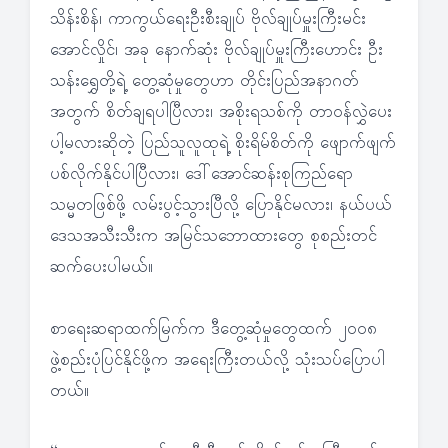
သိန်းစိန်၊ ကာကွယ်ရေးဦးစီးချုပ် ဗိုလ်ချုပ်မှူးကြီးမင်း
အောင်လှိုင်၊ အခု နောက်ဆုံး ဗိုလ်ချုပ်မှူးကြီးဟောင်း ဦး
သန်းရွှေတို့ရဲ့ တွေ့ဆုံမှုတွေဟာ တိုင်းပြည်အနာဂတ်
အတွက် စိတ်ချရပါပြီလား၊ အစိုးရသစ်ကို တာဝန်လွှဲပေး
ပါ့မလားဆိုတဲ့ ပြည်သူလူထုရဲ့ စိုးရိမ်စိတ်ကို ဖျောက်ဖျက်
ပစ်လိုက်နိုင်ပါပြီလား၊ ဒေါ်အောင်ဆန်းစုကြည်ရော
သမ္မတဖြစ်ဖို့ လမ်းပွင့်သွားပြီလို့ ပြောနိုင်မလား၊ နယ်ပယ်
ဒေသအသီးသီးက အမြင်သဘောထားတွေ စုစည်းတင်
ဆက်ပေးပါမယ်။
စာရေးဆရာထက်မြက်က ဒီတွေ့ဆုံမှုတွေထက် ၂၀၀၈
ဖွဲ့စည်းပုံပြင်နိုင်ဖို့က အရေးကြီးတယ်လို့ သုံးသပ်ပြောပါ
တယ်။