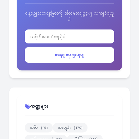
နေ့စဥျသတငျးမြားကို အီးမေးလျဖွင့ျ လကျခံရယူ
ပါ
စာရငျးသှငျးမညျ
ကဏ္ဍများ
ကဗ်ာ
ကာတွန်း
(49)
(170)