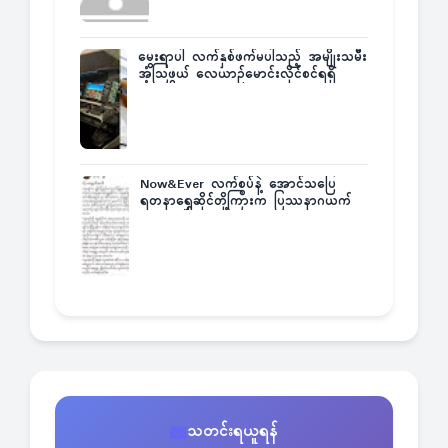
မွေးရာပါ လက်နှစ်ဖက်မပါသည့် အမျိုးသမီး
အံ့သြဖွယ် လေယာဉ်မောင်းလိုင်စင်ရရှိ
Now&Ever လက်စွပ်နဲ့ အောင်သပြေ
ရတနာရွှေဆိုင်တို့ကြားက ပြဿနာဂယက်
သတင်းရယူရန်