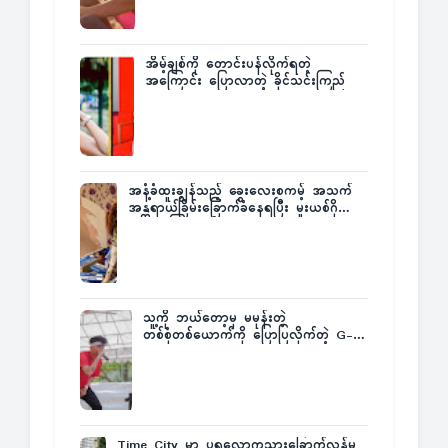
အိမ့်ချစ်ကို တောင်းပန်လိုက်ရတဲ့
အကြောင်း ပြောလာတဲ့ ခိုင်သင်းကြည်
အနံ့ခံထူးချွန်သည့် ခွေးလေးစကမ့် အသက်
အန္တရာယ်ခြိမ်းခြောက်ခံနေရပြီး မူးယစ်ဂိုဏ်း
က ဆုကြေးထုတ်ထား
သူ့ကို ဘယ်တော့မှ မမုန်းတဲ့
တစ်စုံတစ်ယောက်ကို ပြောပြလိုက်တဲ့ G-
Fatt
Time City မှာ ပရလောကသားခြောက်လှန့်မှု