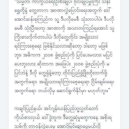
“သမ္မတ၊ ကာကွယ်ရေးဦးစီးချုပ်၊ ဗိုလ်ချုပ်မှူးကြီး သန်း
ရွှေတို့နဲ့ တွေ့တာက အာဏာလွှဲပြောင်းရေးအတွက် ဒေါ်
အောင်ဆန်းစုကြည်က သူ့ ဒီပလိုမေစီ သုံးတာပါပဲ။ ဒီပလို
မေစီ သုံးပြီးတော့ အာဏာကို အသာတကြည်ရအောင် သူ
ကြိုးစားလိုက်တာပါပဲ၊ ဒီလိုတွေ့တိုင်း အမျိုးသား
ရင်ကြားစေ့ရေး ဖြစ်နိုင်သလားဆိုတော့ ဒါတော့ မဖြစ်
ဘူး၊ အဓိကက ၂၀၀၈ ဖွဲ့စည်းပုံကို ပြင်ပေးမလား၊ မပြင်
ပေးဘူးလား ဆိုတာက အဖြေပဲ။ ၂၀၀၈ ဖွဲ့စည်းပုံကို မ
ပြင်ဘဲနဲ့ ဒီလို တွေ့ရုံနဲ့တော့ တိုင်းပြည်ဖွံ့ဖြိုးတိုးတက်ဖို့
အတွက်ရော၊ အမျိုးသားရင်ကြားစေ့ရေးရာ ငြိမ်းချမ်းရေး
အတွက်ရော ဘယ်လိုမှ ဆောင်ရွက်နိုင်မှာ မဟုတ်ဘူး။”
ကချင်ပြည်နယ်၊ အင်ဂျန်းယန်ပြည်သူ့လွှတ်တော်
ကိုယ်စားလှယ် ဒေါ်ဒွဲဘူက ဒီတွေ့ဆုံမှုတွေကနေ အစိုးရ
သစ်ကို တာဝန်လွှဲပေးမှု အောင်မြင်ချောမွေ့မယ်လို့