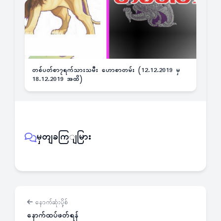
တစ်ပတ်စာ၇ရက်သားသမီး ဟောစာတမ်း (12.12.2019 မှ
18.12.2019 အထိ)
မှတျခကြျမြား
နောက်ဆုံးပို့စ်
နောက်ထပ်ဖတ်ရန်