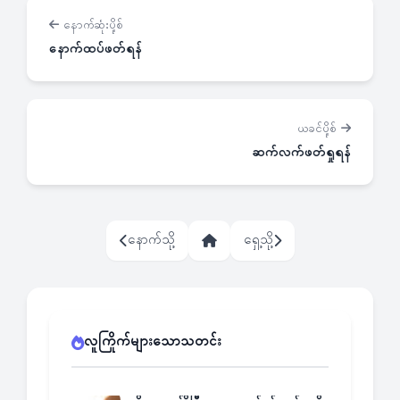
နောက်ဆုံးပို့စ်
နောက်ထပ်ဖတ်ရန်
ယခင်ပို့စ်
ဆက်လက်ဖတ်ရှုရန်
နောက်သို့
ရှေ့သို့
လူကြိုက်များသောသတင်း