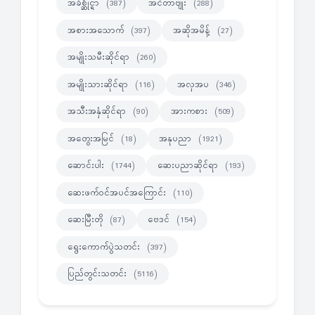
အခ်စ္ဆိုင္ရာ
အင်တာဗျုး
(387)
(288)
အစားအသောက်
အဆိုအမိန့်
(397)
(27)
အမျိုးသမီးဆိုင်ရာ
(260)
အမျိုးသားဆိုင်ရာ
အလှအပ
(116)
(346)
အသီးအနှံဆိုင်ရာ
အားကစား
(90)
(509)
အတွေးအမြင်
အနုပညာ
(18)
(1921)
ဆောင်းပါး
ဆေးပညာဆိုင်ရာ
(1744)
(193)
ဆေးဖက်ဝင်အပင်အကြောင်း
(110)
ဆေးမြီးတို
ဗေဒင်
(87)
(154)
ရွေးကောက်ပွဲသတင်း
(397)
ပြည်တွင်းသတင်း
(5116)