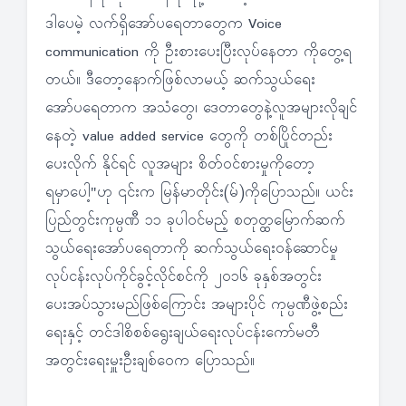
ဒါပေမဲ့ လက်ရှိအော်ပရေတာတွေက Voice
communication ကို ဦးစားပေးပြီးလုပ်နေတာ ကိုတွေ့ရ
တယ်။ ဒီတော့နောက်ဖြစ်လာမယ့် ဆက်သွယ်ရေး
အော်ပရေတာက အသံတွေ၊ ဒေတာတွေနဲ့လူအများလိုချင်
နေတဲ့ value added service တွေကို တစ်ပြိုင်တည်း
ပေးလိုက် နိုင်ရင် လူအများ စိတ်ဝင်စားမှုကိုတော့
ရမှာပေါ့"ဟု ၎င်းက မြန်မာတိုင်း(မ်)ကိုပြောသည်။ ယင်း
ပြည်တွင်းကုမ္ပဏီ ၁၁ ခုပါဝင်မည့် စတုတ္ထမြောက်ဆက်
သွယ်ရေးအော်ပရေတာကို ဆက်သွယ်ရေးဝန်ဆောင်မှု
လုပ်ငန်းလုပ်ကိုင်ခွင့်လိုင်စင်ကို ၂၀၁၆ ခုနှစ်အတွင်း
ပေးအပ်သွားမည်ဖြစ်ကြောင်း အများပိုင် ကုမ္ပဏီဖွဲ့စည်း
ရေးနှင့် တင်ဒါစိစစ်ရွေးချယ်ရေးလုပ်ငန်းကော်မတီ
အတွင်းရေးမှူးဦးချစ်ဝေက ပြောသည်။