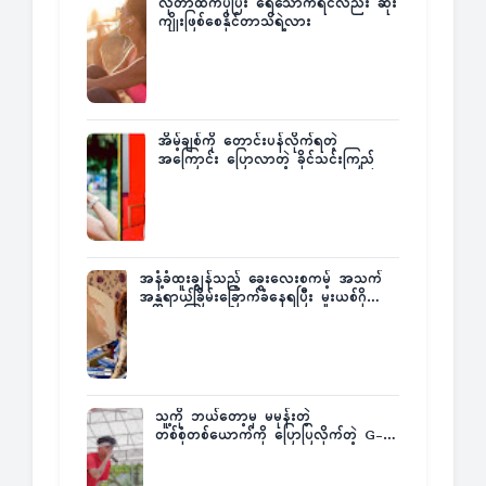
လိုတာထက်ပိုပြီး ရေသောက်ရင်လည်း ဆိုး
ကျိုးဖြစ်စေနိုင်တာသိရဲ့လား
အိမ့်ချစ်ကို တောင်းပန်လိုက်ရတဲ့
အကြောင်း ပြောလာတဲ့ ခိုင်သင်းကြည်
အနံ့ခံထူးချွန်သည့် ခွေးလေးစကမ့် အသက်
အန္တရာယ်ခြိမ်းခြောက်ခံနေရပြီး မူးယစ်ဂိုဏ်း
က ဆုကြေးထုတ်ထား
သူ့ကို ဘယ်တော့မှ မမုန်းတဲ့
တစ်စုံတစ်ယောက်ကို ပြောပြလိုက်တဲ့ G-
Fatt