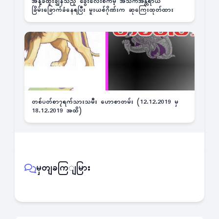
အနံ့ခံထူးချွန်သည့် ခွေးလေးစကမ့် အသက်အန္တရာယ်
ခြိမ်းခြောက်ခံနေရပြီး မူးယစ်ဂိုဏ်းက ဆုကြေးထုတ်ထား
တစ်ပတ်စာ၇ရက်သားသမီး ဟောစာတမ်း (12.12.2019 မှ
18.12.2019 အထိ)
မှတျခကြျမြား