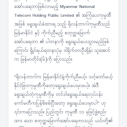
အော်ပရေတာဖြစ်လာမည့် Myanmar National
Telecom Holding Public Limited ၏ အကြံပေးကုမ္ပဏီ
အဖြစ် ရွေးချယ်ခံထားရ သည့် ရိုလန်ဘာဂါကုမ္ပဏီသည်
မြန်မာနိုင်ငံ နှင့် ကိုက်ညီမည့် စတုတ္ထမြောက်
အော်ပရေတာ ၏ ပါတနာကို ရွေးချယ်ပေးသွားမည်ဖြစ်
ကြောင်း ရွိုင်ရယ်ရတနာပုံမှ ဒါရိုက်တာဦးရှိန်း သူအောင်
က မြန်မာတိုင်း(မ်)ကို ပြောသည်။
"ရိုလန်ဘာဂါက မြန်မာနိုင်ငံနဲ့ကိုက်ညီမယ့်၊ သင့်တော်မယ့်
နိုင်ငံခြားကုမ္ပဏီကိုတော့ရွေးချယ်ပေးမှာပေါ့။ အဲဒီ
ရွေးချယ်တဲ့ကုမ္ပဏီကိုမှ တင်ဒါရွေးချယ်ရေးလုပ်ငန်း
ကော်မတီကပြန်စိစစ်ပြီးတော့ ရွေးချယ်ပေးမှာပါ" ဟု
၎င်းကပြောသည်။ ပြည်တွင်း ကုမ္ပဏီ ၁၁ ခုဖြင့်ဖွဲ့စည်း
ထား သော စတုတ္ထမြောက်အော်ပရေတာသည် ယင်းတို့၏