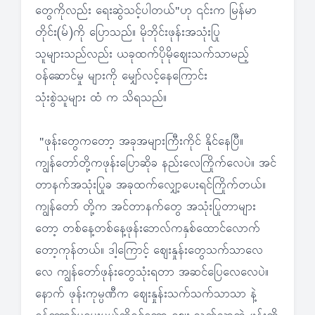
တွေကိုလည်း ရေးဆွဲသင့်ပါတယ်"ဟု ၎င်းက မြန်မာ
တိုင်း(မ်)ကို ပြောသည်။ မိုဘိုင်းဖုန်းအသုံးပြု
သူများသည်လည်း ယခုထက်ပိုမိုဈေးသက်သာမည့်
ဝန်ဆောင်မှု များကို မျှော်လင့်နေကြောင်း
သုံးစွဲသူများ ထံ က သိရသည်။
"ဖုန်းတွေကတော့ အခုအများကြီးကိုင် နိုင်နေပြီ။
ကျွန်တော်တို့ကဖုန်းပြောဆိုခ နည်းလေကြိုက်လေပဲ။ အင်
တာနက်အသုံးပြုခ အခုထက်လျှော့ပေးရင်ကြိုက်တယ်။
ကျွန်တော် တို့က အင်တာနက်တွေ အသုံးပြုတာများ
တော့ တစ်နေ့တစ်နေ့ဖုန်းဘေလ်ကနှစ်ထောင်လောက်
တော့ကုန်တယ်။ ဒါ့ကြောင့် ဈေးနှုန်းတွေသက်သာလေ
လေ ကျွန်တော်ဖုန်းတွေသုံးရတာ အဆင်ပြေလေလေပဲ။
နောက် ဖုန်းကုမ္ပဏီက ဈေးနှုန်းသက်သက်သာသာ နဲ့