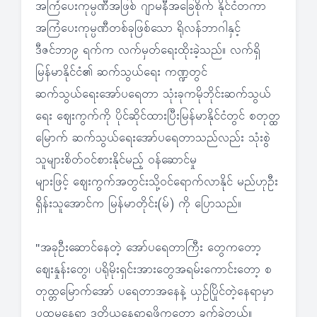
အကြံပေးကုမ္ပဏီအဖြစ် ဂျာမနီအခြေစိုက် နိုင်ငံတကာ
အကြံပေးကုမ္ပဏီတစ်ခုဖြစ်သော ရိုလန်ဘာဂါနှင့်
ဒီဇင်ဘာ၉ ရက်က လက်မှတ်ရေးထိုးခဲ့သည်။ လက်ရှိ
မြန်မာနိုင်ငံ၏ ဆက်သွယ်ရေး ကဏ္ဍတွင်
ဆက်သွယ်ရေးအော်ပရေတာ သုံးခုကမိုဘိုင်းဆက်သွယ်
ရေး ဈေးကွက်ကို ပိုင်ဆိုင်ထားပြီးမြန်မာနိုင်ငံတွင် စတုတ္ထ
မြောက် ဆက်သွယ်ရေးအော်ပရေတာသည်လည်း သုံးစွဲ
သူများစိတ်ဝင်စားနိုင်မည့် ဝန်ဆောင်မှု
များဖြင့် ဈေးကွက်အတွင်းသို့ဝင်ရောက်လာနိုင် မည်ဟုဦး
ရှိန်းသူအောင်က မြန်မာတိုင်း(မ်) ကို ပြောသည်။
"အခုဦးဆောင်နေတဲ့ အော်ပရေတာကြီး တွေကတော့
ဈေးနှုန်းတွေ၊ ပရိုမိုးရှင်းအားတွေအရမ်းကောင်းတော့ စ
တုထ္တမြောက်အော် ပရေတာအနေနဲ့ ယှဉ်ပြိုင်တဲ့နေရာမှာ
ပထမနေရာ ဒုတိယနေရာရဖို့ကတော့ ခက်ခဲတယ်။