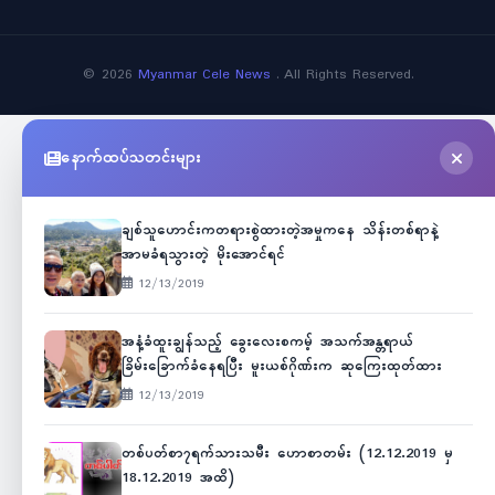
©
2026
Myanmar Cele News
. All Rights Reserved.
နောက်ထပ်သတင်းများ
ချစ်သူဟောင်းကတရားစွဲထားတဲ့အမှုကနေ သိန်းတစ်ရာနဲ့
အာမခံရသွားတဲ့ မိုးအောင်ရင်
12/13/2019
အနံ့ခံထူးချွန်သည့် ခွေးလေးစကမ့် အသက်အန္တရာယ်
ခြိမ်းခြောက်ခံနေရပြီး မူးယစ်ဂိုဏ်းက ဆုကြေးထုတ်ထား
12/13/2019
တစ်ပတ်စာ၇ရက်သားသမီး ဟောစာတမ်း (12.12.2019 မှ
18.12.2019 အထိ)