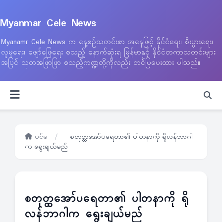
Myanmar Cele News
Myanamr Cele News က နေ့စဉ်သတင်းစာ အနေဖြင့် နိုင်ငံရေး၊ စီးပွားရေး၊
လူမှုရေး၊ ဖျော်ဖြေရေး စသည့် နောက်ဆုံးရ မြန်မာနှင့် နိုင်ငံတကာသတင်းများ
အပြင် သုတအဖြာဖြာ စသည့်ကဏ္ဍတို့ကိုလည်း တင်ပြပေးထား ပါသည်။
ပင်မ
/
စတုတ္ထအော်ပရေတာ၏ ပါတနာကို ရိုလန်ဘာဂါ
က ရွေးချယ်မည်
စတုတ္ထအော်ပရေတာ၏ ပါတနာကို ရို
လန်ဘာဂါက ရွေးချယ်မည်