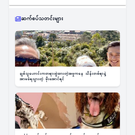
ဆက်စပ်သတင်းများ
ချစ်သူဟောင်းကတရားစွဲထားတဲ့အမှုကနေ သိန်းတစ်ရာနဲ့
အာမခံရသွားတဲ့ မိုးအောင်ရင်