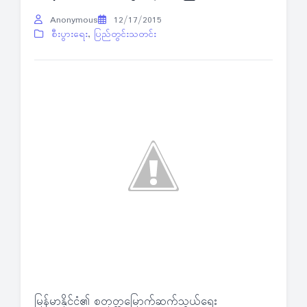
Anonymous
12/17/2015
စီးပွားရေး
,
ပြည်တွင်းသတင်း
မြန်မာနိုင်ငံ၏ စတုတ္ထမြောက်ဆက်သွယ်ရေး