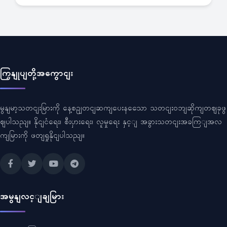
ကြှနျုပျတို့အကွောငျး
မွနျမာ့သတငျးမြားကို နေ့စဥျတငျဆကျပေးနသေော သတငျးဝဘျဆိုကျတဈခုဖွ
ဈပါသညျ။ နိုငျငံရေး၊ စီးပှားရေး၊ လူမှုရေး နှင့ျ အခွားသတငျးအခကြျအလ
ကျမြားကို ဖတျရှုနိုငျပါသညျ။
အမွနျလင့ျချမြား