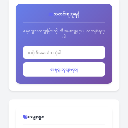
သတင်းရယူရန်
နေ့စဥျသတငျးမြားကို အီးမေးလျဖွင့ျ လကျခံရယူ
ပါ
စာရငျးသှငျးမညျ
ကဏ္ဍများ