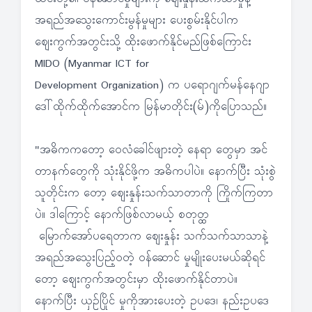
အရည်အသွေးကောင်းမွန်မှုများ ပေးစွမ်းနိုင်ပါက
ဈေးကွက်အတွင်းသို့ ထိုးဖောက်နိုင်မည်ဖြစ်ကြောင်း
MIDO (Myanmar ICT for
Development Organization) က ပရောဂျက်မန်နေဂျာ
ဒေါ်ထိုက်ထိုက်အောင်က မြန်မာတိုင်း(မ်)ကိုပြောသည်။
"အဓိကကတော့ ဝေလံခေါင်ဖျားတဲ့ နေရာ တွေမှာ အင်
တာနက်တွေကို သုံးနိုင်ဖို့က အဓိကပါပဲ။ နောက်ပြီး သုံးစွဲ
သူတိုင်းက တော့ ဈေးနှုန်းသက်သာတာကို ကြိုက်ကြတာ
ပဲ။ ဒါကြောင့် နောက်ဖြစ်လာမယ့် စတုတ္ထ
မြောက်အော်ပရေတာက ဈေးနှုန်း သက်သက်သာသာနဲ့
အရည်အသွေးပြည့်ဝတဲ့ ဝန်ဆောင် မှုမျိုးပေးမယ်ဆိုရင်
တော့ ဈေးကွက်အတွင်းမှာ ထိုးဖောက်နိုင်တာပဲ။
နောက်ပြီး ယှဉ်ပြိုင် မှုကိုအားပေးတဲ့ ဥပဒေ၊ နည်းဥပဒေ