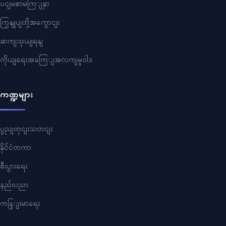
ပငျမစာမကြျနှာ
ကြှနျုပျတို့အကွောငျး
ဆကျသှယျရနျ
ကိုယျရေးအခကြျအလကျမူဝါဒ
ကဏ္ဍများ
ပွညျတှငျးသတငျး
နိုင်ငံတကာ
စီးပွားရေး
နည်းပညာ
ကနြျးမာရေး