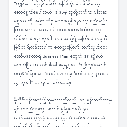
"ကျွန်တော်တို့လိုင်စင်ကို အမြန်ဆုံးပေး နိုင်ဖို့တော့
ဆောင်ရွက်နေပါတယ်။ ဒါပေမဲ့ သူတို့ဘက်က ပါတနာ
ရွေးတာတို့ အခြားကိစ္စ လေးတွေရှိနေတော့ နည်းနည်း
ကြာနေတာပါ။သေချာပါတယ်နောက်နှစ်ထဲမှာတော့
လိုင်စင် ပေးသွားမှာပါ။ အခု သူတို့ရဲ့ အကြံပေးကုမ္ပဏီ
ဖြစ်တဲ့ ရိုလန်ဘာဂါက စတုတ္ထမြောက် ဆက်သွယ်ရေး
အော်ပရေတာရဲ့ Business Plan တွေကို ရေးဆွဲမယ်၊
နောက်ပြီး EO တင်ဒါခေါ်ရေးနဲ့ပူးပေါင်းပြီးလုပ်ဆောင်
မယ့်နိုင်ငံခြား ဆက်သွယ်ရေးကုမ္ပဏီတစ်ခု ရွေးချယ်ပေး
သွားမှာပါ" ဟု ၎င်းကပြောသည်။
မိုဘိုင်းဖုန်းအသုံးပြုသူများသည်လည်း ဈေးနှုန်းသက်သာမှု
နှင့် အရည်အသွေး ကောင်းမွန်မှုများကို နှစ်
သက်သောကြောင့် စတုတ္ထမြောက်အော်ပရေတာသည်
ယင်းတို့၏ ဝန်ဆောင်မှုများကို ဈေးနှုန်းသက်သာမှုနဲ့