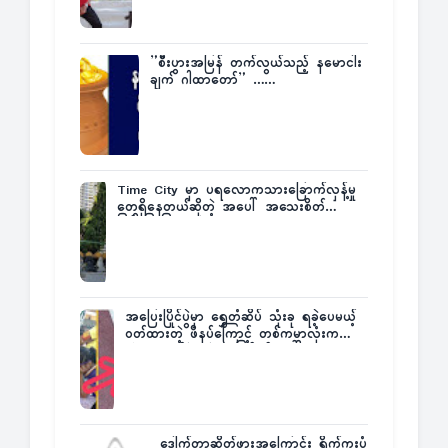
”စီးပွားအမြန် တက်လွယ်သည့် နမောငါး
ချက် ဂါထာတော်” ……
Time City မှာ ပရလောကသားခြောက်လှန့်မှု
တွေရှိနေတယ်ဆိုတဲ့ အပေါ် အသေးစိတ်
ပြန်ပြောပြလာတဲ့ Times City Project
Director ဦးမြတ်မင်း
အပြေးပြိုင်ပွဲမှာ ရွှေတံဆိပ် သုံးခု ရခဲ့ပေမယ့်
ဝတ်ထားတဲ့ ဖိနပ်ကြောင့် တစ်ကမ္ဘာလုံးက
အံ့အားသင့်ခဲ့ရတဲ့ အဖြစ်မှန်
ဒေါက်တာဆိတ်ဖွားအကြောင်း ရိုက်ကူးပုံ