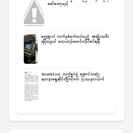
ဖော်တော့မည်
မွေးရာပါ လက်နှစ်ဖက်မပါသည့် အမျိုးသမီး
အံ့သြဖွယ် လေယာဉ်မောင်းလိုင်စင်ရရှိ
Now&Ever လက်စွပ်နဲ့ အောင်သပြေ
ရတနာရွှေဆိုင်တို့ကြားက ပြဿနာဂယက်