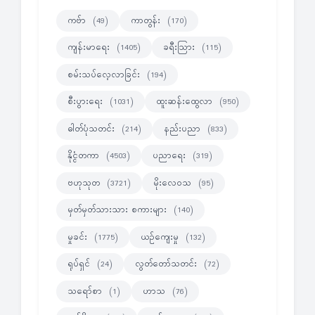
ကဗ်ာ
ကာတွန်း
(49)
(170)
ကျန်းမာရေး
ခရီးသြား
(1405)
(115)
စမ်းသပ်လေ့လာခြင်း
(194)
စီးပွားရေး
ထူးဆန်းထွေလာ
(1031)
(950)
ဓါတ်ပုံသတင်း
နည်းပညာ
(214)
(833)
နိုင္ငံတကာ
ပညာရေး
(4503)
(319)
ဗဟုသုတ
မိုးလေဝသ
(3721)
(95)
မှတ်မှတ်သားသား စကားများ
(140)
မှုခင်း
ယဉ်ကျေးမှု
(1775)
(132)
ရုပ်ရှင်
လွတ်တော်သတင်း
(24)
(72)
သရော်စာ
ဟာသ
(1)
(76)