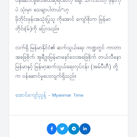
ဝန်ဆောင်မှုပေးမယ်ဆိုရင်တော့ ဈေး သက်သာတဲ့ ဖုန်းကို
ပဲ သုံးမှာ သေချာပါတယ်"ဟု
မိုဘိုင်းဖုန်းအသုံးပြုသူ ကိုအောင် ကျော်စိုးက မြန်မာ
တိုင်း(မ်)ကို ပြောသည်။
လက်ရှိ မြန်မာနိုင်ငံ၏ ဆက်သွယ်ရေး ကဏ္ဍတွင် ကာတာ
အခြေစိုက် အူရီဒူးမြန်မာ၊နော်ဝေးအခြေစိုက် တယ်လီနော
မြန်မာနှင့် မြန်မာ့ဆက်သွယ်ရေးလုပ်ငန်း (အမ်ပီတီ) တို့
က ဝန်ဆောင်မှုပေးလျက်ရှိသည်။
အောင်ကျော်ညွန့် - Myanmar Time