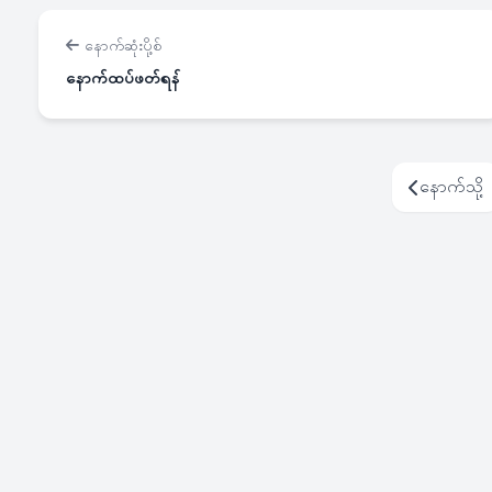
နောက်ဆုံးပို့စ်
နောက်ထပ်ဖတ်ရန်
နောက်သို့