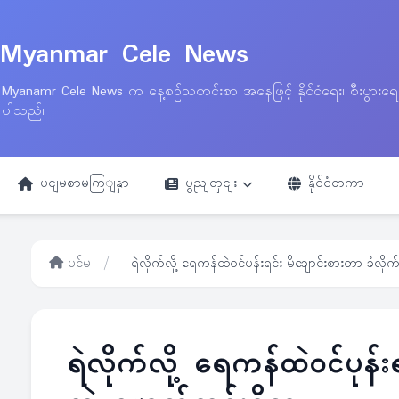
Myanmar Cele News
Myanamr Cele News က နေ့စဉ်သတင်းစာ အနေဖြင့် နိုင်ငံရေး၊ စီးပွားရ
ပါသည်။
ပငျမစာမကြျနှာ
ပွညျတှငျး
နိုင်ငံတကာ
ပင်မ
/
ရဲလိုက်လို့ ရေကန်ထဲဝင်ပုန်းရင်း မိချောင်းစားတာ ခံလိုက
ရဲလိုက်လို့ ရေကန်ထဲဝင်ပုန်