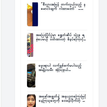
”စီးပွားအမြန် တက်လွယ်သည့် န
မောငါးချက် ဂါထာတော်” ……
အပြေးပြိုင်ပွဲမှာ ရွှေတံဆိပ် သုံးခု ရ
ခဲ့ပေမယ့် ဝတ်ထားတဲ့ ဖိနပ်ကြောင့်
တစ်ကမ္ဘာလုံးက အံ့အားသင့်ခဲ့ရတဲ့
အဖြစ်မှန်
မွေးရာပါ လက်နှစ်ဖက်မပါသည့်
အမျိုးသမီး အံ့သြဖွယ်
လေယာဉ်မောင်းလိုင်စင်ရရှိ
အဖော်အချွတ်နဲ့ အနုပညာကြေးမြင့်
နေကြသူတွေကို ဝေဖန်လိုက်တဲ့ သ
င်္ဇာမြင့်မိုရ်