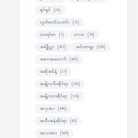
ရုပ်ရှင်
(24)
လွတ်တော်သတင်း
(72)
သရော်စာ
(1)
ဟာသ
(76)
အခ်စ္ဆိုင္ရာ
(387)
အင်တာဗျုး
(288)
အစားအသောက်
(397)
အဆိုအမိန့်
(27)
အမျိုးသမီးဆိုင်ရာ
(260)
အမျိုးသားဆိုင်ရာ
(116)
အလှအပ
(346)
အသီးအနှံဆိုင်ရာ
(90)
အားကစား
(509)