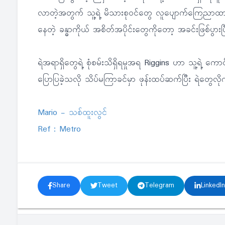
လာတဲ့အတွက် သူ့ရဲ့ မိသားစုဝင်တွေ လူပျောက်ကြေညာထားခြင
နေတဲ့ ခန္ဓာကိုယ် အစိတ်အပိုင်းတွေကိုတော့ အခင်းဖြစ်ပွ
ရဲအရာရှိတွေရဲ့ စုံစမ်းသိရှိရမှုအရ Riggins ဟာ သူ့ရဲ့ က
ပြောပြခဲ့သလို သိပ်မကြာခင်မှာ ဖုန်းထပ်ဆက်ပြီး ရဲတွေလိ
Mario - သစ်ထူးလွင်
Ref : Metro
Share
Tweet
Telegram
LinkedIn