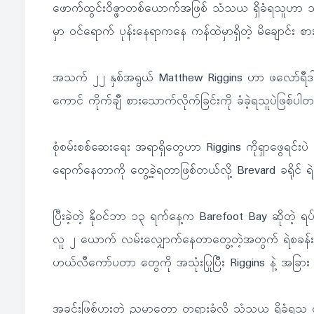
ဖောက်ထွင်းဝိဇ္ဖာတစ်ယောက်အဖြစ် သံသယ ရှိခံရသူဟာ သူ့
မှာ ဝင်ရောက် ပုန်းနေရာကနေ ကန်ထဲမှာရှိတဲ့ မိချောင်း 
အသက် ၂၂ နှစ်အရွယ် Matthew Riggins ဟာ ဖလော်ရီဒါ ပြ
ကောင် ကိုက်ချီ စားသောက်လိုက်ခြင်းကို ခံခဲ့ရသူပဲဖြစ်ပါ
စုံစမ်းစစ်ဆေးရေး အရာရှိတွေဟာ Riggins ကိုရှာဖွေရင်းပဲ သ
ရောက်နေတာကို တွေ့ခဲ့ရတာဖြစ်တယ်လို့ Brevard ခရိုင် ရ
ပြီးခဲ့တဲ့ နိုဝင်ဘာ ၁၃ ရက်နေ့က Barefoot Bay ဆိုတဲ့ ရ
လူ ၂ ယောက် လမ်းလျှောက်နေတာတွေ့တဲ့အတွက် ရဲစခန်းကို
ဟယ်လီကော်ပတာ တွေကို အသုံးပြုပြီး Riggins နဲ့ အခြား
အခင်းဖြစ်ပွားတဲ့ ညမှာတော့ တရားခံလို့ သံသယ ရှိခံရသူ 