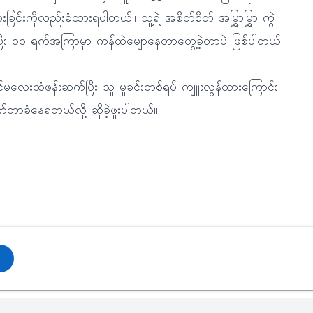
်းကိုလည်းခံထားရပါတယ်။ သူ့ရဲ့ အစိတ်စိတ် အမြွှာမြွှာ ကွဲ
ားပြီး ၁၀ ရက်အကြာမှာ ကန်ထဲမျောနေတာတွေ့ခဲ့တာပဲ ဖြစ်ပါတယ်။
ောင်မလေးထံဖုန်းဆက်ပြီး သူ မှုခင်းတစ်ရပ် ကျူးလွန်ထားကြောင်း
ုက်တာခံနေရတယ်လို့ ဆိုခဲ့ဖူးပါတယ်။