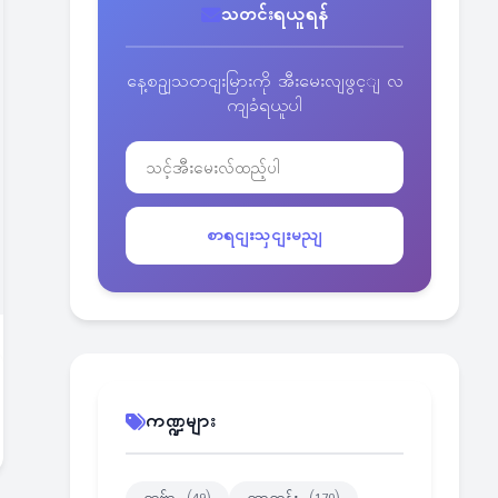
သတင်းရယူရန်
နေ့စဥျသတငျးမြားကို အီးမေးလျဖွင့ျ လ
ကျခံရယူပါ
စာရငျးသှငျးမညျ
ကဏ္ဍများ