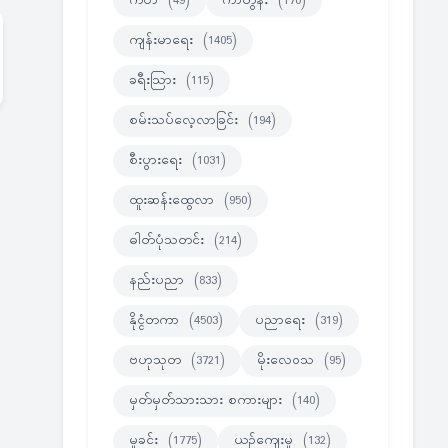
ကဗ်ာ
(49)
ကာတွန်း
(170)
ကျန်းမာရေး
(1405)
ခရီးသြား
(115)
စမ်းသပ်လေ့လာခြင်း
(194)
စီးပွားရေး
(1031)
ထူးဆန်းထွေလာ
(950)
ဓါတ်ပုံသတင်း
(214)
နည်းပညာ
(833)
နိုင္ငံတကာ
(4503)
ပညာရေး
(319)
ဗဟုသုတ
(3721)
မိုးလေဝသ
(95)
မှတ်မှတ်သားသား စကားများ
(140)
မှုခင်း
(1775)
ယဉ်ကျေးမှု
(132)