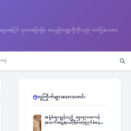
သတင်းများအပြင် သုတအဖြာဖြာ စသည့်ကဏ္ဍတို့ကိုလည်း တင်ပြပေးထား
ရေး
လူကြိုက်များသောသတင်း
အနံ့ခံထူးချွန်သည့် ခွေးလေးစကမ့်
အသက်အန္တရာယ်ခြိမ်းခြောက်ခံနေရ
ပြီး မူးယစ်ဂိုဏ်းက ဆုကြေး