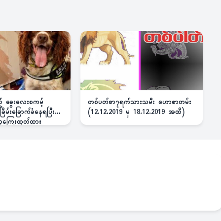
ည့် ခွေးလေးစကမ့်
တစ်ပတ်စာ၇ရက်သားသမီး ဟောစာတမ်း
ိမ်းခြောက်ခံနေရပြီး
(12.12.2019 မှ 18.12.2019 အထိ)
 ဆုကြေးထုတ်ထား