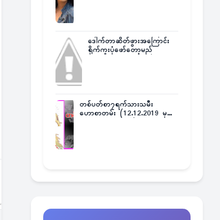
ဒေါက်တာဆိတ်ဖွားအကြောင်း
ရိုက်ကူးပုံဖော်တော့မည်
တစ်ပတ်စာ၇ရက်သားသမီး
ဟောစာတမ်း (12.12.2019 မှ
18.12.2019 အထိ)