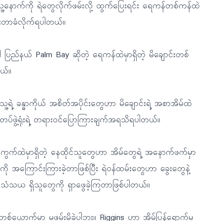
နောက်ကို ရဲတွေလိုက်ဖမ်းလို့ ထွက်ပြေးရင်း ရေကန်တစ်ကန်ထဲ
စားတာခံလိုက်ရပါတယ်။
ည်နယ် Palm Bay ဆိုတဲ့ ရေကန်ထဲမှာရှိတဲ့ မိချောင်းတစ်
တယ်။
ူ့ရဲ့ ခန္ဓာကိုယ် အစိတ်အပိုင်းတွေဟာ မိချောင်းရဲ့ အစာအိမ်ထဲ
ဲတပ်ဖွဲ့ရုံးရဲ့ တရားဝင်ပြောကြားချက်အရသိရပါတယ်။
ပ်ကွက်ထဲမှာရှိတဲ့ နေထိုင်သူတွေဟာ အိမ်တွေရဲ့ အနောက်ဖက်မှာ
 အကြောင်းကြားခဲ့တာဖြစ်ပြီး ရဲဝန်ထမ်းတွေဟာ ခွေးတွေနဲ့
 သံသယ ရှိသူတွေကို ရှာဖွေခဲ့ကြတာဖြစ်ပါတယ်။
တစ်ယောက်မှာ မဖမ်းမိခဲ့ပါဘူး။ Riggins ဟာ အိမ်ပြန်ရောက်မ