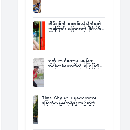
ထုတ်ထား
အိမ့်ချစ်ကို တောင်းပန်လိုက်ရတဲ့
အကြောင်း ပြောလာတဲ့ ခိုင်သင်း
ကြည်
သူ့ကို ဘယ်တော့မှ မမုန်းတဲ့
တစ်စုံတစ်ယောက်ကို ပြောပြလိုက်
တဲ့ G-Fatt
Time City မှာ ပရလောကသား
ခြောက်လှန့်မှုတွေရှိနေတယ်ဆိုတဲ့
အပေါ် အသေးစိတ်ပြန်ပြောပြလာတဲ့
Times City Project Director ဦး
မြတ်မင်း