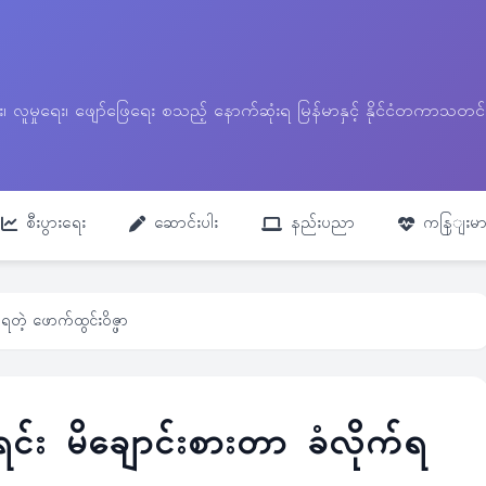
ေး၊ လူမှုရေး၊ ဖျော်ဖြေရေး စသည့် နောက်ဆုံးရ မြန်မာနှင့် နိုင်ငံတကာ
စီးပွားရေး
ဆောင်းပါး
နည်းပညာ
ကနြျးမာ
်ရတဲ့ ဖောက်ထွင်းဝိဇ္ဖာ
းရင်း မိချောင်းစားတာ ခံလိုက်ရ