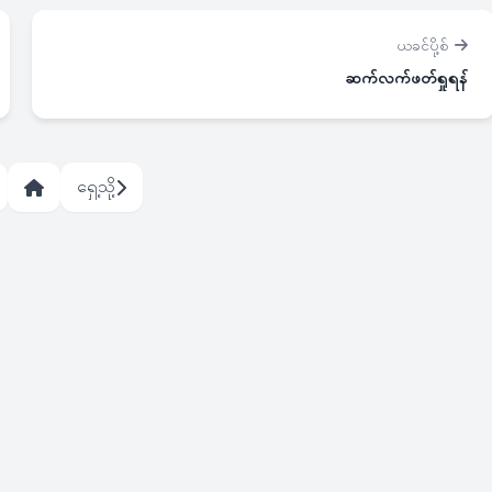
ယခင်ပို့စ်
ဆက်လက်ဖတ်ရှုရန်
ရှေ့သို့