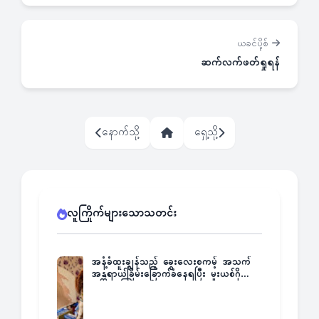
ယခင်ပို့စ်
ဆက်လက်ဖတ်ရှုရန်
နောက်သို့
ရှေ့သို့
လူကြိုက်များသောသတင်း
အနံ့ခံထူးချွန်သည့် ခွေးလေးစကမ့် အသက်
အန္တရာယ်ခြိမ်းခြောက်ခံနေရပြီး မူးယစ်ဂိုဏ်း
က ဆုကြေးထုတ်ထား