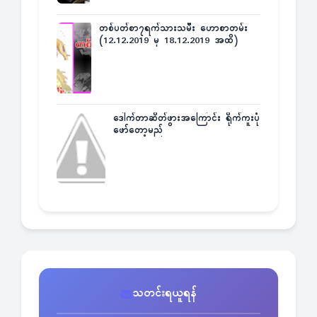
တစ်ပတ်စာ၇ရက်သားသမီး ဟောစာတမ်း
(12.12.2019 မှ 18.12.2019 အထိ)
ဒေါက်တာဆိတ်ဖွားအကြောင်း ရိုက်ကူးပုံ
ဖော်တော့မည်
သတင်းရယူရန်