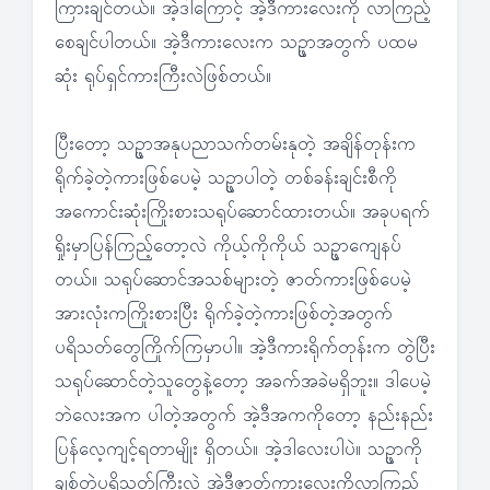
ကြားချင်တယ်။ အဲ့ဒါကြောင့် အဲ့ဒီကားလေးကို လာကြည့်
စေချင်ပါတယ်။ အဲ့ဒီကားလေးက သဉ္ဖာအတွက် ပထမ
ဆုံး ရုပ်ရှင်ကားကြီးလဲဖြစ်တယ်။
ပြီးတော့ သဉ္ဖာအနုပညာသက်တမ်းနုတဲ့ အချိန်တုန်းက
ရိုက်ခဲ့တဲ့ကားဖြစ်ပေမဲ့ သဉ္ဖာပါတဲ့ တစ်ခန်းချင်းစီကို
အကောင်းဆုံးကြိုးစားသရုပ်ဆောင်ထားတယ်။ အခုပရက်
ရှိုးမှာပြန်ကြည့်တော့လဲ ကိုယ့်ကိုကိုယ် သဉ္ဖာကျေနပ်
တယ်။ သရုပ်ဆောင်အသစ်များတဲ့ ဇာတ်ကားဖြစ်ပေမဲ့
အားလုံးကကြိုးစားပြီး ရိုက်ခဲ့တဲ့ကားဖြစ်တဲ့အတွက်
ပရိသတ်တွေကြိုက်ကြမှာပါ။ အဲ့ဒီကားရိုက်တုန်းက တွဲပြီး
သရုပ်ဆောင်တဲ့သူတွေနဲ့တော့ အခက်အခဲမရှိဘူး။ ဒါပေမဲ့
ဘဲလေးအက ပါတဲ့အတွက် အဲ့ဒီအကကိုတော့ နည်းနည်း
ပြန်လေ့ကျင့်ရတာမျိုး ရှိတယ်။ အဲ့ဒါလေးပါပဲ။ သဉ္ဖာကို
ချစ်တဲ့ပရိသတ်ကြီးလဲ အဲ့ဒီဇာတ်ကားလေးကိုလာကြည့်