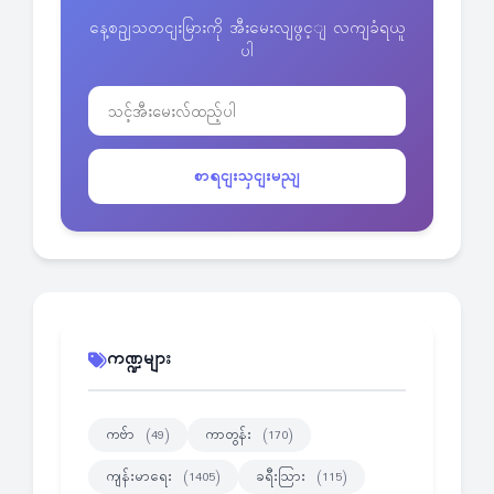
နေ့စဥျသတငျးမြားကို အီးမေးလျဖွင့ျ လကျခံရယူ
ပါ
စာရငျးသှငျးမညျ
ကဏ္ဍများ
ကဗ်ာ
ကာတွန်း
(49)
(170)
ကျန်းမာရေး
ခရီးသြား
(1405)
(115)