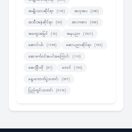
အမျိုးသားဆိုင်ရာ
အလှအပ
(116)
(346)
အသီးအနှံဆိုင်ရာ
အားကစား
(90)
(509)
အတွေးအမြင်
အနုပညာ
(18)
(1921)
ဆောင်းပါး
ဆေးပညာဆိုင်ရာ
(1744)
(193)
ဆေးဖက်ဝင်အပင်အကြောင်း
(110)
ဆေးမြီးတို
ဗေဒင်
(87)
(154)
ရွေးကောက်ပွဲသတင်း
(397)
ပြည်တွင်းသတင်း
(5116)