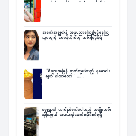
အဖော်အချွတ်နဲ့ အနုပညာကြေးမြင့်နေကြ
သူတွေကို ဝေဖန်လိုက်တဲ့ သင်္ဇာမြင့်မိုရ်
”စီးပွားအမြန် တက်လွယ်သည့် နမောငါး
ချက် ဂါထာတော်” ……
မွေးရာပါ လက်နှစ်ဖက်မပါသည့် အမျိုးသမီး
အံ့သြဖွယ် လေယာဉ်မောင်းလိုင်စင်ရရှိ