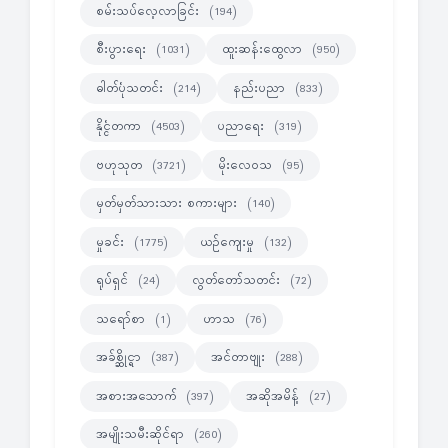
စမ်းသပ်လေ့လာခြင်း
(194)
စီးပွားရေး
ထူးဆန်းထွေလာ
(1031)
(950)
ဓါတ်ပုံသတင်း
နည်းပညာ
(214)
(833)
နိုင္ငံတကာ
ပညာရေး
(4503)
(319)
ဗဟုသုတ
မိုးလေဝသ
(3721)
(95)
မှတ်မှတ်သားသား စကားများ
(140)
မှုခင်း
ယဉ်ကျေးမှု
(1775)
(132)
ရုပ်ရှင်
လွတ်တော်သတင်း
(24)
(72)
သရော်စာ
ဟာသ
(1)
(76)
အခ်စ္ဆိုင္ရာ
အင်တာဗျုး
(387)
(288)
အစားအသောက်
အဆိုအမိန့်
(397)
(27)
အမျိုးသမီးဆိုင်ရာ
(260)