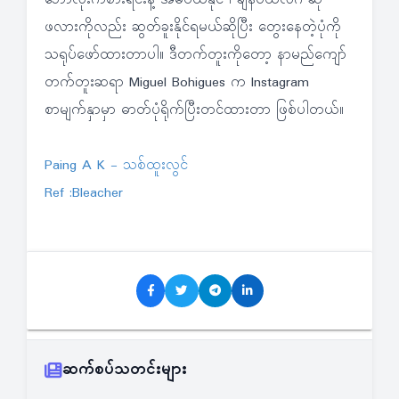
ဘောလုံးကစားရင်းနဲ့ အိမ်ဝယ်နိုင် ၊ ချန်ပီယံလိဂ် ဆု
ဖလားကိုလည်း ဆွတ်ခူးနိုင်ရမယ်ဆိုပြီး တွေးနေတဲ့ပုံကို
သရုပ်ဖော်ထားတာပါ။ ဒီတက်တူးကိုတော့ နာမည်ကျော်
တက်တူးဆရာ Miguel Bohigues က Instagram
စာမျက်နှာမှာ ဓာတ်ပုံရိုက်ပြီးတင်ထားတာ ဖြစ်ပါတယ်။
Paing A K - သစ်ထူးလွင်
Ref :Bleacher
ဆက်စပ်သတင်းများ