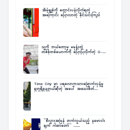
အိမ့်ချစ်ကို တောင်းပန်လိုက်ရတဲ့
အကြောင်း ပြောလာတဲ့ ခိုင်သင်းကြည်
သူ့ကို ဘယ်တော့မှ မမုန်းတဲ့
တစ်စုံတစ်ယောက်ကို ပြောပြလိုက်တဲ့ G-
Fatt
Time City မှာ ပရလောကသားခြောက်လှန့်မှု
တွေရှိနေတယ်ဆိုတဲ့ အပေါ် အသေးစိတ်
ပြန်ပြောပြလာတဲ့ Times City Project
Director ဦးမြတ်မင်း
”စီးပွားအမြန် တက်လွယ်သည့် နမောငါး
ချက် ဂါထာတော်” ……