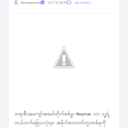
Anonymous
12/12/2015
အားကစား
ဘရာဇီးအကျော်အမော်တိုက်စစ်မှူး Neymar ဟာ သူ့ရဲ့
ဘယ်ဘက်ခြေသလုံးမှာ အမိုက်စားတက်တူးတစ်ခုကို