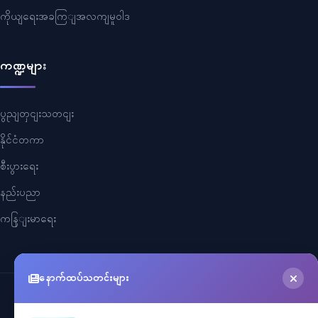
ကိုယျရေးအခကြျအလကျမူဝါဒ
ကဏ္ဍများ
ပွညျတှငျးသတငျး
နိုင်ငံတကာ
စီးပွားရေး
နည်းပညာ
ကနြျးမာရေး
နောက်ထပ်သတင်းများ
©
2026
Myanmar Cele News
. All Rights Reserved.