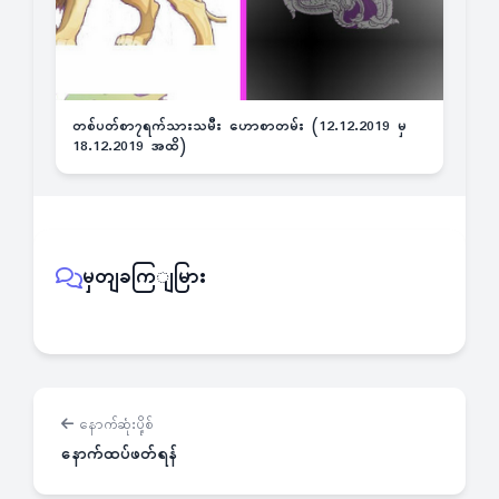
တစ်ပတ်စာ၇ရက်သားသမီး ဟောစာတမ်း (12.12.2019 မှ
18.12.2019 အထိ)
မှတျခကြျမြား
နောက်ဆုံးပို့စ်
နောက်ထပ်ဖတ်ရန်