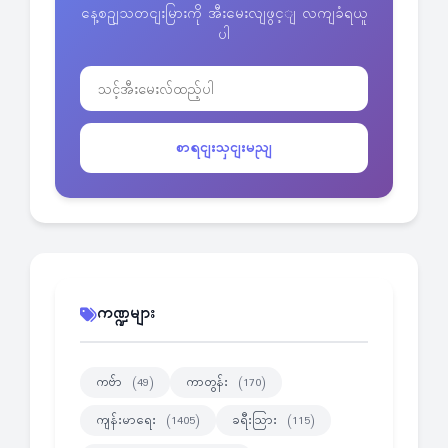
နေ့စဥျသတငျးမြားကို အီးမေးလျဖွင့ျ လကျခံရယူ
ပါ
စာရငျးသှငျးမညျ
ကဏ္ဍများ
ကဗ်ာ
ကာတွန်း
(49)
(170)
ကျန်းမာရေး
ခရီးသြား
(1405)
(115)