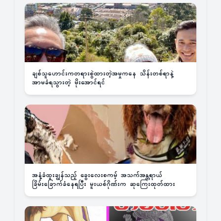
ချစ်သူဟောင်းကတရားစွဲထားတဲ့အမှုကနေ သိန်းတစ်ရာနဲ့
အာမခံရသွားတဲ့ မိုးအောင်ရင်
အနံ့ခံထူးချွန်သည့် ခွေးလေးစကမ့် အသက်အန္တရာယ်
ခြိမ်းခြောက်ခံနေရပြီး မူးယစ်ဂိုဏ်းက ဆုကြေးထုတ်ထား