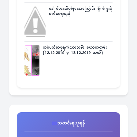
ဒေါက်တာဆိတ်ဖွားအကြောင်း ရိုက်ကူးပုံ
ဖော်တော့မည်
တစ်ပတ်စာ၇ရက်သားသမီး ဟောစာတမ်း
(12.12.2019 မှ 18.12.2019 အထိ)
သတင်းရယူရန်