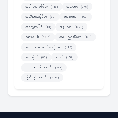
အမျိုးသားဆိုင်ရာ
အလှအပ
(116)
(346)
အသီးအနှံဆိုင်ရာ
အားကစား
(90)
(509)
အတွေးအမြင်
အနုပညာ
(18)
(1921)
ဆောင်းပါး
ဆေးပညာဆိုင်ရာ
(1744)
(193)
ဆေးဖက်ဝင်အပင်အကြောင်း
(110)
ဆေးမြီးတို
ဗေဒင်
(87)
(154)
ရွေးကောက်ပွဲသတင်း
(397)
ပြည်တွင်းသတင်း
(5116)