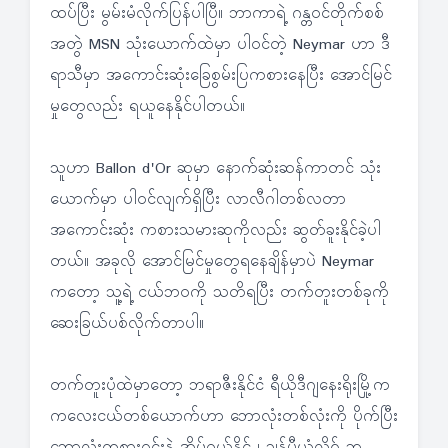
ထပ်ပြီး မွမ်းမံလိုက်ပြန်ပါပြီ။ ဘာကာရဲ့ ဂန္တဝင်တိုက်စစ်
အတွဲ MSN သုံးယောက်ထဲမှာ ပါဝင်တဲ့ Neymar ဟာ ဒီ
ရာသီမှာ အကောင်းဆုံးခြေစွမ်းပြကစားနေပြီး အောင်မြင်
မှုတွေလည်း ရယူနေနိုင်ပါတယ်။
သူဟာ Ballon d'Or ဆုမှာ နောက်ဆုံးဆန်ကာတင် သုံး
ယောက်မှာ ပါဝင်လျက်ရှိပြီး လာလီဂါတစ်လတာ
အကောင်းဆုံး ကစားသမားဆုကိုလည်း ဆွတ်ခူးနိုင်ခဲ့ပါ
တယ်။ အခုလို အောင်မြင်မှုတွေရနေချိန်မှာပဲ Neymar
ကတော့ သူ့ရဲ့ ငယ်ဘဝကို သတိရပြီး တက်တူးတစ်ခုကို
ဆေးခြယ်ပစ်လိုက်တာပါ။
တက်တူးပုံထဲမှာတော့ ဘရာဇီးနိုင်ငံ ရီယိုဒီဂျနေးရိုးမြို့က
ကလေးငယ်တစ်ယောက်ဟာ ဘောလုံးတစ်လုံးကို ပိုက်ပြီး