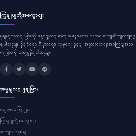
ကြှနျုပျတို့အကွောငျး
မွနျမာ့သတငျးမြားကို နေ့စဥျတငျဆကျပေးနသေော သတငျးဝဘျဆိုကျတဈခုဖွ
ဈပါသညျ။ နိုငျငံရေး၊ စီးပှားရေး၊ လူမှုရေး နှင့ျ အခွားသတငျးအခကြျအလ
ကျမြားကို ဖတျရှုနိုငျပါသညျ။
အမွနျလင့ျချမြား
ပငျမစာမကြျနှာ
ကြှနျုပျတို့အကွောငျး
ဆကျသှယျရနျ