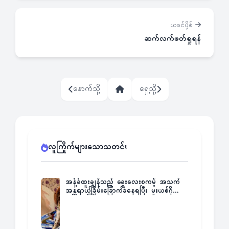
ယခင်ပို့စ်
ဆက်လက်ဖတ်ရှုရန်
နောက်သို့
ရှေ့သို့
လူကြိုက်များသောသတင်း
အနံ့ခံထူးချွန်သည့် ခွေးလေးစကမ့် အသက်
အန္တရာယ်ခြိမ်းခြောက်ခံနေရပြီး မူးယစ်ဂိုဏ်း
က ဆုကြေးထုတ်ထား