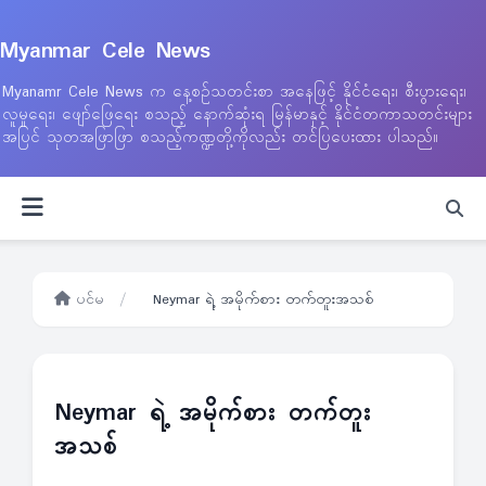
Myanmar Cele News
Myanamr Cele News က နေ့စဉ်သတင်းစာ အနေဖြင့် နိုင်ငံရေး၊ စီးပွားရေး၊
လူမှုရေး၊ ဖျော်ဖြေရေး စသည့် နောက်ဆုံးရ မြန်မာနှင့် နိုင်ငံတကာသတင်းများ
အပြင် သုတအဖြာဖြာ စသည့်ကဏ္ဍတို့ကိုလည်း တင်ပြပေးထား ပါသည်။
ပင်မ
/
Neymar ရဲ့ အမိုက်စား တက်တူးအသစ်
Neymar ရဲ့ အမိုက်စား တက်တူး
အသစ်