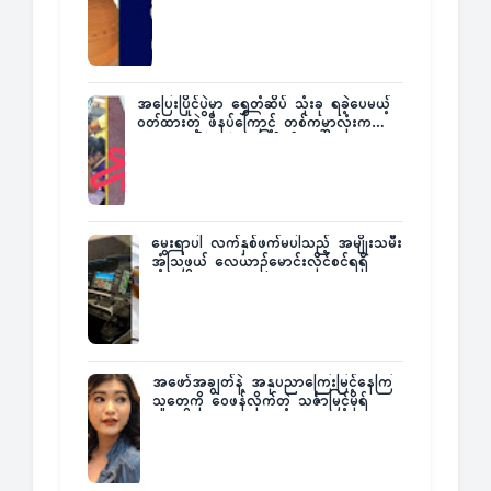
အပြေးပြိုင်ပွဲမှာ ရွှေတံဆိပ် သုံးခု ရခဲ့ပေမယ့်
ဝတ်ထားတဲ့ ဖိနပ်ကြောင့် တစ်ကမ္ဘာလုံးက
အံ့အားသင့်ခဲ့ရတဲ့ အဖြစ်မှန်
မွေးရာပါ လက်နှစ်ဖက်မပါသည့် အမျိုးသမီး
အံ့သြဖွယ် လေယာဉ်မောင်းလိုင်စင်ရရှိ
အဖော်အချွတ်နဲ့ အနုပညာကြေးမြင့်နေကြ
သူတွေကို ဝေဖန်လိုက်တဲ့ သင်္ဇာမြင့်မိုရ်