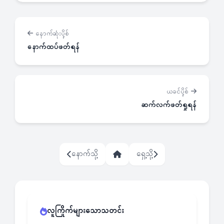
နောက်ဆုံးပို့စ်
နောက်ထပ်ဖတ်ရန်
ယခင်ပို့စ်
ဆက်လက်ဖတ်ရှုရန်
နောက်သို့
ရှေ့သို့
လူကြိုက်များသောသတင်း