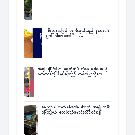
ပြန်ပြောပြလာတဲ့ Times City Project
Director ဦးမြတ်မင်း
”စီးပွားအမြန် တက်လွယ်သည့် နမောငါး
ချက် ဂါထာတော်” ……
အပြေးပြိုင်ပွဲမှာ ရွှေတံဆိပ် သုံးခု ရခဲ့ပေမယ့်
ဝတ်ထားတဲ့ ဖိနပ်ကြောင့် တစ်ကမ္ဘာလုံးက
အံ့အားသင့်ခဲ့ရတဲ့ အဖြစ်မှန်
မွေးရာပါ လက်နှစ်ဖက်မပါသည့် အမျိုးသမီး
အံ့သြဖွယ် လေယာဉ်မောင်းလိုင်စင်ရရှိ