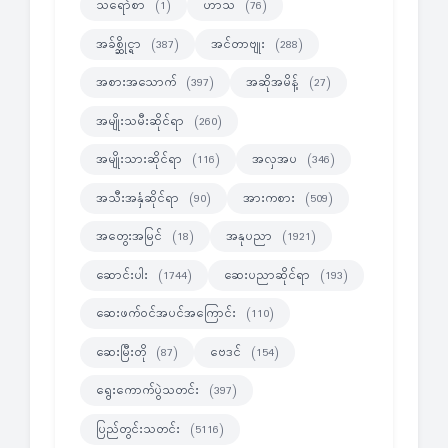
သရော်စာ
ဟာသ
(1)
(76)
အခ်စ္ဆိုင္ရာ
အင်တာဗျုး
(387)
(288)
အစားအသောက်
အဆိုအမိန့်
(397)
(27)
အမျိုးသမီးဆိုင်ရာ
(260)
အမျိုးသားဆိုင်ရာ
အလှအပ
(116)
(346)
အသီးအနှံဆိုင်ရာ
အားကစား
(90)
(509)
အတွေးအမြင်
အနုပညာ
(18)
(1921)
ဆောင်းပါး
ဆေးပညာဆိုင်ရာ
(1744)
(193)
ဆေးဖက်ဝင်အပင်အကြောင်း
(110)
ဆေးမြီးတို
ဗေဒင်
(87)
(154)
ရွေးကောက်ပွဲသတင်း
(397)
ပြည်တွင်းသတင်း
(5116)