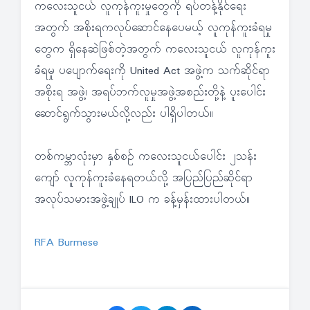
ကလေးသူငယ် လူကုန်ကူးမှုတွေကို ရပ်တန့်နိုင်ရေး
အတွက် အစိုးရကလုပ်ဆောင်နေပေမယ့် လူကုန်ကူးခံရမှု
တွေက ရှိနေဆဲဖြစ်တဲ့အတွက် ကလေးသူငယ် လူကုန်ကူး
ခံရမှု ပပျောက်ရေးကို United Act အဖွဲ့က သက်ဆိုင်ရာ
အစိုးရ အဖွဲ့၊ အရပ်ဘက်လူမှုအဖွဲ့အစည်းတို့နဲ့ ပူးပေါင်း
ဆောင်ရွက်သွားမယ်လို့လည်း ပါရှိပါတယ်။
တစ်ကမ္ဘာလုံးမှာ နှစ်စဉ် ကလေးသူငယ်ပေါင်း ၂သန်း
ကျော် လူကုန်ကူးခံနေရတယ်လို့ အပြည်ပြည်ဆိုင်ရာ
အလုပ်သမားအဖွဲ့ချုပ် ILO က ခန့်မှန်းထားပါတယ်။
RFA Burmese