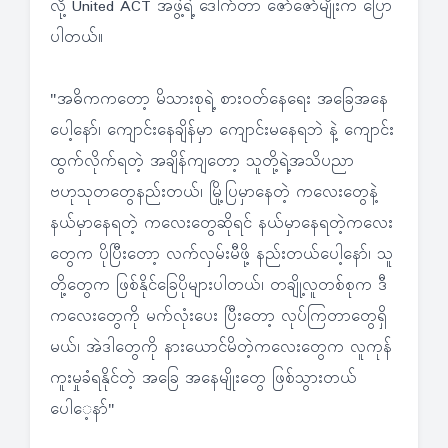
လို့ United ACT အဖွဲ့ရဲ့ ဒေါက်တာ ဇော်ဇော်မျိုးက ပြော
ပါတယ်။
"အဓိကကတော့ မိသားစုရဲ့ စားဝတ်နေရေး အခြေအနေ
ပေါ့နော်၊ ကျောင်းနေချိန်မှာ ကျောင်းမနေရဘဲ နဲ့ ကျောင်း
ထွက်လိုက်ရတဲ့ အချိန်ကျတော့ သူတို့ရဲ့အသိပညာ
ဗဟုသုတတွေနည်းတယ်၊ မြို့ပြမှာနေတဲ့ ကလေးတွေနဲ့
နယ်မှာနေရတဲ့ ကလေးတွေဆိုရင် နယ်မှာနေရတဲ့ကလေး
တွေက ပိုပြီးတော့ လက်လှမ်းမီဖို့ နည်းတယ်ပေါ့နော်၊ သူ
တို့တွေက ဖြစ်နိုင်ခြေပိုများပါတယ်၊ တချို့လူတစ်စုက ဒီ
ကလေးတွေကို မက်လုံးပေး ပြီးတော့ လုပ်ကြတာတွေရှိ
မယ်၊ အဲဒါတွေကို နားယောင်မိတဲ့ကလေးတွေက လူကုန်
ကူးမှုခံရနိုင်တဲ့ အခြေ အနေမျိုးတွေ ဖြစ်သွားတယ်
ပေါေ့နာ်"