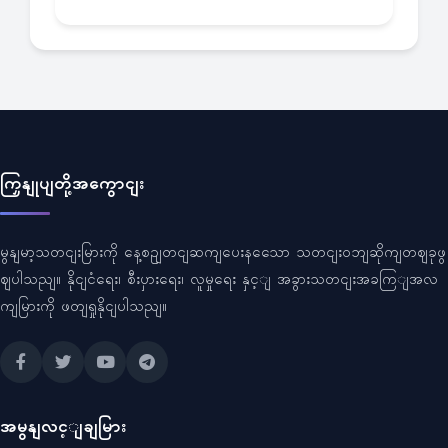
ကြှနျုပျတို့အကွောငျး
မွနျမာ့သတငျးမြားကို နေ့စဥျတငျဆကျပေးနသေော သတငျးဝဘျဆိုကျတဈခုဖွ
ဈပါသညျ။ နိုငျငံရေး၊ စီးပှားရေး၊ လူမှုရေး နှင့ျ အခွားသတငျးအခကြျအလ
ကျမြားကို ဖတျရှုနိုငျပါသညျ။
အမွနျလင့ျချမြား