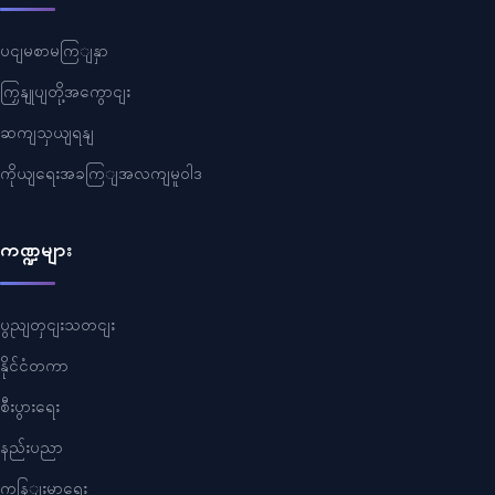
ပငျမစာမကြျနှာ
ကြှနျုပျတို့အကွောငျး
ဆကျသှယျရနျ
ကိုယျရေးအခကြျအလကျမူဝါဒ
ကဏ္ဍများ
ပွညျတှငျးသတငျး
နိုင်ငံတကာ
စီးပွားရေး
နည်းပညာ
ကနြျးမာရေး