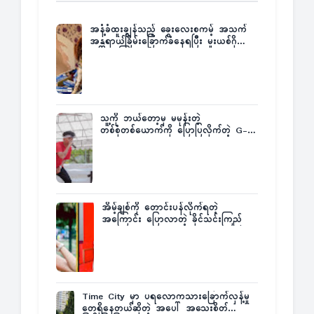
အနံ့ခံထူးချွန်သည့် ခွေးလေးစကမ့် အသက်
အန္တရာယ်ခြိမ်းခြောက်ခံနေရပြီး မူးယစ်ဂိုဏ်း
က ဆုကြေးထုတ်ထား
သူ့ကို ဘယ်တော့မှ မမုန်းတဲ့
တစ်စုံတစ်ယောက်ကို ပြောပြလိုက်တဲ့ G-
Fatt
အိမ့်ချစ်ကို တောင်းပန်လိုက်ရတဲ့
အကြောင်း ပြောလာတဲ့ ခိုင်သင်းကြည်
Time City မှာ ပရလောကသားခြောက်လှန့်မှု
တွေရှိနေတယ်ဆိုတဲ့ အပေါ် အသေးစိတ်