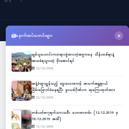
©
2026
Myanmar Cele News
. All Rights Reserved.
နောက်ထပ်သတင်းများ
ချစ်သူဟောင်းကတရားစွဲထားတဲ့အမှုကနေ သိန်းတစ်ရာနဲ့
အာမခံရသွားတဲ့ မိုးအောင်ရင်
12/13/2019
အနံ့ခံထူးချွန်သည့် ခွေးလေးစကမ့် အသက်အန္တရာယ်
ခြိမ်းခြောက်ခံနေရပြီး မူးယစ်ဂိုဏ်းက ဆုကြေးထုတ်ထား
12/13/2019
တစ်ပတ်စာ၇ရက်သားသမီး ဟောစာတမ်း (12.12.2019 မှ
18.12.2019 အထိ)
12/13/2019
Unicode
ဇော်ဂျီ