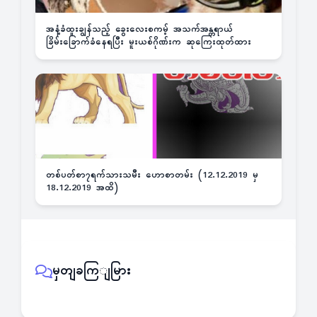
အနံ့ခံထူးချွန်သည့် ခွေးလေးစကမ့် အသက်အန္တရာယ်
ခြိမ်းခြောက်ခံနေရပြီး မူးယစ်ဂိုဏ်းက ဆုကြေးထုတ်ထား
တစ်ပတ်စာ၇ရက်သားသမီး ဟောစာတမ်း (12.12.2019 မှ
18.12.2019 အထိ)
မှတျခကြျမြား