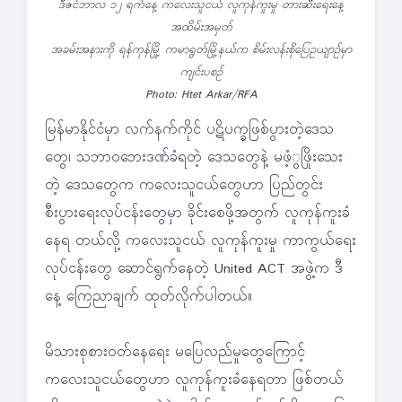
ဒီဇင်ဘာလ ၁၂ ရက်နေ့ ကလေးသူငယ် လူကုန်ကူးမှု တားဆီးရေးနေ့
အထိမ်းအမှတ်
အခမ်းအနားကို ရန်ကုန်မြို့ ကမာရွတ်မြို့နယ်က စိမ်းလန်းစိုပြေဥယျာဉ်မှာ
ကျင်းပစဉ်
Photo: Htet Arkar/RFA
မြန်မာနိုင်ငံမှာ လက်နက်ကိုင် ပဋိပက္ခဖြစ်ပွားတဲ့ဒေသ
တွေ၊ သဘာဝဘေးဒဏ်ခံရတဲ့ ဒေသတွေနဲ့ မဖံ့ွဖြိုးသေး
တဲ့ ဒေသတွေက ကလေးသူငယ်တွေဟာ ပြည်တွင်း
စီးပွားရေးလုပ်ငန်းတွေမှာ ခိုင်းစေဖို့အတွက် လူကုန်ကူးခံ
နေရ တယ်လို့ ကလေးသူငယ် လူကုန်ကူးမှု ကာကွယ်ရေး
လုပ်ငန်းတွေ ဆောင်ရွက်နေတဲ့ United ACT အဖွဲ့က ဒီ
နေ့ ကြေညာချက် ထုတ်လိုက်ပါတယ်။
မိသားစုစားဝတ်နေရေး မပြေလည်မှုတွေကြောင့်
ကလေးသူငယ်တွေဟာ လူကုန်ကူးခံနေရတာ ဖြစ်တယ်