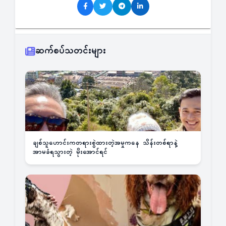
ဆက်စပ်သတင်းများ
ချစ်သူဟောင်းကတရားစွဲထားတဲ့အမှုကနေ သိန်းတစ်ရာနဲ့
အာမခံရသွားတဲ့ မိုးအောင်ရင်