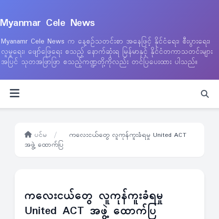
Myanmar Cele News
Myanamr Cele News က နေ့စဉ်သတင်းစာ အနေဖြင့် နိုင်ငံရေး၊ စီးပွားရေး၊
လူမှုရေး၊ ဖျော်ဖြေရေး စသည့် နောက်ဆုံးရ မြန်မာနှင့် နိုင်ငံတကာသတင်းများ
အပြင် သုတအဖြာဖြာ စသည့်ကဏ္ဍတို့ကိုလည်း တင်ပြပေးထား ပါသည်။
ပင်မ
/
ကလေးငယ်တွေ လူကုန်ကူးခံရမှု United ACT
အဖွဲ့ ထောက်ပြ
ကလေးငယ်တွေ လူကုန်ကူးခံရမှု
United ACT အဖွဲ့ ထောက်ပြ