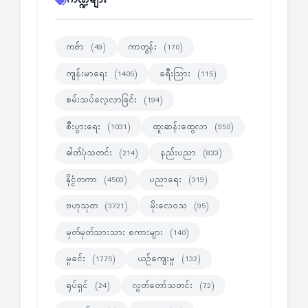
ကဏ္ဍများ
ကဗ်ာ
ကာတွန်း
(49)
(170)
ကျန်းမာရေး
ခရီးသြား
(1405)
(115)
စမ်းသပ်လေ့လာခြင်း
(194)
စီးပွားရေး
ထူးဆန်းထွေလာ
(1031)
(950)
ဓါတ်ပုံသတင်း
နည်းပညာ
(214)
(833)
နိုင္ငံတကာ
ပညာရေး
(4503)
(319)
ဗဟုသုတ
မိုးလေဝသ
(3721)
(95)
မှတ်မှတ်သားသား စကားများ
(140)
မှုခင်း
ယဉ်ကျေးမှု
(1775)
(132)
ရုပ်ရှင်
လွတ်တော်သတင်း
(24)
(72)