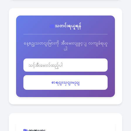
သတင်းရယူရန်
နေ့စဥျသတငျးမြားကို အီးမေးလျဖွင့ျ လကျခံရယူ
ပါ
စာရငျးသှငျးမညျ