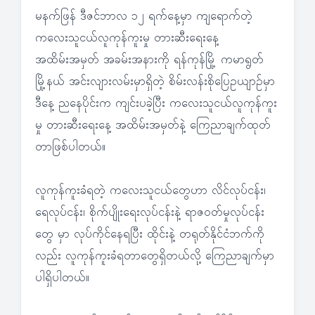
မနက်ဖြန် ဒီဇင်ဘာလ ၁၂ ရက်နေ့မှာ ကျရောက်တဲ့
ကလေးသူငယ်လူကုန်ကူးမှု တားဆီးရေးနေ့
အထိမ်းအမှတ် အခမ်းအနားကို ရန်ကုန်မြို့ ကမာရွတ်
မြို့နယ် အင်းလျားလမ်းမှာရှိတဲ့ စိမ်းလန်းစိုပြေဥယျာဉ်မှာ
ဒီနေ့ ညနေပိုင်းက ကျင်းပခဲ့ပြီး ကလေးသူငယ်လူကုန်ကူး
မှု တားဆီးရေးနေ့ အထိမ်းအမှတ်နဲ့ ကြေညာချက်ထုတ်
တာဖြစ်ပါတယ်။
လူကုန်ကူးခံရတဲ့ ကလေးသူငယ်တွေဟာ လိင်လုပ်ငန်း၊
ရေလုပ်ငန်း၊ စိုက်ပျိုးရေးလုပ်ငန်းနဲ့ ရာဇဝတ်မှုလုပ်ငန်း
တွေ မှာ လုပ်ကိုင်နေရပြီး ထိုင်းနဲ့ တရုတ်နိုင်ငံဘက်ကို
လည်း လူကုန်ကူးခံရတာတွေရှိတယ်လို့ ကြေညာချက်မှာ
ပါရှိပါတယ်။