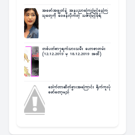
အဖော်အချွတ်နဲ့ အနုပညာကြေးမြင့်နေကြ
သူတွေကို ဝေဖန်လိုက်တဲ့ သင်္ဇာမြင့်မိုရ်
တစ်ပတ်စာ၇ရက်သားသမီး ဟောစာတမ်း
(12.12.2019 မှ 18.12.2019 အထိ)
ဒေါက်တာဆိတ်ဖွားအကြောင်း ရိုက်ကူးပုံ
ဖော်တော့မည်