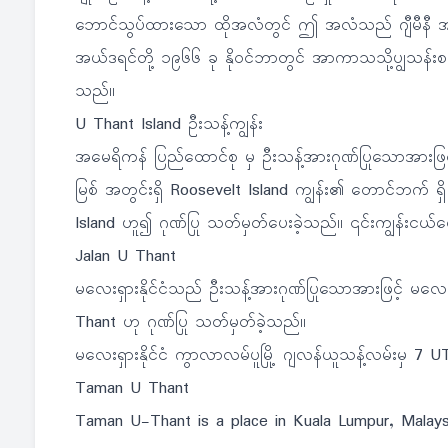
ဘောင်သွပ်ထားသော ထိုအလံတွင် ဤ အလံသည် ဂျီမီနီ အမှတ်
အယ်ဒရင်တို့ ၁၉၆၆ ခု နိုဝင်ဘာတွင် အာကာသသို့ပျွသန်းစ
သည်။
U Thant Island ဦးသန့်ကျွန်း
အမေရိကန် ပြည်ထောင်စု မှ ဦးသန့်အားဂုဏ်ပြုသောအားဖြင
မြစ် အတွင်းရှိ Roosevelt Island ကျွန်း၏ တောင်ဘက် 
Island ဟူ၍ ဂုဏ်ပြု သတ်မှတ်ပေးခဲ့သည်။ ၎င်းကျွန်း
Jalan U Thant
မလေးရှားနိုင်ငံသည် ဦးသန့်အားဂုဏ်ပြုသောအားဖြင့် မလေးရ
Thant ဟု ဂုဏ်ပြု သတ်မှတ်ခဲ့သည်။
မလေးရှားနိုင်ငံ ကွာလာလမ်ပူမြို့ ဂျလန်ယူသန့်လမ်းမှ 
Taman U Thant
Taman U-Thant is a place in Kuala Lumpur, Malaysia