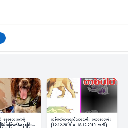
ည့် ခွေးလေးစကမ့်
တစ်ပတ်စာ၇ရက်သားသမီး ဟောစာတမ်း
ိမ်းခြောက်ခံနေရပြီး
(12.12.2019 မှ 18.12.2019 အထိ)