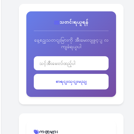
သတင်းရယူရန်
နေ့စဥျသတငျးမြားကို အီးမေးလျဖွင့ျ လ
ကျခံရယူပါ
စာရငျးသှငျးမညျ
ကဏ္ဍများ