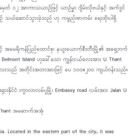
 ၁၂ အာကာသယာဉ်ဖြင့် ယာဉ်မှူး ဂျိမ်းလိုဗယ်နှင့် အက်ဒွင်
ဉ် သယ်ဆောင်သွားခဲ့သည် ဟု ကမ္ဗည်းစာတမ်း ရေးထိုးပါရှိ
့် အမေရိကန်ပြည်ထောင်စု၊ နယူးယောက်စီးတီးမြို့၏ အရှေ့ဘက်
ရှိ Belmont Island ဟုခေါ်သော ကျွန်းငယ်လေးအား U Thant
ငယ်လေးသည် အတိုင်းအတာအားဖြင့် ပေ ၁၀၀x၂၀၀ ကျယ်ဝန်းသည်။
ှားနိုင်ငံ ၊ကွာလာလမ်ပူမြို့၊ Embassy road လမ်းအား Jalan U
7 UThant အဆောက်အအုံ
. Located in the eastern part of the city, it was