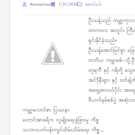
Anonymous
1/31/2016
ဆောင်းပါး
ဦးသန့်သည် ကမ္ဘာ့ကုလသ
တာကာလ အတွင်း ကြီးမား
ရှင်းနိုင်ခဲ့သည်။
ဦးသန့်အောင်မြင်စွာ ဖြေရှ
တတိယ ကမ္ဘာစစ်~သို့
တူရကီ နှင့် ဂရိတို့ သွ
အင်ဒိုနီးရှား နှင့် 
အရှေ့အလယ်ပိုင်း အရေ
ဗီယက်နမ်စစ်ပွဲ အဆုံးသတ
ကမ္ဘာ့လောင်စာ ပြဿနာ
တောင်အာဖရိက လူမျိုးရေးခွဲခြားမှု ကိစ္စ
သဘာဝပတ်ဝန်းကျင်ထိမ်းသိမ်းရေး ကိစ္စ....