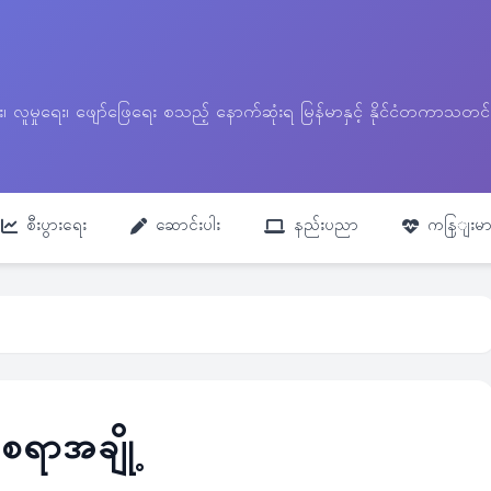
ေး၊ လူမှုရေး၊ ဖျော်ဖြေရေး စသည့် နောက်ဆုံးရ မြန်မာနှင့် နိုင်ငံတကာ
စီးပွားရေး
ဆောင်းပါး
နည်းပညာ
ကနြျးမာ
ရာအချို့