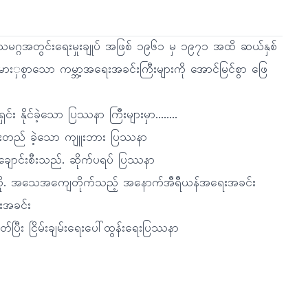
မဂ္ဂအတွင်းရေးမှုးချုပ် အဖြစ် ၁၉၆၁ မှ ၁၉၇၁ အထိ ဆယ်နှစ်
ှစွာသော ကမ္ဘာ့အရေးအခင်းကြီးများကို အောင်မြင်စွာ ဖြေ
င်း နိုင်ခဲ့သော ပြဿနာ ကြီးများမှာ........
ဦးတည် ခဲ့သော ကျူးဘား ပြဿနာ
ေးချောင်းစီးသည်. ဆိုက်ပရပ် ပြဿနာ
ဒတ်ချ်တို. အသေအကျေတိုက်သည့် အနောက်အီရီယန်အရေးအခင်း
းအခင်း
်ပြီး ငြိမ်းချမ်းရေးပေါ်ထွန်းရေးပြဿနာ