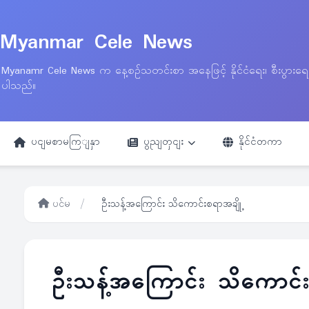
Myanmar Cele News
Myanamr Cele News က နေ့စဉ်သတင်းစာ အနေဖြင့် နိုင်ငံရေး၊ စီးပွားရ
ပါသည်။
ပငျမစာမကြျနှာ
ပွညျတှငျး
နိုင်ငံတကာ
ပင်မ
/
ဦးသန့်အကြောင်း သိကောင်းစရာအချို့
ဦးသန့်အကြောင်း သိကောင်းစ