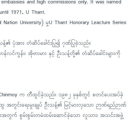
n embassies and high commissions only. It was named
until 1971, U Thant.
ited Nation University) မှ့U Thant Honorary Leacture Series
်၏ ပုံအား တံဆိပ်ခေါင်းပြု၍ ဂုဏ်ပြုခဲ့သည်။
ကွန်း၊ အိုဗားမား နှင့် ဦးသန့်တို့၏ တံဆိပ်ခေါင်းများကို
 Chinmoy က တီထွင်ခဲ့သည်။ ၁၉၈၂ ခုနှစ်တွင် စတင်ပေးအပ်ခဲ့
 အတွင်းရေးမှုးချုပ် ဦးသန့်၏ မြင့်မားလှသော ဉာဏ်ရည်ဉာဏ်
ရေးအတွက် စွမ်းစွမ်းတမံထမ်းဆောင်ခဲ့သော လူသား၊ အသင်းအဖွဲ့