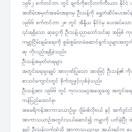
၁၉၆၂ စက်တင်ဘာ တွင် ချက်ကိုစလိုဘက်ကီးယား နိုင်ငံ ပရ
အထိမ်းအမှတ်အခမ်းအနားမှ ဦးသန့်ကို ရွှေတံဆိပ်ပေးအပ်ချီး
၁၉၆၆ စက်တင်ဘာ ၂၈ တွင် အိန္ဒိယ နိုင်ငံမှ ပေးအပ်သော ဂ
၎င်းရရှိသော ဆုငွေကို ဦးသန့်ပညာတော်သင်ဆု အဖြစ် ကုလသ
ကမ္ဘာ့ငြိမ်းချမ်းရေးကို စွမ်းစွမ်းတမံဆောင်ရွက်သူများအတ
ဆု ကိုလည်းရရှိခဲ့သည်။
ဦးသန့်အမှတ်တရများ
အတွင်းရေးမှုးချုပ် အားဂုဏ်ပြုသော အားဖြင့် ဦးသန့်၏ က
စာသင်ကျောင်းတွင် စိုက်ထူဖွင့်လှစ်ခဲ့သည်။
ဦးသန့်အား ၁၉၆၆ တွင် ကုလသမဂ္ဂအထွေထွေ အတွင်းရေးမှူး
ကန်ပြည်ထောင်စု၊
အမေရိကန်အာကာသယာဉ်မှုး ဂျိမ်းစ်လိုဗယ် နှင့် အက်ဒွင်လ
အာကာသယာဉ်အတွင်းသယ်ဆောင်၍ ကမ္ဘာကို ပတ်ခဲ့ပြီး ထိ
ချုပ် ဦးသန့်လက်ထဲသို့ အာကာသယဥၤမှုး အယ်ဒရင်က ပေးအ