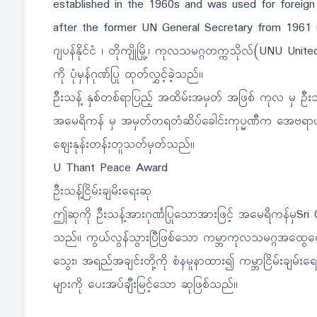
established in the 1960s and was used for foreig
after the former UN General Secretary from 1961 
ဂျပန်နိုင်ငံ ၊ တိုကျိုမြို့၊ ကုလသမဂ္ဂတက္ကသိုလ်(UNU Un
ကို ပုံမှန်ဂုဏ်ပြု ထုတ်လွှင့်ခဲ့သည်။
ဦးသန့် နှစ်တစ်ရာပြည့် အထိမ်းအမှတ် အဖြစ် ကုလ မှ ဦးသန့
အမေရိကန် မှ အမှတ်တရတံဆိပ်ခေါင်းကုပ္မဏီက အေဗရာဟန်လင်
ဈေးနုန်းတန်းတူသတ်မှတ်သည်။
U Thant Peace Award
ဦးသန့်ငြိမ်းချမိးရေးဆု
ဤဆုကို ဦးသန့်အားဂုင်္ဏပြုသောအားဖြင့် အမေရိကန်မှSri
သည်။ ကွယ်လွန်သွားပြီဖြစ်သော ကမ္ဘာကုလသမဂ္ဂအထွေထွေ
သွေး၊ အရည်အချင်းတို့ကို စံနမူနာထား၍ ကမ္ဘာငြိမ်းချမ်း
များကို ပေးအပ်ချီးမြင့်သော ဆုဖြစ်သည်။