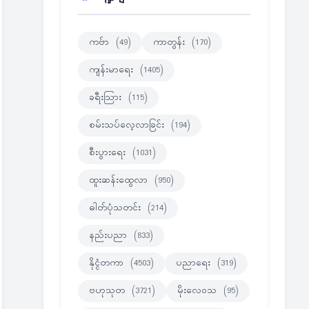
ကဗ်ာ
(49)
ကာတွန်း
(170)
ကျန်းမာရေး
(1405)
ခရီးသြား
(115)
စမ်းသပ်လေ့လာခြင်း
(194)
စီးပွားရေး
(1031)
ထူးဆန်းထွေလာ
(950)
ဓါတ်ပုံသတင်း
(214)
နည်းပညာ
(833)
နိုင္ငံတကာ
(4503)
ပညာရေး
(319)
ဗဟုသုတ
(3721)
မိုးလေဝသ
(95)