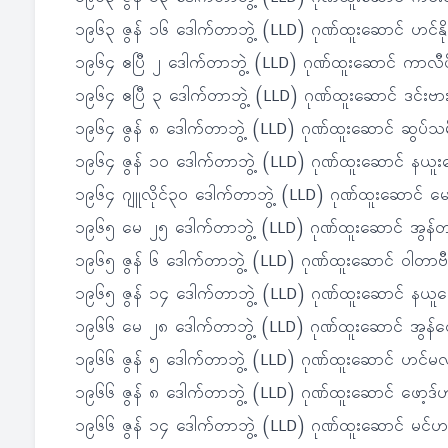
၁၉၆၃ ဇွန် ၁၆ ဒေါက်တာဘွဲ့ (LLD) ဂုဏ်ထူးဆောင် ဟင်န
၁၉၆၄ ဧပြီ ၂ ဒေါက်တာဘွဲ့ (LLD) ဂုဏ်ထူးဆောင် ကာလီဖိ
၁၉၆၄ ဧပြီ ၃ ဒေါက်တာဘွဲ့ (LLD) ဂုဏ်ထူးဆောင် ဒင်းဗားတ
၁၉၆၄ ဇွန် ၈ ဒေါက်တာဘွဲ့ (LLD) ဂုဏ်ထူးဆောင် ဆွပ်သမ
၁၉၆၄ ဇွန် ၁၀ ဒေါက်တာဘွဲ့ (LLD) ဂုဏ်ထူးဆောင် နယူး
၁၉၆၄ ဂျူလိုင်၃၀ ဒေါက်တာဘွဲ့ (LLD) ဂုဏ်ထူးဆောင် မော
၁၉၆၅ မေ ၂၅ ဒေါက်တာဘွဲ့ (LLD) ဂုဏ်ထူးဆောင် အွန်တ
၁၉၆၅ ဇွန် ၆ ဒေါက်တာဘွဲ့ (LLD) ဂုဏ်ထူးဆောင် ဝါတာဗီ
၁၉၆၅ ဇွန် ၁၄ ဒေါက်တာဘွဲ့ (LLD) ဂုဏ်ထူးဆောင် နယူ
၁၉၆၆ မေ ၂၈ ဒေါက်တာဘွဲ့ (LLD) ဂုဏ်ထူးဆောင် အွန်တ
၁၉၆၆ ဇွန် ၅ ဒေါက်တာဘွဲ့ (LLD) ဂုဏ်ထူးဆောင် ဟင်
၁၉၆၆ ဇွန် ၈ ဒေါက်တာဘွဲ့ (LLD) ဂုဏ်ထူးဆောင် ဖော့ဒ
၁၉၆၆ ဇွန် ၁၄ ဒေါက်တာဘွဲ့ (LLD) ဂုဏ်ထူးဆောင် မင