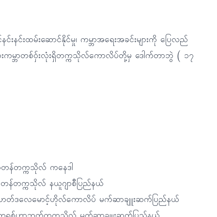
င်နင်းနင်းထမ်းဆောင်နိုင်မှု၊ ကမ္ဘာအရေးအခင်းများကို ပြေလည်
ူအားကမ္ဘာတစ်ဝှ်းလုံးရှိတက္ကသိုလ်ကောလိပ်တို့မှ ဒေါက်တာဘွဲ ( ၁၇
လီတန်တက္ကသိုလ် ကနေဒါ
စတန်တက္ကသိုလ် နယူဂျာစီပြည်နယ်
င်ဟတ်ဒလေမောင့်ဟိုလ်ကောလိပ် မက်ဆာချူးဆက်ပြည်နယ်
င်းဘရစ်ဟာဘတ်တက္ကသိုလ် မက်ဆာချူးဆက်ပြည်နယ်