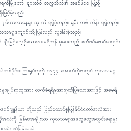
က်မြို့တော်၊ ချားလ်စ် တက္ကသိုလ်၏ အနှစ်၆၀၀ ပြည့်
မြင့်ခဲ့သည်။
ျဝ်ဟာလာနေရူး ဆု ကို ရရှိခဲ့သည်။ ရူပီး တစ် သိန်း ရရှိသည်။
မဂ္ဂကျောင်းသို့ပြန်လည် လှူဒါန်းခဲ့သည်။
ွက် ချီးမြင့်လေ့ရှိသောအမေရိကန် မှပေးသည့် စတီဗင်ဖောင်ဒေးရှင်း
ိုယ်တစ်ပိုင်းကြေးရုပ်တုကို ၁၉၇၄ အောက်တိုဗာတွင် ကုလသမဂ္ဂ
ချုပ်ရာထူးအား လက်ခံရရှိမှုအားဂုဏ်ပြုသောအားဖြင့် အမေရိ
်ဒရင်ဂျူနီယာ တို့သည် ပြည်ထောင်စုမြန်နိုင်ငံတော်အလံအား
ုအလံကို မြန်မာအမျိုးသာ ကုလသမဂ္ဂအထွေထွေအတွင်းရေးမှုး
ပ်ဂုဏ်ပြုခဲ့သည်။