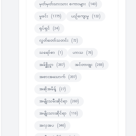
မှတ်မှတ်သားသား စကားများ
(140)
မှုခင်း
(1775)
ယဉ်ကျေးမှု
(132)
ရုပ်ရှင်
(24)
လွတ်တော်သတင်း
(72)
သရော်စာ
(1)
ဟာသ
(76)
အခ်စ္ဆိုင္ရာ
(387)
အင်တာဗျုး
(288)
အစားအသောက်
(397)
အဆိုအမိန့်
(27)
အမျိုးသမီးဆိုင်ရာ
(260)
အမျိုးသားဆိုင်ရာ
(116)
အလှအပ
(346)