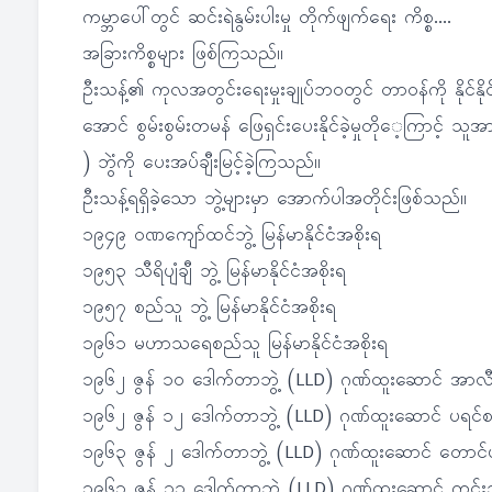
ကမ္ဘာပေါ်တွင် ဆင်းရဲနွမ်းပါးမှု တိုက်ဖျက်ရေး ကိစ္စ....
အခြားကိစ္စများ ဖြစ်ကြသည်။
ဦးသန့်၏ ကုလအတွင်းရေးမှုးချုပ်ဘဝတွင် တာဝန်ကို နိုင်နို
အောင် စွမ်းစွမ်းတမန် ဖြေရှင်းပေးနိုင်ခဲ့မှုတိုေ့ကြာင့် သ
) ဘွဲံကို ပေးအပ်ချီးမြင့်ခဲ့ကြသည်။
ဦးသန့်ရရှိခဲ့သော ဘွဲ့များမှာ အောက်ပါအတိုင်းဖြစ်သည်။
၁၉၄၉ ဝဏကျော်ထင်ဘွဲ့ မြန်မာနိုင်ငံအစိုးရ
၁၉၅၃ သီရိပျံချီ ဘွဲ့ မြန်မာနိုင်ငံအစိုးရ
၁၉၅၇ စည်သူ ဘွဲ့ မြန်မာနိုင်ငံအစိုးရ
၁၉၆၁ မဟာသရေစည်သူ မြန်မာနိုင်ငံအစိုးရ
၁၉၆၂ ဇွန် ၁၀ ဒေါက်တာဘွဲ့ (LLD) ဂုဏ်ထူးဆောင် အာ
၁၉၆၂ ဇွန် ၁၂ ဒေါက်တာဘွဲ့ (LLD) ဂုဏ်ထူးဆောင် ပရင်
၁၉၆၃ ဇွန် ၂ ဒေါက်တာဘွဲ့ (LLD) ဂုဏ်ထူးဆောင် တော
၁၉၆၃ ဇွန် ၁၃ ဒေါက်တာဘွဲ့ (LLD) ဂုဏ်ထူးဆောင် က