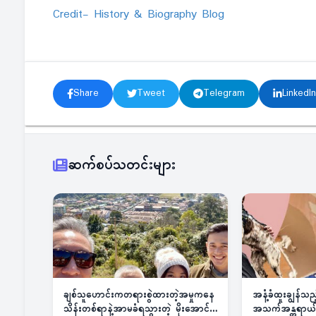
Credit- History & Biography Blog
Share
Tweet
Telegram
LinkedIn
ဆက်စပ်သတင်းများ
ချစ်သူဟောင်းကတရားစွဲထားတဲ့အမှုကနေ
အနံ့ခံထူးချွန်သ
သိန်းတစ်ရာနဲ့အာမခံရသွားတဲ့ မိုးအောင်
အသက်အန္တရာယ်ခြ