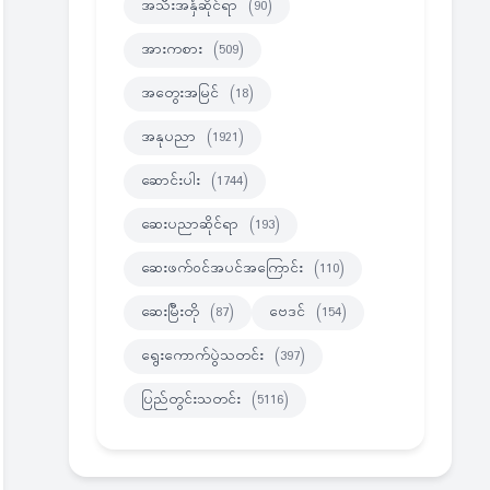
အသီးအနှံဆိုင်ရာ
(90)
အားကစား
(509)
အတွေးအမြင်
(18)
အနုပညာ
(1921)
ဆောင်းပါး
(1744)
ဆေးပညာဆိုင်ရာ
(193)
ဆေးဖက်ဝင်အပင်အကြောင်း
(110)
ဆေးမြီးတို
(87)
ဗေဒင်
(154)
ရွေးကောက်ပွဲသတင်း
(397)
ပြည်တွင်းသတင်း
(5116)