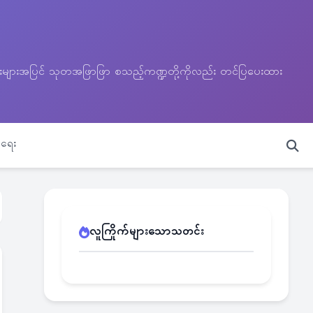
သတင်းများအပြင် သုတအဖြာဖြာ စသည့်ကဏ္ဍတို့ကိုလည်း တင်ပြပေးထား
ရေး
လူကြိုက်များသောသတင်း