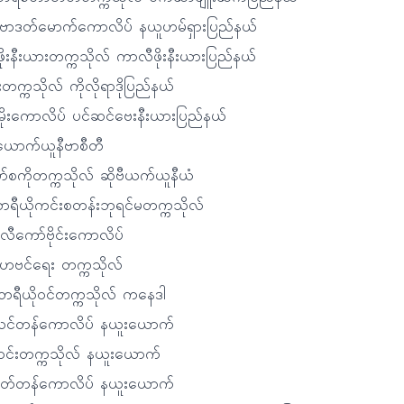
ိုဗာဒတ်မောက်ကောလိပ် နယူဟမ်ရှားပြည်နယ်
ုးနီးယားတက္ကသိုလ် ကာလီဖိုးနီးယားပြည်နယ်
က္ကသိုလ် ကိုလိုရာဒိုပြည်နယ်
ိုးကောလိပ် ပင်ဆင်ဗေးနီးယားပြည်နယ်
ယောက်ယူနီဗာစီတီ
်စကိုတက္ကသိုလ် ဆိုဗီယက်ယူနီယံ
ာရီယိုကင်းစတန်းဘုရင်မတက္ကသိုလ်
လီကော်ဗိုင်းကောလိပ်
ဟေဗင်ရေး တက္ကသိုလ်
ေရီယိုဝင်တက္ကသိုလ် ကနေဒါ
မလင်တန်ကောလိပ် နယူးယောက်
်ဟင်းတက္ကသိုလ် နယူးယောက်
်ဟတ်တန်ကောလိပ် နယူးယောက်