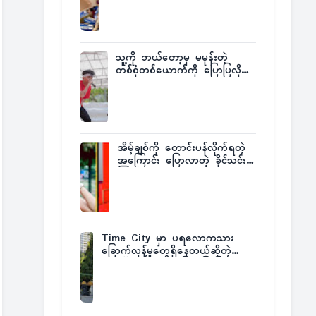
ထုတ်ထား
သူ့ကို ဘယ်တော့မှ မမုန်းတဲ့
တစ်စုံတစ်ယောက်ကို ပြောပြလိုက်
တဲ့ G-Fatt
အိမ့်ချစ်ကို တောင်းပန်လိုက်ရတဲ့
အကြောင်း ပြောလာတဲ့ ခိုင်သင်း
ကြည်
Time City မှာ ပရလောကသား
ခြောက်လှန့်မှုတွေရှိနေတယ်ဆိုတဲ့
အပေါ် အသေးစိတ်ပြန်ပြောပြလာတဲ့
Times City Project Director ဦး
မြတ်မင်း