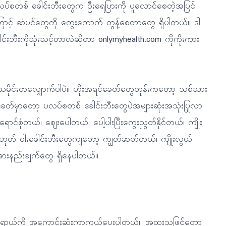
ပ်စတစ် ခေါင်းဘီးတွေက ဦးရေပြားကို ပူလောင်စေတဲ့အပြင်
ြောင့် ဆံပင်တွေကို ကွေးကောက် တွန့်စေတာတွေ ရှိပါတယ်။ ဒါ
ဘီးကိုသုံးသင့်တာလဲဆိုတာ onlymyhealth.com ကိုကိုးကား
ခဲ့တာသမိုင်းတလျှောက်ပါပဲ။ ဟိုးအရင်ခေတ်တွေတုန်းကတော့ သစ်သား
့ခေတ်မှာတော့ ပလပ်စတစ် ခေါင်းဘီးတွေပဲအများဆုံးအသုံးပြုလာ
စုံတယ်၊ ဈေးပေါတယ်၊ ပေါ့ပါးပြီးကွေးညွတ်နိုင်တယ်၊ ကျိုး
ု့မဟုတ် ဝါးခေါင်းဘီးတွေကျတော့ ကျွတ်ဆတ်တယ်၊ ကျိုးလွယ်
းနည်းချက်တွေ ရှိနေပါတယ်။
အန္တရာယ်ကို အကောင်းဆုံးကာကွယ်ပေးပါတယ်။ အထူးသဖြင့်တော့