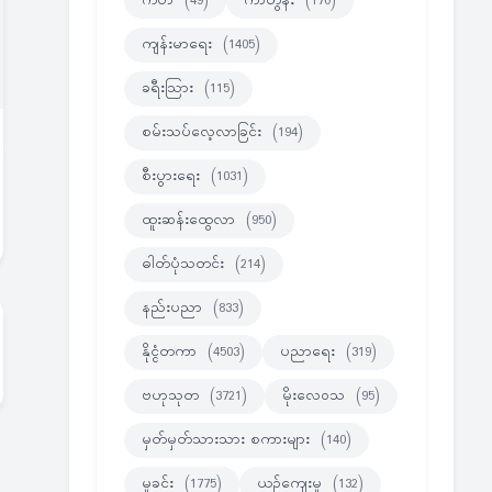
ကဗ်ာ
(49)
ကာတွန်း
(170)
ကျန်းမာရေး
(1405)
ခရီးသြား
(115)
စမ်းသပ်လေ့လာခြင်း
(194)
စီးပွားရေး
(1031)
ထူးဆန်းထွေလာ
(950)
ဓါတ်ပုံသတင်း
(214)
နည်းပညာ
(833)
နိုင္ငံတကာ
(4503)
ပညာရေး
(319)
ဗဟုသုတ
(3721)
မိုးလေဝသ
(95)
မှတ်မှတ်သားသား စကားများ
(140)
မှုခင်း
(1775)
ယဉ်ကျေးမှု
(132)