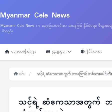
Myanmar Cele News
Myanamr Cele News က နေ့စဉ်သတင်းစာ အနေဖြင့် နိုင်ငံရေး၊ စီးပွားရ
ပါသည်။
ပငျမစာမကြျနှာ
ပွညျတှငျး
နိုင်ငံတကာ
ပင်မ
/
သင့်ရဲ့ ဆံကေသာအတွက် ဘာကြောင့် သစ်သားခေါင်းဘီးက
သင့်ရဲ့ ဆံကေသာအတွက် ဘာက