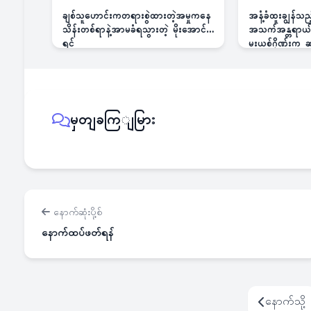
ချစ်သူဟောင်းကတရားစွဲထားတဲ့အမှုကနေ
အနံ့ခံထူးချွန်သ
သိန်းတစ်ရာနဲ့အာမခံရသွားတဲ့ မိုးအောင်
အသက်အန္တရာယ်ခြ
ရင်
မူးယစ်ဂိုဏ်းက
မှတျခကြျမြား
နောက်ဆုံးပို့စ်
နောက်ထပ်ဖတ်ရန်
နောက်သို့