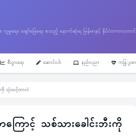
ေး၊ လူမှုရေး၊ ဖျော်ဖြေရေး စသည့် နောက်ဆုံးရ မြန်မာနှင့် နိုင်ငံတကာ
စီးပွားရေး
ဆောင်းပါး
နည်းပညာ
ကနြျးမာ
ို သုံးသင့်တာလဲ
ြောင့် သစ်သားခေါင်းဘီးကို