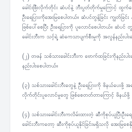
ခေါင်းဖြီးလိုက်တိုင်း ဆံပင်နဲ့ ဘီးပွတ်တိုက်မှုကြောင့် ထ
ဦးရေပြားကိုအေးမြစေပါတယ်။ ဆံပင်တွန့်ခြင်း ကျွတ်ခြင်း
ဖြစ်ပေါ်စေပြီး ဦးရေပြားကို ပူလောင်စေပါတယ်။ ဆံပင် 
ခေါင်းဘီးက သင့်ရဲ့ ဆံကေသာပျက်စီးမှုကို အလွန်နည်းပါ
(၂) တဖန် သစ်သားခေါင်းဘီးက ဗောက်ထခြင်းကိုနည်းပါးစေပြ
နည်းပါးစေပါတယ်။
(၃) သစ်သားခေါင်းဘီးတွေနဲ့ ဦးရေပြားကို ဖိနယ်ပေးဖို့ 
လိုက်တိုင်းပူလောင်မှုတွေ ဖြစ်စေတတ်တာကြောင့် ဖိနယ်ဖို့ 
(၄) သစ်သားခေါင်းဘီးကလိမ်းထားတဲ့ ဆီကိုစုပ်ယူပြီးဦး
ခေါင်းဘီးကတော့ ဆီးကိုစုပ်ယူနိုင်ခြင်းမရှိသလို အေးမြစေနိုင်