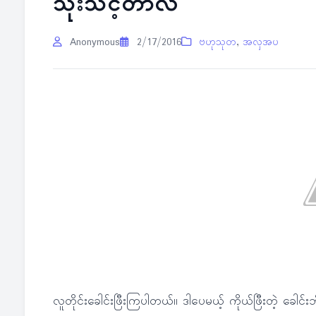
သုံးသင့်တာလဲ
Anonymous
2/17/2016
ဗဟုသုတ
,
အလှအပ
လူတိုင်းခေါင်းဖြီးကြပါတယ်။ ဒါပေမယ့် ကိုယ်ဖြီးတဲ့ ခေါ