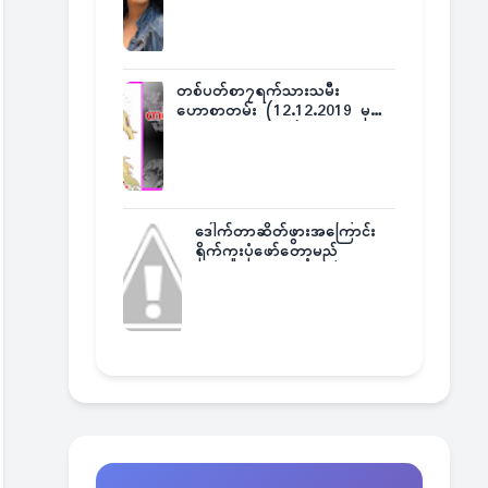
တစ်ပတ်စာ၇ရက်သားသမီး
ဟောစာတမ်း (12.12.2019 မှ
18.12.2019 အထိ)
ဒေါက်တာဆိတ်ဖွားအကြောင်း
ရိုက်ကူးပုံဖော်တော့မည်