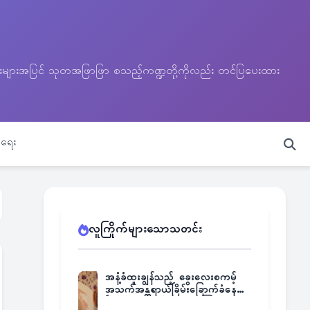
သတင်းများအပြင် သုတအဖြာဖြာ စသည့်ကဏ္ဍတို့ကိုလည်း တင်ပြပေးထား
ရေး
လူကြိုက်များသောသတင်း
အနံ့ခံထူးချွန်သည့် ခွေးလေးစကမ့်
အသက်အန္တရာယ်ခြိမ်းခြောက်ခံနေရ
ပြီး မူးယစ်ဂိုဏ်းက ဆုကြေး