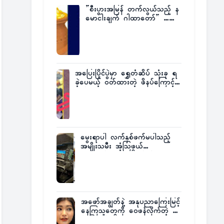
”စီးပွားအမြန် တက်လွယ်သည့် န
မောငါးချက် ဂါထာတော်” ……
အပြေးပြိုင်ပွဲမှာ ရွှေတံဆိပ် သုံးခု ရ
ခဲ့ပေမယ့် ဝတ်ထားတဲ့ ဖိနပ်ကြောင့်
တစ်ကမ္ဘာလုံးက အံ့အားသင့်ခဲ့ရတဲ့
အဖြစ်မှန်
မွေးရာပါ လက်နှစ်ဖက်မပါသည့်
အမျိုးသမီး အံ့သြဖွယ်
လေယာဉ်မောင်းလိုင်စင်ရရှိ
အဖော်အချွတ်နဲ့ အနုပညာကြေးမြင့်
နေကြသူတွေကို ဝေဖန်လိုက်တဲ့ သ
င်္ဇာမြင့်မိုရ်