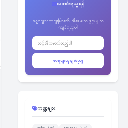
သတင်းရယူရန်
နေ့စဥျသတငျးမြားကို အီးမေးလျဖွင့ျ လ
ကျခံရယူပါ
စာရငျးသှငျးမညျ
ကဏ္ဍများ