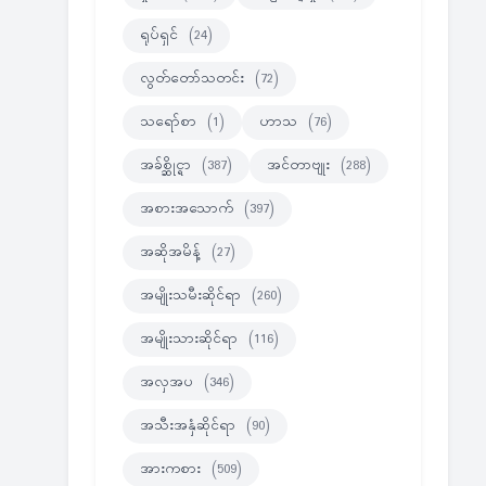
ရုပ်ရှင်
(24)
လွတ်တော်သတင်း
(72)
သရော်စာ
(1)
ဟာသ
(76)
အခ်စ္ဆိုင္ရာ
(387)
အင်တာဗျုး
(288)
အစားအသောက်
(397)
အဆိုအမိန့်
(27)
အမျိုးသမီးဆိုင်ရာ
(260)
အမျိုးသားဆိုင်ရာ
(116)
အလှအပ
(346)
အသီးအနှံဆိုင်ရာ
(90)
အားကစား
(509)