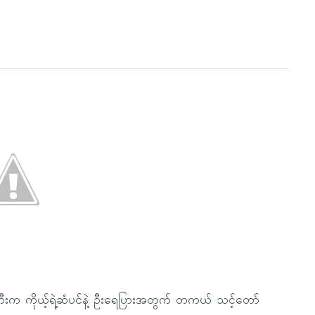
င်းဘီးက ကိုယ့်ရဲ့ဆံပင်နဲ့ ဦးရေပြားအတွက် တကယ် သင့်တော်