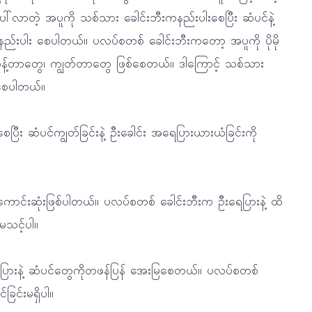
ွက်ပေါ်လာတဲ့ အပူကို သစ်သား ခေါင်းဘီးကနည်းပါးစေပြီး ဆံပင်နဲ့
 နည်းပါး စေပါတယ်။ ပလပ်စတစ် ခေါင်းဘီးကတော့ အပူကို ပိုမို
တွန့်တာတွေ၊ ကျွတ်တာတွေ ဖြစ်စေတယ်။ ဒါကြောင့် သစ်သား
းစေပါတယ်။
ီး ဆံပင်ကျွတ်ခြင်းနဲ့ ဦးခေါင်း အရေပြားယားယံခြင်းကို
အကောင်းဆုံးဖြစ်ပါတယ်။ ပလပ်စတစ် ခေါင်းဘီးက ဦးရေပြားနဲ့ ထိ
မသင့်ပါ။
ရေပြားနဲ့ ဆံပင်တွေကိုတဖန်ပြန် အေးမြစေတယ်။ ပလပ်စတစ်
ခြင်းမရှိပါ။