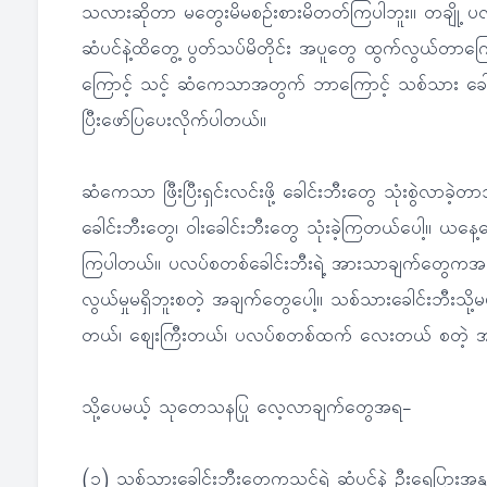
သလားဆိုတာ မတွေးမိမစဉ်းစားမိတတ်ကြပါဘူး။ တချို့ ပလ
ဆံပင်နဲ့ထိတွေ့ ပွတ်သပ်မိတိုင်း အပူတွေ ထွက်လွယ်တာက
ကြောင့် သင့် ဆံကေသာအတွက် ဘာကြောင့် သစ်သား ခေါင်း
ပြီးဖော်ပြပေးလိုက်ပါတယ်။
ဆံကေသာ ဖြီးပြီးရှင်းလင်းဖို့ ခေါင်းဘီးတွေ သုံးစွဲလာ
ခေါင်းဘီးတွေ၊ ဝါးခေါင်းဘီးတွေ သုံးခဲ့ကြတယ်ပေါ့။ ယနေ
ကြပါတယ်။ ပလပ်စတစ်ခေါင်းဘီးရဲ့ အားသာချက်တွေကအရောင်
လွယ်မှုမရှိဘူးစတဲ့ အချက်တွေပေါ့။ သစ်သားခေါင်းဘီးသိ
တယ်၊ ဈေးကြီးတယ်၊ ပလပ်စတစ်ထက် လေးတယ် စတဲ့ အာ
သို့ပေမယ့် သုတေသနပြု လေ့လာချက်တွေအရ-
(၁) သစ်သားခေါင်းဘီးတွေကသင့်ရဲ့ ဆံပင်နဲ့ ဦးရေပြား