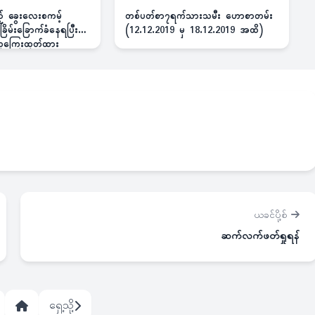
ည့် ခွေးလေးစကမ့်
တစ်ပတ်စာ၇ရက်သားသမီး ဟောစာတမ်း
ိမ်းခြောက်ခံနေရပြီး
(12.12.2019 မှ 18.12.2019 အထိ)
 ဆုကြေးထုတ်ထား
ယခင်ပို့စ်
ဆက်လက်ဖတ်ရှုရန်
ရှေ့သို့