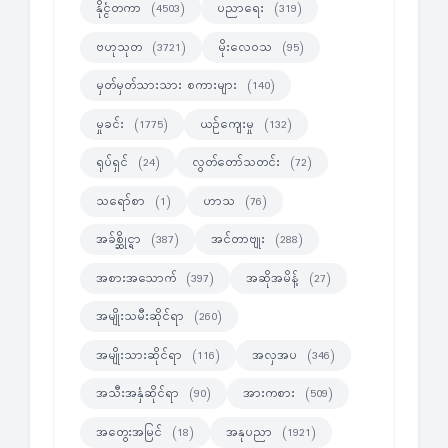
နိုင္ငံတကာ
ပညာရေး
(4503)
(319)
ဗဟုသုတ
မိုးလေဝသ
(3721)
(95)
မှတ်မှတ်သားသား စကားများ
(140)
မှုခင်း
ယဉ်ကျေးမှု
(1775)
(132)
ရုပ်ရှင်
လွတ်တော်သတင်း
(24)
(72)
သရော်စာ
ဟာသ
(1)
(76)
အခ်စ္ဆိုင္ရာ
အင်တာဗျုး
(387)
(288)
အစားအသောက်
အဆိုအမိန့်
(397)
(27)
အမျိုးသမီးဆိုင်ရာ
(260)
အမျိုးသားဆိုင်ရာ
အလှအပ
(116)
(346)
အသီးအနှံဆိုင်ရာ
အားကစား
(90)
(509)
အတွေးအမြင်
အနုပညာ
(18)
(1921)