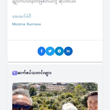
ချဉ်းကပ်လာခဲ့တာဖြစ်တယ်လို့ ဆိုပါတယ်။
အေအက်ဖ်ပီ
Mizzima Burmese
ဆက်စပ်သတင်းများ