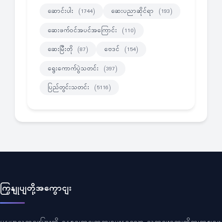
ဆောင်းပါး
ဆေးပညာဆိုင်ရာ
(1744)
(193)
ဆေးဖက်ဝင်အပင်အကြောင်း
(110)
ဆေးမြီးတို
ဗေဒင်
(87)
(154)
ရွေးကောက်ပွဲသတင်း
(397)
ပြည်တွင်းသတင်း
(5116)
ကြှနျုပျတို့အကွောငျး