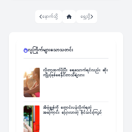
နောက်သို့
ရှေ့သို့
လူကြိုက်များသောသတင်း
လိုတာထက်ပိုပြီး ရေသောက်ရင်လည်း ဆိုး
ကျိုးဖြစ်စေနိုင်တာသိရဲ့လား
အိမ့်ချစ်ကို တောင်းပန်လိုက်ရတဲ့
အကြောင်း ပြောလာတဲ့ ခိုင်သင်းကြည်