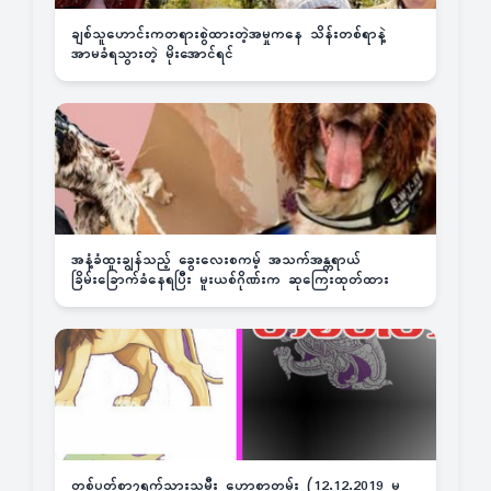
ချစ်သူဟောင်းကတရားစွဲထားတဲ့အမှုကနေ သိန်းတစ်ရာနဲ့
အာမခံရသွားတဲ့ မိုးအောင်ရင်
အနံ့ခံထူးချွန်သည့် ခွေးလေးစကမ့် အသက်အန္တရာယ်
ခြိမ်းခြောက်ခံနေရပြီး မူးယစ်ဂိုဏ်းက ဆုကြေးထုတ်ထား
တစ်ပတ်စာ၇ရက်သားသမီး ဟောစာတမ်း (12.12.2019 မှ