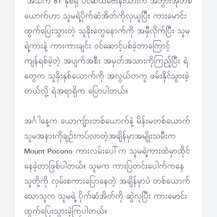
အသက် 81 နှစ်ရှိ ပင်ဆယ်ဗေးနီးယားက အဘွားအိုတစ်
ယောက်ဟာ သူမရဲ့ပိုက်ဆံအိတ်ကိုလုယူပြီး ကားမောင်း
ထွက်ပြေးသွားတဲ့ သူခိုးတွေနောက်ကို အမှီလိုက်ပြီး သူမ
ရဲ့ကားနဲ့ ကားကားချင်း ဝင်ဆောင့်ပစ်ခဲ့တာကြောင့်
ကျန်ရစ်ခဲ့တဲ့ အပျက်အစီး အမှတ်အသားကိုကြည့်ပြီး ရဲ
တွေက သူခိုးနှစ်ယောက်ကို အလွယ်တကူ ဖမ်းနိုင်သွားခဲ့
တယ်လို့ ရဲအရာရှိက ပြောပါတယ်။
အင်္ဂါနေ့က ယောကျ်ားတစ်ယောက်နဲ့ မိန်းမတစ်ယောက်
သူမအနားကိုချဉ်းကပ်လာတဲ့အချိန်မှာအမျိုးသမီးက
Mount Pocono ကားလမ်းပေါ်က သူမရဲ့ကားထဲမှာထိုင်
နေခဲ့တာဖြစ်ပါတယ်။ သူမက ကားပြတင်းပေါက်ကနေ
သူတို့ကို လှမ်းစကားပြောနေတဲ့ အချိန်မှာပဲ တစ်ယောက်
သောသူက သူမရဲ့ ပိုက်ဆံအိတ်ကို ဆွဲလုပြီး ကားမောင်း
ထွက်ပြေးသွားခဲ့ကြပါတယ်။