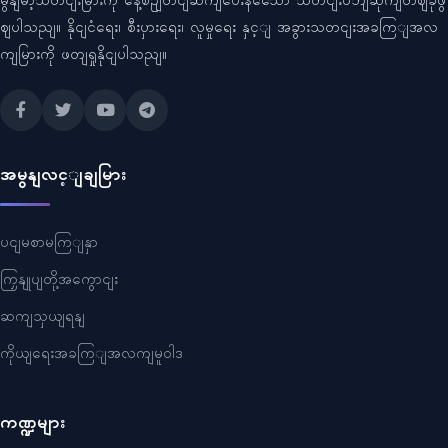
မွနျမာ့သတငျးမြားကို နေ့စဥျတငျဆကျပေးနသေော သတငျးဝဘျဆိုကျတဈခုဖွ
ဈပါသညျ။ နိုငျငံရေး၊ စီးပှားရေး၊ လူမှုရေး နှင့ျ အခွားသတငျးအခကြျအလ
ကျမြားကို ဖတျရှုနိုငျပါသညျ။
အမွနျလင့ျချမြား
ပငျမစာမကြျနှာ
ကြှနျုပျတို့အကွောငျး
ဆကျသှယျရနျ
ကိုယျရေးအခကြျအလကျမူဝါဒ
ကဏ္ဍများ