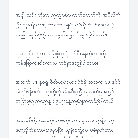
အမျိုးသမီးကြီးက သူတို့နှစ်ယောက်နောက်ကို အမှီလိုက်
ပြီး သူမရဲ့ကားနဲ့ ကားကားချင်း ဝင်တိုက်ပစ်ခဲ့ပေမယ့်
လည်း သူခိုးစုံတွဲဟာ လွတ်မြောက်သွားခဲ့ပါတယ်။
ရအရာရှိတွေက သူခိုးစုံတွဲရဲ့ပျက်စီးနေတဲ့ကားကို
ကုန်ခြောက်ဆိုင်ကားပါကင်မှာတွေ့ခဲ့ပါတယ်။
အသက် 34 နှစ်ရှိ ဝီလီယမ်ဟေရပ်စ်နဲ့ အသက် 30 နှစ်ရှိ
အဲရင်ဗန်မက်ထရာတို့ကိုဖမ်းဆီးခဲ့ပြီးလုယက်မှုအပြင်
တခြားစွဲချက်တွေနဲ့ ဗုဒ္ဓဟူးနေ့ကစွဲချက်တင်ခဲ့ပါတယ်။
အဖွားအိုကို ဆေးဆိုင်တစ်ဆိုင်မှာ ငွေသားတွေနဲ့အတူ
တွေ့လိုက်ရတာကနေစပြီး သူခိုးစုံတွဲက ပစ်မှတ်ထား