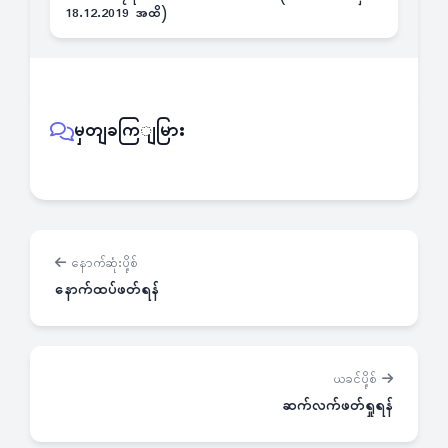
18.12.2019 အထိ)
မှတျခကြျမြား
နောက်ဆုံးပို့စ်
နောက်ထပ်ဖတ်ရန်
ယခင်ပို့စ်
ဆက်လက်ဖတ်ရှုရန်