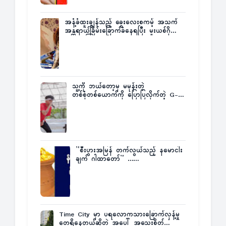
အနံ့ခံထူးချွန်သည့် ခွေးလေးစကမ့် အသက်
အန္တရာယ်ခြိမ်းခြောက်ခံနေရပြီး မူးယစ်ဂိုဏ်း
က ဆုကြေးထုတ်ထား
သူ့ကို ဘယ်တော့မှ မမုန်းတဲ့
တစ်စုံတစ်ယောက်ကို ပြောပြလိုက်တဲ့ G-
Fatt
”စီးပွားအမြန် တက်လွယ်သည့် နမောငါး
ချက် ဂါထာတော်” ……
Time City မှာ ပရလောကသားခြောက်လှန့်မှု
တွေရှိနေတယ်ဆိုတဲ့ အပေါ် အသေးစိတ်