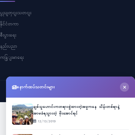
ပွညျတှငျးသတငျး
နိုင်ငံတကာ
စီးပွားရေး
နည်းပညာ
ကနြျးမာရေး
နောက်ထပ်သတင်းများ
©
2026
Myanmar Cele News
. All Rights Reserved.
ချစ်သူဟောင်းကတရားစွဲထားတဲ့အမှုကနေ သိန်းတစ်ရာနဲ့
အာမခံရသွားတဲ့ မိုးအောင်ရင်
12/13/2019