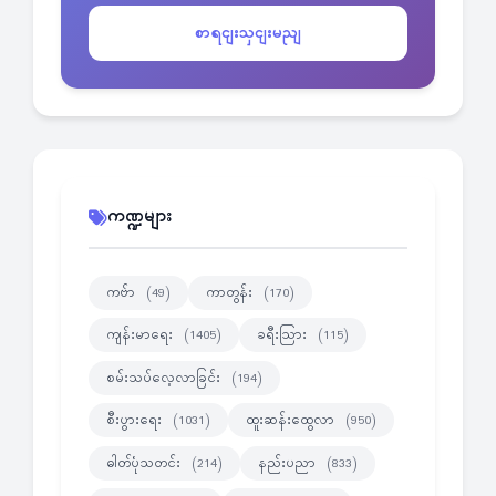
စာရငျးသှငျးမညျ
ကဏ္ဍများ
ကဗ်ာ
ကာတွန်း
(49)
(170)
ကျန်းမာရေး
ခရီးသြား
(1405)
(115)
စမ်းသပ်လေ့လာခြင်း
(194)
စီးပွားရေး
ထူးဆန်းထွေလာ
(1031)
(950)
ဓါတ်ပုံသတင်း
နည်းပညာ
(214)
(833)