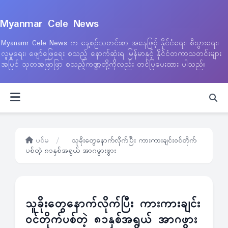
Myanmar Cele News
Myanamr Cele News က နေ့စဉ်သတင်းစာ အနေဖြင့် နိုင်ငံရေး၊ စီးပွားရေး၊
လူမှုရေး၊ ဖျော်ဖြေရေး စသည့် နောက်ဆုံးရ မြန်မာနှင့် နိုင်ငံတကာသတင်းများ
အပြင် သုတအဖြာဖြာ စသည့်ကဏ္ဍတို့ကိုလည်း တင်ပြပေးထား ပါသည်။
ပင်မ
/
သူခိုးတွေနောက်လိုက်ပြီး ကားကားချင်းဝင်တိုက်
ပစ်တဲ့ ၈၁နှစ်အရွယ် အာဂဖွားဖွား
သူခိုးတွေနောက်လိုက်ပြီး ကားကားချင်း
ဝင်တိုက်ပစ်တဲ့ ၈၁နှစ်အရွယ် အာဂဖွား