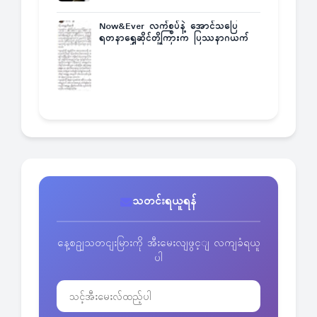
Now&Ever လက်စွပ်နဲ့ အောင်သပြေ
ရတနာရွှေဆိုင်တို့ကြားက ပြဿနာဂယက်
သတင်းရယူရန်
နေ့စဥျသတငျးမြားကို အီးမေးလျဖွင့ျ လကျခံရယူ
ပါ