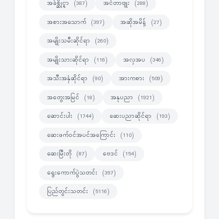
အခ်စ္ဆိုင္ရာ
အင်တာဗျုး
(387)
(288)
အစားအသောက်
အဆိုအမိန့်
(397)
(27)
အမျိုးသမီးဆိုင်ရာ
(260)
အမျိုးသားဆိုင်ရာ
အလှအပ
(116)
(346)
အသီးအနှံဆိုင်ရာ
အားကစား
(90)
(509)
အတွေးအမြင်
အနုပညာ
(18)
(1921)
ဆောင်းပါး
ဆေးပညာဆိုင်ရာ
(1744)
(193)
ဆေးဖက်ဝင်အပင်အကြောင်း
(110)
ဆေးမြီးတို
ဗေဒင်
(87)
(154)
ရွေးကောက်ပွဲသတင်း
(397)
ပြည်တွင်းသတင်း
(5116)