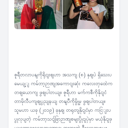
ဇူရီတလာပနျကိုရိုငျးဈဟာ အသကျ (၈) နှဈပဲ ရှိသေးပ
မေယျ့ျ ကမ်ဘာ့ဉာဏျအကောငျးဆုံး ကလေးတှထေဲက
တဈယောကျ ဖွဈပါတယျ။ ဇူရီဟာ မက်ကစီကိုနိုငျငံ
တာမိုလီပကျဈပွညျနယျ တနျပီကိုမွို့မှ ဖွဈပါတယျ။
သူမဟာ ယခု (၂၀၁၉) ခုနှဈ တရုတျနိုငျငံမှာ ကငြျးပ
ပွုလုပျတဲ့ ကမ်ဘာ့သငျ်ခြာဉာဏျစမျးပွိုငျပှဲမှာ မယုံနိုငျဖှ