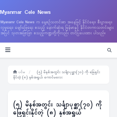
Myanmar Cele News
Myanamr Cele News က နေ့စဉ်သတင်းစာ အနေဖြင့် နိုင်ငံရေး၊ စီးပွားရေး၊
လူမှုရေး၊ ဖျော်ဖြေရေး စသည့် နောက်ဆုံးရ မြန်မာနှင့် နိုင်ငံတကာသတင်းများ
အပြင် သုတအဖြာဖြာ စသည့်ကဏ္ဍတို့ကိုလည်း တင်ပြပေးထား ပါသည်။
ပင်မ
/
(၅) မိနစ်အတွင်း သင်္ချာပုစ္ဆာ(၇၀) ကို ဖြေရှင်း
နိုင်တဲ့ (၈) နှစ်အရွယ် ကောင်မလေး
(၅) မိနစ်အတွင်း သင်္ချာပုစ္ဆာ(၇၀) ကို
ဖြေရှင်းနိုင်တဲ့ (၈) နှစ်အရွယ်