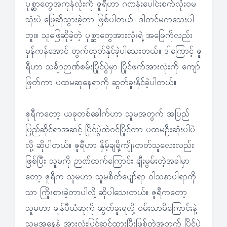
ပုစ္ဆာတွေအကုန်လုံးကို ဇူရီဟာ ဂဏန်းပေါင်းစက်လုံးဝမ
သုံးပဲ ဖြေဆိုသွားခဲ့တာ ဖြစ်ပါတယ်။ ဒါတင်မကသေးပါ
ဘူး။ သူဖြေဆိုခဲ့တဲ့ ပုစ္ဆာတွေအားလုံးရဲ့ အဖြေကိုလည်း
မှန်ကန်အောင် တွက်ထုတ်နိုင်ခဲ့ပါသေးတယ်။ ဒါကြောင့် ဇူ
ရီဟာ သင်္ချာဉာဏ်စမ်းပြိုင်ပွဲမှာ ပြိုင်ဖက်အားလုံးကို ကျော်
ဖြတ်ကာ ပထမဆုနေရာကို ဆွတ်ခူးနိုင်ခဲ့ပါတယ်။
ဇူရီကတော့ ယခုတစ်ခေါက်ဟာ သူမအတွက် အပြည်
ပြည်ဆိုင်ရာအဆင့် ပြိုင်ပွဲထဲဝင်ပြိုင်တာ ပထမဦးဆုံးပါပဲ
လို့ ဆိုပါတယ်။ ဇူရီဟာ နှိမ့်ချရို့ကျိုးတတ်သူလေးလည်း
ဖြစ်ပြီး သူမကို ဉာဏ်ထက်ကြောင်း ချီးမွမ်းတဲ့အခါမှာ
တော့ ဇူရီက သူမဟာ သူမစိတ်ပျော်ရာ ဝါသနာပါရာကို
သာ ကြိုးစားခဲ့တာပါလို့ ဆိုပါသေးတယ်။ ဇူရီကတော့
သူမဟာ ချန်ပီယံဆုကို ဆွတ်ခူးရလို့ ဝမ်းသာမိကြောင်းနဲ့
သူမအနေနဲ့ အားလုံးပြင်ဆင်ထားပြီးဖြစ်တဲ့အတွက် ပြိုင်ပွဲ