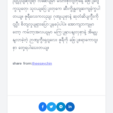
ညျပွညျဆိုငျရာ လဆေိပျမှာ မိသားစုဝငျတှနေဲ့ ခစြျခငျ
ကွသူတှေ၊ သူငယျခငြျးတှကေ ဆီးကွိုနှုတျဆကျခဲ့ကွပါ
တယျ။ ဇူရီလေးကလညျး ဂုဏျယူစှာနဲ့ ဆုတံဆိပျကွီးကို
ငျပွီး စိတျလှုပျရှားပြောျနပေုံပါပဲ။ အောကျဘကျမှာ
တော့ ကမ်ဘာ့အလယျမှာ မကြျနှာပနျးလှစှာနဲ့ အိမျပွ
နျလာခဲ့တဲ့ ဉာဏျကွီးရှငျလေး ဇူရီကို ခစြျစရာကောငျး
စှာ တှေ့ရပါသေးတယျ။
share from:
theesaychin