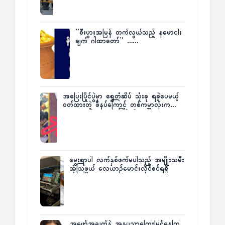
”စီးပွားအမြန် တက်လွယ်သည့် နမောငါး
ချက် ဂါထာတော်” ……
အပြေးပြိုင်ပွဲမှာ ရွှေတံဆိပ် သုံးခု ရခဲ့ပေမယ့်
ဝတ်ထားတဲ့ ဖိနပ်ကြောင့် တစ်ကမ္ဘာလုံးက
အံ့အားသင့်ခဲ့ရတဲ့ အဖြစ်မှန်
မွေးရာပါ လက်နှစ်ဖက်မပါသည့် အမျိုးသမီး
အံ့သြဖွယ် လေယာဉ်မောင်းလိုင်စင်ရရှိ
အဖော်အချွတ်နဲ့ အနုပညာကြေးမြင့်နေကြ