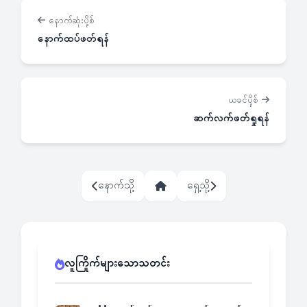
နောက်ဆုံးပို့စ်
နောက်ထပ်ဖတ်ရန်
ယခင်ပို့စ်
ဆက်လက်ဖတ်ရှုရန်
နောက်သို့
ရှေ့သို့
လူကြိုက်များသောသတင်း