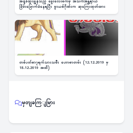
အနံ့ခံထူးချွန်သည့် ခွေးလေးစကမ့် အသက်အန္တရာယ်
ခြိမ်းခြောက်ခံနေရပြီး မူးယစ်ဂိုဏ်းက ဆုကြေးထုတ်ထား
တစ်ပတ်စာ၇ရက်သားသမီး ဟောစာတမ်း (12.12.2019 မှ
18.12.2019 အထိ)
မှတျခကြျမြား