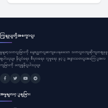
ကြှနျုပျတို့အကွောငျး
မွနျမာ့သတငျးမြားကို နေ့စဥျတငျဆကျပေးနသေော သတငျးဝဘျဆိုကျတဈခုဖွ
ဈပါသညျ။ နိုငျငံရေး၊ စီးပှားရေး၊ လူမှုရေး နှင့ျ အခွားသတငျးအခကြျအလ
ကျမြားကို ဖတျရှုနိုငျပါသညျ။
အမွနျလင့ျချမြား