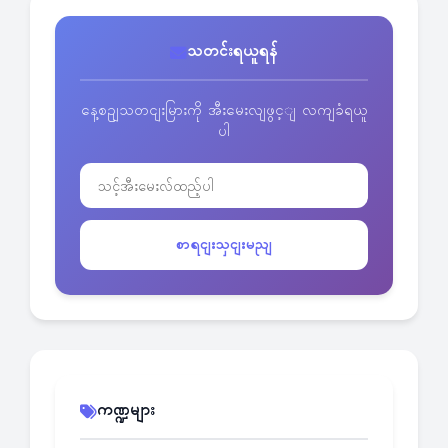
သတင်းရယူရန်
နေ့စဥျသတငျးမြားကို အီးမေးလျဖွင့ျ လကျခံရယူ
ပါ
စာရငျးသှငျးမညျ
ကဏ္ဍများ