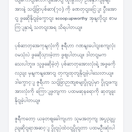
ယျကောငျးလောကျအောငျ ထူးခွားတဲ့ ဦးနှောကျစှမျး
အားနဲ့ သငျ်ခြာပုစ်ဆာ(၇၀) ကို ခဏတှငျးခငြျး ပွီးအော
ငျ ဖွဆေိုနိုငျခဲ့ကွောငျး scoop.upworthy အှနျလိုငျး စာမ
ကြျနှာရဲ့ သတငျးအရ သိရပါတယျ။
ပုစ်ဆာတှအေကုနျလုံးကို ဇူရီဟာ ဂဏနျးပေါငျးစကျလုံး
ဝမသုံးပဲ ဖွဆေိုသှားခဲ့တာ ဖွဈပါတယျ။ ဒါတငျမက
သေးပါဘူး။ သူဖွဆေိုခဲ့တဲ့ ပုစ်ဆာတှအေားလုံးရဲ့ အဖွကေို
လညျး မှနျကနျအောငျ တှကျထုတျနိုငျခဲ့ပါသေးတယျ။
ဒါကွောင့ျ ဇူရီဟာ သငျ်ခြာဉာဏျစမျးပွိုငျပှဲမှာ ပွိုငျဖကျ
အားလုံးကို ကြောျဖွတျကာ ပထမဆုနရောကို ဆှတျခူး
နိုငျခဲ့ပါတယျ။
ဇူရီကတော့ ယခုတဈခေါကျဟာ သူမအတှကျ အပွညျပွ
ညျဆိုငျရာအဆင့ျ ပွိုငျပှဲထဲဝငျပွိုငျတာ ပထမဦးဆုံးပါ