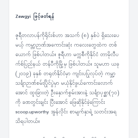
Zawgyi ဖြင့်ဖတ်ရန်
ဇူရီတလာပန်ကိုရိုင်းစ်ဟာ အသက် (၈) နှစ်ပဲ ရှိသေးပေ
မယ့် ကမ္ဘာ့ဉာဏ်အကောင်းဆုံး ကလေးတွေထဲက တစ်
ယောက် ဖြစ်ပါတယ်။ ဇူရီဟာ မက္ကစီကိုနိုင်ငံ တာမိုလီပ
က်စ်ပြည်နယ် တန်ပီကိုမြို့မှ ဖြစ်ပါတယ်။ သူမဟာ ယခု
(၂၀၁၉) ခုနှစ် တရုတ်နိုင်ငံမှာ ကျင်းပပြုလုပ်တဲ့ ကမ္ဘာ့
သင်္ချာဉာဏ်စမ်းပြိုင်ပွဲမှာ မယုံနိုင်ဖွယ်ကောင်းလောက်
အောင် ထူးခြားတဲ့ ဦးနှောက်စွမ်းအားနဲ့ သင်္ချာပုစ္ဆာ(၇၀)
ကို ခဏတွင်းချင်း ပြီးအောင် ဖြေဆိုနိုင်ခဲ့ကြောင်း
scoop.upworthy အွန်လိုင်း စာမျက်နှာရဲ့ သတင်းအရ
သိရပါတယ်။