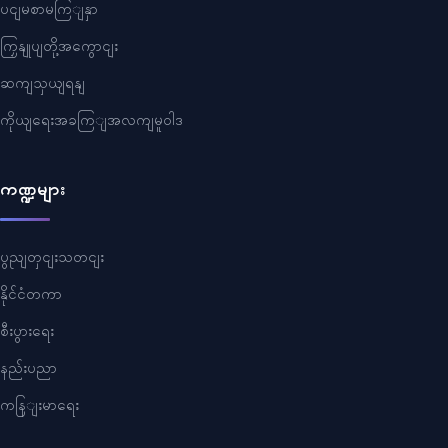
ပငျမစာမကြျနှာ
ကြှနျုပျတို့အကွောငျး
ဆကျသှယျရနျ
ကိုယျရေးအခကြျအလကျမူဝါဒ
ကဏ္ဍများ
ပွညျတှငျးသတငျး
နိုင်ငံတကာ
စီးပွားရေး
နည်းပညာ
ကနြျးမာရေး