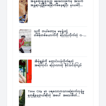
အနံ့ခံထူးချွန်သည့် ခွေးလေးစကမ့် အသက်
အန္တရာယ်ခြိမ်းခြောက်ခံနေရပြီး မူးယစ်ဂိုဏ်း
က ဆုကြေးထုတ်ထား
သူ့ကို ဘယ်တော့မှ မမုန်းတဲ့
တစ်စုံတစ်ယောက်ကို ပြောပြလိုက်တဲ့ G-
Fatt
အိမ့်ချစ်ကို တောင်းပန်လိုက်ရတဲ့
အကြောင်း ပြောလာတဲ့ ခိုင်သင်းကြည်
Time City မှာ ပရလောကသားခြောက်လှန့်မှု
တွေရှိနေတယ်ဆိုတဲ့ အပေါ် အသေးစိတ်
ပြန်ပြောပြလာတဲ့ Times City Project
Director ဦးမြတ်မင်း