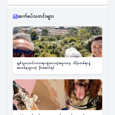
ဆက်စပ်သတင်းများ
ချစ်သူဟောင်းကတရားစွဲထားတဲ့အမှုကနေ သိန်းတစ်ရာနဲ့
အာမခံရသွားတဲ့ မိုးအောင်ရင်