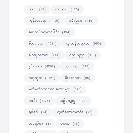
ကဗ်ာ
ကာတွန်း
(49)
(170)
ကျန်းမာရေး
ခရီးသြား
(1405)
(115)
စမ်းသပ်လေ့လာခြင်း
(194)
စီးပွားရေး
ထူးဆန်းထွေလာ
(1031)
(950)
ဓါတ်ပုံသတင်း
နည်းပညာ
(214)
(833)
နိုင္ငံတကာ
ပညာရေး
(4503)
(319)
ဗဟုသုတ
မိုးလေဝသ
(3721)
(95)
မှတ်မှတ်သားသား စကားများ
(140)
မှုခင်း
ယဉ်ကျေးမှု
(1775)
(132)
ရုပ်ရှင်
လွတ်တော်သတင်း
(24)
(72)
သရော်စာ
ဟာသ
(1)
(76)