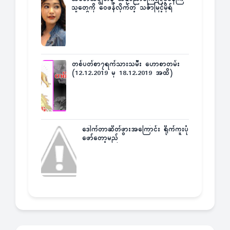
သူတွေကို ဝေဖန်လိုက်တဲ့ သင်္ဇာမြင့်မိုရ်
တစ်ပတ်စာ၇ရက်သားသမီး ဟောစာတမ်း
(12.12.2019 မှ 18.12.2019 အထိ)
ဒေါက်တာဆိတ်ဖွားအကြောင်း ရိုက်ကူးပုံ
ဖော်တော့မည်