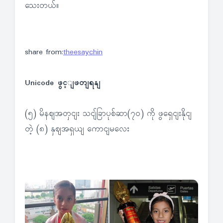
သေးတယ်။
share from:
theesaychin
Unicode ဖွင့ျဖတျရနျ
(၅) မိနဈအတှငျး သငျ်ခြာပုစ်ဆာ(၇၀) ကို ဖွရှေငျးနိုငျ
တဲ့ (၈) နှဈအရှယျ ကောငျမလေး