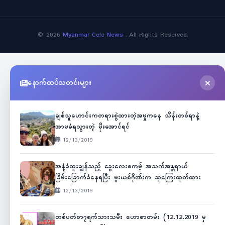
©
2026
Myanmar Cele News
. All Rights Reserved.
နောက်ထပ်သတင်းများ
ချစ်သူဟောင်းကတရားစွဲထားတဲ့အမှုကနေ သိန်းတစ်ရာနဲ့
အာမခံရသွားတဲ့ မိုးအောင်ရင်
12/13/2019
အနံ့ခံထူးချွန်သည့် ခွေးလေးစကမ့် အသက်အန္တရာယ်
ခြိမ်းခြောက်ခံနေရပြီး မူးယစ်ဂိုဏ်းက ဆုကြေးထုတ်ထား
12/13/2019
တစ်ပတ်စာ၇ရက်သားသမီး ဟောစာတမ်း (12.12.2019 မှ