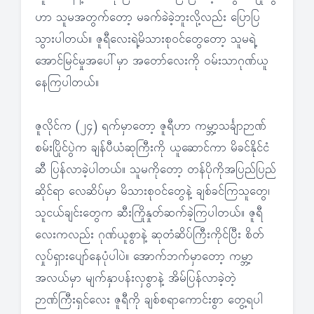
ဟာ သူမအတွက်တော့ မခက်ခဲခဲ့ဘူးလို့လည်း ပြောပြ
သွားပါတယ်။ ဇူရီလေးရဲ့မိသားစုဝင်တွေတော့ သူမရဲ့
အောင်မြင်မှုအပေါ်မှာ အတော်လေးကို ဝမ်းသာဂုဏ်ယူ
နေကြပါတယ်။
ဇူလိုင်က (၂၄) ရက်မှာတော့ ဇူရီဟာ ကမ္ဘာ့သင်္ချာဉာဏ်
စမ်းပြိုင်ပွဲက ချန်ပီယံဆုကြီးကို ယူဆောင်ကာ မိခင်နိုင်ငံ
ဆီ ပြန်လာခဲ့ပါတယ်။ သူမကိုတော့ တန်ပိုကိုအပြည်ပြည်
ဆိုင်ရာ လေဆိပ်မှာ မိသားစုဝင်တွေနဲ့ ချစ်ခင်ကြသူတွေ၊
သူငယ်ချင်းတွေက ဆီးကြိုနှုတ်ဆက်ခဲ့ကြပါတယ်။ ဇူရီ
လေးကလည်း ဂုဏ်ယူစွာနဲ့ ဆုတံဆိပ်ကြီးကိုင်ပြီး စိတ်
လှုပ်ရှားပျော်နေပုံပါပဲ။ အောက်ဘက်မှာတော့ ကမ္ဘာ့
အလယ်မှာ မျက်နှာပန်းလှစွာနဲ့ အိမ်ပြန်လာခဲ့တဲ့
ဉာဏ်ကြီးရှင်လေး ဇူရီကို ချစ်စရာကောင်းစွာ တွေ့ရပါ